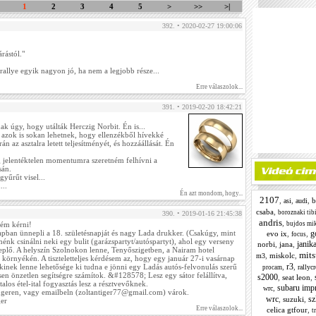
1
2
3
4
5
>
>>
>|
392. • 2020-02-27 19:00:06
rástól."
 rallye egyik nagyon jó, ha nem a legjobb része...
Erre válaszolok...
391. • 2019-02-20 18:42:21
 úgy, hogy utálták Herczig Norbit. Én is...
azok is sokan lehetnek, hogy ellenzékből hívekké
rán az asztalra letett teljesítményét, és hozzáállását. Én
ag jelentéktelen momentumra szeretném felhívni a
sán.
gyűrűt visel...
...
Én azt mondom, hogy...
2107
,
,
,
b
asi
audi
csaba
,
boroznaki tib
390. • 2019-01-16 21:45:38
andris
,
bujdos mi
ném kérni!
g
ban ünnepli a 18. születésnapját és nagy Lada drukker. (Csakúgy, mint
evo ix
,
,
focus
nk csinálni neki egy bulit (garázspartyt/autóspartyt), ahol egy verseny
janik
norbi
,
jana
,
replő. A helyszín Szolnokon lenne, Tenyőszigetben, a Nairam hotel
mits
,
miskolc
,
m3
környékén. A tiszteletteljes kérdésem az, hogy egy január 27-i vasárnap
r3
,
,
akinek lenne lehetősége ki tudna e jönni egy Ladás autós-felvonulás szerű
rallyc
procam
en önzetlen segítségre számítok. &#128578; Lesz egy sátor felállítva,
s2000
,
seat leon
,
alos étel-ital fogyasztás lesz a résztvevőknek.
subaru imp
,
wrc
ngeren, vagy emailbeln (zoltantiger77@gmail.com) várok.
wrc
sz
,
suzuki
,
ger
Erre válaszolok...
celica gtfour
,
t