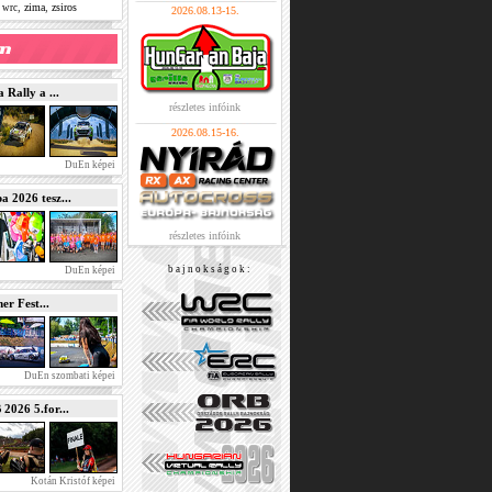
,
,
,
zima
zsiros
wrc
2026.08.13-15.
Rally a ...
részletes infóink
2026.08.15-16.
DuEn képei
2026 tesz...
részletes infóink
b a j n o k s á g o k :
DuEn képei
r Fest...
DuEn szombati képei
026 5.for...
Kotán Kristóf képei