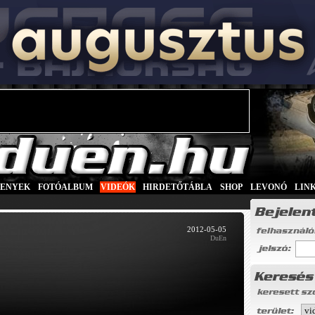
SENYEK
|
FOTÓALBUM
|
VIDEÓK
|
HIRDETŐTÁBLA
|
SHOP
|
LEVONÓ
|
LIN
2012-05-05
DuEn