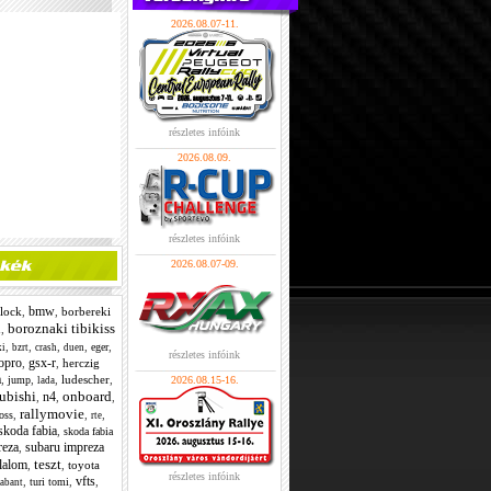
2026.08.07-11.
részletes infóink
2026.08.09.
részletes infóink
2026.08.07-09.
bmw
lock
,
,
borbereki
boroznaki tibikiss
,
i
,
,
,
,
,
eger
ki
bzrt
crash
duen
részletes infóink
opro
gsx-r
,
,
herczig
a
,
,
,
ludescher
,
jump
2026.08.15-16.
lada
ubishi
onboard
n4
,
,
,
rallymovie
,
,
,
ross
rte
skoda fabia
,
skoda fabia
reza
subaru impreza
,
teszt
lalom
,
,
toyota
részletes infóink
vfts
,
,
,
turi tomi
rabant