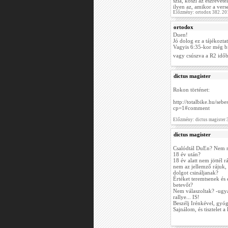
szia, köszi az észrevétel
ilyen az, amikor a vers
Előzmény: ortodox 382. 20
ortodox
Duen!
Jó dolog ez a tájékozta
Vagyis 6:35-kor még bi
vagy csúszva a R2 időb
dictus magister
Rokon történet:
http://totalbike.hu/se
cp=1#comment
Előzmény: dictus magister
dictus magister
Csalódtál DuEn? Nem
18 év után?
18 év alatt nem jöttél 
nem az jellemző rájuk,
dolgot csináljanak?
Értéket teremtsenek és 
betevőt?
Nem válaszoltak? -ugy
rallye... IS!
Beszélj Irénkével, gyóg
Sajnálom, és tisztelet a