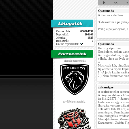
|<
<<
<
Quasimodo
A Csucsu videóhoz:
"Ódzkodom a pályabejá
Pedig a pályabejárás, a
Összes oldal:
856504737
Napi oldal:
200108
Jelenleg:
1025
Regisztrált:
0
Quasimodo
Online regisztráltak:
Herczig riporthoz:
Gondolom, sokan vannak
Azt is gondolom, hogy 
váltak, látva az évek so
kiemelt partnerünk :
is...
Most csak két, látszól
figyelmet a riport kapc
1.) A jobb kezén karika
2.) Nem farmerban van
zoltantiger
A segítségeteket szeret
A lányom ebben a hónap
én &#128578; ) Szeretné
további partnereink :
Lada lesz az egyik sze
(horgász versenypálya) 
délelőttre (kb 10 óra) 
eseményre. Természetes
ahol hidegtálas-svédaszt
Visszajelzéseket Messe
Köszönettel: Zoltán Ti