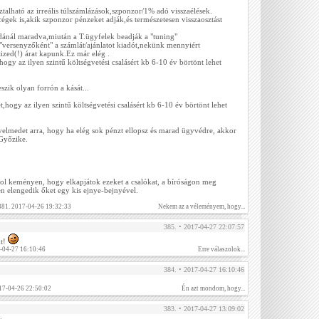
talható az irreális túlszámlázások,szponzor/1% adó visszaélések.
égek is,akik szponzor pénzeket adják,és természetesen visszaosztást
dánál maradva,miután a T.ügyfelek beadják a "tuning"
"versenyzőként" a számlát/ajánlatot kiadót,nekünk mennyiért
 tized(!) árat kapunk.Ez már elég .
ogy az ilyen szintű költségvetési csalásért kb 6-10 év börtönt lehet
zik olyan forrón a kását...
,hogy az ilyen szintű költségvetési csalásért kb 6-10 év börtönt lehet
elmedet arra, hogy ha elég sok pénzt ellopsz és marad ügyvédre, akkor
 Győzike.
zol keményen, hogy elkapjátok ezeket a csalókat, a bíróságon meg
en elengedik őket egy kis ejnye-bejnyével.
 381. 2017-04-26 19:32:33
Nekem az a véleményem, hogy...
385. • 2017-04-27 22:07:57
kt!
-04-27 16:10:46
Erre válaszolok...
384. • 2017-04-27 16:10:46
17-04-26 22:50:02
Én azt mondom, hogy...
383. • 2017-04-27 13:09:02