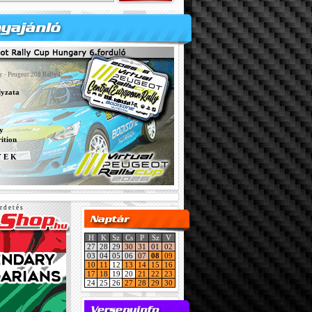
y - Peugeot 208 Rally4
lyzata
y
ition
Y E K
r d e t é s
H
K
Sz
Cs
P
Sz
V
27
28
29
30
31
01
02
03
04
05
06
07
08
09
10
11
12
13
14
15
16
17
18
19
20
21
22
23
24
25
26
27
28
29
30