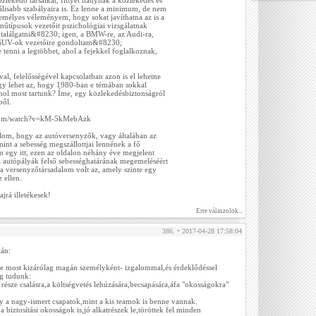
lekedő társaikat, fittyet hánynak a közlekedés és
álisabb szabályaira is. Ez lenne a minimum, de nem
zemélyes véleményem, hogy sokat javíthatna az is a
műtípusok vezetőit pszichológiai vizsgálatnak
t találgatni&#8230; igen, a BMW-re, az Audi-ra,
 a SUV-ok vezetőire gondoltam&#8230;
 tenni a legtöbbet, ahol a fejekkel foglalkoznak,
al, felelősségével kapcsolatban azon is el lehetne
y lehet az, hogy 1980-ban e témában sokkal
ahol most tartunk? Íme, egy közlekedésbiztonságról
ből.
.com/watch?v=kM-5kMebAzk
m, hogy az autóversenyzők, vagy általában az
mint a sebesség megszállottjai lennének a fő
egy itt, ezen az oldalon néhány éve megjelent
z autópályák felső sebességhatárának megemeléséért
a versenyzőtársadalom volt az, amely szinte egy
 ellen.
ajrá illetékesek!
Erre válaszolok...
386. • 2017-04-28 17:58:04
án:
 most kizárólag magán személyként- izgalommal,és érdeklődéssel
g tudunk:
észe csalásra,a költségvetés lehúzására,becsapására,áfa "okosságokra"
 a nagy-ismert csapatok,mint a kis teamok is benne vannak.
 biztosítási okosságok is,jó alkatrészek le,töröttek fel minden