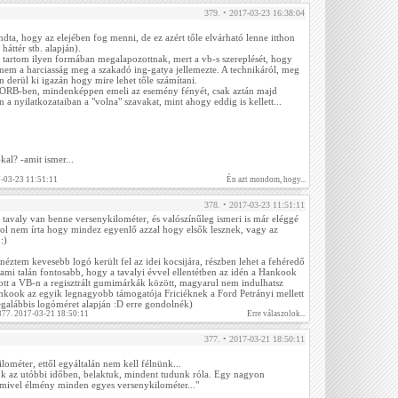
379. • 2017-03-23 16:38:04
ta, hogy az elejében fog menni, de ez azért tőle elvárható lenne itthon
 háttér stb. alapján).
tartom ilyen formában megalapozottnak, mert a vb-s szereplését, hogy
em a harciasság meg a szakadó ing-gatya jellemezte. A technikáról, meg
n derül ki igazán hogy mire lehet tőle számítani.
z ORB-ben, mindenképpen emeli az esemény fényét, csak aztán majd
 a nyilatkozataiban a "volna" szavakat, mint ahogy eddig is kellett...
al? -amit ismer...
7-03-23 11:51:11
Én azt mondom, hogy...
378. • 2017-03-23 11:51:11
 tavaly van benne versenykilométer, és valószínűleg ismeri is már eléggé
hol nem írta hogy mindez egyenlő azzal hogy elsők lesznek, vagy az
:)
éztem kevesebb logó került fel az idei kocsijára, részben lehet a fehéredő
 ami talán fontosabb, hogy a tavalyi évvel ellentétben az idén a Hankook
s ott a VB-n a regisztrált gumimárkák között, magyarul nem indulhatsz
nkook az egyik legnagyobb támogatója Friciéknek a Ford Petrányi mellett
legalábbis logóméret alapján :D erre gondolnék)
 377. 2017-03-21 18:50:11
Erre válaszolok...
377. • 2017-03-21 18:50:11
ométer, ettől egyáltalán nem kell félnünk...
rtük az utóbbi időben, belaktuk, mindent tudunk róla. Egy nagyon
mivel élmény minden egyes versenykilométer..."