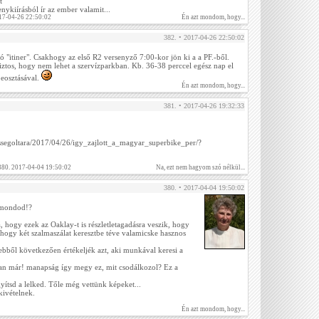
t
enykiírásból ír az ember valamit...
17-04-26 22:50:02
Én azt mondom, hogy...
382. • 2017-04-26 22:50:02
tó "itiner". Csakhogy az első R2 versenyző 7:00-kor jön ki a a PF.-ből.
ztos, hogy nem lehet a szervízparkban. Kb. 36-38 perccel egész nap el
eosztásával.
Én azt mondom, hogy...
381. • 2017-04-26 19:32:33
bessegoltara/2017/04/26/igy_zajlott_a_magyar_superbike_per/?
 380. 2017-04-04 19:50:02
Na, ezt nem hagyom szó nélkül...
380. • 2017-04-04 19:50:02
 mondod!?
rá, hogy ezek az Oaklay-t is részletletagadásra veszik, hogy
 hogy két szalmaszálat keresztbe téve valamicske hasznos
ebből következően értékeljék azt, aki munkával keresi a
an már! manapság így megy ez, mit csodálkozol? Ez a
yítsd a lelked. Tőle még vettünk képeket...
 kivételnek.
Én azt mondom, hogy...