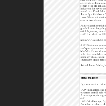
akik semmibe veszik köz
az együttélés legminim
rejtem véka alá azt a s
helyzeten, ha egyes jár
vetnék alá. Kettőt lehe
illetve úgy általában
Hosszútávon ott lehetne
azaz az iskolákban.
Az illetékesek munkájáv
gondolkodni, hogy hog
előrébb jártunk, mint 
szóló film abból az idő
https://www.youtube
&#8230;és nem gondolo
autósport szerelmesei, 
bűnösök. Én emlékszem 
felhívásra, amelyben a
kampányoltak, és pont 
emberként tiltakozott ez
Szóval, lenne feladat, h
dictus magister
Egy komment a cikk ut
"NAV munkatársként-de
olvastam amiről már ré
A motorsport pénzügyi r
épül.
Látókörünkben épp úgy
Korábban gyakori volt a