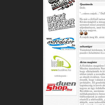
Quasimodo
Drift:
"...csinos csajok..." D
Ha már a driftnél tartu
Kíváncsiságból a minap
szemmel ennyi pusztulat
teljesítményen, amit b
de arra nagyon.
A csajok meg kb. azon 
zoltantiger
Tisztelettel kérdezem,
puzzle-t készíttetni és
dictus magister
A főoldalon megjelent 
Minden tiszteletem Pin
hogy elkészítették és k
többet tettek a normál
webshopunk :
az elmúlt években. Gon
érezték, hogy valamit 
javításáért. Jól gondol
kapitányság is kevés a
tegyen az ügy érdekébe
Rövidtávon, szerintem
médiakampányra lenne 
felébredjenek az ember
részéről a telefonálók,
átlépők, nem indexelők