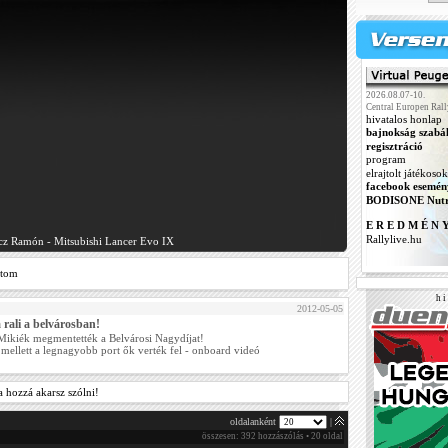
2026.08.07-10.
Central Europen Rall
hivatalos honlap
bajnokság szabá
regisztráció
program
elrajtolt játékosok
facebook esemén
BODISONE Nutr
E R E D M É N 
Rallylive.hu
cz Ramón - Mitsubishi Lancer Evo IX
ztom
h i 
2012-05-05
a rali a belvárosban!
Mikiék megmentették a Belvárosi Nagydíjat!
 mellett a legnagyobb port ők verték fel - onboard videó
a hozzá akarsz szólni!
oldalanként
|
összesen: 392 hozzászólás • 20 oldal