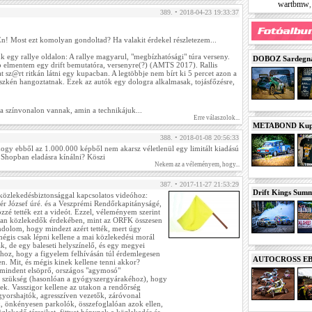
wartbmw
389. • 2018-04-23 19:33:37
uEn! Most ezt komolyan gondoltad? Ha valakit érdekel részletezem...
nk egy rallye oldalon: A rallye magyarul, "megbízhatósági" túra verseny.
DOBOZ Sardegna 
 elmentem egy drift bemutatóra, versenyre(?) (AMTS 2017). Rallis
 sz@rt ritkán látni egy kupacban. A legtöbbje nem bírt ki 5 percet azon a
üszkén hangoztatnak. Ezek az autók egy dologra alkalmasak, tojásfőzésre,
a színvonalon vannak, amin a technikájuk...
Erre válaszolok...
METABOND Kupa 
388. • 2018-01-08 20:56:33
 hogy ebből az 1.000.000 képből nem akarsz véletlenül egy limitált kiadású
 a Shopban eladásra kínálni? Köszi
Nekem az a véleményem, hogy...
387. • 2017-11-27 21:53:29
Drift Kings Summe
közlekedésbiztonsággal kapcsolatos videóhoz:
tér József úré. és a Veszprémi Rendőrkapitányságé,
özzé tették ezt a videót. Ezzel, véleményem szerint
isan közlekedők érdekében, mint az ORFK összesen
dolom, hogy mindezt azért tették, mert úgy
mégis csak lépni kellene a mai közlekedési morál
ták, de egy baleseti helyszínelő, és egy megyei
hhoz, hogy a figyelem felhívásán túl érdemlegesen
AUTOCROSS EB 2
n. Mit, és mégis kinek kellene tenni akkor?
 mindent elsöprő, országos "agymosó"
szükség (hasonlóan a gyógyszergyárakéhoz), hogy
ek. Vasszigor kellene az utakon a rendőrség
 gyorshajtók, agresszíven vezetők, záróvonal
, önkényesen parkolók, összefoglalóan azok ellen,