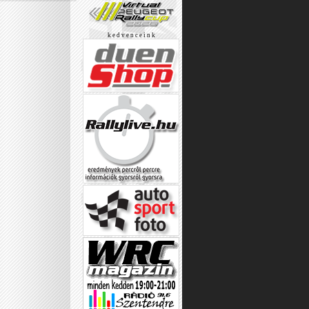
k e d v e n c e i n k