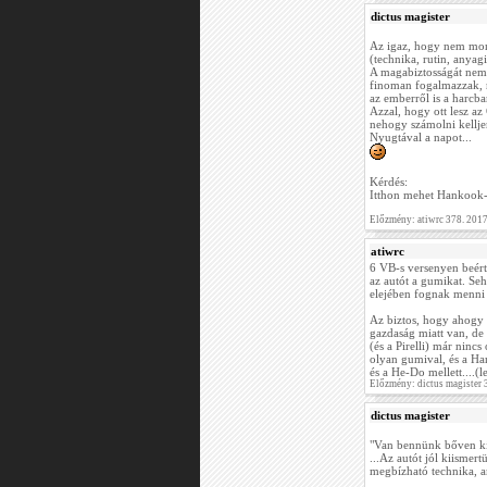
dictus magister
Az igaz, hogy nem mond
(technika, rutin, anyagi
A magabiztosságát nem 
finoman fogalmazzak, n
az emberről is a harcba
Azzal, hogy ott lesz a
nehogy számolni kelljen
Nyugtával a napot...
Kérdés:
Itthon mehet Hankook-k
Előzmény: atiwrc 378. 201
atiwrc
6 VB-s versenyen beért
az autót a gumikat. Se
elejében fognak menni 
Az biztos, hogy ahogy n
gazdaság miatt van, de
(és a Pirelli) már ninc
olyan gumival, és a Ha
és a He-Do mellett....(
Előzmény: dictus magister
dictus magister
"Van bennünk bőven kil
...Az autót jól kiisme
megbízható technika, a