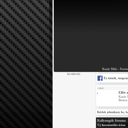
Kazár Miki - Feren
h i r d e t é s
Ez tetszik, megos
videó
Elfér 
Kazár 
Button
Kérlek jelentkezz be, h
Rallyongók fóruma
Új hozzászólás írása