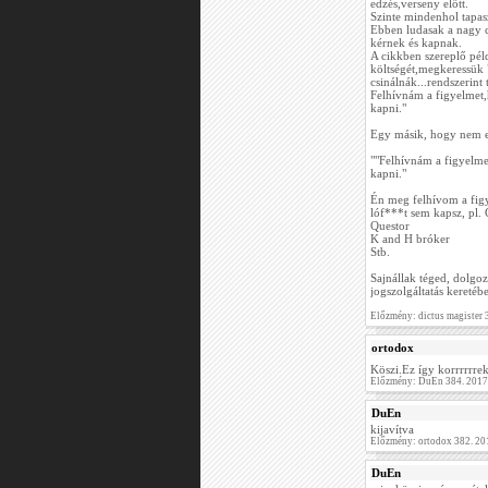
edzés,verseny előtt.
Szinte mindenhol tapasz
Ebben ludasak a nagy c
kérnek és kapnak.
A cikkben szereplő pél
költségét,megkeressük 
csinálnák...rendszerint
Felhívnám a figyelmet,h
kapni."
Egy másik, hogy nem es
""Felhívnám a figyelmet
kapni."
Én meg felhívom a figy
lóf***t sem kapsz, pl.
Questor
K and H bróker
Stb.
Sajnállak téged, dolgo
jogszolgáltatás keretéb
Előzmény: dictus magister
ortodox
Köszi.Ez így korrrrrre
Előzmény: DuEn 384. 2017
DuEn
kijavítva
Előzmény: ortodox 382. 20
DuEn