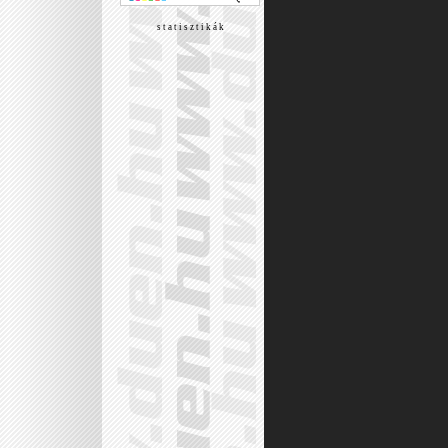
s t a t i s z t i k á k