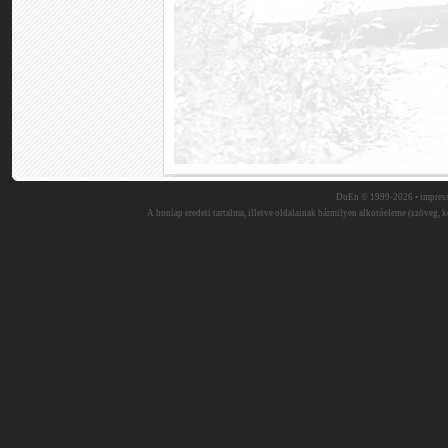
DuEn © 1999-2026 •
impres
A honlap eredeti tartalma, illetve oldalainak bármilyen alkotóeleme (szöveg, ké