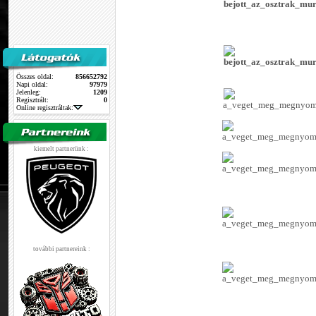
Összes oldal:
856652792
Napi oldal:
97979
Jelenleg:
1209
Regisztrált:
0
Online regisztráltak:
kiemelt partnerünk :
további partnereink :