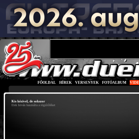
FŐOLDAL
|
HÍREK
|
VERSENYEK
|
FOTÓALBUM
|
VID
Kis kézivel, de sokszor
Elek István használta a rögzítőféket