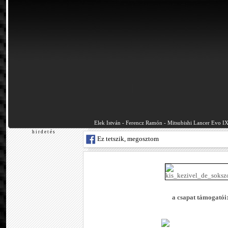
Elek István - Ferencz Ramón - Mitsubishi Lancer Evo I
h i r d e t é s
Ez tetszik, megosztom
a csapat támogatói