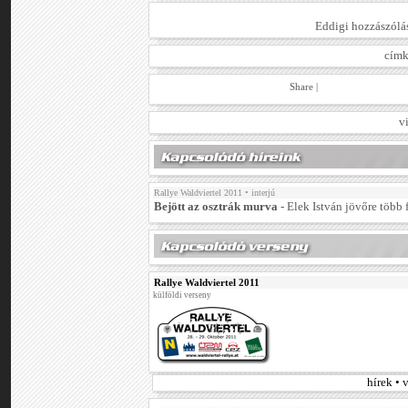
Eddigi hozzászólá
cím
Share
|
v
Rallye Waldviertel 2011
• interjú
Bejött az osztrák murva
- Elek István jövőre több
Rallye Waldviertel 2011
külföldi verseny
hírek •