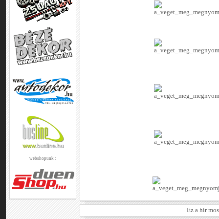
webshopunk :
Ez a hír mo