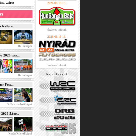
zsiros
,
ima
2026.08.13-15.
Rally a ...
részletes infóink
2026.08.15-16.
DuEn képei
2026 tesz...
részletes infóink
b a j n o k s á g o k :
DuEn képei
r Fest...
DuEn szombati képei
026 5.for...
Kotán Kristóf képei