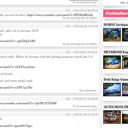
wrc
,
Én azt mondom, hogy...
z
531. • 2016-06-14 20:05:42
lly second division:
https://www.youtube.com/watch?v=BYDbjliR5dA
Na, ezt nem hagyom szó nélkül...
DOBOZ Sardegna 
530. • 2016-06-06 14:07:49
end: rallye de la luronne 2016
mp
.com/watch?v=-gdyDrgTuMc
Na, ezt nem hagyom szó nélkül...
METABOND Kupa 
529. • 2016-06-01 19:40:37
rench rally: Rallye de lorraine with the gliding program which has 3-4
com/watch?v=ckXYIwyOoiw
val d'orain
Drift Kings Summe
ack and some small crash
om/watch?v=oZFb7za7Fts
Erre válaszolok...
528. • 2016-05-25 18:58:49
/www.youtube.com/watch?v=5pUl81XTDAM
Én azt mondom, hogy...
AUTOCROSS EB 2
527. • 2016-05-06 21:23:44
mb
om/watch?v=gxnldYtTgro