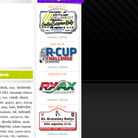
2026.08.07-11.
részletes infóink
2026.08.09.
részletes infóink
2026.08.07-09.
block
borbereki
,
,
bmw
 tibi
,
boroznaki tibikiss
crash
duen
,
,
,
,
i
bzrt
részletes infóink
cus
,
gopro
,
,
gsx-r
herczig
ludescher
,
,
lada
,
,
2026.08.15-16.
jump
n4
onboard
,
,
,
itsubishi
rte
ycross
,
,
,
rallymovie
skoda fabia
,
,
skoda
impreza
,
subaru impreza
alom
,
,
teszt
toyota celica
részletes infóink
,
,
,
wartbmw
uri tomi
vfts