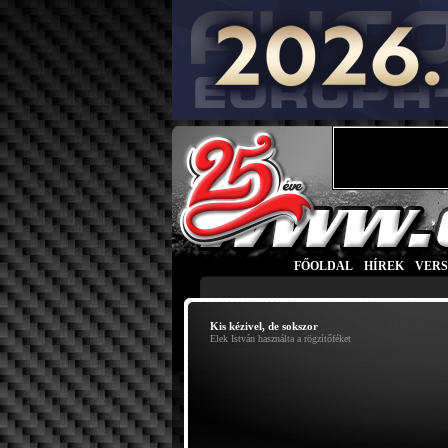
FŐOLDAL
|
HÍREK
|
VER
Kis kézivel, de sokszor
Elek István használta a rögzítőféket