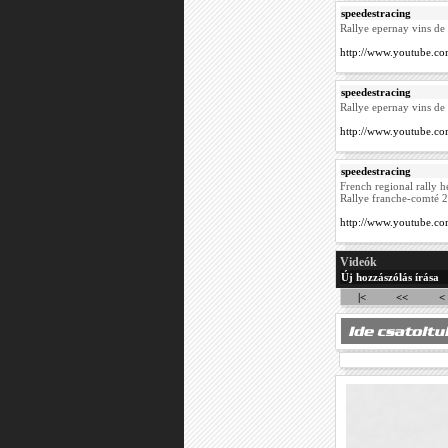
speedestracing
Rallye epernay vins de
http://www.youtube.
speedestracing
Rallye epernay vins d
http://www.youtube.
speedestracing
French regional rally h
Rallye franche-comté 
http://www.youtube.
Videók
Új hozzászólás írása
|<
<<
<