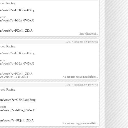
 Loeb Racing:
com/watch?v=GFKRkz4Btxg
geon:
com/watch?v=b08a_0W5xJ8
om/watch?v=PCjnIi_ZDiA
Erre válaszolok...
521. • 2016-04-12 19:26:59
 Loeb Racing:
com/watch?v=GFKRkz4Btxg
geon:
com/watch?v=b08a_0W5xJ8
om/watch?v=PCjnIi_ZDiA
520. 2016-04-12 19:26:18
Na, ezt nem hagyom szó nélkül...
520. • 2016-04-12 19:26:18
 Loeb Racing:
.com/watch?v=GFKRkz4Btxg
geon:
com/watch?v=b08a_0W5xJ8
com/watch?v=PCjnIi_ZDiA
Na, ezt nem hagyom szó nélkül...