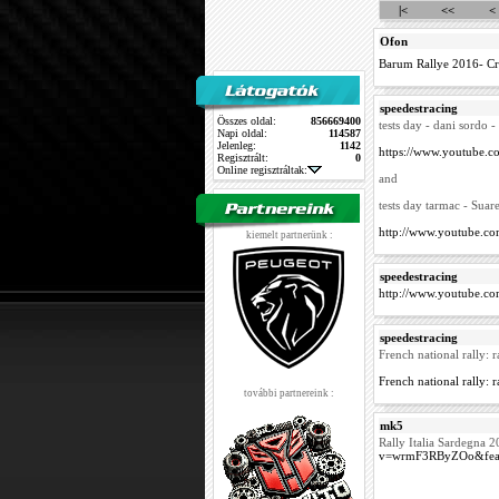
|<
<<
<
Ofon
Barum Rallye 2016- Cr
speedestracing
Összes oldal:
856669400
tests day - dani sordo -
Napi oldal:
114587
Jelenleg:
1142
https://www.youtube.
Regisztrált:
0
Online regisztráltak:
and
tests day tarmac - Suar
http://www.youtube.
kiemelt partnerünk :
speedestracing
http://www.youtube.
speedestracing
French national rally: r
French national rally
további partnereink :
mk5
Rally Italia Sardegna 
v=wrmF3RByZOo&feat