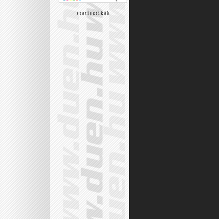
s t a t i s z t i k á k