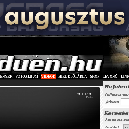
SENYEK
|
FOTÓALBUM
|
VIDEÓK
|
HIRDETŐTÁBLA
|
SHOP
|
LEVONÓ
|
LIN
2011-12-01
DuEn