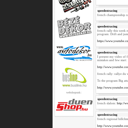
speedestracing
french championship ra
speedestracing
french rally this week 
program: Drift and ju
https://www.youtube
speedestracing
I present my video of f
mistakes and few start:
http://www.youtube.
french rally: rallye du 
To the program Big att
http://www.youtube.c
webshopunk :
speedestracing
french slalom:
http:/
speedestracing
french regional hillcli
http://www.youtube.c