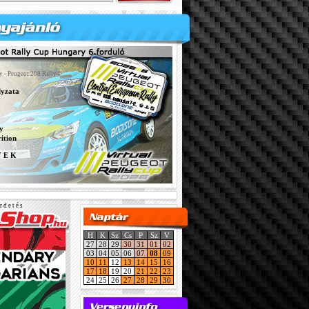
y - Peugeot 208 Rally4
lyzata
y
ition
Y E K
r d e t é s
H
K
Sz
Cs
P
Sz
V
27
28
29
30
31
01
02
03
04
05
06
07
08
09
10
11
12
13
14
15
16
17
18
19
20
21
22
23
24
25
26
27
28
29
30