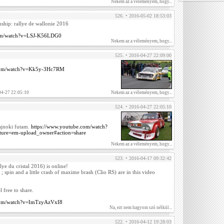
Nekem az a véleményem, hogy...
526. • 2016-05-02 18:53:03
ship: rallye de wallonie 2016
com/watch?v=LSJ-K56LDG0
Nekem az a véleményem, hogy...
525. • 2016-04-27 22:09:00
.com/watch?v=Kk5y-3Hc7RM
04-27 22:05:10
Nekem az a véleményem, hogy...
524. • 2016-04-27 22:05:10
ajnoki futam.
https://www.youtube.com/watch?
re=em-upload_owner#action=share
Nekem az a véleményem, hogy...
523. • 2016-04-17 09:32:42
lye du cristal 2016) is online!
 ; spin and a little crash of maxime brash (Clio RS) are in this video
 free to share.
.com/watch?v=ImTzyAzVxI8
Na, ezt nem hagyom szó nélkül...
522. • 2016-04-12 19:28:03