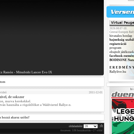
2026.08.07-10.
Central Europen Rall
hivatalos honlap
bajnokság szabá
regisztráció
program
elrajtolt játékosok
facebook esemén
BODISONE Nutr
E R E D M É N 
Rallylive.hu
ncz Ramón - Mitsubishi Lancer Evo IX
ztom
h i 
videó
2011-12-01
zivel, de sokszor
ton, murva kerekekkel.
tván használta a rögzítőféket a Waldviertel Rallye-n.
a hozzá akarsz szólni!
oldalanként
|
összesen: 536 hozzászólás • 27 oldal