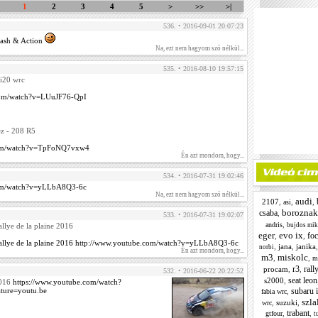
1
2
3
4
5
>
>>
>|
536. • 2016-09-01 20:07:23
ash & Action
Na, ezt nem hagyom szó nélkül...
535. • 2016-08-10 19:57:15
 i20 wrc
com/watch?v=LUuJF76-QpI
ez - 208 R5
com/watch?v=TpFoNQ7vxw4
Én azt mondom, hogy...
534. • 2016-07-31 19:02:46
com/watch?v=yLLbA8Q3-6c
Na, ezt nem hagyom szó nélkül...
audi
2107
,
,
,
asi
boroznaki
csaba
,
533. • 2016-07-31 19:02:07
,
andris
bujdos mik
allye de la plaine 2016
eger
evo ix
fo
,
,
: rallye de la plaine 2016 http://www.youtube.com/watch?v=yLLbA8Q3-6c
,
jana
,
janika
norbi
Én azt mondom, hogy...
m3
miskolc
,
,
m
r3
rall
procam
,
,
532. • 2016-06-22 20:22:52
seat leon
s2000
,
2016
https://www.youtube.com/watch?
subaru 
ure=youtu.be
,
fabia wrc
szl
,
suzuki
,
wrc
trabant
,
,
gtfour
t