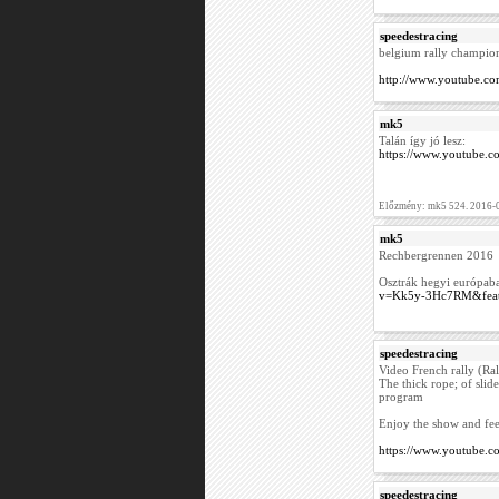
speedestracing
belgium rally champion
http://www.youtube.
mk5
Talán így jó lesz:
https://www.youtube
Előzmény: mk5 524. 2016-
mk5
Rechbergrennen 2016
Osztrák hegyi európab
v=Kk5y-3Hc7RM&featu
speedestracing
Video French rally (Ral
The thick rope; of slide
program
Enjoy the show and feel
https://www.youtube
speedestracing