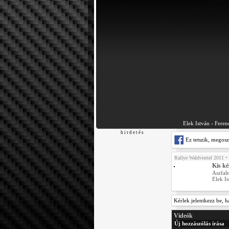
Elek István - Fere
h i r d e t é s
Ez tetszik, megos
Rallye Waldviertel 2011
• 
Kis ké
Aszfal
Elek Is
Kérlek jelentkezz be, h
Videók
Új hozzászólás írása