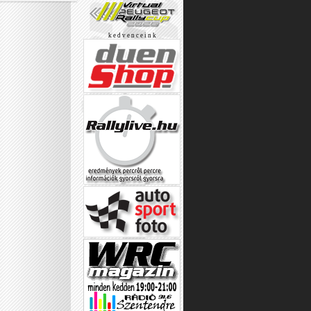
k e d v e n c e i n k