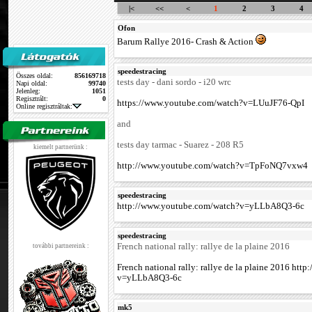
|<
<<
<
1
2
3
4
Ofon
Barum Rallye 2016- Crash & Action
speedestracing
Összes oldal:
856169718
tests day - dani sordo - i20 wrc
Napi oldal:
99740
Jelenleg:
1051
Regisztrált:
0
https://www.youtube.com/watch?v=LUuJF76-QpI
Online regisztráltak:
and
tests day tarmac - Suarez - 208 R5
kiemelt partnerünk :
http://www.youtube.com/watch?v=TpFoNQ7vxw4
speedestracing
http://www.youtube.com/watch?v=yLLbA8Q3-6c
speedestracing
French national rally: rallye de la plaine 2016
további partnereink :
French national rally: rallye de la plaine 2016 ht
v=yLLbA8Q3-6c
mk5