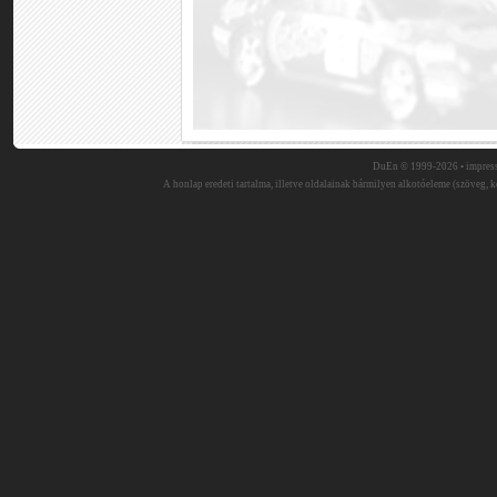
DuEn © 1999-2026 •
impres
A honlap eredeti tartalma, illetve oldalainak bármilyen alkotóeleme (szöveg, ké