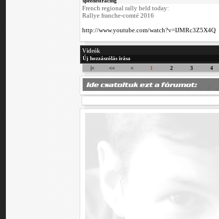
speedestracing
French regional rally held today:
Rallye franche-comté 2016
http://www.youtube.com/watch?v=IJMRc3Z5X4Q
Videók
Új hozzászólás írása
|<
<<
<
1
2
3
4