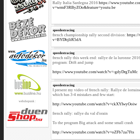
Rally Italia Sardegna 2016
https://www.youtube.c
v=wrmF3RByZOo&feature=youtu.be
speedestracing
french championship rally second division:
https:
v=BYDbjliR5dA
speedestracing
french rally this week end: rallye de la luronne 201
program: Drift and jump
https://www.youtube.com/watch?v=-gdyDrgTuMc
speedestracing
I present my video of french rally: Rallye de lorrai
which has 3-4 mistakes and few start:
webshopunk :
http://www.youtube.com/watch?v=ckXYIwyOoiw
french rally: rallye du val d'orain
To the program Big attack and some small crash
http://www.youtube.com/watch?v=oZFb7za7Fts