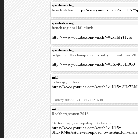
speedestracing
french slalom:
http://www.youtube.com/watch?v
speedestracing
french regional hillclimb
http://www.youtube.com/watch?v=gxnldYtTgro
speedestracing
belgium rally championship: rallye de wallonie 20
http://www.youtube.com/watch?v=LSJ-K56LDG0
mk5
Talán így jó lesz:
https://www.youtube.com/watch?v=Kk5y-3Hc7RM
Előzmény: mk5 524. 2016-04-27 22:05:10
mk5
Rechbergrennen 2016
Osztrák hegyi európabajnoki futam.
https://www.youtube.com/watch?v=Kk5y-
3Hc7RM&feature=em-upload_owner#action=share