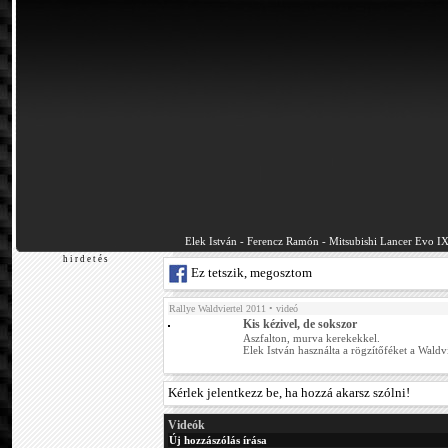
Elek István - Ferencz Ramón - Mitsubishi Lancer Evo I
h i r d e t é s
Ez tetszik, megosztom
Rallye Waldviertel 2011
• videó
Kis kézivel, de sokszor
Aszfalton, murva kerekekkel.
Elek István használta a rögzítőféket a Waldvi
Kérlek jelentkezz be, ha hozzá akarsz szólni!
Videók
Új hozzászólás írása