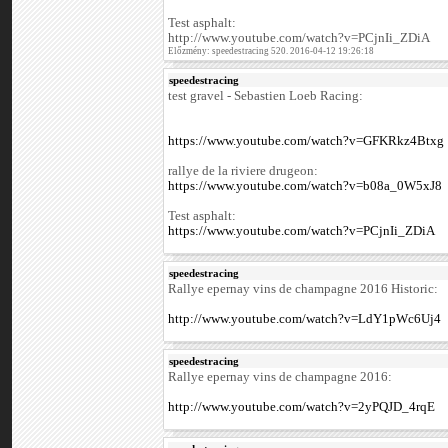
Test asphalt:
http://www.youtube.com/watch?v=PCjnIi_ZDiA
Előzmény: speedestracing 520. 2016-04-12 19:26:18
speedestracing
test gravel - Sebastien Loeb Racing:
https://www.youtube.com/watch?v=GFKRkz4Btxg
rallye de la riviere drugeon:
https://www.youtube.com/watch?v=b08a_0W5xJ8
Test asphalt:
https://www.youtube.com/watch?v=PCjnIi_ZDiA
speedestracing
Rallye epernay vins de champagne 2016 Historic:
http://www.youtube.com/watch?v=LdY1pWc6Uj4
speedestracing
Rallye epernay vins de champagne 2016:
http://www.youtube.com/watch?v=2yPQJD_4rqE