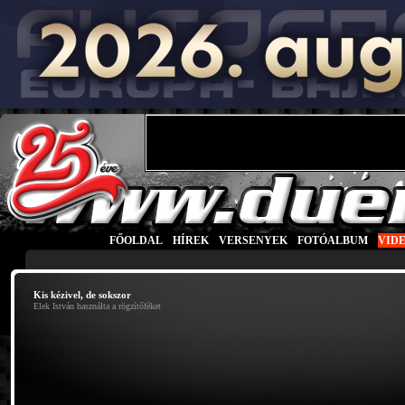
FŐOLDAL
|
HÍREK
|
VERSENYEK
|
FOTÓALBUM
|
VID
Kis kézivel, de sokszor
Elek István használta a rögzítőféket