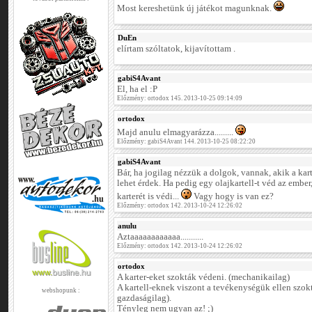
Most kereshetünk új játékot magunknak.
DuEn
elírtam szóltatok, kijavítottam .
gabiS4Avant
El, ha el :P
Előzmény: ortodox 145. 2013-10-25 09:14:09
ortodox
Majd anulu elmagyarázza.........
Előzmény: gabiS4Avant 144. 2013-10-25 08:22:20
gabiS4Avant
Bár, ha jogilag nézzük a dolgok, vannak, akik a karte
lehet érdek. Ha pedig egy olajkartell-t véd az ember
karterét is védi...
Vagy hogy is van ez?
Előzmény: ortodox 142. 2013-10-24 12:26:02
anulu
Aztaaaaaaaaaaaa...........
Előzmény: ortodox 142. 2013-10-24 12:26:02
ortodox
A karter-eket szokták védeni. (mechanikailag)
A kartell-eknek viszont a tevékenységük ellen szok
webshopunk :
gazdaságilag).
Tényleg nem ugyan az! ;)