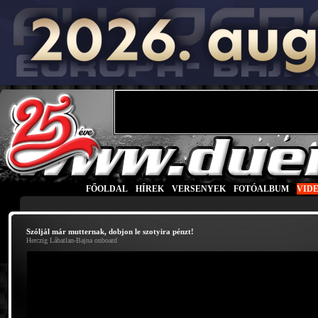
FŐOLDAL
|
HÍREK
|
VERSENYEK
|
FOTÓALBUM
|
VID
Szóljál már mutternak, dobjon le szotyira pénzt!
Herczig Lábatlan-Bajna onboard