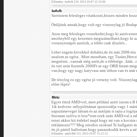
Előzmény: hu0olb 134. 2013-10-07 15:53:06
hu0olb
Szerintem felesleges vitatkozni,hiszen minden hoz
Örüljünk annak,hogy volt egy viszonylag jó Budape
Azon meg felesleges veszekedni,hogy ki autóversen
mezőnyből egy kezemen megszámolható,hogy ki az a
versenytempót autózik, a többi csak díszítés...
Lehet engem kövekkel dobálni,de én már 2008-ót
unalom az egész...Mint mondtam, egy Turánt,Hercz
megnézni...vannak még azért,de a többsége...háát.
én tuti nem fizetnék 2000Ft-se egy ORB futam megn
van,hogy egy nagy katyvasz ami itthon van és már ré
De tényleg ez egy egész jó verseny volt. Viszonylag
előre lépés!
Blöki
Egyet érted AMD-vel, mert például azért iszom a B 
1ik kedvenc rallypilótámat sponzorálja vagy 1 má
napszümeveget láttam és az autóján is rajta a logója
finoman szólva is lesz*rom ezek után AMD-val a ral
tenni akkor kit érdekel majd hogy mi van a kocsira
reklámozni??? Meg ortodox szoktad Te hallgatni mi
én jó pártól hallottam hogy panaszkodik kevés a néző!!
Előzmény: amd1400 131. 2013-10-07 15:21:51