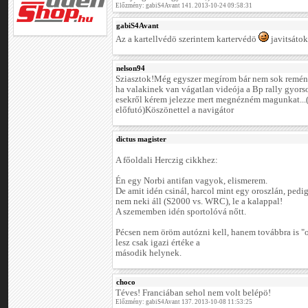
Előzmény: gabiS4Avant 141. 2013-10-24 09:58:31
gabiS4Avant
Az a kartellvédö szerintem kartervédö
javitsátok 
nelson94
Sziasztok!Még egyszer megírom bár nem sok remén
ha valakinek van vágatlan videója a Bp rally gyorsok
esekről kérem jelezze mert megnézném magunkat...
előfutó)Köszönettel a navigátor
dictus magister
A főoldali Herczig cikkhez:
Én egy Norbi antifan vagyok, elismerem.
De amit idén csinál, harcol mint egy oroszlán, pedig
nem neki áll (S2000 vs. WRC), le a kalappal!
A szememben idén sportolóvá nőtt.
Pécsen nem öröm autózni kell, hanem továbbra is "
lesz csak igazi értéke a
második helynek.
choco
Téves! Franciában sehol nem volt belépö!
Előzmény: gabiS4Avant 137. 2013-10-08 11:53:25