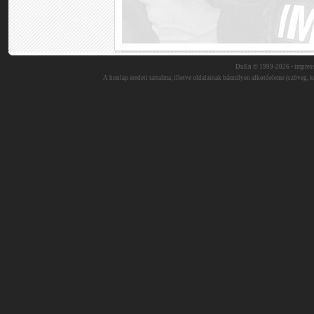
DuEn © 1999-2026 •
impres
A honlap eredeti tartalma, illetve oldalainak bármilyen alkotóeleme (szöveg, ké