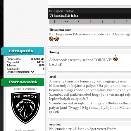
Budapest Rallye
Új hozzászólás írása
|<
<<
<
1
2
3
4
dictus magister
Kár, hogy nem Pilisvörösvár-Csobánka. A hidast így 
Tuning
Összes oldal:
856369341
A facebook esemény szerint TÖRÖLVE!
Napi oldal:
64712
Lásd itt!
Jelenleg:
1070
Regisztrált:
0
Online regisztráltak:
oriol
A versenykiirashoz lenne egy ket megjegyzésem
Mikor tudjuk bejárni a pályát ?Ha pénteken itinerat
kiemelt partnerünk :
bejárás a hungexponal,pályabejáras Vácon,és pálya
Szombat esti parkfermebol hogy jut a vasárnapi rajth
leplombaljak az ajtaját ?
Szombaton mikor rajtolunk hogy 20:06-kor célba ér
pályát járni ?(vagy 10-ig tudsz pályátjárni a Mátr
ig) stb.
ortodox
Na, ennek a zríkálásnak véget vetett Endre.
további partnereink :