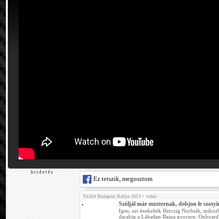
h i r d e t é s
Ez tetszik, megosztom
TAXI4 Budapest Rallye 2013
• videó
Szóljál már mutternak, dobjon le szotyi
Igen, ezt énekelték Herczig Norbiék, miközb
darabig a Lábatlan-Bajna gyorson. Onboard 