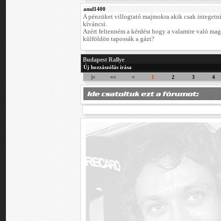
amd1400
A pénzüket villogtató majmokra akik csak integetn
kíváncsi.
Azért feltenném a kérdést hogy a valamire való mag
külföldön tapossák a gázt?
Budapest Rallye
Új hozzászólás írása
|<
<<
<
1
2
3
4