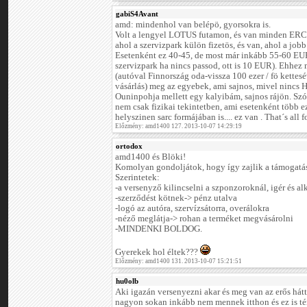
gabiS4Avant
amd: mindenhol van belépö, gyorsokra is.
Volt a lengyel LOTUS futamon, és van minden ERC,
ahol a szervizpark külön fizetös, és van, ahol a job
Esetenként ez 40-45, de most már inkább 55-60 EUR 8
szervizpark ha nincs passod, ott is 10 EUR). Ehhez
(autóval Finnország oda-vissza 100 ezer / fö kettesév
vásárlás) meg az egyebek, ami sajnos, mivel nincs
Ouninpohja mellett egy kalyibám, sajnos rájön. Szóv
nem csak fizikai tekintetben, ami esetenként több 
helyszinen sarc formájában is.... ez van . That´s all fo
Előzmény: amd1400 127. 2013-10-07 14:29:19
ortodox
amd1400 és Blöki!
Komolyan gondoljátok, hogy így zajlik a támogatás
Szerintetek:
-a versenyző kilincselni a szponzoroknál, igér és a
-szerződést kötnek-> pénz utalva
-logó az autóra, szervízsátorra, overálokra
-néző meglátja-> rohan a terméket megvásárolni
-MINDENKI BOLDOG.
Gyerekek hol éltek???
Előzmény: amd1400 131. 2013-10-07 15:21:51
hu0olb
Aki igazán versenyezni akar és meg van az erős hát
nagyon sokan inkább nem mennek itthon és ez is tén