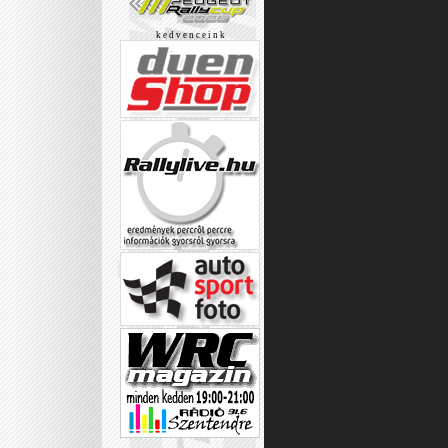
k e d v e n c e i n k