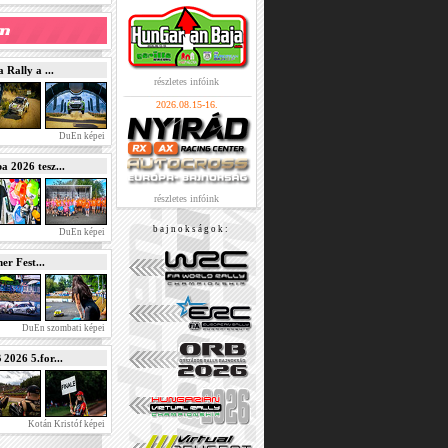
Rally a ...
részletes infóink
2026.08.15-16.
DuEn képei
2026 tesz...
részletes infóink
b a j n o k s á g o k :
DuEn képei
r Fest...
DuEn szombati képei
026 5.for...
Kotán Kristóf képei