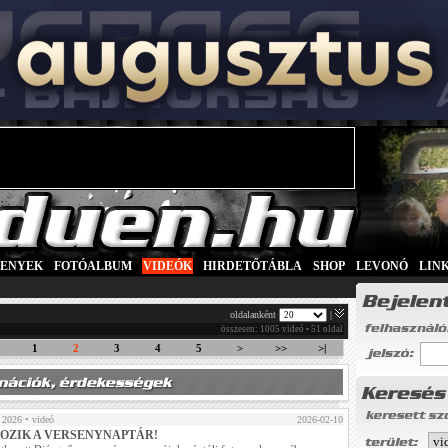
SENYEK
|
FOTÓALBUM
|
VIDEÓK
|
HIRDETŐTÁBLA
|
SHOP
|
LEVONÓ
|
LIN
oldalanként
|
összesen: 1005 videó • 51 oldal
1
2
3
4
5
>
>>
>|
 2026
• videó
2026-02-10
OZIK A VERSENYNAPTÁR!