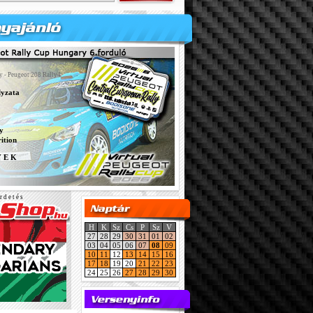
y - Peugeot 208 Rally4
lyzata
y
ition
Y E K
r d e t é s
H
K
Sz
Cs
P
Sz
V
27
28
29
30
31
01
02
03
04
05
06
07
08
09
10
11
12
13
14
15
16
17
18
19
20
21
22
23
24
25
26
27
28
29
30