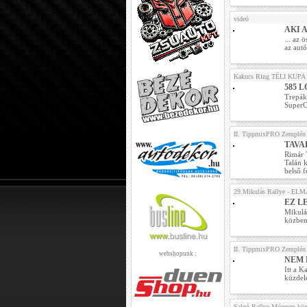
videó
AKI 
... az 
az autó
Kakucs Ring TÉLI KUPA 2
585 L
Trepák
SuperCa
II. TippmixPRO Zemplén 
TAVA
Rimár 
Talán k
belső f
29.Mikulás Rallye - E
EZ L
Mikulás
közben
II. TippmixPRO Zemplén 
webshopunk :
NEM 
Itt a K
küzdele
Salgó Rallye Múzeum köz