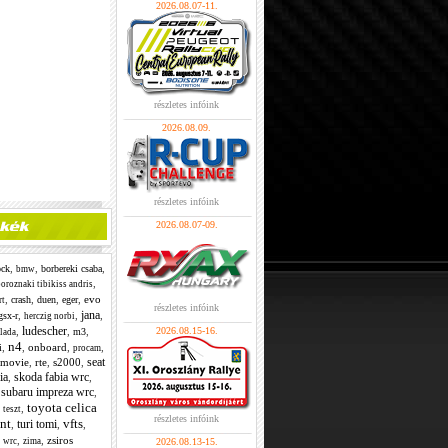
2026.08.07-11.
részletes infóink
2026.08.09.
részletes infóink
2026.08.07-09.
,
,
,
ock
borbereki csaba
bmw
,
oroznaki tibikiss andris
,
,
,
,
evo
crash
duen
eger
rt
részletes infóink
jana
,
,
,
gsx-r
herczig norbi
ludescher
,
,
,
2026.08.15-16.
m3
lada
n4
,
,
onboard
,
,
i
procam
seat
ymovie
,
rte
,
s2000
,
ia
skoda fabia wrc
,
,
subaru impreza wrc
,
,
toyota celica
,
,
teszt
részletes infóink
ant
vfts
turi tomi
,
,
,
,
,
,
zsiros
wrc
zima
2026.08.13-15.