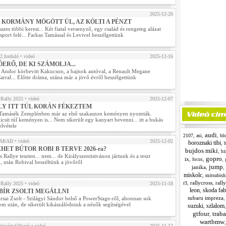
2025-12-20
A KORMÁNY MÖGÖTT ÜL, AZ KÖLTI A PÉNZT
összes többi keresi... Két fiatal versenyző, egy család és rengeteg alázat
sport felé... Farkas Tamással és Levivel beszélgettünk
.forduló
• videó
2025-12-16
ÓERŐ, DE KI SZÁMOLJA...
 Andor körbevitt Kakucson, a bajnok autóval, a Renault Megane
rral... Előtte dráma, utána már a jövő évről beszélgettünk
Rally 2025
• videó
2025-12-07
LY ITT TÚL KORÁN FÉKEZTEM
Tamásék Zemplénben már az első szakaszon keményen nyomták.
icsit túl keményen is... Nem sikerült egy kanyart bevenni... itt a bukás
elvétele
audi
,
,
,
2107
asi
bl
LMARAD
• videó
2025-12-02
boroznaki tibi
,
b
EHET BÚTOR ROBI B TERVE 2026-ra?
bujdos miki
,
bz
 Rallye teszten... nem... de Királyszentistvánon jártunk és a teszt
gopro
ix
,
,
,
focus
, után Robival beszéltünk a jövőről
jump
janika
,
,
miskolc
,
mitsubish
,
rallycross
,
rall
r3
Rally 2025
• videó
2025-11-18
leon
skoda fab
,
BÍR ZSOLTI MEGÁLLNI
subaru impreza
arsai Zsolt - Szilágyi Sándor belső a PowerStage-ről, ahonnan sok
m után, de sikerült kikászálódniuk a nézők segítségével
suzuki
szlalom
,
gtfour
trab
,
wartbmw
önségtalálkozó
• videó
2025-11-17