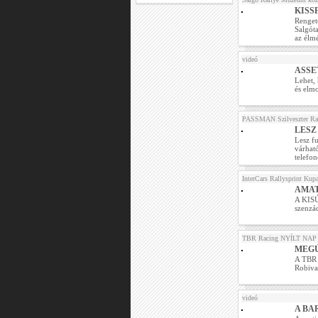
KISS
Rengete
Salgóta
az élm
videó
ASSE
Lehet,
és elm
PASSMAN Szilveszter Ra
LESZ
Lesz f
várható
telefo
InterCars Rallysprint Kupa
AMA
A KISÚ
szenzác
TBR Racing NYÍLT NAP
MEGÚ
A TBR 
Robival
videó
A BA