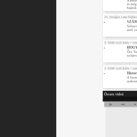
A motiv
és még
bajnok
24. Országos Lada Találk
SZÁM
Szőnyi
autó cs
3. WHB Győr Rally
• vid
HOGY
Őry Ta
nyújtv
3. WHB Győr Rally
• vid
Histo
A Szom
szakasz
Összes videó
|<
<<
<