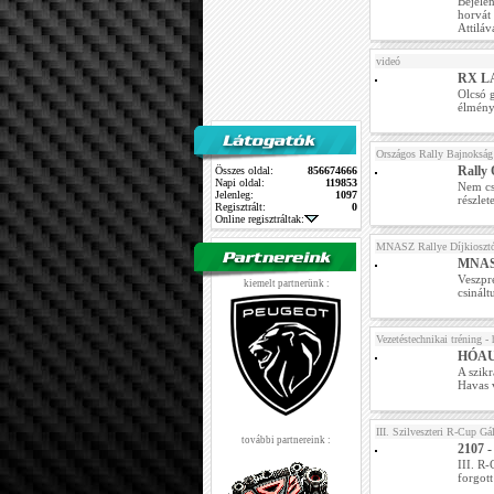
Bejele
horvát 
Attiláv
videó
RX LA
Olcsó g
élményt
Országos Rally Bajnokság
Rall
Összes oldal:
856674666
Napi oldal:
119853
Nem cs
Jelenleg:
1097
részlet
Regisztrált:
0
Online regisztráltak:
MNASZ Rallye Díjkioszt
MNASZ
Veszpré
kiemelt partnerünk :
csinált
Vezetéstechnikai tréning -
HÓAU
A szikr
Havas 
III. Szilveszteri R-Cup Gá
további partnereink :
2107 
III. R-
forgott