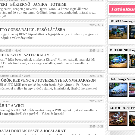
FERI - BÜKIERNŐ - JANIKA - TÓTHIMI
g sztori, rengeteg nevetés... igazi ikonok a közönségtalálkozón
rjánban! Jó volt ott lenni, örülünk, hogy megoszthatjuk mással is ezt
ényt!
DOBOZ Sardegna 
2025-11-14
TTO CORSA RALLY - ELSŐ LÁTÁSRA
 hogy itt az új RBR? Kipróbáltuk a legújabb rally szimulátor programot
ondjuk a véleményünket!
METABOND Kupa 
llye 2025
• videó
2025-11-12
 IDÉN SZILVESZTER RALLYE?
utam? Idén beengednek minket a Ringre? Milyen pályák lesznek? Mi
? Füredi Andrással, az év végi aszfaltos jamboreeról beszéltünk
non!
sorozat 8.forduló
• videó
2025-11-03
Drift Kings Summe
TŐRÖK KEDVENC AUTÓVERSENYE KUNMADARASON
JI AUTÓ MSE idei utolsó bajnoki fordulóján jártunk. Pál Bence
iós képei mellett itt egy videós ajánló, interjúkkal, füstölő kerekekkel
• videó
2025-10-25
JULT A WRC!
AUTOCROSS EB 2
Racing NYÍLT NAPJÁN néztük meg a WRC új dekorját és beszéltünk
 a megújulásról és a jövőről! Videó és képek!
2025-10-21
RÁTAI DOBTÁK ÖSSZE A JOGSI ÁRÁT