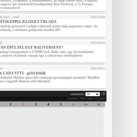
ációról, a csapatról, a fejlesztésekről, az idáig vezető útról, a rallyról
 nagyon sok mindenről beszélgettünk Kiss Norbival, a 7x Európa-
 versenyzővel!
ozó 2025
• videó
2025-10-08
ÍTÓGÉPPEL RAJZOLT ŰRLADA
 András gyönyörű Ladáját videóztuk körbe még augusztus végén. Az
odaszép, a története pedig már mesébe illő!
eó
2025-09-22
AN ÉPÜL FEL EGY RALIVERSENY?
mással összegeztünk a 3.WHB Győr Rally után, egy kis betekintést
a, milyen elvárások vannak egy a raliverseny rendezőjével
eó
2025-09-21
ric LADA VFTS - győri belsők
bathelyi-Heffner páros két vasárnapi gyorsaságiját mutatjuk! Mindkét
on a legjobb Historic időt láthatjuk!
oldalanként
|
összesen: 1005 videó • 51 oldal
1
2
3
4
5
>
>>
>|