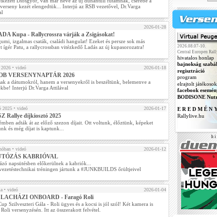
ntkezett Diósgyőr, van már neve az új dunántúli futamnak, cserébe a
verseny kezét elengedtük... Interjú az RSB vezetővel, Dr.Varga
al
2026-01-28
DA Kupa - Rallycrossra várják a Zsigásokat!
umi, izgalmas csaták, családi hangulat! Ezeket és persze sok más
2026.08.07-10.
 ígér Patu, a rallycrossban vitézkedő Ladás az új kupasorozatra!
Central Europen Rall
hivatalos honlap
bajnokság szabá
 2026
• videó
2026-01-18
regisztráció
y OB VERSENYNAPTÁR 2026
program
ak a dátumokról, hanem a versenyekről is beszéltünk, belemenve a
elrajtolt játékosok
ekbe! Interjú Dr.Varga Attilával
facebook esemén
BODISONE Nutr
ó 2025
• videó
2026-01-17
E R E D M É N 
 Rallye díjkiosztó 2025
Rallylive.hu
mben adták át az előző szezon díjait. Ott voltunk, élőztünk, képeket
unk és még díjat is kaptunk...
h i 
 hóban
• videó
2026-01-12
TÓZÁS KABRIÓVAL
ázó napsütésben előkerülnek a kabriók...
vezetéstechnikai tréningen jártunk a #JUNKBUILDS őrültjeivel
la
• videó
2026-01-04
- LACHÁZI ONBOARD - Faragó Roli
Cup Szilveszteri Gála - Roli ügyes és a kocsi is jól szól! Két kamera is
 Roli versenyzésén. Itt az összerakott felvétel.