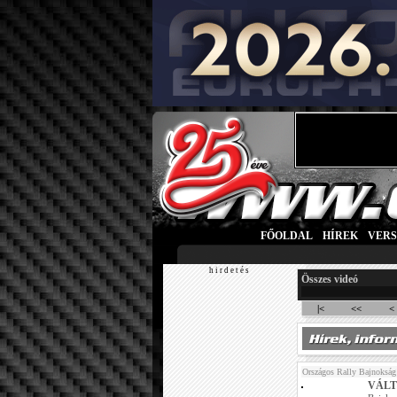
FŐOLDAL
|
HÍREK
|
VER
h i r d e t é s
Összes videó
|<
<<
<
Országos Rally Bajnokság
VÁLT