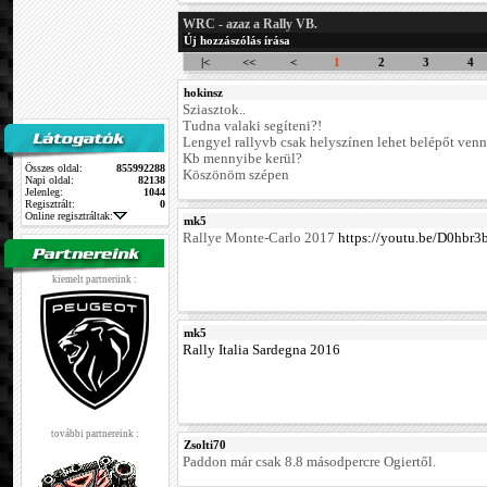
WRC - azaz a Rally VB.
Új hozzászólás írása
|<
<<
<
1
2
3
4
hokinsz
Sziasztok..
Tudna valaki segíteni?!
Lengyel rallyvb csak helyszínen lehet belépőt venn
Kb mennyibe kerül?
Összes oldal:
855992288
Köszönöm szépen
Napi oldal:
82138
Jelenleg:
1044
Regisztrált:
0
Online regisztráltak:
mk5
Rallye Monte-Carlo 2017
https://youtu.be/D0hbr
kiemelt partnerünk :
mk5
Rally Italia Sardegna 2016
további partnereink :
Zsolti70
Paddon már csak 8.8 másodpercre Ogiertől.