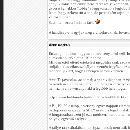
ennyi kilóméterre ennyi perc. /érkezés se korábban,
gyorsasági, akkor "tól-ig" a leggyorsabb a legjobb. 
lehet, hogy nekem süt a nap, de percenként rajtolu
változtatunkt.
Szerintem eccerű mint a faék.
A handicap-et hagyjuk meg a vitorlásoknak, lovasokn
dictus magister
Én azt gondolom, hogy az autóverseny arról szól, h
el rövidebb idő alatt a "B" pontot.
Minden ettől eltérő értékelési megoldás csak azok é
tudják a klasszikus szabályok mentén legyőzni az a
mondhatják azt, hogy Ő menjen három keréken.
Amit Te javasolsz, az nem új a sport világában. A 
összeadása alapján születik. Pld. horgászversenyeken
nem az nyeri a versenyt, aki a legtöbb halat fogta.
http://www.haldorado.hu//foto/articles/00078142.j
A P1, P2, P3 oszlop, a verseny egyes napjain elért 
oszlop ezek összegét, a SÚLY oszlop a fogott halak 
A horgászatban azért jó ez a módszer, mert ott nem
pályák, egyenlő esélyek".
A rallye-ra ez általában nem igaz, hacsak nem esik l