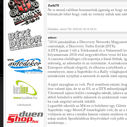
Zsolti70
Ne is mond,valóban borzasztóak,igazság az hogy a
bíztam,de lehet hogy csak az verseny náluk ami zárt
Előzmény: atiwrc 765. 2016-01-16 14:44:31
atiwrc
"2016 januárjában a Discovery Networks Magyarorsz
csatornáját, a Discovery Turbo Extrát (DTX).
A DTX január 1-től a Telekomnál és a Vidanetnél les
folyamatosan 2016 első negyedévében veszi fel kín
A csatorna elsődleges célcsoportja a fiatal férfiak, 
sebesség, az adrenalin és az extremitás. A szórakozt
Eurosport stílusát elegyíti, és elhozza a nézőknek 
eseményeit, mint a Superbike és a Rally világbajn
szórakozást nyújthat a motorok és autók iránt rajon
A sajtó anyagban ez volt. Picit reméltem emiatt, ho
lesz valami újra, de se az ES, se a DTX műsorújság
T-homenál sajnos külön csomagba rakták, (ahova az 
abból kiindulva miféle műsorok és szinkronok vanna
ha csak angolul nézzük inkább.
webshopunk :
Legutóbb sikerült az M4-en is belefutni egy Gilett
Superbike vagy MotoGP összefoglaló volt, de az a s
volt(nem az mtva csinálta hanem valami szinkron 
sokat szidott Sportklubbon fényévekkel volt jobb 
szinkronja....