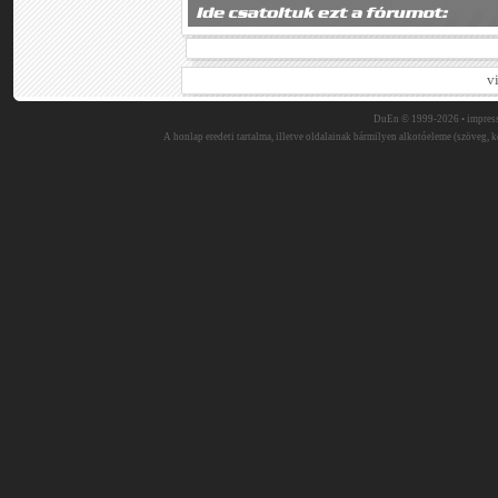
v
DuEn © 1999-2026 •
impres
A honlap eredeti tartalma, illetve oldalainak bármilyen alkotóeleme (szöveg, ké