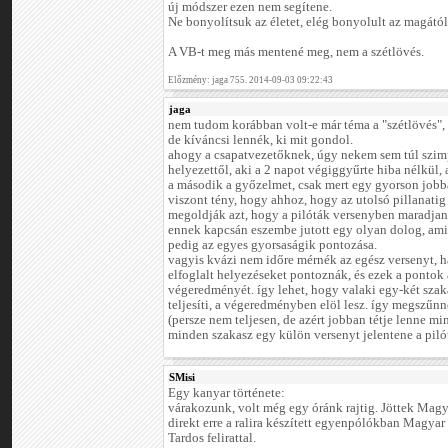
új módszer ezen nem segítene.
Ne bonyolítsuk az életet, elég bonyolult az magától i
A VB-t meg más mentené meg, nem a szétlövés.
Előzmény: jaga 755. 2014-09-03 09:22:43
jaga
nem tudom korábban volt-e már téma a "szétlövés", 
de kíváncsi lennék, ki mit gondol.
ahogy a csapatvezetőknek, úgy nekem sem túl szimp
helyezettől, aki a 2 napot végiggyűrte hiba nélkül, 
a második a győzelmet, csak mert egy gyorson jobb
viszont tény, hogy ahhoz, hogy az utolsó pillanati
megoldják azt, hogy a pilóták versenyben maradjana
ennek kapcsán eszembe jutott egy olyan dolog, ami 
pedig az egyes gyorsaságik pontozása.
vagyis kvázi nem időre mérnék az egész versenyt, 
elfoglalt helyezéseket pontoznák, és ezek a pontok
végeredményét. így lehet, hogy valaki egy-két szaka
teljesíti, a végeredményben elöl lesz. így megszűnne
(persze nem teljesen, de azért jobban tétje lenne m
minden szakasz egy külön versenyt jelentene a piló
SMisi
Egy kanyar története:
várakozunk, volt még egy óránk rajtig. Jöttek Mag
direkt erre a ralira készített egyenpólókban Magyar
Tardos felirattal.