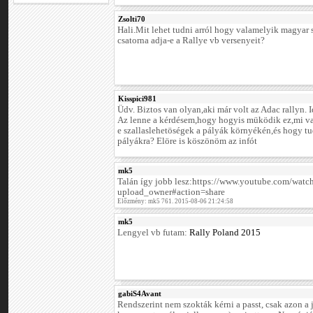
Zsolti70
Hali.Mit lehet tudni arról hogy valamelyik magyar 
csatorna adja-e a Rallye vb versenyeit?
Kisspici981
Üdv. Biztos van olyan,aki már volt az Adac rallyn. 
Az lenne a kérdésem,hogy hogyis müködik ez,mi v
e szallaslehetöségek a pályák környékén,és hogy tu
pályákra? Elöre is köszönöm az infót
mk5
Talán így jobb lesz:https://www.youtube.com/wa
upload_owner#action=share
Előzmény: mk5 761. 2015-08-06 21:24:58
mk5
Lengyel vb futam:
Rally Poland 2015
gabiS4Avant
Rendszerint nem szokták kérni a passt, csak azon a 