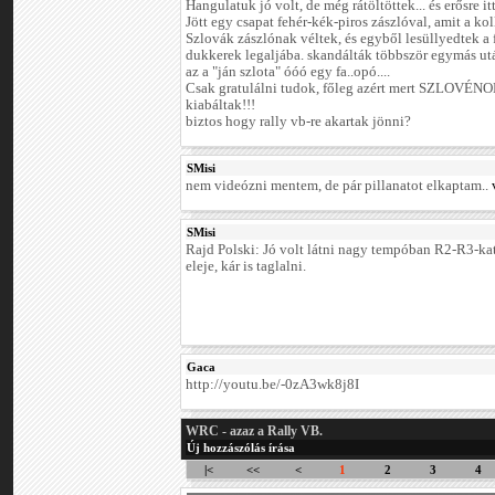
Hangulatuk jó volt, de még rátöltöttek... és erősre i
Jött egy csapat fehér-kék-piros zászlóval, amit a ko
Szlovák zászlónak véltek, és egyből lesüllyedtek a 
dukkerek legaljába. skandálták többször egymás utá
az a "ján szlota" óóó egy fa..opó....
Csak gratulálni tudok, főleg azért mert SZLOVÉ
kiabáltak!!!
biztos hogy rally vb-re akartak jönni?
SMisi
nem videózni mentem, de pár pillanatot elkaptam..
SMisi
Rajd Polski: Jó volt látni nagy tempóban R2-R3-kat,
eleje, kár is taglalni.
Gaca
http://youtu.be/-0zA3wk8j8I
WRC - azaz a Rally VB.
Új hozzászólás írása
|<
<<
<
1
2
3
4