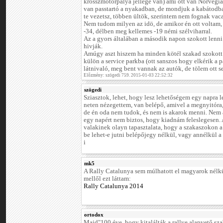
krosszmotorpálya jellege van) ami ott van Norvégiá
van passtartó a nyakadban, de mondjuk a kabátodb
te vezetsz, többen ültök, szerintem nem fognak vaca
Nem tudom milyen az idö, de amikor én ott voltam, 
-34, délben meg kellemes -19 némi szélviharral.
Az a gyors általában a második napon szokott len
hivják.
Amúgy aszt hiszem ha minden kötél szakad szokott 
külön a service parkba (ott sanszos hogy elkérik a p
látnivaló, meg bent vannak az autók, de tölem ott s
Előzmény: szögedi 759. 2015-01-03 22:52:32
szögedi
Sziasztok, lehet, hogy lesz lehetőségem egy napra le
neten nézegettem, van belépő, amivel a megnyitóra, 
de én oda nem tudok, és nem is akarok menni. Nem a
egy napért nem biztos, hogy kiadnám feleslegesen.
valakinek olayn tapasztalata, hogy a szakaszokon a 
be lehet-e jutni belépőjegy nélkül, vagy annélkül a
i
mk5
A Rally Catalunya sem múlhatott el magyarok nélkü
mellől ezt láttam:
Rally Catalunya 2014
ortodox
Majd"100 éve, hogy kitalálták a rallye alapvető szab