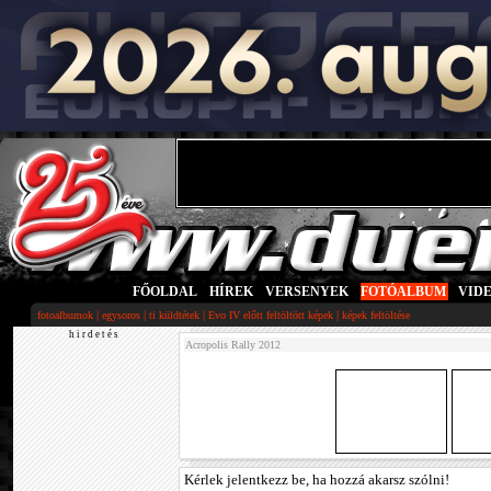
FŐOLDAL
|
HÍREK
|
VERSENYEK
|
FOTÓALBUM
|
VID
|
|
|
|
fotoalbumok
egysoros
ti küldtétek
Evo IV előtt feltöltött képek
képek feltöltése
h i r d e t é s
Acropolis Rally 2012
Kérlek jelentkezz be, ha hozzá akarsz szólni!