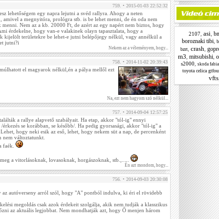
759. • 2015-01-03 22:52:32
lesz lehetőségem egy napra lejutni a svéd rallyra. Ahogy a neten
, amivel a megnyitóra, prológra stb. is be lehet menni, de én oda nem
k menni. Nem az a kb. 20000 Ft, de azért az egy napért nem biztos, hogy
Ami érdekelne, hogy van-e valakinek olayn tapasztalata, hogy a
asi
b
2107
,
,
kijelölt területekre be lehet-e jutni belépőjegy nélkül, vagy annélkül a
boroznaki tibi
,
b
t jutni?i
crash
Nekem az a véleményem, hogy...
gopr
,
,
bzrt
m3
mitsubishi
o
,
,
758. • 2014-11-02 20:39:43
s2000
,
skoda fabia
múlhatott el magyarok nélkül,én a pálya mellől ezt
toyota celica gtfou
vfts
Na, ezt nem hagyom szó nélkül...
757. • 2014-09-04 12:57:25
lálták a rallye alapvető szabályait. Ha etap, akkor "tól-ig" ennyi
 /érkezés se korábban, se később/. Ha pedig gyorsasági, akkor "tól-ig" a
 Lehet, hogy neki esik az eső, lehet, hogy nekem süt a nap, de percenként
n nem változtatunkt.
a faék.
meg a vitorlásoknak, lovasoknak, horgászoknak, stb.,.....
Én azt mondom, hogy...
756. • 2014-09-03 20:30:08
az autóverseny arról szól, hogy "A" pontból indulva, ki éri el rövidebb
ékelési megoldás csak azok érdekeit szolgálja, akik nem tudják a klasszikus
őzni az aktuális legjobbat. Nem mondhatják azt, hogy Ő menjen három