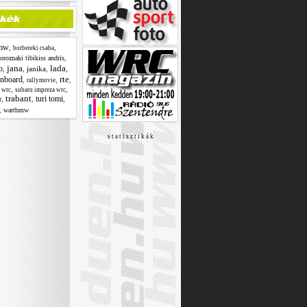
mw
,
,
borbereki csaba
,
oroznaki tibikiss andris
jana
lada
o
,
,
janika
,
,
rte
nboard
,
,
,
rallymovie
,
,
 wrc
subaru impreza wrc
trabant
turi tomi
,
,
,
r
,
wartbmw
s t a t i s z t i k á k