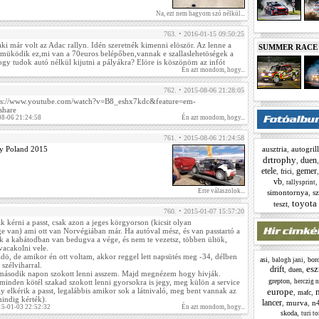
Na, ezt nem hagyom szó nélkül...
763. • 2016-01-15 09:50:25
ki már volt az Adac rallyn. Idén szeretnék kimenni elöször. Az lenne a
SUMMER RACE N
müködik ez,mi van a 70euros belépőben,vannak e szallaslehetöségek a
gy tudok autó nélkül kijutni a pályákra? Elöre is köszönöm az infót
Én azt mondom, hogy...
762. • 2015-08-06 21:28:05
ttps://www.youtube.com/watch?v=B8_eshx7kdc&feature=em-
share
08-06 21:24:58
Én azt mondom, hogy...
761. • 2015-08-06 21:24:58
ly Poland 2015
ausztria
,
autogrill
drtrophy
duen
,
etele
gemer
,
,
frici
vb
,
rallysprint
Erre válaszolok...
simontornya
,
s
toyota 
teszt
,
760. • 2015-01-07 15:57:20
 kérni a passt, csak azon a jeges körgyorson (kicsit olyan
ge van) ami ott van Norvégiában már. Ha autóval mész, és van passtartó a
a kabátodban van bedugva a vége, és nem te vezetsz, többen ültök,
acakolni vele.
ö, de amikor én ott voltam, akkor reggel lett napsütés meg -34, délben
,
,
asi
boro
balogh jani
szélviharral.
es
drift
,
,
duen
a második napon szokott lenni asszem. Majd megnézem hogy hivják.
,
grepton
inden kötél szakad szokott lenni gyorsokra is jegy, meg külön a service
herczig 
y elkérik a passt, legalábbis amikor sok a látnivaló, meg bent vannak az
europe
,
,
mafc
mindig kérték).
lancer
,
murva
,
n
15-01-03 22:52:32
Én azt mondom, hogy...
,
skoda
turi t