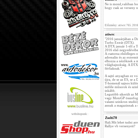
Ne is mond,valóban bor
hogy csak az verseny n
Előzmény: atiwrc 765. 201
atiwrc
"2016 januárjában a Di
Turbo Extrát (DTX).
A DTX január 1-től a Te
2016 első negyedévében
A csatorna elsődleges cé
adrenalin és az extremit
elhozza a nézőknek a m
világbajnokság. A DTX 
férfiaknak."
A sajtó anyagban ez vol
újra, de se az ES, se 
T-homenál sajnos külön
miféle műsorok és szin
inkább.
Legutóbb sikerült az M
vagy MotoGP összefogla
valami szinkron studi
annak a magazinnak a s
webshopunk :
Zsolti70
Hali.Mit lehet tudni ar
Rallye vb versenyeit?