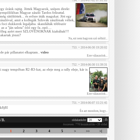
754. • 2014-07-02 07:01:03
gy óránk rajtig. Jöttek Magyarok, szépen direkt
 egyenpólókban Magyar zászló Tardos felirattal.
ég rátöltöttek... és erősre itták magukat. Jött egy
zászlóval, amit a kollegák Szlovák zászlónak véltek,
a foci dukkerek legaljába. skandálták többször
az a "ján szlota" óóó egy fa..opó....
, főleg azért mert SZLOVÉNOKNAK kiabáltak!!!
 akartak jönni?
Na, ezt nem hagyom szó nélkül...
753. • 2014-06-30 19:20:02
e pár pillanatot elkaptam..
video
Erre válaszolok...
752. • 2014-06-30 11:39:31
tni nagy tempóban R2-R3-kat, az eleje meg a rally eleje, kár is
Erre válaszolok...
751. • 2014-06-07 15:21:45
wk8j8I
Én azt mondom, hogy...
VB.
oldalanként
|
összesen: 770 hozzászólás • 39 oldal
1
2
3
4
5
>
>>
>|