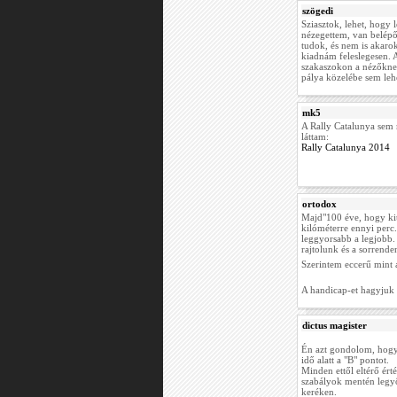
szögedi
Sziasztok, lehet, hogy 
nézegettem, van belépő
tudok, és nem is akaro
kiadnám feleslegesen. 
szakaszokon a nézőknek 
pálya közelébe sem lehe
mk5
A Rally Catalunya sem 
láttam:
Rally Catalunya 2014
ortodox
Majd"100 éve, hogy kita
kilóméterre ennyi perc.
leggyorsabb a legjobb.
rajtolunk és a sorrende
Szerintem eccerű mint 
A handicap-et hagyjuk 
dictus magister
Én azt gondolom, hogy 
idő alatt a "B" pontot.
Minden ettől eltérő ért
szabályok mentén legy
keréken.