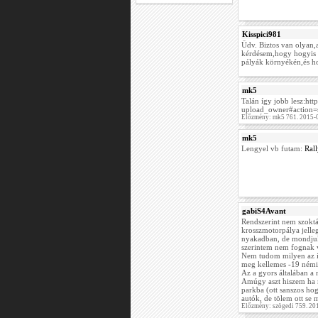
Kisspici981
Üdv. Biztos van olyan,a
kérdésem,hogy hogyis 
pályák környékén,és ho
mk5
Talán így jobb lesz:h
upload_owner#action=
Előzmény: mk5 761. 2015-
mk5
Lengyel vb futam:
Ral
gabiS4Avant
Rendszerint nem szokták
krosszmotorpálya jelle
nyakadban, de mondjuk 
szerintem nem fognak v
Nem tudom milyen az id
meg kellemes -19 némi 
Az a gyors általában 
Amúgy aszt hiszem ha m
parkba (ott sanszos hog
autók, de tölem ott se 
Előzmény: szögedi 759. 20