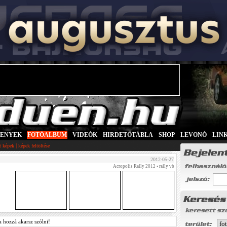
SENYEK
|
FOTÓALBUM
|
VIDEÓK
|
HIRDETŐTÁBLA
|
SHOP
|
LEVONÓ
|
LIN
|
tt képek
képek feltöltése
2012-05-27
Acropolis Rally 2012
• rally vb
a hozzá akarsz szólni!