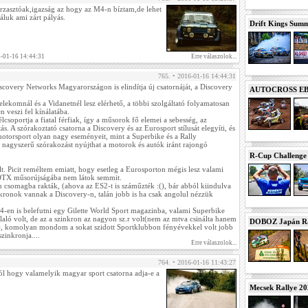
zasztóak,igazság az hogy az M4-n bíztam,de lehet
áluk ami zárt pályás.
Drift Kings Summe
6-01-16 14:44:31
Erre válaszolok...
765. • 2016-01-16 14:44:31
scovery Networks Magyarországon is elindítja új csatornáját, a Discovery
AUTOCROSS EB 2
lekomnál és a Vidanetnél lesz elérhető, a többi szolgáltató folyamatosan
 veszi fel kínálatába.
lcsoportja a fiatal férfiak, így a műsorok fő elemei a sebesség, az
ás. A szórakoztató csatorna a Discovery és az Eurosport stílusát elegyíti, és
otorsport olyan nagy eseményeit, mint a Superbike és a Rally
nagyszerű szórakozást nyújthat a motorok és autók iránt rajongó
R-Cup Challeng
t. Picit reméltem emiatt, hogy esetleg a Eurosporton mégis lesz valami
a DTX műsorújságába nem látok semmit.
 csomagba rakták, (ahova az ES2-t is száműzték :(), bár abból kiindulva
kronok vannak a Discovery-n, talán jobb is ha csak angolul nézzük
4-en is belefutni egy Gilette World Sport magazinba, valami Superbike
ló volt, de az a szinkron az nagyon sz.r volt(nem az mtva csinálta hanem
DOBOZ Japán Ra
ó), komolyan mondom a sokat szidott Sportklubbon fényévekkel volt jobb
zinkronja....
Erre válaszolok...
764. • 2016-01-16 11:43:27
ról hogy valamelyik magyar sport csatorna adja-e a
Mecsek Rallye 2