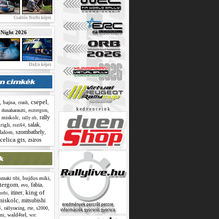
Csatlós Norbi képei
ight 2026
DuEn képei
csepel
,
bajna
,
,
,
crash
k e d v e n c e i n k
,
,
,
dunaharaszti
esztergom
rally
,
miskolc
,
,
rally ob
salak
,
rigli
,
,
,
rozi64
szombathely
zlalom
,
,
celica gts
zsiros
,
,
bujdos miki
,
znaki tibi
ztergom
fabia
,
,
,
evo
king of
itiner
,
,
norbi
miskolc
mitsubishi
,
4
,
,
rte
,
,
rallyracing
s2000
,
wald4tel
,
omi
wrc