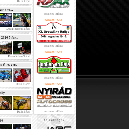
DuEn képei
r Fest...
részletes infóink
2026.08.15-16.
DuEn szombati képei
026 5.for...
részletes infóink
2026.08.13-15.
Kotán Kristóf képei
e KÖRGYOR...
részletes infóink
DuEn összes
2026.08.15-16.
lly
részletes infóink
DuEn képei
026
b a j n o k s á g o k :