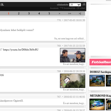
VB.
oldalanként
|
összesen: 770 hozzászólás • 39 oldal
1
2
3
4
5
>
>>
>|
770. • 2017-05-03 18:01:39
elyszínen lehet belépőt venni?
Na, ezt nem hagyom szó nélkül...
769. • 2017-01-25 22:55:59
017
https://youtu.be/D0hbr3b9c8U
Én azt mondom, hogy...
768. • 2016-06-22 20:19:16
DOBOZ Sardegna 
2016
Én azt mondom, hogy...
METABOND Kupa 
767. • 2016-02-13 11:46:05
ásodpercre Ogiertől.
Én azt mondom, hogy...
766. • 2016-01-16 15:20:57