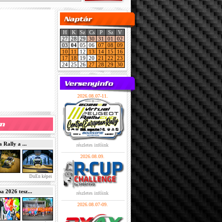
H
K
Sz
Cs
P
Sz
V
27
28
29
30
31
01
02
03
04
05
06
07
08
09
10
11
12
13
14
15
16
17
18
19
20
21
22
23
24
25
26
27
28
29
30
2026.08.07-11.
Rally a ...
részletes infóink
2026.08.09.
DuEn képei
2026 tesz...
részletes infóink
2026.08.07-09.