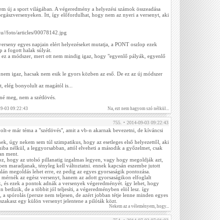
nem új a sport világában. A végeredmény a helyezési számok összeadása
horgászversenyeken. Itt, így előfordulhat, hogy nem az nyeri a versenyt, aki
u//foto/articles/00078142.jpg
 verseny egyes napjain elért helyezéseket mutatja, a PONT oszlop ezek
 a fogott halak súlyát.
ó ez a módszer, mert ott nem mindig igaz, hogy "egyenlő pályák, egyenlő
n nem igaz, hacsak nem esik le gyors közben az eső. De ez az új módszer
, elég bonyolult az magától is...
é meg, nem a szétlövés.
09-03 09:22:43
Na, ezt nem hagyom szó nélkül...
755. • 2014-09-03 09:22:43
t-e már téma a "szétlövés", amit a vb-n akarnak bevezetni, de kíváncsi
ek, úgy nekem sem túl szimpatikus, hogy az esetleges első helyezettől, aki
iba nélkül, a leggyorsabban, attól elveheti a második a győzelmet, csak
an ment.
oz, hogy az utolsó pillanatig izgalmas legyen, vagy hogy megoldják azt,
ben maradjanak, tényleg kell változtatni. ennek kapcsán eszembe jutott
alán megoldás lehet erre, ez pedig az egyes gyorsaságik pontozása.
 mérnék az egész versenyt, hanem az adott gyorsaságikon elfoglalt
, és ezek a pontok adnák a versenyek végeredményét. így lehet, hogy
 betlizik, de a többit jól teljesíti, a végeredményben elöl lesz. így
 a spórolás (persze nem teljesen, de azért jobban tétje lenne minden egyes
zakasz egy külön versenyt jelentene a pilóták közt.
Nekem az a véleményem, hogy...