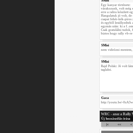
SMisi
Egy kanyar története:
várakozunk, volt még e
erre a ralira készített
Hangulatuk jó volt, de m
csapat fehér-kék-piros 
és egyből lesüllyedtek 
egymás után: ki a f..om 
Csak gratulálni tudok
biztos hogy rally vb-re
SMisi
nem videózni mentem, d
SMisi
Rajd Polski: Jó volt lá
taglalni.
Gaca
http://youtu.be/-0zA3
WRC - azaz a Rally 
Új hozzászólás írása
|<
<<
<