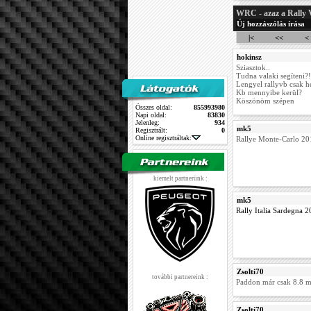
WRC - azaz a Rally 
Új hozzászólás írása
|<
<<
<
hokinsz
Sziasztok..
Tudna valaki segíteni?!
Lengyel rallyvb csak h
Kb mennyibe kerül?
Köszönöm szépen
Összes oldal:
855993980
Napi oldal:
83830
Jelenleg:
934
mk5
Regisztrált:
0
Online regisztráltak:
Rallye Monte-Carlo 2
kiemelt partnerünk :
mk5
Rally Italia Sardegna 
Zsolti70
további partnereink :
Paddon már csak 8.8 m
Zsolti70