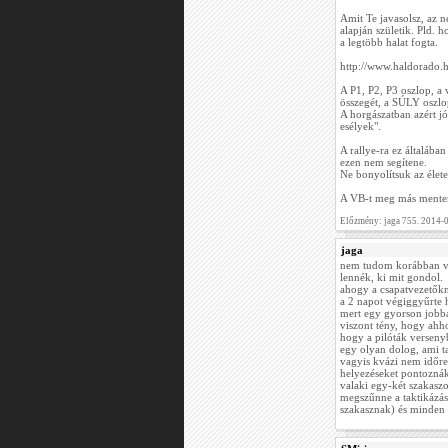
Amit Te javasolsz, az 
alapján születik. Pld. 
a legtöbb halat fogta.
http://www.haldorado.h
A P1, P2, P3 oszlop, a
összegét, a SÚLY oszlop
A horgászatban azért j
esélyek".
A rallye-ra ez általába
ezen nem segítene.
Ne bonyolítsuk az életet
A VB-t meg más menten
Előzmény: jaga 755. 2014-
jaga
nem tudom korábban vol
lennék, ki mit gondol.
ahogy a csapatvezetőkn
a 2 napot végiggyűrte h
mert egy gyorson jobb
viszont tény, hogy ahh
hogy a pilóták verseny
egy olyan dolog, ami t
vagyis kvázi nem időre
helyezéseket pontoznák
valaki egy-két szakaszon
megszűnne a taktikázás,
szakasznak) és minden s