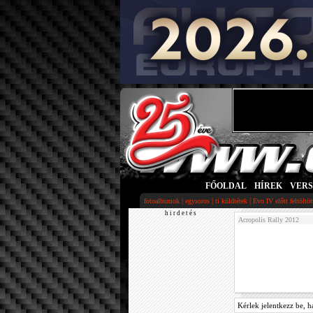
FŐOLDAL
|
HÍREK
|
VER
|
|
|
fotoalbumok
egysoros
ti küldtétek
Evo IV előtt feltöltö
h i r d e t é s
Acropolis Rally 2012
Kérlek jelentkezz be, h