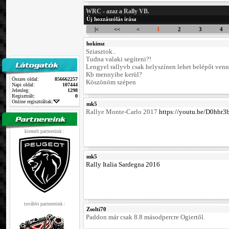
WRC - azaz a Rally VB.
Új hozzászólás írása
|<
<<
<
1
2
3
4
hokinsz
Sziasztok..
Tudna valaki segíteni?!
Lengyel rallyvb csak helyszínen lehet belépőt venn
Kb mennyibe kerül?
Összes oldal:
856662257
Köszönöm szépen
Napi oldal:
107444
Jelenleg:
1298
Regisztrált:
0
Online regisztráltak:
mk5
Rallye Monte-Carlo 2017
https://youtu.be/D0hbr
kiemelt partnerünk :
mk5
Rally Italia Sardegna 2016
további partnereink :
Zsolti70
Paddon már csak 8.8 másodpercre Ogiertől.