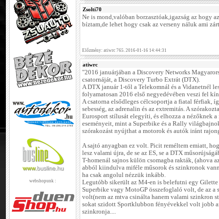
Zsolti70
Ne is mond,valóban borzasztóak,igazság az hogy a
bíztam,de lehet hogy csak az verseny náluk ami zárt
Előzmény: atiwrc 765. 2016-01-16 14:44:31
atiwrc
"2016 januárjában a Discovery Networks Magyarorsz
csatornáját, a Discovery Turbo Extrát (DTX).
A DTX január 1-től a Telekomnál és a Vidanetnél les
folyamatosan 2016 első negyedévében veszi fel kín
A csatorna elsődleges célcsoportja a fiatal férfiak, 
sebesség, az adrenalin és az extremitás. A szórakozt
Eurosport stílusát elegyíti, és elhozza a nézőknek 
eseményeit, mint a Superbike és a Rally világbajn
szórakozást nyújthat a motorok és autók iránt rajon
A sajtó anyagban ez volt. Picit reméltem emiatt, ho
lesz valami újra, de se az ES, se a DTX műsorújság
T-homenál sajnos külön csomagba rakták, (ahova az 
abból kiindulva miféle műsorok és szinkronok vanna
ha csak angolul nézzük inkább.
webshopunk :
Legutóbb sikerült az M4-en is belefutni egy Gilett
Superbike vagy MotoGP összefoglaló volt, de az a s
volt(nem az mtva csinálta hanem valami szinkron 
sokat szidott Sportklubbon fényévekkel volt jobb 
szinkronja....