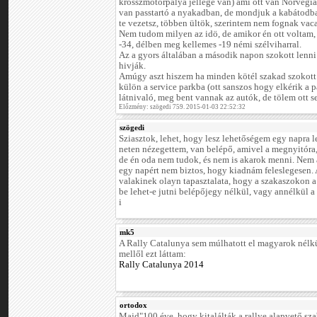
krosszmotorpálya jellege van) ami ott van Norvégiá
van passtartó a nyakadban, de mondjuk a kabátodb
te vezetsz, többen ültök, szerintem nem fognak vaca
Nem tudom milyen az idö, de amikor én ott voltam, 
-34, délben meg kellemes -19 némi szélviharral.
Az a gyors általában a második napon szokott len
hivják.
Amúgy aszt hiszem ha minden kötél szakad szokott 
külön a service parkba (ott sanszos hogy elkérik a p
látnivaló, meg bent vannak az autók, de tölem ott s
Előzmény: szögedi 759. 2015-01-03 22:52:32
szögedi
Sziasztok, lehet, hogy lesz lehetőségem egy napra le
neten nézegettem, van belépő, amivel a megnyitóra, 
de én oda nem tudok, és nem is akarok menni. Nem a
egy napért nem biztos, hogy kiadnám feleslegesen.
valakinek olayn tapasztalata, hogy a szakaszokon a 
be lehet-e jutni belépőjegy nélkül, vagy annélkül a
i
mk5
A Rally Catalunya sem múlhatott el magyarok nélkü
mellől ezt láttam:
Rally Catalunya 2014
ortodox
Majd"100 éve, hogy kitalálták a rallye alapvető szab