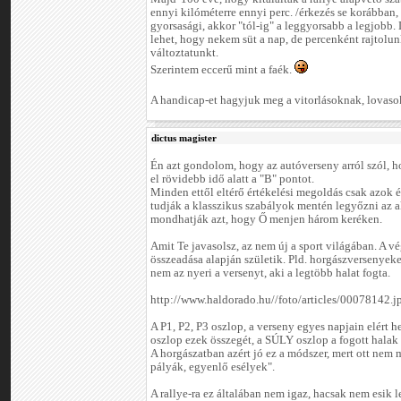
ennyi kilóméterre ennyi perc. /érkezés se korábban,
gyorsasági, akkor "tól-ig" a leggyorsabb a legjobb. 
lehet, hogy nekem süt a nap, de percenként rajtolu
változtatunkt.
Szerintem eccerű mint a faék.
A handicap-et hagyjuk meg a vitorlásoknak, lovasokn
dictus magister
Én azt gondolom, hogy az autóverseny arról szól, h
el rövidebb idő alatt a "B" pontot.
Minden ettől eltérő értékelési megoldás csak azok é
tudják a klasszikus szabályok mentén legyőzni az a
mondhatják azt, hogy Ő menjen három keréken.
Amit Te javasolsz, az nem új a sport világában. A 
összeadása alapján születik. Pld. horgászversenyeken
nem az nyeri a versenyt, aki a legtöbb halat fogta.
http://www.haldorado.hu//foto/articles/00078142.j
A P1, P2, P3 oszlop, a verseny egyes napjain elért 
oszlop ezek összegét, a SÚLY oszlop a fogott halak 
A horgászatban azért jó ez a módszer, mert ott nem
pályák, egyenlő esélyek".
A rallye-ra ez általában nem igaz, hacsak nem esik l