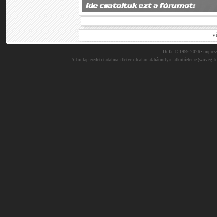
v
DuEn © 1999-2026 •
impres
A honlap eredeti tartalma, illetve oldalainak bármilyen alkotóeleme (szöveg, ké