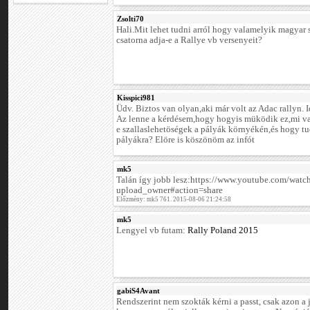
Zsolti70
Hali.Mit lehet tudni arról hogy valamelyik magyar 
csatorna adja-e a Rallye vb versenyeit?
Kisspici981
Üdv. Biztos van olyan,aki már volt az Adac rallyn. 
Az lenne a kérdésem,hogy hogyis müködik ez,mi v
e szallaslehetöségek a pályák környékén,és hogy tu
pályákra? Elöre is köszönöm az infót
mk5
Talán így jobb lesz:https://www.youtube.com/wa
upload_owner#action=share
Előzmény: mk5 761. 2015-08-06 21:24:58
mk5
Lengyel vb futam:
Rally Poland 2015
gabiS4Avant
Rendszerint nem szokták kérni a passt, csak azon a 