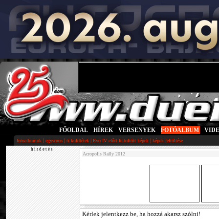
FŐOLDAL
|
HÍREK
|
VERSENYEK
|
FOTÓALBUM
|
VID
|
|
|
|
fotoalbumok
egysoros
ti küldtétek
Evo IV előtt feltöltött képek
képek feltöltése
h i r d e t é s
Acropolis Rally 2012
Kérlek jelentkezz be, ha hozzá akarsz szólni!