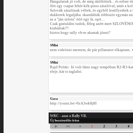
Hangulatuk jó volt, de még rátöltöttek... és erősre i
Jött egy csapat fehér-kék-piros zászlóval, amit a ko
Szlovák zászlónak véltek, és egyből lesüllyedtek a 
dukkerek legaljába. skandálták többször egymás utá
az a "ján szlota" óóó egy fa..opó....
Csak gratulálni tudok, főleg azért mert SZLOVÉ
kiabáltak!!!
biztos hogy rally vb-re akartak jönni?
SMisi
nem videózni mentem, de pár pillanatot elkaptam..
SMisi
Rajd Polski: Jó volt látni nagy tempóban R2-R3-kat,
eleje, kár is taglalni.
Gaca
http://youtu.be/-0zA3wk8j8I
WRC - azaz a Rally VB.
Új hozzászólás írása
|<
<<
<
1
2
3
4