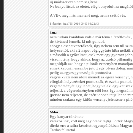
új módszer ezen nem segítene.
Ne bonyolítsuk az életet, elég bonyolult az magától i
A VB-t meg más mentené meg, nem a szétlövés.
Előzmény: jaga 755. 2014-09-03 09:22:43
jaga
nem tudom korábban volt-e már téma a "szétlövés", 
de kíváncsi lennék, ki mit gondol.
ahogy a csapatvezetőknek, úgy nekem sem túl szimp
helyezettől, aki a 2 napot végiggyűrte hiba nélkül, 
a második a győzelmet, csak mert egy gyorson jobb
viszont tény, hogy ahhoz, hogy az utolsó pillanati
megoldják azt, hogy a pilóták versenyben maradjana
ennek kapcsán eszembe jutott egy olyan dolog, ami 
pedig az egyes gyorsaságik pontozása.
vagyis kvázi nem időre mérnék az egész versenyt, 
elfoglalt helyezéseket pontoznák, és ezek a pontok
végeredményét. így lehet, hogy valaki egy-két szaka
teljesíti, a végeredményben elöl lesz. így megszűnne
(persze nem teljesen, de azért jobban tétje lenne m
minden szakasz egy külön versenyt jelentene a piló
SMisi
Egy kanyar története:
várakozunk, volt még egy óránk rajtig. Jöttek Mag
direkt erre a ralira készített egyenpólókban Magyar
Tardos felirattal.