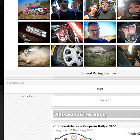
Eurosol Racing Team teszt
Albumcímkék
teszt
h i r d e t é s
Share
|
28. Székesfehérvár-Veszprém Rallye 2022
Országos Rally1 Bajnokság 2022
Rendező