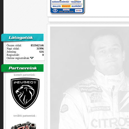
Összes oldal:
855942146
Napi oldal:
31996
Jelenleg:
616
Regisztrált:
0
Online regisztráltak:
kiemelt partnerünk :
további partnereink :