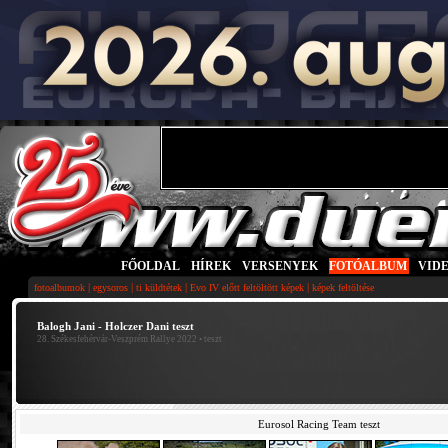
FŐOLDAL
|
HÍREK
|
VERSENYEK
|
FOTÓALBUM
|
VID
|
|
|
|
fotoalbumok
egysoros
ti küldtétek
Evo IV előtt feltöltött képek
képek feltöltése
Balogh Jani - Holczer Dani teszt
28. Székesfehérvár-Veszprém Rallye 2022
• teszt
Eurosol Racing Team teszt