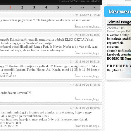
összesen: 542 hozzászólás • 28 oldal
1
2
3
4
5
>
>>
>|
1. • 2011-03-17 11:13:44
y mikor lesz pályazárás???Ha kisegítene valaki ezzel az infóval azt
Én azt mondom, hogy...
2026.08.07-10.
Central Europen Rall
hivatalos honlap
2. • 2011-03-20 15:46:02
bajnokság szabá
kergetős Kálmáncziék osztják zsigulival a vérbeli ELSŐ OSZTÁLYnak
regisztráció
 frontos nagyjaink "tesztelő" csoportját.
éterrel büszkélkedhető Ranga Peti, és Hevesi Norbi is ott van elöl, igaz
program
nikai hátránya, de ez látszik is az eredménynél.
elrajtolt játékosok
Én azt mondom, hogy...
facebook esemén
BODISONE Nutr
3. • 2011-03-20 16:51:24
E R E D M É N 
hogy "Kálmáncziék osztják zsigulival...?" Három gyorsasági után, 13:24 az
ég a tesztelők között. Turán, Hideg, Asi, Kazár, mind 11:35 és 11:50 között
Rallylive.hu
m éles...)
03-20 15:46:02
Én azt mondom, hogy...
4. • 2011-03-20 17:56:46
 erdményeit követni???
Én azt mondom, hogy...
5. • 2011-03-20 18:00:09
oltam mint mindig:) a frontos szó a kulcs, arra értettem, hogy a nagy
k, akik nagyon jó technikákban ülnek.
 van írást meg hagyjuk, mert sokan 5 év után is tesztet mondanak
re leveri Őket....
-03-20 16:51:24
Én azt mondom, hogy...