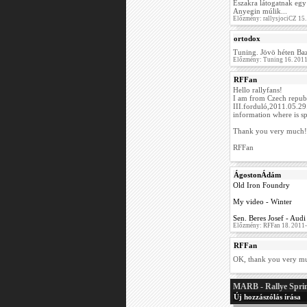
Északra látogatnak egy
Anyegin múlik...
Előzmény: rallysjociCZ 15
ortodox
Tuning. Jövö héten Baz
Előzmény: Tuning 16. 201
RFFan
Hello rallyfans!
I am from Czech republ
III.forduló,2011.05.29.
information where is sp
Thank you very much!
RFFan
ÁgostonÁdám
Old Iron Foundry
My video - Winter
Sen. Beres Josef - Aud
Előzmény: RFFan 18. 2011
RFFan
OK, thank you very m
MARB - Rallye Spri
Új hozzászólás írása