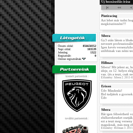
Új hozzászólás írása
|<
<<
<
Pintiracing
Azt lehet már tudni hog
megköszönném!!!
Sibera
Gy3 után látom a liba
nevezett professzionális
Összes oldal:
856658352
Igen kevés versenykilom
Napi oldal:
103539
utóbbinak van némi tech
Jelenleg:
1322
Regisztrált:
0
Online regisztráltak:
Hillman
Sibera! Mit jelent az, 
ideje, ez 12. helyre el
van. (és a teszt, csak ne
kiemelt partnerünk :
Előzmény: Sibera 2. 2011-
Erixon
Üdv Mindenki!
Hol tudjátok a gyorsok
Üdv
Sibera
Hát igen félreérthető v
elsőkerekeseket osztjá
további partnereink :
ezt a teszt meg verseny
maguknak, más meg első
Előzmény: Hillman 3. 2011