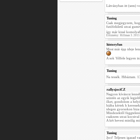
Látványban itt (sem) v
Tuning
Csak megjegyzem, hogy
futófelületű utcai gum
így már kissé komolya
Előzmény: Hillman 3. 2011
historyfun
Most már épp ideje len
A sok 'főlfele legyen in
Tuning
Na tessék. Hibáztam. 1
rallysjociCZ
Nagyon kíváncsi lenné
szintén az egyik legjo
őket, gondolom a helyi
hiába kértek h keressek 
idegen gyorsokon biza e
Mindezektől függtelenü
csaknem utcai kocsival
A két hevesi miníííg m
Tuning
Joci! Teljesen igazad 