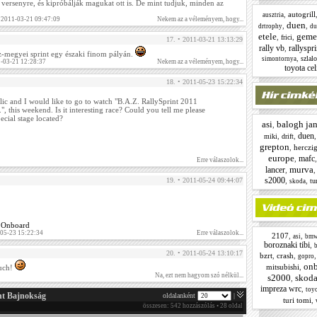
 versenyre, és kipróbálják magukat ott is. De mint tudjuk, minden az
,
autogrill
ausztria
. 2011-03-21 09:47:09
Nekem az a véleményem, hogy...
duen
,
,
drtrophy
du
etele
geme
,
,
frici
17. • 2011-03-21 13:13:29
rally vb
rallyspri
,
-megyei sprint egy északi finom pályán.
,
szlal
simontornya
1-03-21 12:28:37
Nekem az a véleményem, hogy...
toyota cel
18. • 2011-05-23 15:22:34
ic and I would like to go to watch "B.A.Z. RallySprint 2011
", this weekend. Is it interesting race? Could you tell me please
ecial stage located?
asi
balogh jan
,
duen
,
,
miki
drift
grepton
,
herczi
europe
mafc
,
Erre válaszolok...
murva
lancer
,
s2000
19. • 2011-05-24 09:44:07
,
,
tu
skoda
i Onboard
-05-23 15:22:34
Erre válaszolok...
2107
,
,
asi
bm
boroznaki tibi
,
b
20. • 2011-05-24 13:10:17
bzrt
,
crash
,
gopro
onb
mitsubishi
,
uch!
Na, ezt nem hagyom szó nélkül...
s2000
skoda
,
impreza wrc
,
toyo
nt Bajnokság
oldalanként
|
turi tomi
,
összesen: 542 hozzászólás • 28 oldal