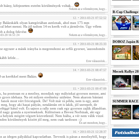
olt hiány, kifejezetten extrém körülmények voltak...
Nekem az a véleményem, hogy...
R-Cup Challeng
12. • 2011-03-21 07:52:52
 Balázskáék olyan kategóriában autóznak, ahol max 175 mm
ival lehet menni. Ha jól tudom 14-es kerék volt a járművön. Úgy vélem
bb a dolog fekvése.
-03-20 16:51:24
Nekem az a véleményem, hogy...
DOBOZ Japán Ra
13. • 2011-03-21 08:25:33
ne egyszer a másik irányba is megrendezni az orfűi gyorsot, 'aszondomén
kább lefele....
Erre válaszolok...
14. • 2011-03-21 08:47:57
Mecsek Rallye 2
3-as kerékkel ment Balázs.
Erre válaszolok...
15. • 2011-03-21 09:47:09
k, ha pontosan ez a mezőny, mondjuk egy mályinkai gyorson menne, ami
bb gyors idehaza. Na ott milyen eredmény születne. Nem akarom bántani
 fanok most vért fröcsögnek. De! Volt már rá példa, nem is egy, amit
SUMMER RACE N
meg, hogy aki hazai pályán, netalántán ott is lakik, jól szerepelt, de
léggé hátul volt. És sajnos a rally nem csak egy gyorson zajlik állandóan.
l nagy gratula a nyerteseknek. Különösen a Hevesi Norbinak, aki egy
 a helyiek mögött végzett közvetlenül. Nem hiába, a vér nem válik vízzé.
inden körülmények között jól meg, nem csak tardoson :-)
Én azt mondom, hogy...
16. • 2011-03-21 12:28:37
van az idegen pályákkal kapcsolatban. Tervezik is páran a mezőnyből, hogy