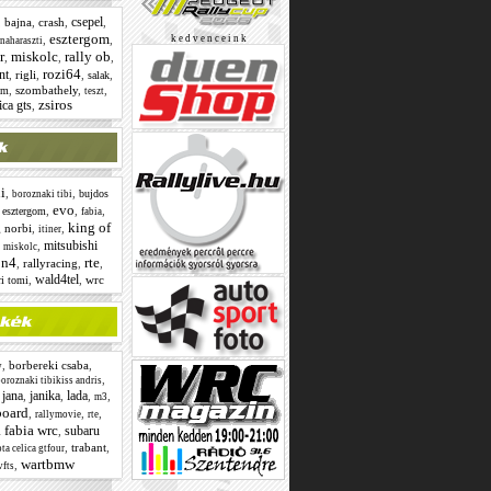
csepel
,
bajna
,
crash
,
,
esztergom
,
,
k e d v e n c e i n k
naharaszti
r
miskolc
rally ob
,
,
,
rozi64
nt
,
rigli
,
,
,
salak
,
szombathely
,
,
om
teszt
zsiros
ica gts
,
i
,
,
bujdos
boroznaki tibi
evo
,
,
,
,
esztergom
fabia
king of
g norbi
,
,
itiner
mitsubishi
,
,
miskolc
n4
rte
,
,
rallyracing
,
,
wald4tel
,
,
wrc
ri tomi
,
borbereki csaba
,
w
,
oroznaki tibikiss andris
jana
janika
lada
,
,
,
,
,
m3
oard
,
,
,
rallymovie
rte
 fabia wrc
subaru
,
,
trabant
,
ta celica gtfour
wartbmw
,
vfts