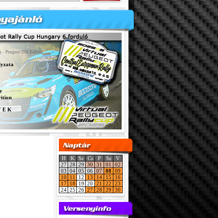
y - Peugeot 208 Rally4
lyzata
y
ition
Y E K
H
K
Sz
Cs
P
Sz
V
27
28
29
30
31
01
02
03
04
05
06
07
08
09
10
11
12
13
14
15
16
17
18
19
20
21
22
23
24
25
26
27
28
29
30