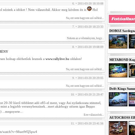
6. • 2011-03-20 18:10:08
ol nézitek a idöket ! Nem válaszoltál. Akkor meg kérdem én is
Hol
Na, ezt nem hagyom szó nélkül...
7. • 2011-03-20 18:23:33
DOBOZ Sardegna 
Nekem az a véleményem, hogy...
8. • 2011-03-20 19:08:09
MÉNY
sen holnap elérhetőek lesznek a
www.rallylive.hu
oldalon!
METABOND Kupa 
Na, ezt nem hagyom szó nélkül...
9. • 2011-03-20 20:29:05
Na, ezt nem hagyom szó nélkül...
Drift Kings Summe
10. • 2011-03-20 21:29:47
int 20-30 lóerő többletet adó e85-el ment, vagy Asi nyilatkozata stimmel,
, mint a legjobb versenybenzinek...mert akárhogy nézem igaz Beppo
) ...megnyerte...
Erre válaszolok...
AUTOCROSS EB 2
11. • 2011-03-20 23:41:56
com/watch?v=S6uetWQ5pw4