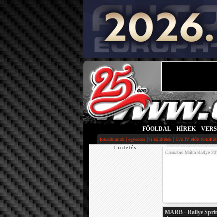
FŐOLDAL
|
HÍREK
|
VER
|
|
|
fotoalbumok
egysoros
ti küldtétek
Evo IV előtt feltöltö
h i r d e t é s
Cannabis Mátra Rallye 20
MARB - Rallye Spri