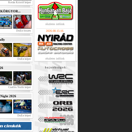
Kotán Kristóf képei
e KÖRGYOR...
részletes infóink
DuEn összes
2026.08.15-16.
lly
részletes infóink
DuEn képei
026
b a j n o k s á g o k :
Csatlós Norbi képei
ight 2026
DuEn képei