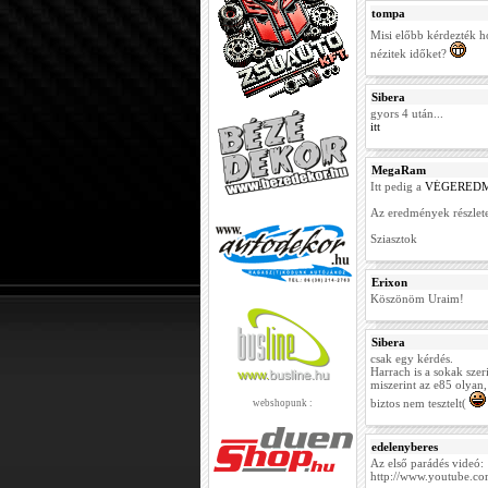
tompa
Misi előbb kérdezték h
nézitek időket?
Sibera
gyors 4 után...
itt
MegaRam
Itt pedig a
VÉGERED
Az eredmények részlete
Sziasztok
Erixon
Köszönöm Uraim!
Sibera
csak egy kérdés.
Harrach is a sokak szer
miszerint az e85 olyan
biztos nem tesztelt(
webshopunk :
edelenyberes
Az első parádés videó:
http://www.youtube.