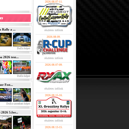
2026.08.07-11.
Rally a ...
részletes infóink
2026.08.09.
DuEn képei
2026 tesz...
részletes infóink
2026.08.07-09.
DuEn képei
r Fest...
részletes infóink
2026.08.15-16.
DuEn szombati képei
026 5.for...
részletes infóink
2026.08.13-15.