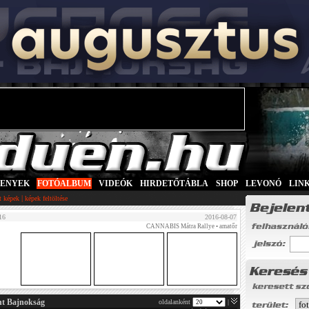
SENYEK
|
FOTÓALBUM
|
VIDEÓK
|
HIRDETŐTÁBLA
|
SHOP
|
LEVONÓ
|
LIN
|
tt képek
képek feltöltése
16
2016-08-07
CANNABIS Mátra Rallye
• amatőr
nt Bajnokság
oldalanként
|