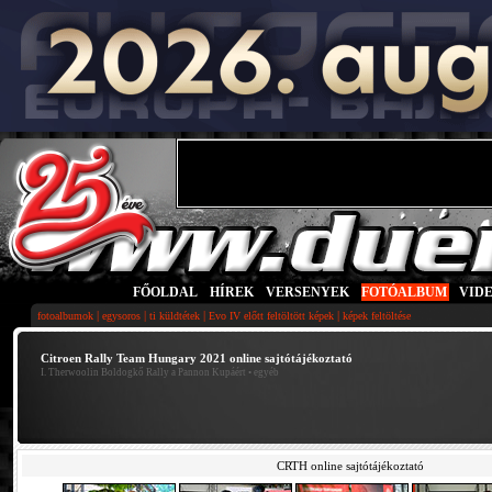
FŐOLDAL
|
HÍREK
|
VERSENYEK
|
FOTÓALBUM
|
VID
|
|
|
|
fotoalbumok
egysoros
ti küldtétek
Evo IV előtt feltöltött képek
képek feltöltése
Citroen Rally Team Hungary 2021 online sajtótájékoztató
I. Therwoolin Boldogkő Rally a Pannon Kupáért
• egyéb
CRTH online sajtótájékoztató