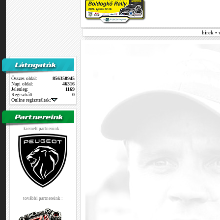
hírek •
Összes oldal:
856350945
Napi oldal:
46316
Jelenleg:
1169
Regisztrált:
0
Online regisztráltak:
kiemelt partnerünk :
további partnereink :