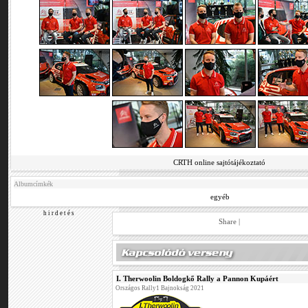
CRTH online sajtótájékoztató
Albumcímkék
egyéb
h i r d e t é s
Share
|
I. Therwoolin Boldogkő Rally a Pannon Kupáért
Országos Rally1 Bajnokság 2021