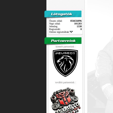
Összes oldal:
856656096
Napi oldal:
101283
Jelenleg:
1338
Regisztrált:
0
Online regisztráltak:
kiemelt partnerünk :
további partnereink :