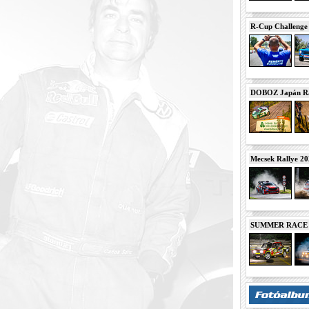
R-Cup Challeng
DOBOZ Japán Ra
Mecsek Rallye 2
SUMMER RACE N