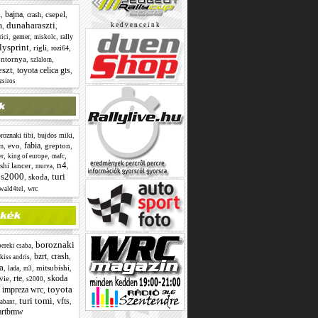
bajna
,
,
,
csepel
,
l
crash
dunaharaszti
n
,
,
k e d v e n c e i n k
,
,
,
gemer
rally
rici
miskolc
lysprint
,
rigli
,
,
rozi64
ntornya
,
,
szlalom
eszt
toyota celica gts
,
,
zsiros
,
,
roznaki tibi
bujdos miki
fabia
,
evo
,
,
grepton
,
om
,
,
,
er
king of europe
mafc
n4
shi lancer
,
,
,
murva
s2000
turi
,
,
skoda
,
,
wrc
wald4tel
boroznaki
,
ereki csaba
bzrt
crash
,
,
,
kiss andris
a
,
,
,
mitsubishi
,
lada
m3
rte
skoda
vie
,
,
,
s2000
toyota
 impreza wrc
,
turi tomi
vfts
,
,
,
rabant
artbmw