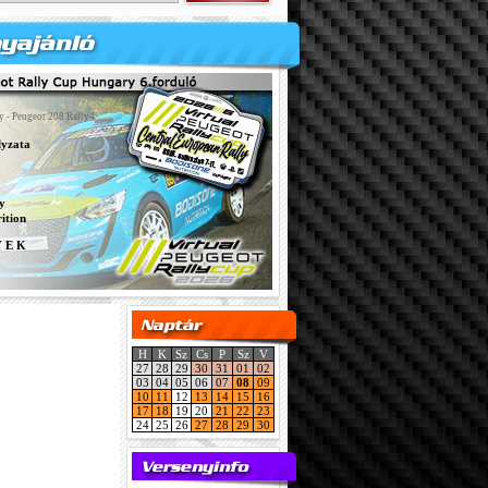
y - Peugeot 208 Rally4
lyzata
y
ition
Y E K
H
K
Sz
Cs
P
Sz
V
27
28
29
30
31
01
02
03
04
05
06
07
08
09
10
11
12
13
14
15
16
17
18
19
20
21
22
23
24
25
26
27
28
29
30