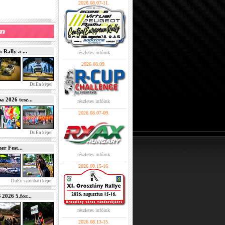
2026.08.07-11.
Rally a ...
részletes infóink
2026.08.09.
DuEn képei
2026 tesz...
részletes infóink
2026.08.07-09.
DuEn képei
r Fest...
részletes infóink
2026.08.15-16.
DuEn szombati képei
026 5.for...
részletes infóink
2026.08.13-15.