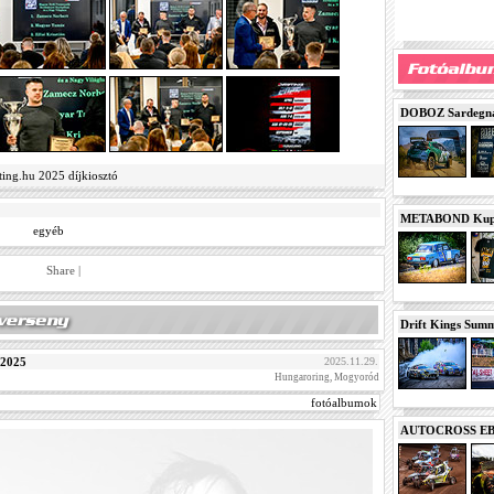
DOBOZ Sardegna 
ting.hu 2025 díjkiosztó
METABOND Kupa 
egyéb
Share
|
Drift Kings Summe
 2025
2025.11.29.
Hungaroring, Mogyoród
fotóalbumok
AUTOCROSS EB 2