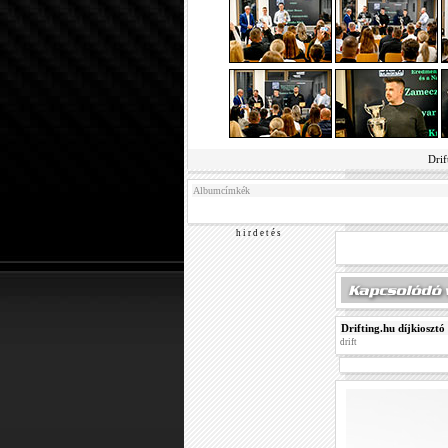
Drif
Albumcímkék
h i r d e t é s
Drifting.hu díjkiosztó
drift