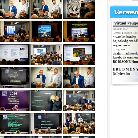
2026.08.07-10.
Central Europen Rall
hivatalos honlap
bajnokság szabá
regisztráció
program
elrajtolt játékosok
facebook esemén
BODISONE Nutr
E R E D M É N 
Rallylive.hu