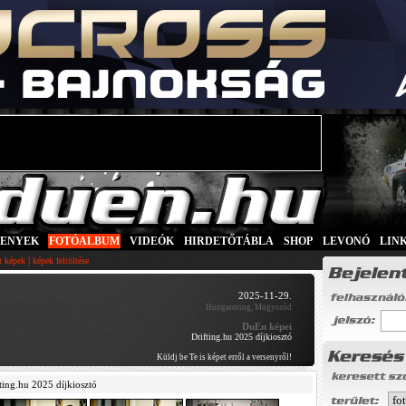
SENYEK
|
FOTÓALBUM
|
VIDEÓK
|
HIRDETŐTÁBLA
|
SHOP
|
LEVONÓ
|
LIN
|
tt képek
képek feltöltése
2025-11-29.
Hungaroring, Mogyoród
DuEn képei
Drifting.hu 2025 díjkiosztó
Küldj be Te is képet erről a versenyről!
ting.hu 2025 díjkiosztó