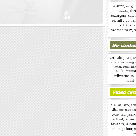
ausztria
,
autogril
due
,
drtrophy
esztergom
,
,
etele
f
rally vb
ral
,
,
ob
salak
,
simo
szombathely
t
,
balogh jani
asi
,
,
bo
,
,
drift
duen
eszterg
,
herczig norbi
itin
miskolc
,
mitsubi
rallyracing
,
rte
tomi
,
,
,
,
2107
asi
bmw
borb
tibi
,
boroznaki tibi
janik
,
,
gopro
jana
,
rallymo
onboard
fabia wrc
subaru
,
celica gtfour
,
t
w