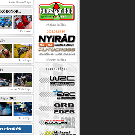
Kotán Kristóf képei
e KÖRGYOR...
részletes infóink
DuEn összes
2026.08.15-16.
lly
részletes infóink
DuEn képei
026
b a j n o k s á g o k :
Csatlós Norbi képei
ight 2026
DuEn képei