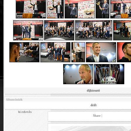
díjkiosztó
Albumcímkék
drift
h i r d e t é s
Share
|