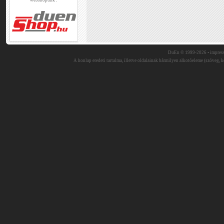
webshopunk :
DuEn © 1999-2026 •
impres
A honlap eredeti tartalma, illetve oldalainak bármilyen alkotóeleme (szöveg, ké