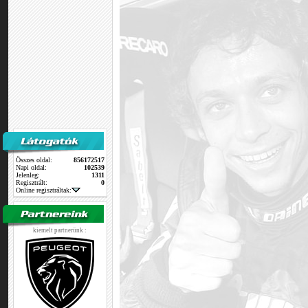
Összes oldal:
856172517
Napi oldal:
102539
Jelenleg:
1311
Regisztrált:
0
Online regisztráltak:
kiemelt partnerünk :