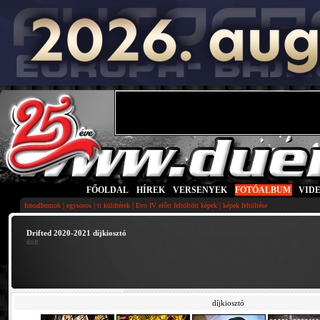
FŐOLDAL
|
HÍREK
|
VERSENYEK
|
FOTÓALBUM
|
VID
|
|
|
|
fotoalbumok
egysoros
ti küldtétek
Evo IV előtt feltöltött képek
képek feltöltése
Drifted 2020-2021 díjkiosztó
drift
díjkiosztó