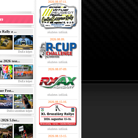
2026.08.07-11.
Rally a ...
részletes infóink
2026.08.09.
DuEn képei
2026 tesz...
részletes infóink
2026.08.07-09.
DuEn képei
r Fest...
részletes infóink
2026.08.15-16.
DuEn szombati képei
026 5.for...
részletes infóink
2026.08.13-15.