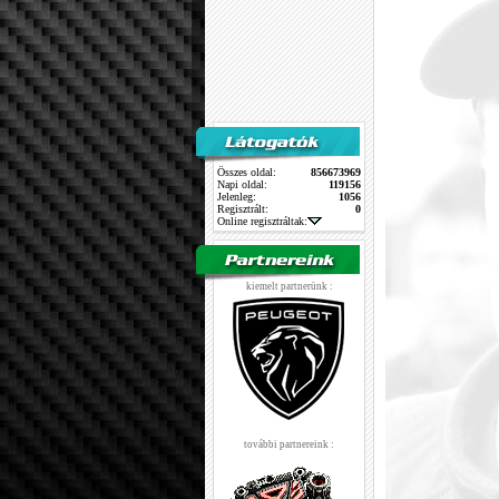
Összes oldal:
856673969
Napi oldal:
119156
Jelenleg:
1056
Regisztrált:
0
Online regisztráltak:
kiemelt partnerünk :
további partnereink :