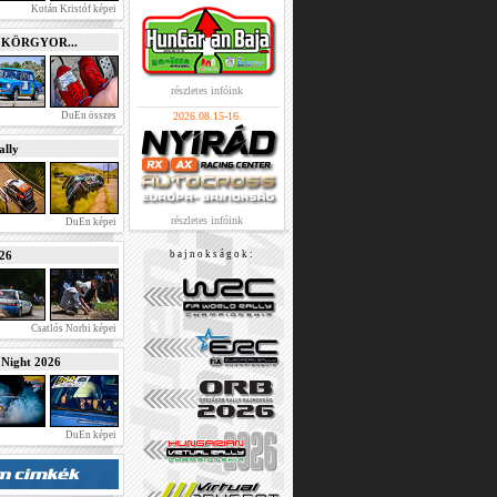
Kotán Kristóf képei
e KÖRGYOR...
részletes infóink
DuEn összes
2026.08.15-16.
lly
részletes infóink
DuEn képei
026
b a j n o k s á g o k :
Csatlós Norbi képei
ight 2026
DuEn képei