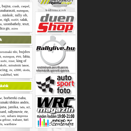
bajna
,
,
crash
,
csepel
,
unaharaszti
,
,
k e d v e n c e i n k
esztergom
rally ob
miskolc
r
,
,
,
rigli
salak
,
,
,
,
nt
rozi64
szombathely
teszt
,
,
,
om
lica gts
,
zsiros
bujdos
oroznaki tibi
,
n
evo
fabia
,
,
,
,
esztergom
king of
,
,
 norbi
itiner
skolc
,
,
mitsubishi lancer
acing
,
,
,
,
s2000
rte
skoda
wrc
,
wald4tel
,
w
borbereki csaba
,
,
oznaki tibikiss andris
,
jana
janika
,
,
,
,
lada
m3
oard
rallymovie
rte
,
,
,
,
subaru impreza
a wrc
turi
ca gtfour
,
trabant
,
ts
,
wartbmw