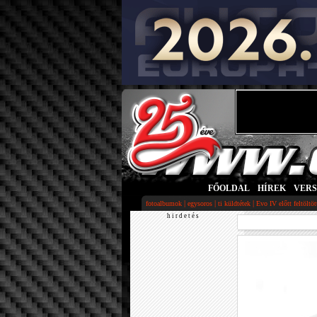
FŐOLDAL
|
HÍREK
|
VER
|
|
|
fotoalbumok
egysoros
ti küldtétek
Evo IV előtt feltöltö
h i r d e t é s