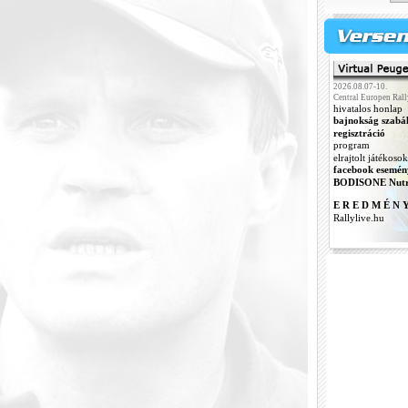
2026.08.07-10.
Central Europen Rall
hivatalos honlap
bajnokság szabá
regisztráció
program
elrajtolt játékosok
facebook esemén
BODISONE Nutr
E R E D M É N 
Rallylive.hu