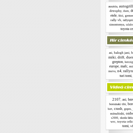
autogrill
,
ausztria
d
drtrophy
,
,
duen
etele
,
,
geme
frici
rally vb
,
rallyspri
,
simontornya
szlal
toyota ce
,
balogh jani
,
b
asi
miki
drift
due
,
,
grepton
,
herczig
europe
mafc
,
,
mi
n4
rallyr
,
,
murva
turi tomi
2107
asi
bm
,
,
bor
,
boroznaki tibi
crash
,
,
,
gopro
bzrt
onb
mitsubishi
,
,
skoda fabi
s2000
wrc
,
toyota celi
tomi
,
vf