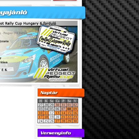
y - Peugeot 208 Rally4
lyzata
y
ition
Y E K
H
K
Sz
Cs
P
Sz
V
27
28
29
30
31
01
02
03
04
05
06
07
08
09
10
11
12
13
14
15
16
17
18
19
20
21
22
23
24
25
26
27
28
29
30