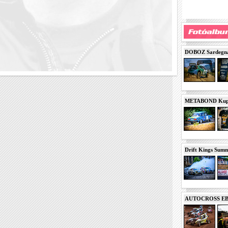
DOBOZ Sardegna 
METABOND Kupa 
Drift Kings Summe
AUTOCROSS EB 2