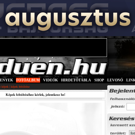
SENYEK
|
FOTÓALBUM
|
VIDEÓK
|
HIRDETŐTÁBLA
|
SHOP
|
LEVONÓ
|
LIN
|
tt képek
képek feltöltése
Képek feltöltéséhez kérlek, jelentkezz be!