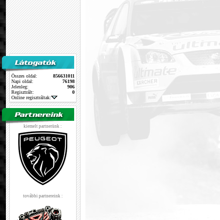
Összes oldal:
856631011
Napi oldal:
76198
Jelenleg:
906
Regisztrált:
0
Online regisztráltak:
kiemelt partnerünk :
további partnereink :