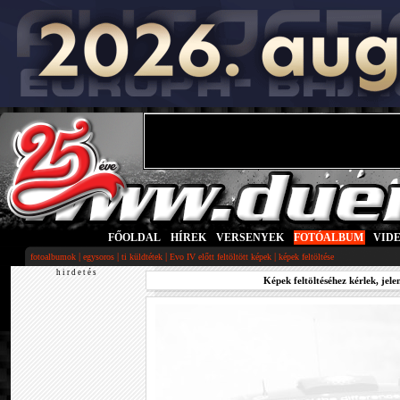
FŐOLDAL
|
HÍREK
|
VERSENYEK
|
FOTÓALBUM
|
VID
|
|
|
|
fotoalbumok
egysoros
ti küldtétek
Evo IV előtt feltöltött képek
képek feltöltése
h i r d e t é s
Képek feltöltéséhez kérlek, jele