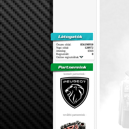
Összes oldal:
856198950
Napi oldal:
128972
Jelenleg:
1313
Regisztrált:
0
Online regisztráltak:
kiemelt partnerünk :
további partnereink :