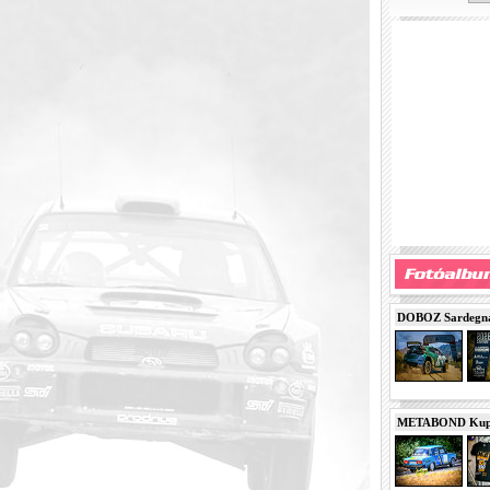
DOBOZ Sardegna 
METABOND Kupa 