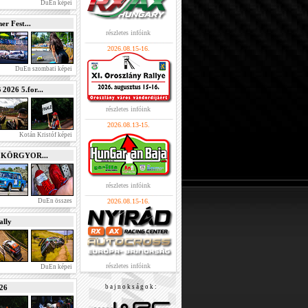
DuEn képei
r Fest...
részletes infóink
2026.08.15-16.
DuEn szombati képei
026 5.for...
részletes infóink
2026.08.13-15.
Kotán Kristóf képei
e KÖRGYOR...
részletes infóink
DuEn összes
2026.08.15-16.
lly
részletes infóink
DuEn képei
026
b a j n o k s á g o k :