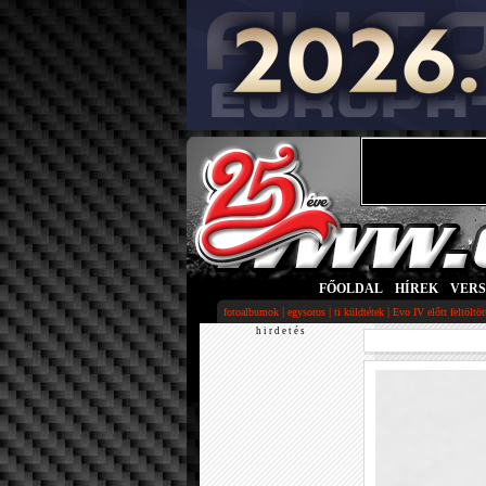
FŐOLDAL
|
HÍREK
|
VER
|
|
|
fotoalbumok
egysoros
ti küldtétek
Evo IV előtt feltöltö
h i r d e t é s