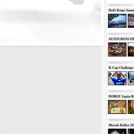
Drift Kings Summe
AUTOCROSS EB 2
R-Cup Challeng
DOBOZ Japán Ra
Mecsek Rallye 2