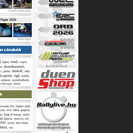
Csatlós Norbi képei
ight 2026
DuEn képei
l
crash
,
,
,
,
bajna
csepel
dunaharaszti
,
,
k e d v e n c e i n k
en
miskolc
,
,
,
rally
ci
gemer
lysprint
rigli
,
,
,
rozi64
,
,
szombathely
,
szlalom
,
zsiros
 celica gts
,
,
bujdos miki
roznaki tibi
gom
,
evo
,
,
,
fabia
grepton
,
,
mafc
,
er
king of europe
shi lancer
,
murva
,
n4
,
2000
,
,
turi tomi
,
skoda
4tel
,
wrc