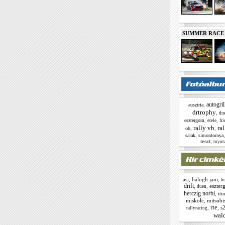
SUMMER RACE N
autogril
,
ausztria
drtrophy
,
du
,
,
esztergom
etele
fri
rally vb
ral
,
,
ob
,
salak
simontornya
teszt
,
toyota
asi
,
balogh jani
,
bo
drift
,
,
eszter
duen
herczig norbi
,
itin
miskolc
,
mitsubi
rte
,
,
s
rallyracing
wald