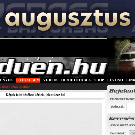
SENYEK
|
FOTÓALBUM
|
VIDEÓK
|
HIRDETŐTÁBLA
|
SHOP
|
LEVONÓ
|
LIN
|
tt képek
képek feltöltése
Képek feltöltéséhez kérlek, jelentkezz be!