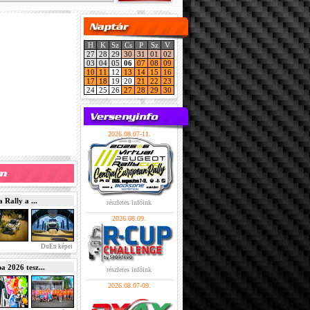
H
K
Sz
Cs
P
Sz
V
27
28
29
30
31
01
02
03
04
05
06
07
08
09
10
11
12
13
14
15
16
17
18
19
20
21
22
23
24
25
26
27
28
29
30
2026.08.07-11.
Rally a ...
részletes infóink
2026.08.09.
DuEn képei
2026 tesz...
részletes infóink
2026.08.07-09.