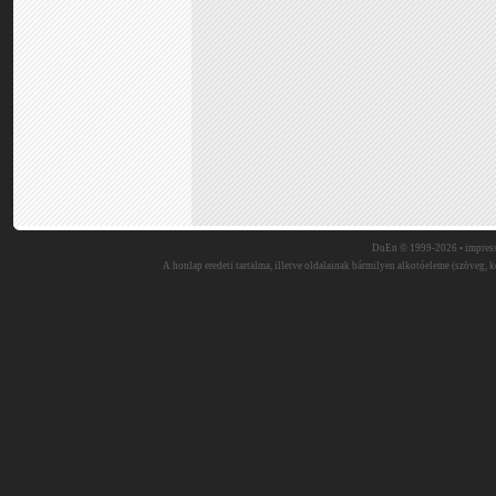
DuEn © 1999-2026 •
impres
A honlap eredeti tartalma, illetve oldalainak bármilyen alkotóeleme (szöveg, ké