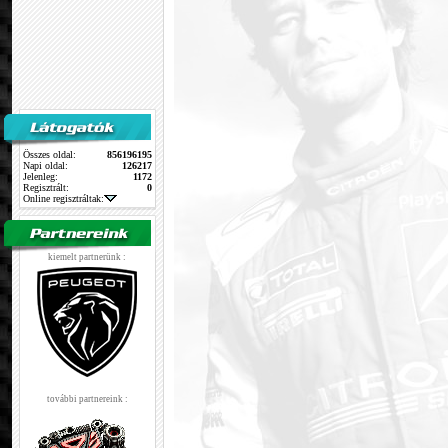
Összes oldal:
856196195
Napi oldal:
126217
Jelenleg:
1172
Regisztrált:
0
Online regisztráltak:
kiemelt partnerünk :
további partnereink :