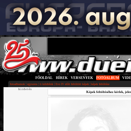
FŐOLDAL
|
HÍREK
|
VERSENYEK
|
FOTÓALBUM
|
VID
|
|
|
|
fotoalbumok
egysoros
ti küldtétek
Evo IV előtt feltöltött képek
képek feltöltése
h i r d e t é s
Képek feltöltéséhez kérlek, jele