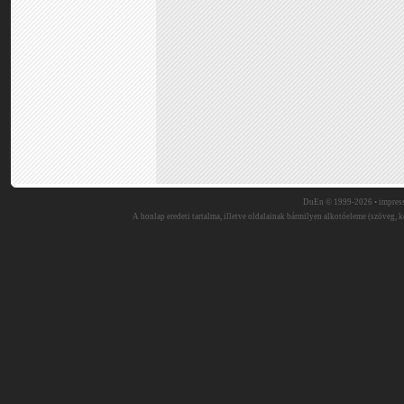
DuEn © 1999-2026 •
impres
A honlap eredeti tartalma, illetve oldalainak bármilyen alkotóeleme (szöveg, ké