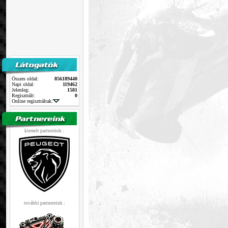
Összes oldal:
856189440
Napi oldal:
119462
Jelenleg:
1581
Regisztrált:
0
Online regisztráltak:
kiemelt partnerünk :
további partnereink :