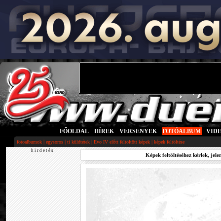
FŐOLDAL
|
HÍREK
|
VERSENYEK
|
FOTÓALBUM
|
VID
|
|
|
|
fotoalbumok
egysoros
ti küldtétek
Evo IV előtt feltöltött képek
képek feltöltése
h i r d e t é s
Képek feltöltéséhez kérlek, jele