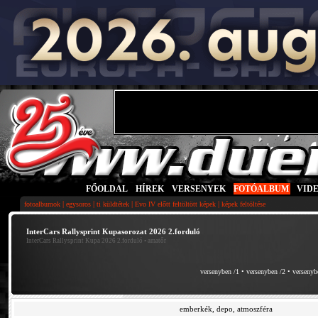
FŐOLDAL
|
HÍREK
|
VERSENYEK
|
FOTÓALBUM
|
VID
|
|
|
|
fotoalbumok
egysoros
ti küldtétek
Evo IV előtt feltöltött képek
képek feltöltése
InterCars Rallysprint Kupasorozat 2026 2.forduló
InterCars Rallysprint Kupa 2026 2.forduló
• amatőr
versenyben /1
•
versenyben /2
•
versenyb
emberkék, depo, atmoszféra