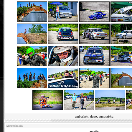
emberkék, depo, atmoszféra
Albumcímkék
amatőr