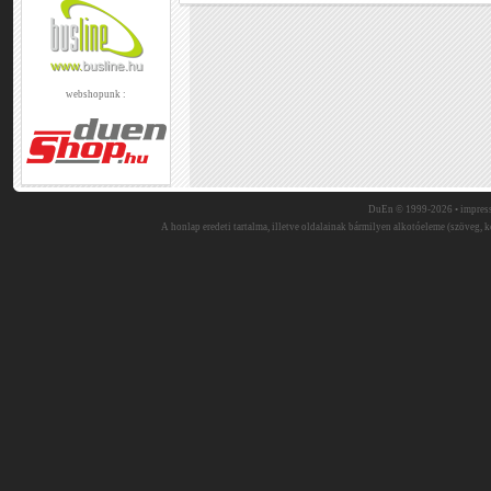
webshopunk :
DuEn © 1999-2026 •
impres
A honlap eredeti tartalma, illetve oldalainak bármilyen alkotóeleme (szöveg, ké