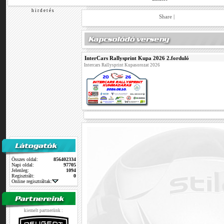
h i r d e t é s
Share
|
InterCars Rallysprint Kupa 2026 2.forduló
Intercars Rallysprint Kupasorozat 2026
Összes oldal:
856402334
Napi oldal:
97705
Jelenleg:
1094
Regisztrált:
0
Online regisztráltak:
kiemelt partnerünk :