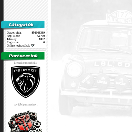
Összes oldal:
856369389
Napi oldal:
64760
Jelenleg:
1082
Regisztrált:
0
Online regisztráltak:
kiemelt partnerünk :
további partnereink :