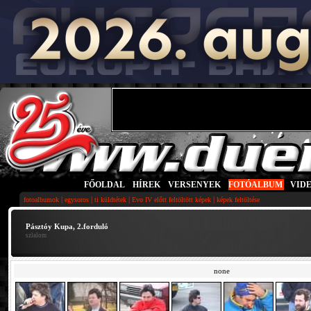
FŐOLDAL
|
HÍREK
|
VERSENYEK
|
FOTÓALBUM
|
VID
|
|
|
|
fotoalbumok
egysoros
ti küldtétek
Evo IV előtt feltöltött képek
képek feltöltése
Pásztóy Kupa, 2.forduló
szlalom
none