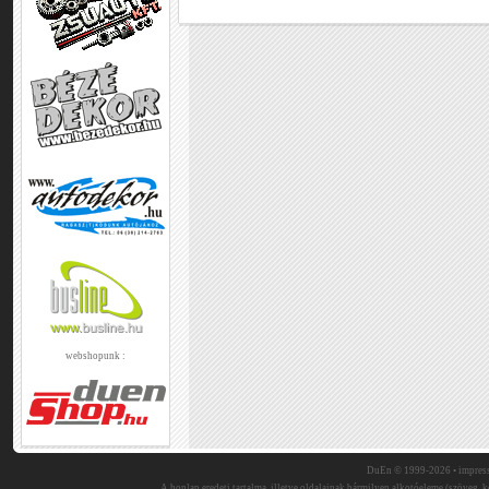
webshopunk :
DuEn © 1999-2026 •
impres
A honlap eredeti tartalma, illetve oldalainak bármilyen alkotóeleme (szöveg, ké