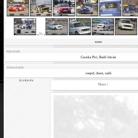
"/>
none
Képcímkék
Csonka Pici
,
Radó István
Albumcímkék
csepel
,
duen
,
radó
h i r d e t é s
Share
|