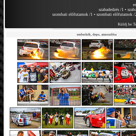
e
szabadedzés /1
•
szab
szombati előfutamok /1
•
szombati előfutamok /
Küldj be Te
emberkék, depo, atmoszféra