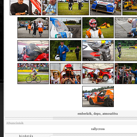
emberkék, depo, atmoszféra
Albumcímkék
rallycross
h i r d e t é s