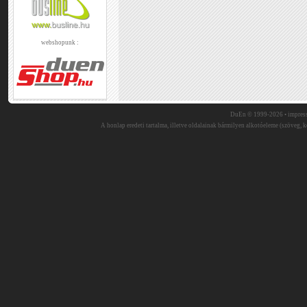
webshopunk :
DuEn © 1999-2026 •
impres
A honlap eredeti tartalma, illetve oldalainak bármilyen alkotóeleme (szöveg, ké