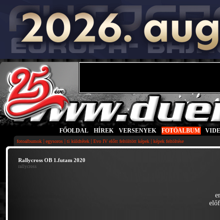
FŐOLDAL
|
HÍREK
|
VERSENYEK
|
FOTÓALBUM
|
VID
|
|
|
|
fotoalbumok
egysoros
ti küldtétek
Evo IV előtt feltöltött képek
képek feltöltése
Rallycross OB 1.futam 2020
rallycross
e
elő