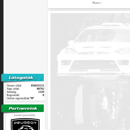
Share
|
Összes oldal:
856635515
Napi oldal:
80702
Jelenleg:
1329
Regisztrált:
0
Online regisztráltak:
kiemelt partnerünk :