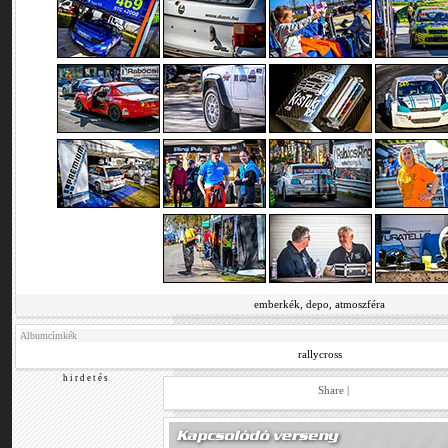
emberkék, depo, atmoszféra
Albumcímkék
rallycross
h i r d e t é s
Share
|