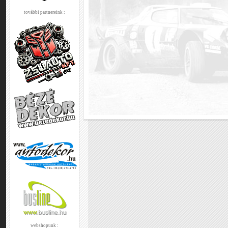
további partnereink :
webshopunk :