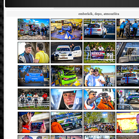
emberkék, depo, atmoszféra