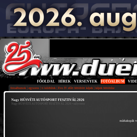
FŐOLDAL
|
HÍREK
|
VERSENYEK
|
FOTÓALBUM
|
VID
|
|
|
|
fotoalbumok
egysoros
ti küldtétek
Evo IV előtt feltöltött képek
képek feltöltése
Nagy HÚSVÉTI AUTÓSPORT FESZTIVÁL 2026
Nagy HÚSVÉTI AUTÓSPORT FESZTIVÁL 2026
• rallycross
márkakupák v