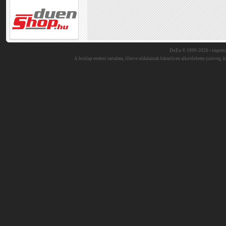
DuEn © 1999-2026 •
impres
A honlap eredeti tartalma, illetve oldalainak bármilyen alkotóeleme (szöveg, ké