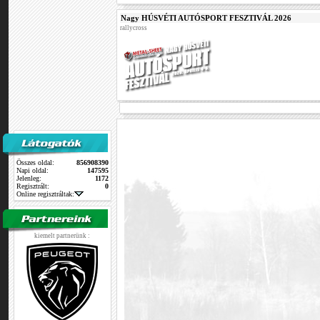
Nagy HÚSVÉTI AUTÓSPORT FESZTIVÁL 2026
rallycross
Összes oldal:
856908390
Napi oldal:
147595
Jelenleg:
1172
Regisztrált:
0
Online regisztráltak:
kiemelt partnerünk :