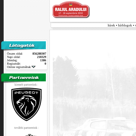
hírek • hírblogok •
Összes oldal:
856288307
Napi oldal:
218329
Jelenleg:
1386
Regisztrált:
0
Online regisztráltak:
kiemelt partnerünk :
további partnereink :