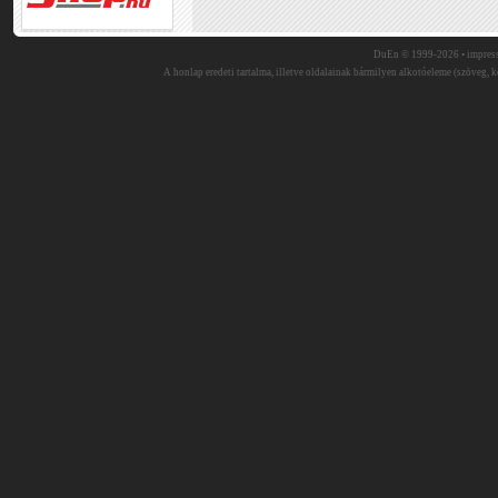
DuEn © 1999-2026 •
impres
A honlap eredeti tartalma, illetve oldalainak bármilyen alkotóeleme (szöveg, ké