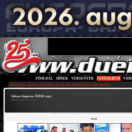
FŐOLDAL
|
HÍREK
|
VERSENYEK
|
FOTÓALBUM
|
VID
|
|
|
|
fotoalbumok
egysoros
ti küldtétek
Evo IV előtt feltöltött képek
képek feltöltése
Subaru Impreza N2010 teszt
Raliul Aradului
• teszt
teszt