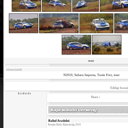
teszt
Albumcímkék
N2010
,
Subaru Impreza
,
Turán Frici
,
teszt
Eddigi hozzá
h i r d e t é s
Share
|
Raliul Aradului
Román Rally Bajnokság 2010