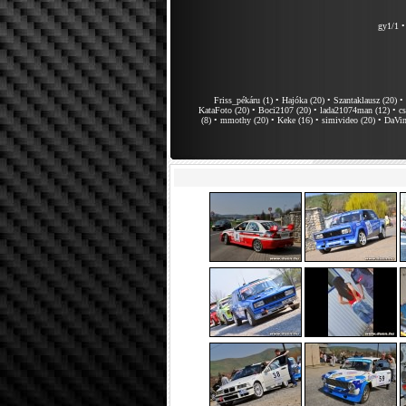
gy1/1
Friss_pékáru (1)
•
Hajóka (20)
•
Szantaklausz (20)
•
KataFoto (20)
•
Boci2107 (20)
•
lada21074man (12)
•
cs
(8)
•
mmothy (20)
•
Keke (16)
•
simivideo (20)
•
DaVin