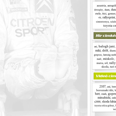
ausztria
,
autogril
dun
,
,
duen
drtrophy
etele
,
,
gemer
frici
rallysprint
,
vb
,
simontornya
szlal
toyota ce
balogh jani
,
asi
drift
miki
,
,
duen
,
herczig norb
grepton
miskolc
,
,
mafc
rall
,
n4
,
murva
skoda
,
turi 
2107
,
asi
,
bm
boroznaki tibi
,
b
gopr
bzrt
,
,
crash
mitsubishi
,
onb
skoda fabi
,
s2000
,
toyota celica gtfour
w