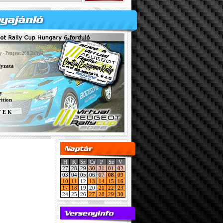
y - Peugeot 208 Rally4
lyzata
y
ition
Y E K
H
K
Sz
Cs
P
Sz
V
27
28
29
30
31
01
02
03
04
05
06
07
08
09
10
11
12
13
14
15
16
17
18
19
20
21
22
23
24
25
26
27
28
29
30