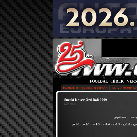
FŐOLDAL
|
HÍREK
|
VER
|
|
|
fotoalbumok
egysoros
ti küldtétek
Evo IV előtt feltöltö
Suzuki Kaiser Ózd Rali 2009
rally túra
gépátvétel
•
proló
gy1/1
•
gy1/2
•
gy1/3
•
gy1/4
•
gy1/5
•
gy1/6
•
gy