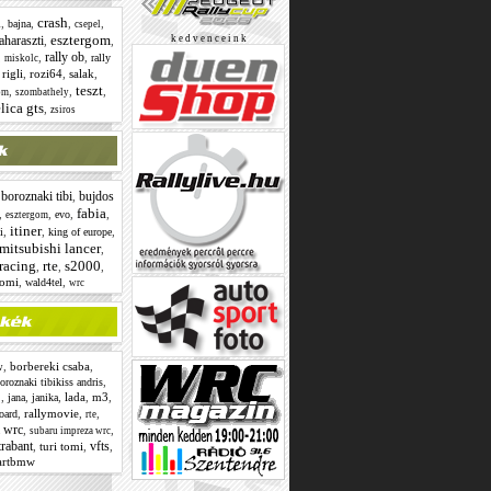
crash
,
,
,
,
l
bajna
csepel
esztergom
aharaszti
k e d v e n c e i n k
,
,
rally ob
,
,
,
rally
miskolc
,
rigli
,
rozi64
,
salak
,
teszt
,
,
,
om
szombathely
lica gts
,
zsiros
boroznaki tibi
bujdos
,
,
fabia
,
,
,
,
evo
esztergom
itiner
,
,
,
i
king of europe
mitsubishi lancer
,
yracing
rte
s2000
,
,
,
tomi
,
,
wald4tel
wrc
,
borbereki csaba
,
w
,
oroznaki tibikiss andris
o
,
,
,
lada
,
m3
,
jana
janika
,
rallymovie
,
,
oard
rte
a wrc
,
,
subaru impreza wrc
trabant
vfts
,
turi tomi
,
,
artbmw