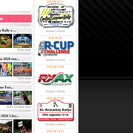
2026.08.07-11.
Rally a ...
részletes infóink
2026.08.09.
DuEn képei
2026 tesz...
részletes infóink
2026.08.07-09.
DuEn képei
r Fest...
részletes infóink
2026.08.15-16.
DuEn szombati képei
026 5.for...
részletes infóink
2026.08.13-15.