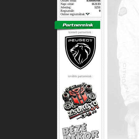
Összes oldal:
856666946
Napi oldal:
112133
Jelenleg:
1251
Regisztrált:
0
Online regisztráltak:
kiemelt partnerünk :
további partnereink :