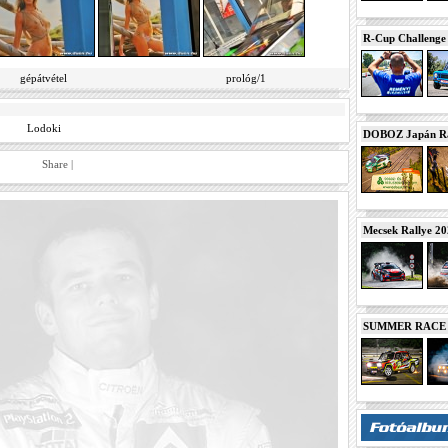
R-Cup Challeng
gépátvétel
prológ/1
Lodoki
DOBOZ Japán Ra
Share
|
Mecsek Rallye 2
SUMMER RACE N