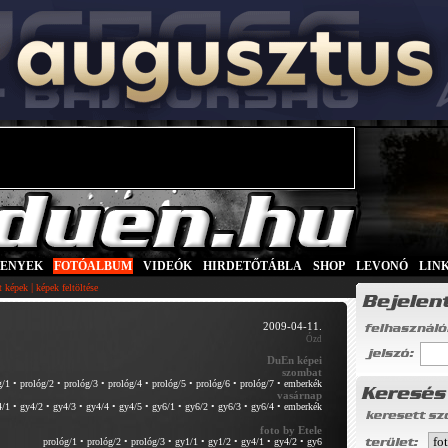
SENYEK
|
FOTÓALBUM
|
VIDEÓK
|
HIRDETŐTÁBLA
|
SHOP
|
LEVONÓ
|
LIN
|
tt képek
képek feltöltése
2009-04-11.
Ózd
DuEn képei
szombat
g/1
•
prológ/2
•
prológ/3
•
prológ/4
•
prológ/5
•
prológ/6
•
prológ/7
•
emberkék
vasárnap
4/1
•
gy4/2
•
gy4/3
•
gy4/4
•
gy4/5
•
gy6/1
•
gy6/2
•
gy6/3
•
gy6/4
•
emberkék
foto by Etele
prológ/1
•
prológ/2
•
prológ/3
•
gy1/1
•
gy1/2
•
gy4/1
•
gy4/2
•
gy6