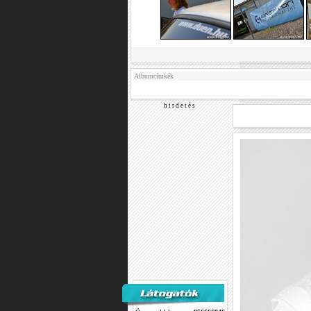
Albumcímkék
h i r d e t é s