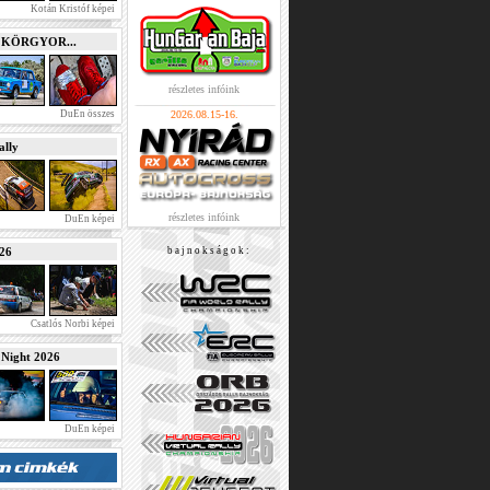
Kotán Kristóf képei
e KÖRGYOR...
részletes infóink
DuEn összes
2026.08.15-16.
lly
részletes infóink
DuEn képei
026
b a j n o k s á g o k :
Csatlós Norbi képei
ight 2026
DuEn képei