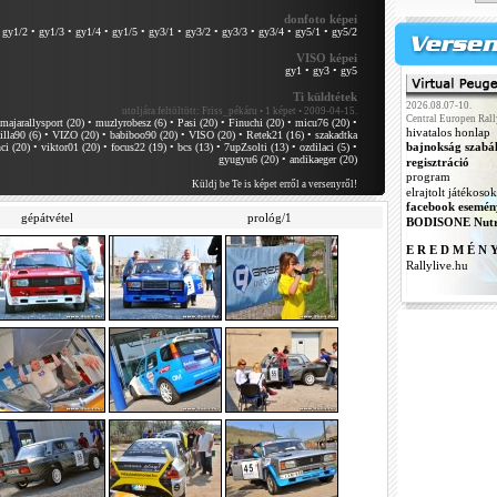
donfoto képei
•
gy1/2
•
gy1/3
•
gy1/4
•
gy1/5
•
gy3/1
•
gy3/2
•
gy3/3
•
gy3/4
•
gy5/1
•
gy5/2
VISO képei
gy1
•
gy3
•
gy5
Ti küldtétek
2026.08.07-10.
utoljára feltöltött:
Friss_pékáru • 1 képet • 2009-04-15.
Central Europen Rall
majarallysport (20)
•
muzlyrobesz (6)
•
Pasi (20)
•
Finuchi (20)
•
micu76 (20)
•
hivatalos honlap
illa90 (6)
•
VIZO (20)
•
babiboo90 (20)
•
VISO (20)
•
Retek21 (16)
•
szakadtka
bajnokság szabá
ci (20)
•
viktor01 (20)
•
focus22 (19)
•
bcs (13)
•
7upZsolti (13)
•
ozdilaci (5)
•
gyugyu6 (20)
•
andikaeger (20)
regisztráció
program
Küldj be Te is képet erről a versenyről!
elrajtolt játékosok
facebook esemén
gépátvétel
prológ/1
BODISONE Nutr
E R E D M É N 
Rallylive.hu