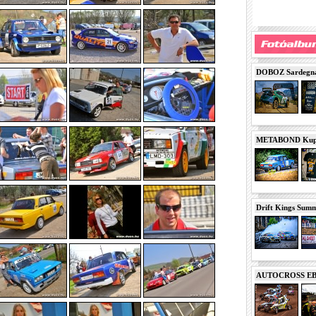
DOBOZ Sardegna 
METABOND Kupa 
Drift Kings Summe
AUTOCROSS EB 2