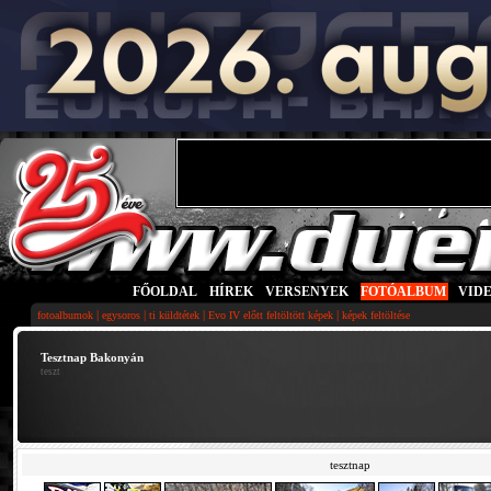
FŐOLDAL
|
HÍREK
|
VERSENYEK
|
FOTÓALBUM
|
VID
|
|
|
|
fotoalbumok
egysoros
ti küldtétek
Evo IV előtt feltöltött képek
képek feltöltése
Tesztnap Bakonyán
teszt
tesztnap