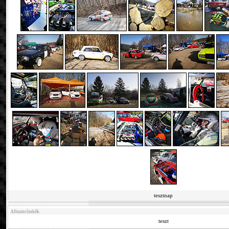
tesztnap
Albumcímkék
teszt