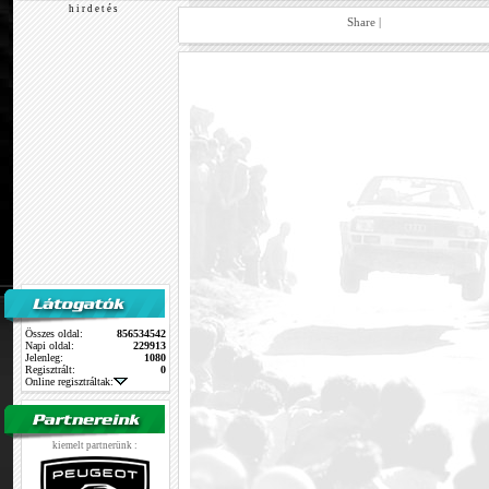
h i r d e t é s
Share
|
Összes oldal:
856534542
Napi oldal:
229913
Jelenleg:
1080
Regisztrált:
0
Online regisztráltak:
kiemelt partnerünk :