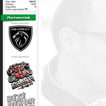
Napi oldal:
146547
Jelenleg:
1213
Regisztrált:
0
Online regisztráltak:
kiemelt partnerünk :
további partnereink :