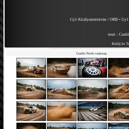
Gy1-Királyszentistván / ORB
•
Gy1
teszt - Csatl
Küldj be Te
Csatlós Norbi vasárnap