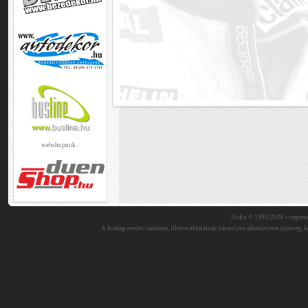
webshopunk :
DuEn © 1999-2026 •
impres
A honlap eredeti tartalma, illetve oldalainak bármilyen alkotóeleme (szöveg, ké