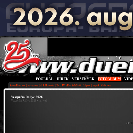
FŐOLDAL
|
HÍREK
|
VERSENYEK
|
FOTÓALBUM
|
VID
|
|
|
|
fotoalbumok
egysoros
ti küldtétek
Evo IV előtt feltöltött képek
képek feltöltése
Veszprém Rallye 2026
Veszprém Rallye 2026
• rally ob
emb