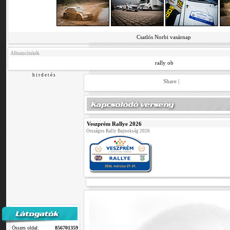
Csatlós Norbi vasárnap
Albumcímkék
rally ob
h i r d e t é s
Share
|
Veszprém Rallye 2026
Országos Rally Bajnokság 2026
Összes oldal:
856701359