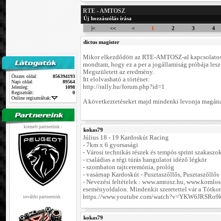
RTE - AMTOSZ
Új hozzászólás írása
|<
<<
<
1
2
3
4
dictus magister
Mikor elkezdődött az RTE-AMTOSZ-al kapcsolatos 
mondtam, hogy ez a per a jogállamiság próbája lesz.
Megszületett az eredmény.
Összes oldal:
856394193
Itt elolvasható a történet:
Napi oldal:
89564
http://rally.hu/forum.php?id=1
Jelenleg:
1098
Regisztrált:
0
Online regisztráltak:
A következtetéseket majd mindenki levonja magán
kiemelt partnerünk :
kokas79
Július 18 - 19 Kardoskút Racing
- 7km x 6 gyorsasági
- Városi technikás részek és tempós sprint szakaszo
- családias a régi túrás hangulatot idéző légkör
- szombaton rajtceremónia, prológ
- vasárnap Kardoskút - Pusztaszőllős, Pusztaszőllős
- Nevezési feltételek : www.amtosz.hu, www.komlosc
eseményoldalon. Mindenkit szeretettel vár a Tótko
https://www.youtube.com/watch?v=YKW6JRSRo9k
további partnereink :
kokas79