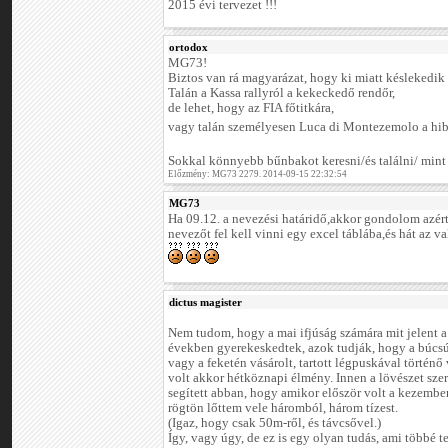
2015 évi tervezet !!!
ortodox
MG73!
Biztos van rá magyarázat, hogy ki miatt késlekedik 
Talán a Kassa rallyról a kekeckedő rendőr,
de lehet, hogy az FIA főtitkára,
vagy talán személyesen Luca di Montezemolo a hi
Sokkal könnyebb bűnbakot keresni/és találni/ mint
Előzmény: MG73 2279. 2014-09-15 22:32:54
MG73
Ha 09.12. a nevezési határidő,akkor gondolom azért
nevezőt fel kell vinni egy excel táblába,és hát az 
dictus magister
Nem tudom, hogy a mai ifjúság számára mit jelent a 
években gyerekeskedtek, azok tudják, hogy a búcsús
vagy a feketén vásárolt, tartott légpuskával történ
volt akkor hétköznapi élmény. Innen a lövészet szere
segített abban, hogy amikor először volt a kezemb
rögtön lőttem vele háromból, három tízest.
(Igaz, hogy csak 50m-ről, és távcsővel.)
Így, vagy úgy, de ez is egy olyan tudás, ami többé t