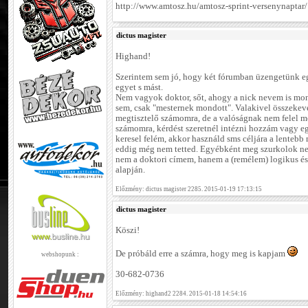
http://www.amtosz.hu/amtosz-sprint-versenynaptar/
dictus magister
Highand!
Szerintem sem jó, hogy két fórumban üzengetünk eg
egyet s mást.
Nem vagyok doktor, sőt, ahogy a nick nevem is mon
sem, csak "mesternek mondott". Valakivel összekeve
megtisztelő számomra, de a valóságnak nem felel 
számomra, kérdést szeretnél intézni hozzám vagy e
keresel felém, akkor használd sms céljára a lentebb 
eddig még nem tetted. Egyébként meg szurkolok nek
nem a doktori címem, hanem a (remélem) logikus é
alapján.
Előzmény: dictus magister 2285. 2015-01-19 17:13:15
dictus magister
Köszi!
De próbáld erre a számra, hogy meg is kapjam
webshopunk :
30-682-0736
Előzmény: highand2 2284. 2015-01-18 14:54:16