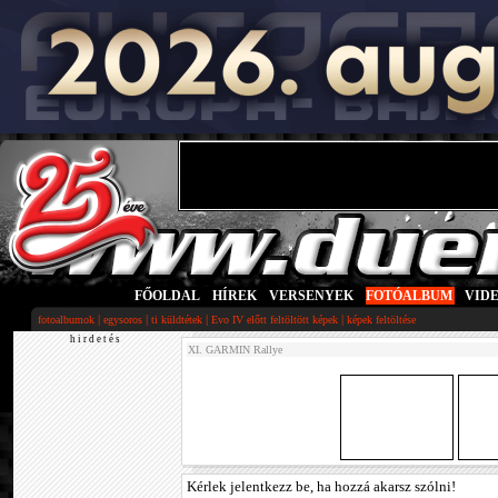
FŐOLDAL
|
HÍREK
|
VERSENYEK
|
FOTÓALBUM
|
VID
|
|
|
|
fotoalbumok
egysoros
ti küldtétek
Evo IV előtt feltöltött képek
képek feltöltése
h i r d e t é s
XI. GARMIN Rallye
Kérlek jelentkezz be, ha hozzá akarsz szólni!