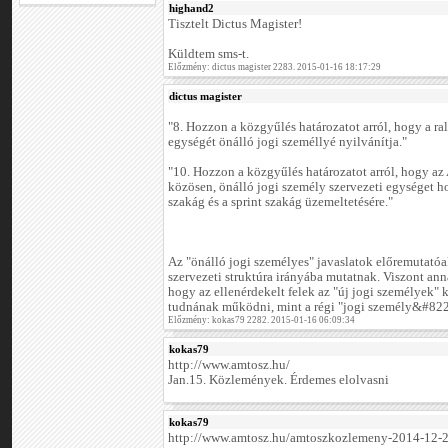
highand2
Tisztelt Dictus Magister!
Küldtem sms-t.
Előzmény: dictus magister 2283. 2015-01-16 18:17:29
dictus magister
"8. Hozzon a közgyűlés határozatot arról, hogy a ral
egységét önálló jogi személlyé nyilvánítja."
"10. Hozzon a közgyűlés határozatot arról, hogy 
közösen, önálló jogi személy szervezeti egységet hoz
szakág és a sprint szakág üzemeltetésére."
Az "önálló jogi személyes" javaslatok előremutatóa
szervezeti struktúra irányába mutatnak. Viszont ann
hogy az ellenérdekelt felek az "új jogi személyek" 
tudnának működni, mint a régi "jogi személy&#82
Előzmény: kokas79 2282. 2015-01-16 06:09:34
kokas79
http://www.amtosz.hu/
Jan.15. Közlemények. Érdemes elolvasni
kokas79
http://www.amtosz.hu/amtoszkozlemeny-2014-12-2