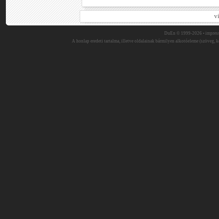
v
DuEn © 1999-2026 •
impres
A honlap eredeti tartalma, illetve oldalainak bármilyen alkotóeleme (szöveg, ké