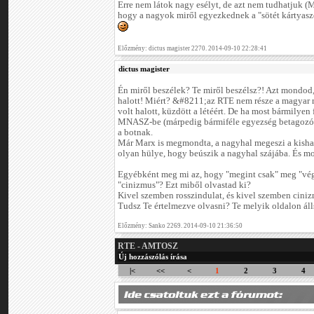
Erre nem látok nagy esélyt, de azt nem tudhatjuk (M
hogy a nagyok miről egyezkednek a "sötét kártyas
Előzmény: dictus magister 2270. 2014-09-10 22:28:41
dictus magister
Én miről beszélek? Te miről beszélsz?! Azt mondod,
halott! Miért? &#8211;az RTE nem része a magyar
volt halott, küzdött a létéért. De ha most bármilye
MNASZ-be (márpedig bármiféle egyezség betagozódá
a botnak.
Már Marx is megmondta, a nagyhal megeszi a kishala
olyan hülye, hogy beúszik a nagyhal szájába. És most
Egyébként meg mi az, hogy "megint csak" meg "vég
"cinizmus"? Ezt miből olvastad ki?
Kivel szemben rosszindulat, és kivel szemben cini
Tudsz Te értelmezve olvasni? Te melyik oldalon áll
Előzmény: Sanko 2269. 2014-09-10 21:36:50
RTE - AMTOSZ
Új hozzászólás írása
|<
<<
<
1
2
3
4