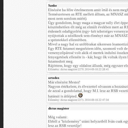
Sanko
Elnézést ha félre értelmeztem amit írtál és nem meg
Természetesen az RTE mellett álltam, az MNASZ min
most nem sorolom miért).
Úgy gondolom, hogy maga a magyar rally élet éppen
köszönhetően élt még az elmúlt években mert az R1
érdemelt odafigyelést (egy- két tehetséges versenyz
nyújtottak a nézőknek sem élményt már az MNASZ f
a sprintekkel ellentétben.
Mivel a nagy hal ez utóbbiakat sikeresen leamortizá
Egy RTE futamot megnéztem idén, szomorú volt de 
versenyzőpárosé volt akik el mertek indulni összke
fenyegetések ellenére is - kár, hogy ők voltak ilye
futamodott meg.
Rájöttem, hogy egy oldalon állunk, még egyszer elné
Előzmény: dictus magister 2270. 2014-09-10 22:28:41
ortodox
Már elnézést Mester!
Nagyon értékelem, és élvezettel olvasom a hozzászó
de azzal a gondolattal, hogy M.I. lesz az RSB vezető
határait is átlépted.
Előzmény: dictus magister 2271. 2014-09-10 22:47:34
dictus magister
Még valami:
Ebből a "közlemény" utáni helyzetből Iván csak egy
lesz az RSB vezetője!