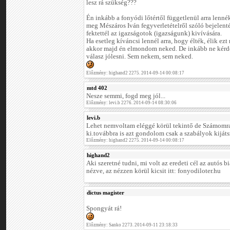
lesz rá szükség???
Én inkább a fonyódi lőtértől függetlenül arra lenné
meg Mészáros Iván fegyverletételről szóló bejelenté
fektettél az igazságotok (igazságunk) kivívására.
Ha esetleg kíváncsi lennél arra, hogy élték, élik ez
akkor majd én elmondom neked. De inkább ne kérde
válasz jólesni. Sem nekem, sem neked.
Előzmény: highand2 2275. 2014-09-14 00:08:17
mtd 402
Nesze semmi, fogd meg jól...
Előzmény: levi.b 2276. 2014-09-14 08:30:06
levi.b
Lehet nemvoltam eléggé körül tekintő de Számomr
ki.továbbra is azt gondolom csak a szabályok kijátsz
Előzmény: highand2 2275. 2014-09-14 00:08:17
highand2
Aki szeretné tudni, mi volt az eredeti cél az autós 
nézve, az nézzen körül kicsit itt: fonyodiloter.hu
dictus magister
Spongyát rá!
Előzmény: Sanko 2273. 2014-09-11 23:18:33