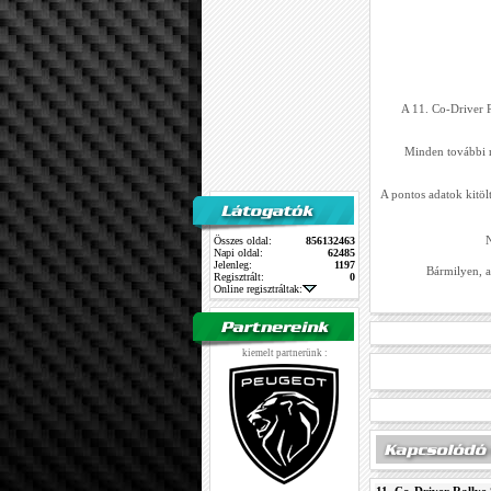
A 11. Co-Driver R
Minden további ré
A pontos adatok kitölt
N
Összes oldal:
856132463
Napi oldal:
62485
Jelenleg:
1197
Bármilyen, a
Regisztrált:
0
Online regisztráltak:
kiemelt partnerünk :