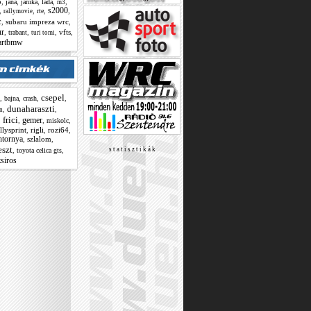
o
,
,
,
,
,
jana
janika
lada
m3
s2000
,
,
,
,
rte
rallymovie
c
,
subaru impreza wrc
,
ur
,
,
,
vfts
,
trabant
turi tomi
artbmw
csepel
,
,
,
,
bajna
crash
dunaharaszti
,
,
n
frici
gemer
,
,
,
,
miskolc
llysprint
,
rigli
,
rozi64
,
ntornya
,
szlalom
,
eszt
,
,
s t a t i s z t i k á k
toyota celica gts
zsiros