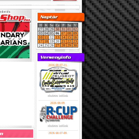
r d e t é s
H
K
Sz
Cs
P
Sz
V
27
28
29
30
31
01
02
03
04
05
06
07
08
09
10
11
12
13
14
15
16
17
18
19
20
21
22
23
24
25
26
27
28
29
30
2026.08.07-11.
részletes infóink
2026.08.09.
részletes infóink
2026.08.07-09.