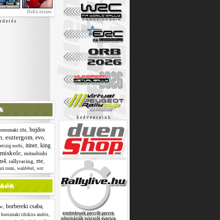
DuEn összes
r d e t é s
k e d v e n c e i n k
bujdos
,
boroznaki tibi
n
esztergom
evo
,
,
,
itiner
king
,
,
erczig norbi
miskolc
,
mitsubishi
rte
n4
,
rallyracing
,
,
,
,
uri tomi
wald4tel
wrc
borbereki csaba
,
,
w
,
,
boroznaki tibikiss andris