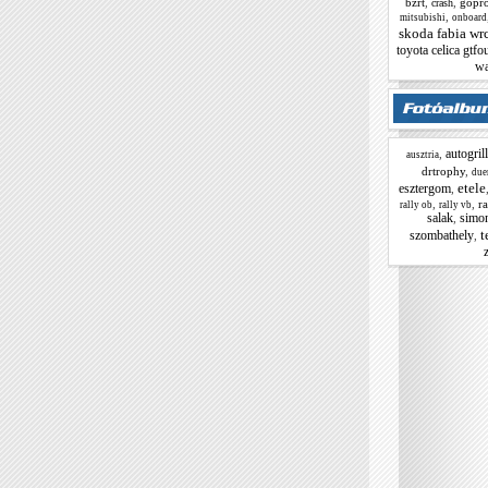
bzrt
,
,
gopr
crash
,
mitsubishi
onboard
skoda fabia wr
toyota celica gtfo
w
autogrill
,
ausztria
drtrophy
,
due
etele
esztergom
,
,
,
ra
rally ob
rally vb
salak
simo
,
t
szombathely
,