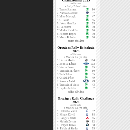
Championship 2025
a 4.futam,
a Rally Poland után
1.
Teemu Suninen
80
2.
Andrea Mabelini
57
3.
Miko Marczyk
47
4.
G. Basso
45
5.
Jakub Matulka
35
6.
J.A.Suarez
30
7.
Mikko Heikkila
30
8.
Roberto Dapra
30
9.
Marco Bulacia
30
teljes táblázat
Országos Rally Bajnokság
2026
a 3.futam,
a Mecsek Rallye után
1.
László Martin
104
2.
Bodolai László
103
3.
Vincze Ferenc
85
4.
Trencsényi József
80
5.
Tóth Tibor
55
6.
Osváth Péter
49
7.
Kovács Antal
49
8.
Trencsényi Vince
43
9.
Bujdos Miklós
37
teljes táblázat
Országos Rally Challenge
2026
a 3.futam,
a Mecsek Rallye után
1.
Helembai Zsolt
92
2.
Hinger Dávid
88
3.
Rongits Attila
85
4.
Molnár Zoltán
62
5.
Helgert Tamás
58
6.
Tárkányi Sándor
35