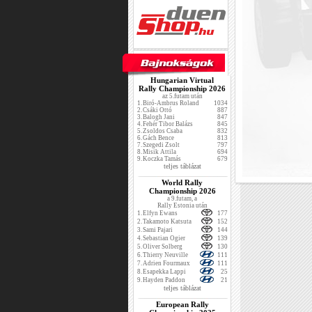
Hungarian Virtual
Rally Championship 2026
az 5.futam után
1.
Biró-Ambrus Roland
1034
2.
Csáki Ottó
887
3.
Balogh Jani
847
4.
Fehér Tibor Balázs
845
5.
Zsoldos Csaba
832
6.
Gách Bence
813
7.
Szegedi Zsolt
797
8.
Misik Attila
694
9.
Koczka Tamás
679
teljes táblázat
World Rally
Championship 2026
a 9.futam, a
Rally Estonia után
1.
Elfyn Ewans
177
2.
Takamoto Katsuta
152
3.
Sami Pajari
144
4.
Sebastian Ogier
139
5.
Oliver Solberg
130
6.
Thierry Neuville
111
7.
Adrien Fourmaux
111
8.
Esapekka Lappi
25
9.
Hayden Paddon
21
teljes táblázat
European Rally