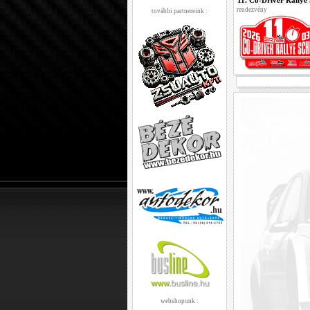
11. Co-Driver Rallye
rendezvény
további partnereink :
webshopunk :