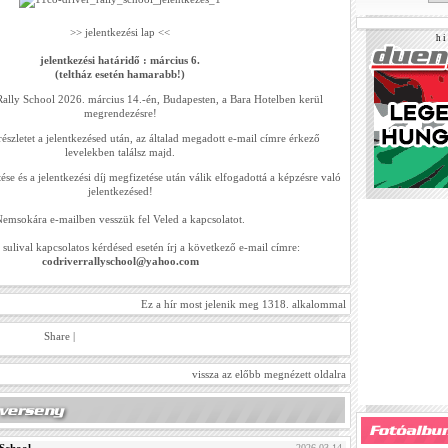
>> jelentkezési lap <<
h i 
jelentkezési határidő : március 6.
(teltház esetén hamarabb!)
ally School 2026. március 14.-én, Budapesten, a Bara Hotelben kerül
megrendezésre!
szletet a jelentkezésed után, az általad megadott e-mail címre érkező
levelekben találsz majd.
ése és a jelentkezési díj megfizetése után válik elfogadottá a képzésre való
jelentkezésed!
emsokára e-mailben vesszük fel Veled a kapcsolatot.
 sulival kapcsolatos kérdésed esetén írj a következő e-mail címre:
codriverrallyschool@yahoo.com
Ez a hír most jelenik meg 1318. alkalommal
Share
|
vissza az előbb megnézett oldalra
2026.03.14.