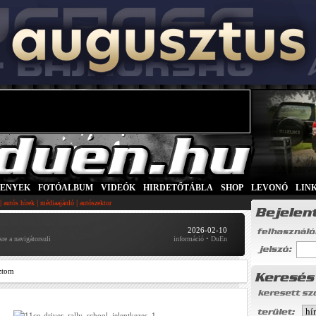
SENYEK
|
FOTÓALBUM
|
VIDEÓK
|
HIRDETŐTÁBLA
|
SHOP
|
LEVONÓ
|
LIN
|
|
|
autós hírek
médiaajánló
autószektor
2026-02-10
re a navigátorsuli
információ • DuEn
ztom