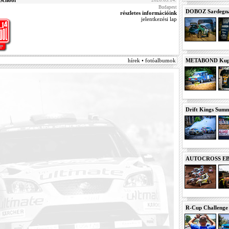
 School
Budapest
DOBOZ Sardegna 
részletes információink
jelentkezési lap
METABOND Kupa 
hírek • fotóalbumok
Drift Kings Summe
AUTOCROSS EB 2
R-Cup Challeng