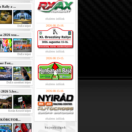
Rally a ...
részletes infóink
2026.08.15-16.
DuEn képei
2026 tesz...
részletes infóink
DuEn képei
2026.08.13-15.
r Fest...
DuEn szombati képei
részletes infóink
2026.08.15-16.
026 5.for...
Kotán Kristóf képei
részletes infóink
e KÖRGYOR...
b a j n o k s á g o k :