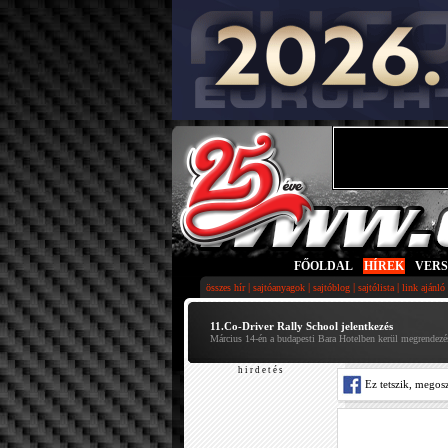
FŐOLDAL
|
HÍREK
|
VER
|
|
|
|
összes hír
sajtóanyagok
sajtóblog
sajtólista
link ajánló
11.Co-Driver Rally School jelentkezés
Március 14-én a budapesti Bara Hotelben kerül megrendezés
h i r d e t é s
Ez tetszik, megos