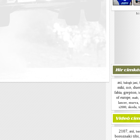
h i 
asi
,
,
balogh jani
due
miki
,
,
drift
grepton
fabia
,
,
h
of europe
,
,
mafc
lancer
,
murva
,
,
skoda
,
s2000
t
2107
asi
,
,
bm
boroznaki tibi