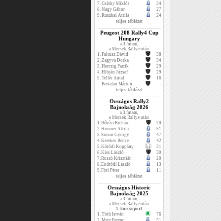
7.
Csáthy Miklós
34
8.
Nagy Gábor
27
9.
Ruszkai Attila
24
teljes táblázat
Peugeot 208 Rally4 Cup
Hungary
a 3.futam,
a Mecsek Rallye után
1.
Faltusz Dávid
38
2.
Zagyva Dorka
34
3.
Herczig Patrik
29
4.
Hibján József
29
5.
Tellér Antal
16
Bertalan Márton
-
teljes táblázat
Országos Rally2
Bajnokság 2026
a 3.futam,
a Mecsek Rallye után
1.
Békési Richárd
70
2.
Himmer Attila
51
3.
Simon György
47
4.
Kerekes Bence
42
5.
Kóródi Koppány
31
6.
Kiss László
30
7.
Ruszó Krisztián
20
8.
Endrődi László
13
9.
Fóti Péter
11
teljes táblázat
Országos Historic
Bajnokság 2025
a 3.futam,
a Mecsek Rallye után
1. korcsoport
1.
Tóth István
76
2.
Metz Ferenc
51