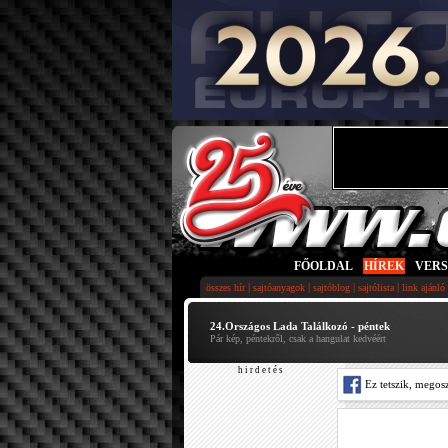
FŐOLDAL
|
HÍREK
|
VER
|
|
|
|
összes hír
sajtóanyagok
sajtóblog
sajtólista
link ajánló
24.Országos Lada Találkozó - péntek
Pár kép, péntekről, csak a hangulat kedvéért
h i r d e t é s
Ez tetszik, megos