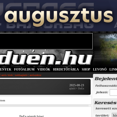
SENYEK
|
FOTÓALBUM
|
VIDEÓK
|
HIRDETŐTÁBLA
|
SHOP
|
LEVONÓ
|
LIN
|
|
|
autós hírek
médiaajánló
autószektor
2025-08-23
ajánló • DuEn
ztom
DuEn pénteki képei