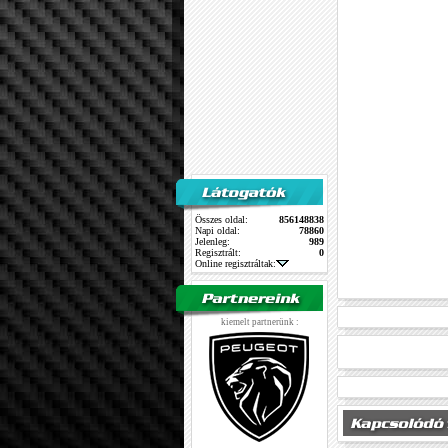
Összes oldal:
856148838
Napi oldal:
78860
Jelenleg:
989
Regisztrált:
0
Online regisztráltak:
kiemelt partnerünk :