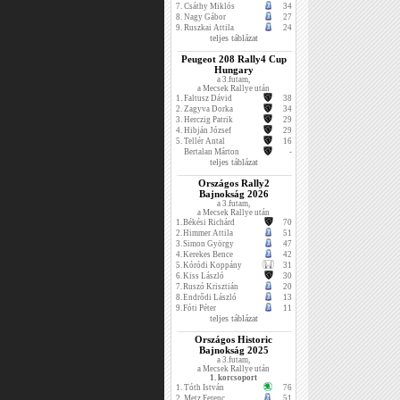
7.
Csáthy Miklós
34
8.
Nagy Gábor
27
9.
Ruszkai Attila
24
teljes táblázat
Peugeot 208 Rally4 Cup
Hungary
a 3.futam,
a Mecsek Rallye után
1.
Faltusz Dávid
38
2.
Zagyva Dorka
34
3.
Herczig Patrik
29
4.
Hibján József
29
5.
Tellér Antal
16
Bertalan Márton
-
teljes táblázat
Országos Rally2
Bajnokság 2026
a 3.futam,
a Mecsek Rallye után
1.
Békési Richárd
70
2.
Himmer Attila
51
3.
Simon György
47
4.
Kerekes Bence
42
5.
Kóródi Koppány
31
6.
Kiss László
30
7.
Ruszó Krisztián
20
8.
Endrődi László
13
9.
Fóti Péter
11
teljes táblázat
Országos Historic
Bajnokság 2025
a 3.futam,
a Mecsek Rallye után
1. korcsoport
1.
Tóth István
76
2.
Metz Ferenc
51