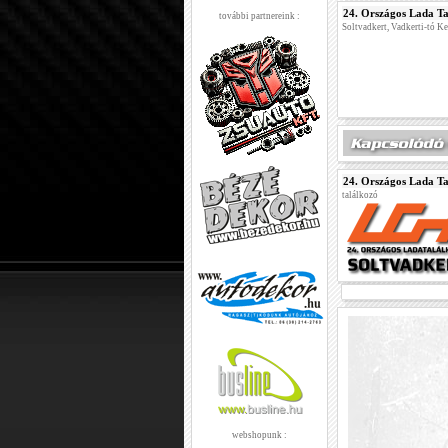
24. Országos Lada Ta
további partnereink :
Soltvadkert, Vadkerti-tó K
24. Országos Lada Ta
találkozó
webshopunk :