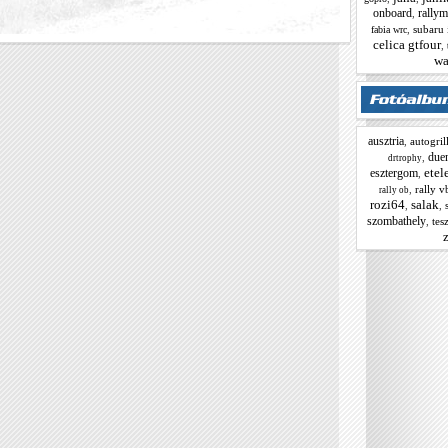
onboard
rallym
,
,
subaru
fabia wrc
celica gtfour
,
wa
ausztria
,
autogril
due
,
drtrophy
etel
esztergom
,
,
rally v
rally ob
rozi64
salak
,
,
szombathely
,
tesz
z