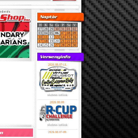
r d e t é s
H
K
Sz
Cs
P
Sz
V
27
28
29
30
31
01
02
03
04
05
06
07
08
09
10
11
12
13
14
15
16
17
18
19
20
21
22
23
24
25
26
27
28
29
30
2026.08.07-11.
részletes infóink
2026.08.09.
részletes infóink
2026.08.07-09.