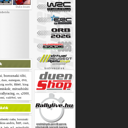
DuEn összes
r d e t é s
k e d v e n c e i n k
ni
boroznaki tibi
,
,
evo
,
,
,
,
esztergom
duen
itiner
czig norbi
,
,
king
mitsubishi
miskolc
,
rallyracing
,
,
,
s2000
,
rte
tomi
,
,
wrc
wald4tel
,
orbereki csaba
boroznaki
bzrt
ikiss andris
,
,
,
crash
ka
,
,
,
mitsubishi
,
lada
m3