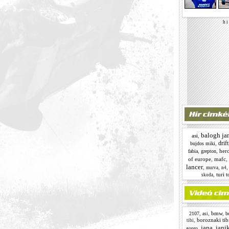
h i 
balogh ja
asi
,
drift
,
bujdos miki
,
,
her
fabia
grepton
of europe
,
mafc
,
lancer
,
,
murva
n4
,
turi 
skoda
,
,
bmw
,
2107
b
asi
,
boroznaki tib
tibi
jana
jani
,
,
gopro