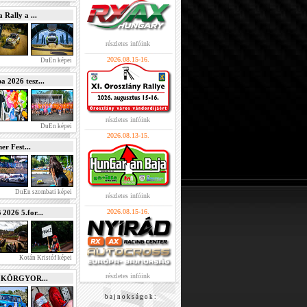
Rally a ...
részletes infóink
2026.08.15-16.
DuEn képei
2026 tesz...
részletes infóink
DuEn képei
2026.08.13-15.
r Fest...
DuEn szombati képei
részletes infóink
2026.08.15-16.
026 5.for...
Kotán Kristóf képei
részletes infóink
e KÖRGYOR...
b a j n o k s á g o k :