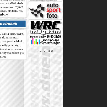
ovie
,
,
,
s2000
skoda
rte
toyota
 impreza wrc
,
turi tomi
,
,
,
trabant
vfts
rtbmw
bajna
csepel
l
,
,
,
,
crash
dunaharaszti
n
,
,
e
miskolc
,
,
,
,
frici
gemer
rigli
rallysprint
b
,
,
,
simontornya
,
szlalom
,
s t a t i s z t i k á k
toyota celica gts
t
,
,
siros