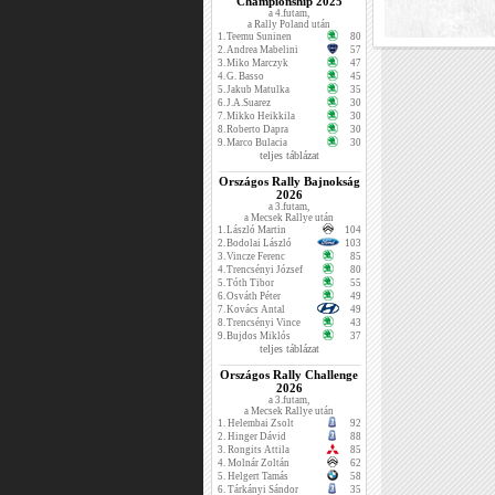
Championship 2025
a 4.futam,
a Rally Poland után
1.
Teemu Suninen
80
2.
Andrea Mabelini
57
3.
Miko Marczyk
47
4.
G. Basso
45
5.
Jakub Matulka
35
6.
J.A.Suarez
30
7.
Mikko Heikkila
30
8.
Roberto Dapra
30
9.
Marco Bulacia
30
teljes táblázat
Országos Rally Bajnokság
2026
a 3.futam,
a Mecsek Rallye után
1.
László Martin
104
2.
Bodolai László
103
3.
Vincze Ferenc
85
4.
Trencsényi József
80
5.
Tóth Tibor
55
6.
Osváth Péter
49
7.
Kovács Antal
49
8.
Trencsényi Vince
43
9.
Bujdos Miklós
37
teljes táblázat
Országos Rally Challenge
2026
a 3.futam,
a Mecsek Rallye után
1.
Helembai Zsolt
92
2.
Hinger Dávid
88
3.
Rongits Attila
85
4.
Molnár Zoltán
62
5.
Helgert Tamás
58
6.
Tárkányi Sándor
35