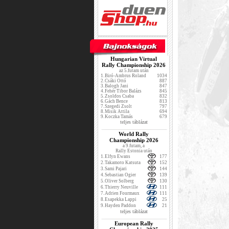
Hungarian Virtual
Rally Championship 2026
az 5.futam után
1.
Biró-Ambrus Roland
1034
2.
Csáki Ottó
887
3.
Balogh Jani
847
4.
Fehér Tibor Balázs
845
5.
Zsoldos Csaba
832
6.
Gách Bence
813
7.
Szegedi Zsolt
797
8.
Misik Attila
694
9.
Koczka Tamás
679
teljes táblázat
World Rally
Championship 2026
a 9.futam, a
Rally Estonia után
1.
Elfyn Ewans
177
2.
Takamoto Katsuta
152
3.
Sami Pajari
144
4.
Sebastian Ogier
139
5.
Oliver Solberg
130
6.
Thierry Neuville
111
7.
Adrien Fourmaux
111
8.
Esapekka Lappi
25
9.
Hayden Paddon
21
teljes táblázat
European Rally