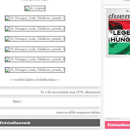
h i 
>> további képek a fotóalbumban <<
Ez a hír most jelenik meg 1078. alkalommal
Share
|
vissza az előbb megnézett oldalra