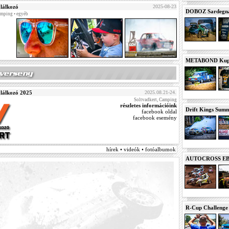
lálkozó
2025-08-23
DOBOZ Sardegna 
emping • egyéb
METABOND Kupa 
lálkozó 2025
2025.08.21-24.
Soltvadkert, Camping
részletes információink
Drift Kings Summe
facebook oldal
facebook esemény
hírek • videók • fotóalbumok
AUTOCROSS EB 2
R-Cup Challeng