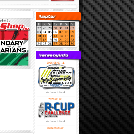
r d e t é s
H
K
Sz
Cs
P
Sz
V
27
28
29
30
31
01
02
03
04
05
06
07
08
09
10
11
12
13
14
15
16
17
18
19
20
21
22
23
24
25
26
27
28
29
30
2026.08.07-11.
részletes infóink
2026.08.09.
részletes infóink
2026.08.07-09.