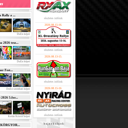
Rally a ...
részletes infóink
2026.08.15-16.
DuEn képei
2026 tesz...
részletes infóink
2026.08.13-15.
DuEn képei
r Fest...
részletes infóink
2026.08.15-16.
DuEn szombati képei
026 5.for...
részletes infóink
Kotán Kristóf képei
b a j n o k s á g o k :
e KÖRGYOR...