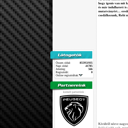
hogy igenis van mit 
és már indulhatott is 
mutatványért… eredm
csodálkozunk, Robi m
Összes oldal:
855951935
Napi oldal:
41785
Jelenleg:
566
Regisztrált:
0
Online regisztráltak:
kiemelt partnerünk :
Kívülről nézve nagyon
Sokkal jobb volt, mint