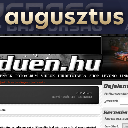
SENYEK
|
FOTÓALBUM
|
VIDEÓK
|
HIRDETŐTÁBLA
|
SHOP
|
LEVONÓ
|
LIN
|
|
|
autós hírek
médiaajánló
autószektor
2011-10-01
interjú • Susán Viki - RallyRacing
ztom
után összeszedte magát a Bútor-Bacigal páros, és ezúttal megmutatták,