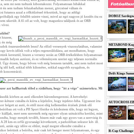
ika, sem mi nem tudtunk kibontakozni. Folyamatosan hibákkal
tt én sem tudtam felszabadultan menni, görcsössé váltam és
csi futamra azzal a célkitűzéssel érkeztünk, hogy az addigi
DOBOZ Sardegna 
róbáljuk egy felsőbb szintre vinni, mivel az egri nagyon jó kezdés óta ez
nem sikerült. A fő cél az volt, hogy magunkra találjunk és az ORB
 vívni.
alálni?
t hiszem,
ok én még
METABOND Kupa 
tudok összeszedettebb lenni! Az előző versenyek viszonylatában, valamint
hogy kevés időnk volt a teljes regenerálódásra, azt mondhatom, hogy
entünk keresztül, hiszen a verseny során az ORB értékelésben folyamatosan
madik helyen autózni, és ez véleményem szerint egy teljesen normális
ől. Úgy érzem, hogy bőven volt még bennem tartalék, ami nem tudott most
ég idő kell, sokkal több kilométer, sokkal nagyobb nyugalom, és
b koncentráció.
Drift Kings Summe
szer azt hallhattuk tőled a rádióban, hogy "itt a vége" számotokra. Mi
sodik körben az autó elkezdett háromhengerezni. A hetvehelyi
r-kétszer csinálta és kiírta a kijelzőre, hogy injektor-hiba. Ugyanezt írta
AUTOCROSS EB 2
r leégett az autó, és ettől most elég kellemetlen érzések jöttek elő
beíróban ott volt a PH Sport főnöke és kérdeztem tőle, hogy mi legyen,
 kiálljak, mert nem szeretnék még egyszer olyan szituációba kerülni, mint
ndta, hogy menjek tovább, hiszen már csak egy gyors van a szervizig és
 A 28 km-es orfűi gyorsasági következett, a parkolóban sokszor két- ill.
tó, aztán egy időre ez eltűnt, majd megint elkezdte csinálni a
kor leértünk a beíróba, már csak két henger ment folyamatosan, és egy
R-Cup Challeng