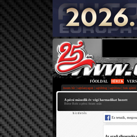
FŐOLDAL
|
HÍREK
|
VER
|
|
|
|
összes hír
sajtóanyagok
sajtóblog
sajtólista
link ajánló
A pécsi második év végi harmadikat hozott
Bútor Robi a pécsi futam után
h i r d e t é s
Ez tetszik, megos
Az aradi elkeseredés 