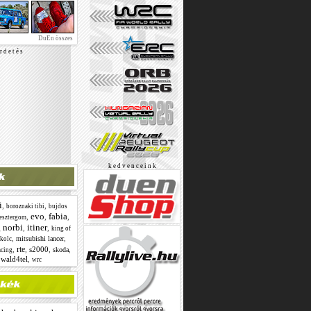
DuEn összes
r d e t é s
k e d v e n c e i n k
i
,
,
boroznaki tibi
bujdos
evo
fabia
,
,
,
esztergom
 norbi
itiner
,
,
king of
,
,
mitsubishi lancer
kolc
rte
,
,
s2000
,
,
skoda
acing
,
wald4tel
,
wrc