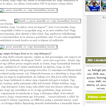
it jelent, hogy vége van, emiatt is nyilatkoztam azt, hogy számunkra itt
ert én akkor, ott, abban a helyzetben 100 %-ig biztos voltam ebben.
h i 
íróban
Sport főnöke,
a kérdést, hogy "na akkor, most mi legyen?", mire ő azt mondta, hogy
tt megoldják a hibát és nyugodjak meg, ez az autó rendben lesz! Nagy
ervizparkig, ahol rájöttek a hiba okára. Egy injektorsor kábelkötege
lt a karosszériához és ez okozta a problémát, amit 15 perc alatt megtaláltak
nekültünk és innét kezdve az autó is teljesen jól működött.
gy mégis fel fogsz férni az év végi dobogóra?
n még elsült a kezem egyszer, rögtön az első gyorsaságin, ami nagyon jól
t adtunk Asiéknak, de ahogyan Norbi - pont ezen a gyorson - kiesett, úgy
zzel egy időben persze megjött annak az érzése, hogy harmadikak lehetünk
an, ráadásul én év elején mindenkinek azt ígértem, hogy az első
balogh jan
asi
,
ni. A vasárnapi első gyorsaságit követően 12 másodperccel álltunk Asiék
drift
vetkező pedig messze volt. Felmerült bennem az a lehetőség is, hogy talán
,
,
,
duen
miki
at, ha nagyon megfeszülünk, de reálisan erre elég kicsi esélyt láttunk,
herczig
grepton
,
olna, hogy behibázok és akkor még a bajnoki dobogót is bukjuk. Úgy
mafc
,
,
europe
mis
ó, kemény, stabil autózással célba kell érnünk! Előjött belőlem, hogy
murva
,
n4
,
rallyr
 év végi dobogóra! Lehet, hogy soha többé nem lesz ilyenre esélyem, hogy
turi tomi
jek, hogy így összeálljon az év, és úgy gondoltam, hogy tartozom
 csapatomnak és másoknak is, hogy a dobogóra álljak. A következő
zott is, hogy visszavettem egy fokozattal… viszont beértünk a célba! Az
bszolút 8. helyen végeztünk, az ORB-ben pedig a második helyen, ezzel
gy az Országos Rallye Bajnokság abszolút értékelésében a harmadik helyen