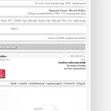
Ez a hír most jelenik meg 5850. alkalommal
Kapcsolt fórum:
Mecsek Rallye
Eddigi hozzászólások (798)
•
Új hozzászólás írása
r Robi
,
207
,
S2000
,
Igor Bacigál
,
Susán Viki
,
Mecsek
,
Pécs
,
tbr
,
rallyracing
Share
|
vissza az előbb megnézett oldalra
allye
2011.09.09-11.
llenge 2011
Pécs
részletes információink
hivatalos honlap
on-line műsorfüzet
hírek • videók • fotóalbumok • sajtóanyagok • fórumok • blogok