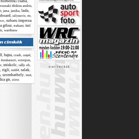
borbereki csaba
,
,
roznaki tibikiss andris
,
lada
o
,
jana
,
janika
,
,
nboard
,
,
,
rte
rallymovie
subaru impreza
,
 wrc
ca gtfour
turi
,
trabant
,
,
wartbmw
ts
ll
bajna
,
,
crash
,
,
csepel
,
,
,
dunaharaszti
esztergom
miskolc
r
,
,
rally ob
,
s t a t i s z t i k á k
rigli
salak
,
,
,
,
t
rozi64
szombathely
,
,
,
teszt
m
lica gts
,
zsiros