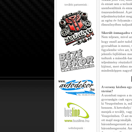
és emiatt sem a techn
további partnereink :
szembesültünk és emia
összeszedetlenné. A pé
teljesítményünket megp
az egész év folyamán 
élmezőnyében tudjunk
Sikerült önmagadra t
Nem teljesen, mivel az
hogy ennél azért tud
gyorsabban is menni, 
figyelembe véve azt, 
jelentős fejlődésen m
tudtunk a második-har
teljesítmény részünkr
kijönni, mert ehhez m
mindenképpen nagyob
A verseny közben egy
történt?
A szombati napon a má
gyorsaságin csak egysze
ki Veszprémben is, miko
bennem. A hetvehelyi 
menjek-e tovább, vagy
Veszprémben. Ő azt mo
ott majd megcsinálják.
háromhengerezett az au
háromhengerezést. Ami
webshopunk :