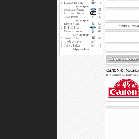
3.
Buza Zsuzsanna
3
3. korcsoport
1.
Wirtmann Ferenc
85
2.
Auszmann Gyula
52
3.
Lévai ferenc
42
4. korcsoport
1.
Póczik Ákos
60
címkék:
Búto
2.
Ifj. Érdi Tibor
51
3.
Csomor László
48
5. korcsoport
1.
Dombi Péter
51
2.
Merényi Zsolt
3
3.
Pehely Balázs
3
teljes táblázat
CANON 45. Mecsek R
Intercontinental Rally Cha