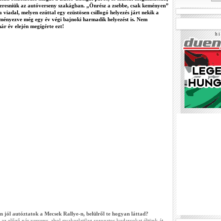
keresniük az autóverseny szakágban. „Önrész a zsebbe, csak keményen”
a viadal, melyen ezúttal egy ezüstösen csillogó helyezés járt nekik a
ényezve még egy év végi bajnoki harmadik helyezést is. Nem
ár év elején megígérte ezt!
h i 
 jól autóztatok a Mecsek Rallye-n, belülről te hogyan láttad?
 az előző pár verseny, ahol gyakorlatilag sorozatos kudarcokat éltünk át,