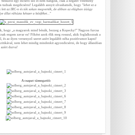
! Senkiről egy dicsérő szó el nem hangzik, csak a negatív vélemény
m tudnak megdicsérni! Legalább annyit olvashatnék, hogy
"lehet ez a
k lett az IRC-n és tök sokan megverték, de abban az elágban úúúgy
ye állat ráhúzta kétszer a kéziféket...
"
tjuk, hogy „a magyarok mind bénák, bezzeg a Kopecky!” Nagyon furcsa
m csak engem zavar ez! Főként azok élik meg rosszul, akik foglalkoznak a
, és az ilyen versenyző szeret azért legalább néha pozitívumot kapni!
kritikával, nem lehet mindig mindenkit agyondicsérni, de hogy állandóan
azért durva!
A csapat támogatói: