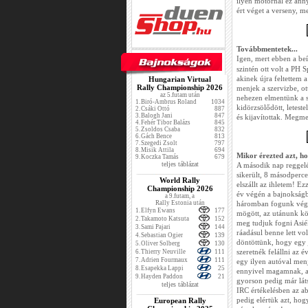
ilyen motornál ez anny
ért véget a verseny, m
Továbbmentetek...
Igen, mert ebben a be
szintén ott volt a PH 
akinek újra feltettem 
Hungarian Virtual
Rally Championship 2026
menjek a szervizbe, o
az 5.futam után
nehezen elmentünk a sz
1.
Biró-Ambrus Roland
1034
kidörzsölődött, leteste
2.
Csáki Ottó
887
3.
Balogh Jani
847
és kijavítottak. Megme
4.
Fehér Tibor Balázs
845
5.
Zsoldos Csaba
832
6.
Gách Bence
813
7.
Szegedi Zsolt
797
8.
Misik Attila
694
Mikor érezted azt, ho
9.
Koczka Tamás
679
teljes táblázat
A második nap reggelé
sikerült, 8 másodperce
World Rally
elszállt az ihletem! E
Championship 2026
év végén a bajnokságb
a 9.futam, a
Rally Estonia után
háromban fogunk végez
1.
Elfyn Ewans
177
mögött, az utánunk kö
2.
Takamoto Katsuta
152
meg tudjuk fogni Asiék
3.
Sami Pajari
144
ráadásul benne lett v
4.
Sebastian Ogier
139
döntöttünk, hogy egy j
5.
Oliver Solberg
130
szeretnék felállni az
6.
Thierry Neuville
111
7.
Adrien Fourmaux
111
egy ilyen autóval men
8.
Esapekka Lappi
25
ennyivel magamnak, a
9.
Hayden Paddon
21
gyorson pedig már láts
teljes táblázat
IRC értékelésben az a
pedig elértük azt, ho
European Rally