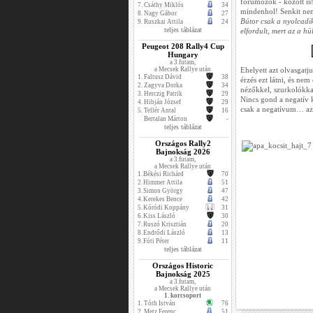
fórumozók - között is
7.
Csáthy Miklós
34
mindenhol! Senkit ne
8.
Nagy Gábor
27
Bútor csak a nyolcadi
9.
Ruszkai Attila
24
teljes táblázat
elfordult, mert az a hül
Peugeot 208 Rally4 Cup
Hungary
a 3.futam,
a Mecsek Rallye után
Ehelyett azt olvasga
1.
Faltusz Dávid
38
érzés ezt látni, és ne
2.
Zagyva Dorka
34
nézőkkel, szurkolókkal
3.
Herczig Patrik
29
Nincs gond a negatív 
4.
Hibján József
29
csak a negatívum… az 
5.
Tellér Antal
16
Bertalan Márton
-
teljes táblázat
Országos Rally2
Bajnokság 2026
a 3.futam,
a Mecsek Rallye után
1.
Békési Richárd
70
2.
Himmer Attila
51
3.
Simon György
47
4.
Kerekes Bence
42
5.
Kóródi Koppány
31
6.
Kiss László
30
7.
Ruszó Krisztián
20
8.
Endrődi László
13
9.
Fóti Péter
11
teljes táblázat
Országos Historic
Bajnokság 2025
a 3.futam,
a Mecsek Rallye után
1. korcsoport
1.
Tóth István
76
2.
Metz Ferenc
51