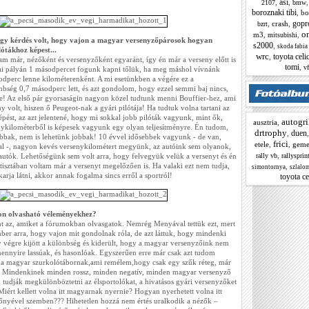
asi
,
,
2107
bmw
boroznaki tibi
,
bo
gopr
,
crash
,
bzrt
o
m3
,
,
mitsubishi
gy kérdés volt, hogy vajon a magyar versenyzőpárosok hogyan
s2000
,
skoda fabia
ótákhoz képest...
wrc
toyota celi
,
m már, nézőként és versenyzőként egyaránt, így én már a verseny előtt is
tomi
,
vf
i pályán 1 másodpercet fogunk kapni tőlük, ha meg máshol vívnánk
odperc lenne kilométerenként. A mi esetünkben a végére ez a
nbség 0,7 másodperc lett, és azt gondolom, hogy ezzel semmi baj nincs,
nie! Az első pár gyorsaságin nagyon közel tudtunk menni Bouffier-hez, ami
 volt, hiszen ő Peugeot-nak a gyári pilótája! Ha tudtuk volna tartani az
pést, az azt jelentené, hogy mi sokkal jobb pilóták vagyunk, mint ők,
autogri
ausztria
,
nykilométerből is képesek vagyunk egy olyan teljesítményre. Én tudom,
drtrophy
duen
,
bak, nem is lehetünk jobbak! 10 évvel idősebbek vagyunk - de van,
frici
etele
,
,
geme
l -, nagyon kevés versenykilométert megyünk, az autóink sem olyanok,
,
rally vb
rallysprin
autók. Lehetőségünk sem volt arra, hogy felvegyük velük a versenyt és én
 tisztában voltam már a versenyt megelőzően is. Ha valaki ezt nem tudja,
,
simontornya
szlalo
arja látni, akkor annak fogalma sincs erről a sportról!
toyota ce
on olvasható véleményekhez?
t az, amiket a fórumokban olvasgatok. Nemrég Menyával tettük ezt, mert
mber arra, hogy vajon mit gondolnak róla, de azt láttuk, hogy mindenki
gy végre kijött a különbség és kiderült, hogy a magyar versenyzőink nem
nnyire lassúak, és hasonlóak. Egyszerűen erre már csak azt tudom
a magyar szurkolótábornak,ami remélem,hogy csak egy szűk réteg, már
! Mindenkinek minden rossz, minden negatív, minden magyar versenyző
tudják megkülönböztetni az élsportolókat, a hivatásos gyári versenyzőket
iért kellett volna itt magyarnak nyernie? Hogyan nyerhetett volna itt
őnyével szemben??? Hihetetlen hozzá nem értés uralkodik a nézők –