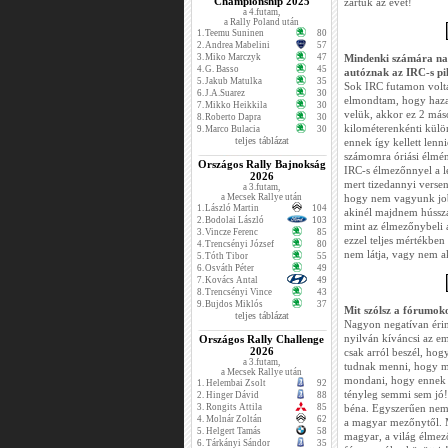
Championship 2025
zártuk az évet!
a 4.futam,
a Rally Poland után
1.
Teemu Suninen
80
2.
Andrea Mabelini
57
3.
Miko Marczyk
47
Mindenki számára na
4.
G. Basso
45
autóznak az IRC-s pil
5.
Jakub Matulka
35
Sok IRC futamon volta
6.
J.A.Suarez
30
elmondtam, hogy haza
7.
Mikko Heikkila
30
velük, akkor ez 2 más
8.
Roberto Dapra
30
kilométerenkénti külö
9.
Marco Bulacia
30
teljes táblázat
ennek így kellett len
számomra óriási élmény
Országos Rally Bajnokság
IRC-s élmezőnnyel a lé
2026
mert tizedannyi verse
a 3.futam,
a Mecsek Rallye után
hogy nem vagyunk job
1.
László Martin
104
akinél majdnem hússza
2.
Bodolai László
103
mint az élmezőnybeli 
3.
Vincze Ferenc
85
ezzel teljes mértékben
4.
Trencsényi József
80
nem látja, vagy nem ak
5.
Tóth Tibor
55
6.
Osváth Péter
49
7.
Kovács Antal
49
8.
Trencsényi Vince
43
9.
Bujdos Miklós
37
Mit szólsz a fórumok
teljes táblázat
Nagyon negatívan érin
nyilván kíváncsi az e
Országos Rally Challenge
2026
csak arról beszél, ho
a 3.futam,
tudnak menni, hogy me
a Mecsek Rallye után
mondani, hogy ennek 
1.
Helembai Zsolt
92
tényleg semmi sem jó
2.
Hinger Dávid
88
3.
Rongits Attila
85
béna. Egyszerűen nem 
4.
Molnár Zoltán
62
a magyar mezőnytől. M
5.
Helgert Tamás
58
magyar, a világ élmez
6.
Tárkányi Sándor
35