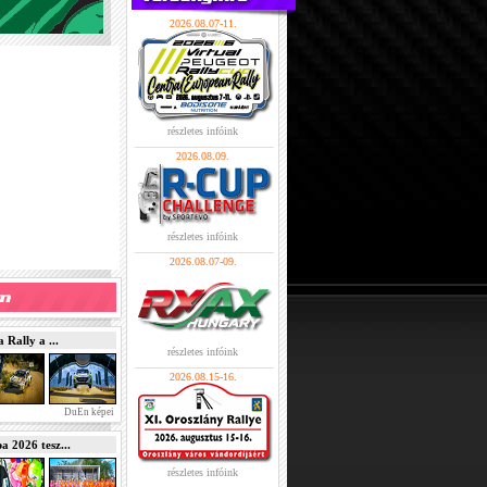
2026.08.07-11.
részletes infóink
2026.08.09.
részletes infóink
2026.08.07-09.
Rally a ...
részletes infóink
2026.08.15-16.
DuEn képei
2026 tesz...
részletes infóink