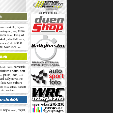
k e d v e n c e i n k
boroznaki tibi
,
bujdos
fabia
esztergom
,
,
,
evo
king of
norbi
,
,
itiner
skolc
,
,
mitsubishi lancer
s2000
lyracing
,
,
,
rte
wald4tel
omi
,
,
wrc
boroznaki
,
bereki csaba
ibikiss andris
bzrt
,
,
lada
janika
,
,
,
m3
,
na
ard
rallymovie
rte
,
,
,
subaru
 fabia wrc
,
trabant
,
,
ota celica gtfour
,
,
vfts
wartbmw
ll
bajna
csepel
,
,
,
,
crash