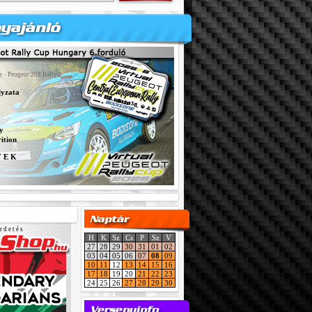
y - Peugeot 208 Rally4
lyzata
y
ition
Y E K
r d e t é s
H
K
Sz
Cs
P
Sz
V
27
28
29
30
31
01
02
03
04
05
06
07
08
09
10
11
12
13
14
15
16
17
18
19
20
21
22
23
24
25
26
27
28
29
30