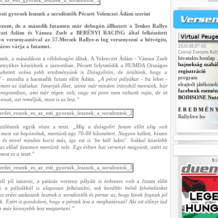
 esti gyorsok lesznek a sorsdöntők Pécsett Velenczei Ádám szerint
zezont, de a második futamon már dobogón állhatott a Tenkes Rallye
czei Ádám és Vánsza Zsolt a BERÉNYI RACING által felkészített
versenyautóval az 57.Mecsek Rallye-n fog versenyezni a hétvégén,
páros várja a futamot.
2026.08.07-10.
Central Europen Rall
hivatalos honlap
stek, a másodikon a céldobogón álltak. A Velenczei Ádám - Vánsza Zsolt
bajnokság szabá
senyükre készülnek a szezonban. Pécsett folytatódik a HUMDA Országos
regisztráció
ehetett volna jobb eredményünk is Diósgyőrön, de örültünk, hogy a
program
”
- mondta a harmadik futam előtt Ádám.
„A pécsi pályákat - ha lehet -
elrajtolt játékosok
 mint az ózdiakat. Ismerjük őket, szinte már minden irányból mentünk, bár
facebook esemén
rogramban, ami már régen volt, vagy mi pont nem voltunk rajta, de itt
BODISONE Nutr
nnak, azt reméljük, most is az lesz.”
E R E D M É N 
Rallylive.hu
szülésnek egyik része a teszt.
„Míg a diósgyőri futam előtt alig volt
, most ezt bepótoltuk, mentünk egy 70-80 kilométert. Nagyon kellett, hiszen
és mivel minden kocsi más, így ezt is ’be kell lakni’. Sokkal közelebb
 az előző futamon mentünk vele. Egy évben hat versenyt megyünk, azért ez
ost ez a teszt.”
h i 
l jól ismerni, a patinás verseny pályáit is érdemes volt a futam előtt
k a pályákból is alaposan felkészülni, sok korábbi belső felvételünket
z erdei szakaszok lesznek a sorsdöntők és persze az, hogy kinek fognak jól
sok. Ezért is gondolom, hogy a péntek lesz a meghatározó! Aki ott előnyt tud
p már könnyebb lesz megtartani.”