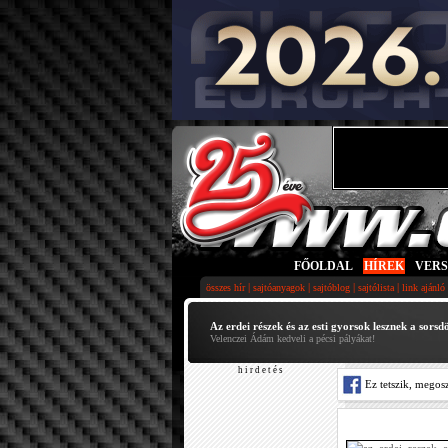
FŐOLDAL
|
HÍREK
|
VER
|
|
|
|
összes hír
sajtóanyagok
sajtóblog
sajtólista
link ajánló
Az erdei részek és az esti gyorsok lesznek a sorsd
Velenczei Ádám kedveli a pécsi pályákat!
h i r d e t é s
Ez tetszik, megos