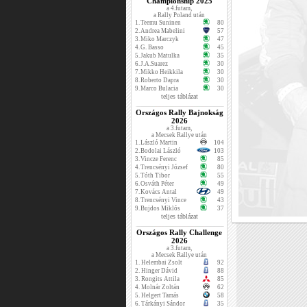
Championship 2025
a 4.futam,
a Rally Poland után
1.
Teemu Suninen
80
2.
Andrea Mabelini
57
3.
Miko Marczyk
47
4.
G. Basso
45
5.
Jakub Matulka
35
6.
J.A.Suarez
30
7.
Mikko Heikkila
30
8.
Roberto Dapra
30
9.
Marco Bulacia
30
teljes táblázat
Országos Rally Bajnokság
2026
a 3.futam,
a Mecsek Rallye után
1.
László Martin
104
2.
Bodolai László
103
3.
Vincze Ferenc
85
4.
Trencsényi József
80
5.
Tóth Tibor
55
6.
Osváth Péter
49
7.
Kovács Antal
49
8.
Trencsényi Vince
43
9.
Bujdos Miklós
37
teljes táblázat
Országos Rally Challenge
2026
a 3.futam,
a Mecsek Rallye után
1.
Helembai Zsolt
92
2.
Hinger Dávid
88
3.
Rongits Attila
85
4.
Molnár Zoltán
62
5.
Helgert Tamás
58
6.
Tárkányi Sándor
35