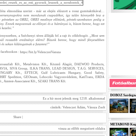
lóta elmondása szerint - már az elején elúszott a rossz gumitaktikával…
 versenynapokra nem mondanak csapadékot, így talán könnyebb lesz a
y pénteken az ORB2, ORB3 mezőnye előttünk, péntek-szombaton pedig a
őny. Ennek megvannak az előnyei és a hátrányai is, bízom benne, hogy ezt
i kezelni.”
rnyezetben, a Széchenyi téren állítják fel a rajt és céldobogót.
„Most sem
nál rosszabb eredményt elérni! Bízunk benne, hogy minél fényesebben
i és sokan kilátogatnak a futamra!”
a facebookon :
https://bit.ly/VelenczeiVansza
aszfalt Kft., Metalvision Kft., Közmű Alagút, DAEWOO Products,
VIA, SIVA Group, ILKA TRANS, LEAD DESIGN, T.A.G. SERVICES,
ARY Kft., EFTECH, Gulf Lubricants Hungary, Good Safety,
u, HRT Spedition, GEOteam, Lehoczki Vagyonvédelem, KatiTrans, ERDA
., Amtest-Associatest Kft., SZAKI TRANS Kft.
DOBOZ Sardegna 
Ez a hír most jelenik meg 1218. alkalommal
címkék:
Velenczei Ádám
,
Vánsza Zsolt
Share
|
METABOND Kupa 
vissza az előbb megnézett oldalra