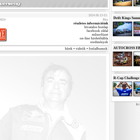
2024.06.13-15.
Drift Kings Summe
 2024
Pécs
részletes információink
hivatalos honlap
facebook oldal
műsorfüzet
on-line hirdetőtábla
eredmények
AUTOCROSS EB 2
hírek • videók • fotóalbumok
R-Cup Challeng
h i 