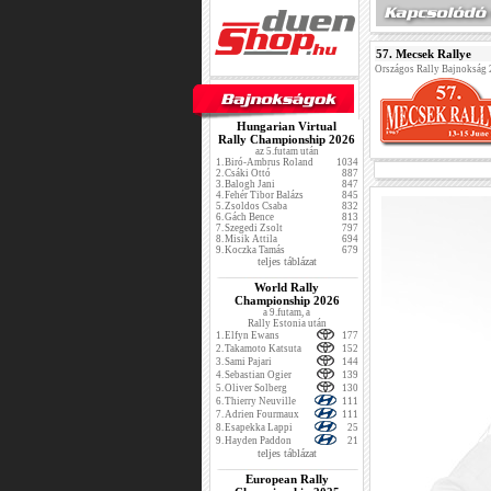
57. Mecsek Rallye
Országos Rally Bajnokság
Hungarian Virtual
Rally Championship 2026
az 5.futam után
1.
Biró-Ambrus Roland
1034
2.
Csáki Ottó
887
3.
Balogh Jani
847
4.
Fehér Tibor Balázs
845
5.
Zsoldos Csaba
832
6.
Gách Bence
813
7.
Szegedi Zsolt
797
8.
Misik Attila
694
9.
Koczka Tamás
679
teljes táblázat
World Rally
Championship 2026
a 9.futam, a
Rally Estonia után
1.
Elfyn Ewans
177
2.
Takamoto Katsuta
152
3.
Sami Pajari
144
4.
Sebastian Ogier
139
5.
Oliver Solberg
130
6.
Thierry Neuville
111
7.
Adrien Fourmaux
111
8.
Esapekka Lappi
25
9.
Hayden Paddon
21
teljes táblázat
European Rally