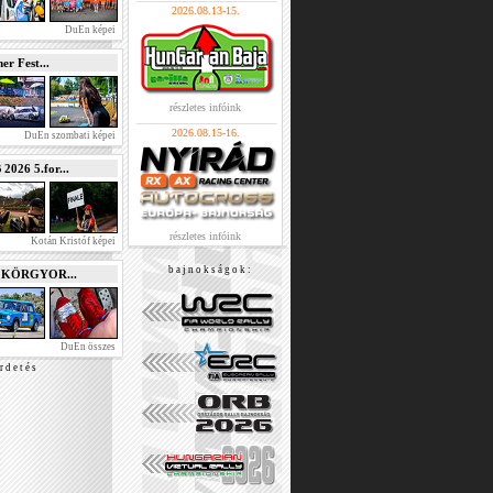
2026.08.13-15.
DuEn képei
r Fest...
részletes infóink
2026.08.15-16.
DuEn szombati képei
026 5.for...
részletes infóink
Kotán Kristóf képei
b a j n o k s á g o k :
e KÖRGYOR...
DuEn összes
r d e t é s