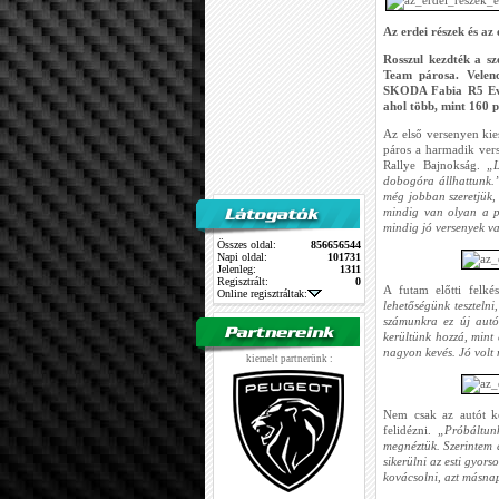
Az erdei részek és az
Rosszul kezdték a s
Team párosa. Velen
SKODA Fabia R5 Evo 
ahol több, mint 160 
Az első versenyen kie
páros a harmadik ver
Rallye Bajnokság.
„L
dobogóra állhattunk.
még jobban szeretjük,
mindig van olyan a p
mindig jó versenyek va
Összes oldal:
856656544
Napi oldal:
101731
Jelenleg:
1311
Regisztrált:
0
A futam előtti felké
Online regisztráltak:
lehetőségünk tesztelni
számunkra ez új autó 
kerültünk hozzá, mint
nagyon kevés. Jó volt m
kiemelt partnerünk :
Nem csak az autót kel
felidézni.
„Próbáltun
megnéztük. Szerintem a
sikerülni az esti gyor
kovácsolni, azt másna