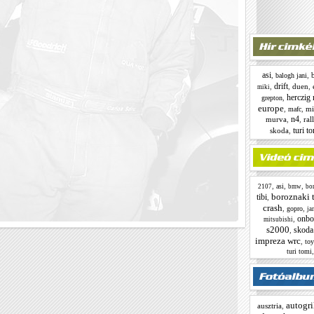
asi
,
,
balogh jani
drift
,
,
duen
,
miki
herczig 
,
grepton
europe
,
,
mi
mafc
n4
murva
,
,
ral
turi t
skoda
,
,
,
,
asi
2107
bmw
bor
boroznaki t
tibi
,
crash
,
,
gopro
ja
onbo
,
mitsubishi
s2000
skoda
,
impreza wrc
,
toy
turi tomi
autogri
ausztria
,