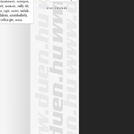
,
,
,
dunaharaszti
esztergom
er
rally ob
,
miskolc
,
,
s t a t i s z t i k á k
salak
nt
,
rigli
,
,
,
rozi64
zlalom
szombathely
,
,
 celica gts
,
zsiros