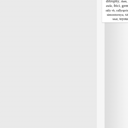
drtrophy
,
duen
frici
gem
etele
,
,
,
rallyspri
rally vb
s
simontornya
,
toyota
,
teszt