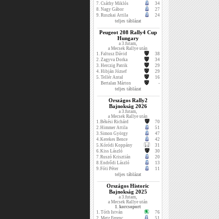
7.
Csáthy Miklós
34
8.
Nagy Gábor
27
9.
Ruszkai Attila
24
teljes táblázat
Peugeot 208 Rally4 Cup
Hungary
a 3.futam,
a Mecsek Rallye után
1.
Faltusz Dávid
38
2.
Zagyva Dorka
34
3.
Herczig Patrik
29
4.
Hibján József
29
5.
Tellér Antal
16
Bertalan Márton
-
teljes táblázat
Országos Rally2
Bajnokság 2026
a 3.futam,
a Mecsek Rallye után
1.
Békési Richárd
70
2.
Himmer Attila
51
3.
Simon György
47
4.
Kerekes Bence
42
5.
Kóródi Koppány
31
6.
Kiss László
30
7.
Ruszó Krisztián
20
8.
Endrődi László
13
9.
Fóti Péter
11
teljes táblázat
Országos Historic
Bajnokság 2025
a 3.futam,
a Mecsek Rallye után
1. korcsoport
1.
Tóth István
76
2.
Metz Ferenc
51