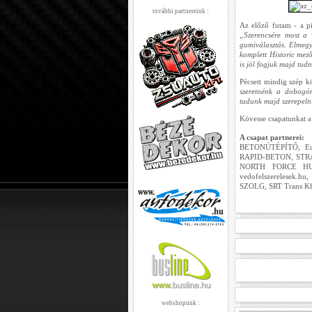
további partnereink :
Az előző futam - a pi
„Szerencsére most a
gumiválasztás. Elmeg
komplett Historic mez
is jól fogjuk majd tudn
Pécsett mindig szép kö
szeretnénk a dobogó
tudunk majd szerepeln
Kövesse csapatunkat 
A csapat partnerei:
BETONÚTÉPÍTŐ, Euro
RAPID-BETON, STRA
NORTH FORCE HUNG
vedofelszerelesek.h
SZOLG, SRT Trans Kft
webshopunk :