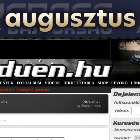
SENYEK
|
FOTÓALBUM
|
VIDEÓK
|
HIRDETŐTÁBLA
|
SHOP
|
LEVONÓ
|
LIN
|
|
|
autós hírek
médiaajánló
autószektor
öntők
2024-06-12
sajtóanyag • DuEn
ztom