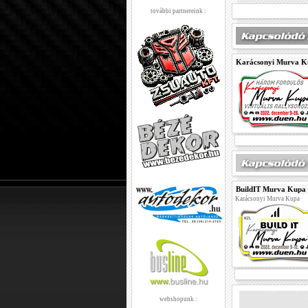
további partnereink :
Karácsonyi Murva K
BuildIT Murva Kupa
Karácsonyi Murva Kupa
webshopunk :