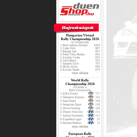
Hungarian Virtual
Rally Championship 2026
az 5.futam után
1.
Biró-Ambrus Roland
1034
2.
Csáki Ottó
887
3.
Balogh Jani
847
4.
Fehér Tibor Balázs
845
5.
Zsoldos Csaba
832
6.
Gách Bence
813
7.
Szegedi Zsolt
797
8.
Misik Attila
694
9.
Koczka Tamás
679
teljes táblázat
World Rally
Championship 2026
a 9.futam, a
Rally Estonia után
1.
Elfyn Ewans
177
2.
Takamoto Katsuta
152
3.
Sami Pajari
144
4.
Sebastian Ogier
139
5.
Oliver Solberg
130
6.
Thierry Neuville
111
7.
Adrien Fourmaux
111
8.
Esapekka Lappi
25
9.
Hayden Paddon
21
teljes táblázat
European Rally