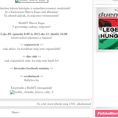
berben három hétvégén is szimulátorversenyt rendezünk!
h i 
Itt a Karácsonyi Murva Kupa első állomása!
Új-zélandi pályák, A csoportos versenyautók!
BuildIT Murva Kupa
3 gyorsasági szakasz, négyszer!
2.dec.09. (péntek) 8:00 és 2022.dec.12. (hétfő) 24:00
között tudod teljesíteni a futamot!
>> regisztráció <<
csak akkor, ha korábban még nem regisztráltál!
>> dirt club <<
csak regisztráció után, ha még nem léptél be!
>> hivatalos facebook esemény <<
>> eredmények <<
Rallylive.hu
Köszönjük a BuildIT támogatását!
Ez a hír most jelenik meg 1301. alkalommal
Share
|