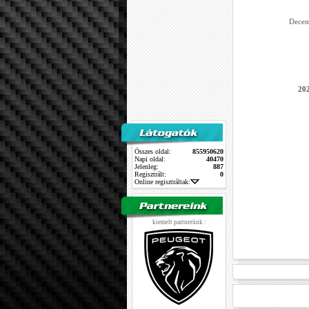
Decem
202
Összes oldal:
855950620
Napi oldal:
40470
Jelenleg:
887
Regisztrált:
0
Online regisztráltak:
kiemelt partnerünk :