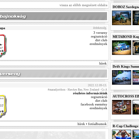
vissza az előbb megnézett oldalra
DOBOZ Sardegna 
upa
érdekesség.
3 verseny
regisztráció
METABOND Kupa 
dirt club
eredmények
hírek
Drift Kings Summe
2022.12.09-13.
#maradjotthon - Hawkes Bay, New Zealand - Gr.A
részletes információink
AUTOCROSS EB 2
regisztráció
dirt club
facebook esemény
eredmények
hírek • fotóalbumok
R-Cup Challeng