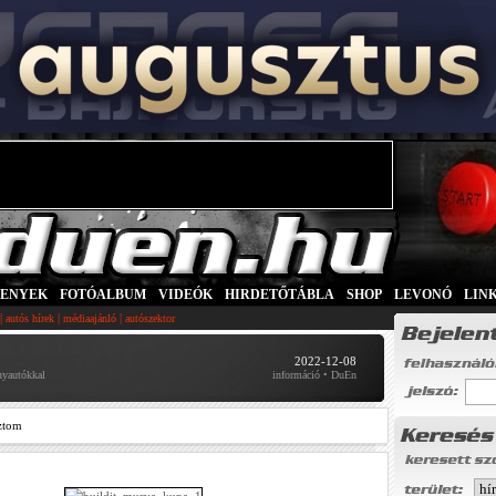
SENYEK
|
FOTÓALBUM
|
VIDEÓK
|
HIRDETŐTÁBLA
|
SHOP
|
LEVONÓ
|
LIN
|
|
|
autós hírek
médiaajánló
autószektor
2022-12-08
nyautókkal
információ • DuEn
ztom