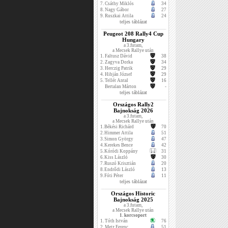
7.
Csáthy Miklós
34
8.
Nagy Gábor
27
9.
Ruszkai Attila
24
teljes táblázat
Peugeot 208 Rally4 Cup
Hungary
a 3.futam,
a Mecsek Rallye után
1.
Faltusz Dávid
38
2.
Zagyva Dorka
34
3.
Herczig Patrik
29
4.
Hibján József
29
5.
Tellér Antal
16
Bertalan Márton
-
teljes táblázat
Országos Rally2
Bajnokság 2026
a 3.futam,
a Mecsek Rallye után
1.
Békési Richárd
70
2.
Himmer Attila
51
3.
Simon György
47
4.
Kerekes Bence
42
5.
Kóródi Koppány
31
6.
Kiss László
30
7.
Ruszó Krisztián
20
8.
Endrődi László
13
9.
Fóti Péter
11
teljes táblázat
Országos Historic
Bajnokság 2025
a 3.futam,
a Mecsek Rallye után
1. korcsoport
1.
Tóth István
76
2.
Metz Ferenc
51