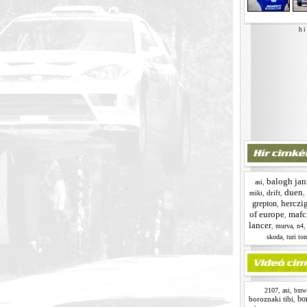
h i 
balogh jan
,
asi
duen
,
drift
,
,
miki
herczi
grepton
,
of europe
mafc
,
lancer
,
,
murva
n4
,
skoda
turi to
,
,
2107
asi
bmw
bor
boroznaki tibi
,