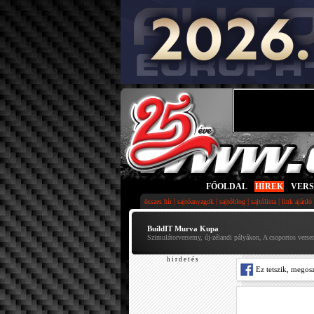
FŐOLDAL
|
HÍREK
|
VER
|
|
|
|
összes hír
sajtóanyagok
sajtóblog
sajtólista
link ajánló
BuildIT Murva Kupa
Szimulátorversemy, új-zélandi pályákon, A csoportos verse
h i r d e t é s
Ez tetszik, megos