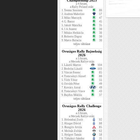
Championship 2025
a 4.futam,
a Rally Poland után
1.
Teemu Suninen
80
2.
Andrea Mabelini
57
3.
Miko Marczyk
47
4.
G. Basso
45
5.
Jakub Matulka
35
6.
J.A.Suarez
30
7.
Mikko Heikkila
30
8.
Roberto Dapra
30
9.
Marco Bulacia
30
teljes táblázat
Országos Rally Bajnokság
2026
a 3.futam,
a Mecsek Rallye után
1.
László Martin
104
2.
Bodolai László
103
3.
Vincze Ferenc
85
4.
Trencsényi József
80
5.
Tóth Tibor
55
6.
Osváth Péter
49
7.
Kovács Antal
49
8.
Trencsényi Vince
43
9.
Bujdos Miklós
37
teljes táblázat
Országos Rally Challenge
2026
a 3.futam,
a Mecsek Rallye után
1.
Helembai Zsolt
92
2.
Hinger Dávid
88
3.
Rongits Attila
85
4.
Molnár Zoltán
62
5.
Helgert Tamás
58
6.
Tárkányi Sándor
35