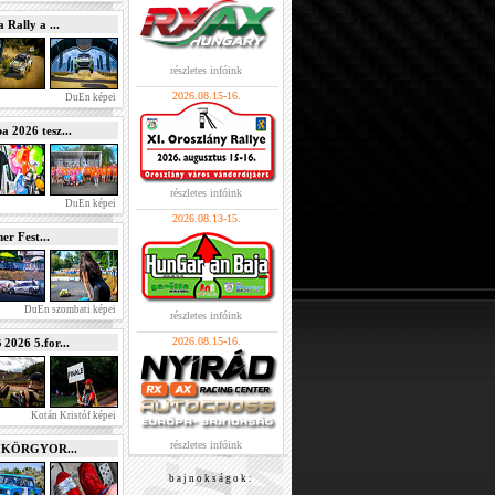
Rally a ...
részletes infóink
2026.08.15-16.
DuEn képei
2026 tesz...
részletes infóink
DuEn képei
2026.08.13-15.
r Fest...
DuEn szombati képei
részletes infóink
2026.08.15-16.
026 5.for...
Kotán Kristóf képei
részletes infóink
e KÖRGYOR...
b a j n o k s á g o k :