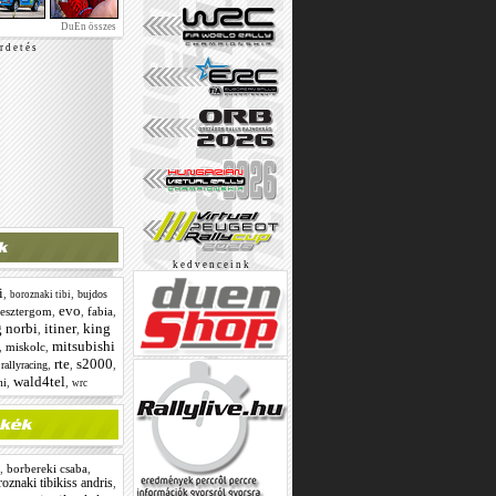
DuEn összes
r d e t é s
k e d v e n c e i n k
i
,
,
bujdos
boroznaki tibi
evo
esztergom
,
,
fabia
,
g norbi
itiner
king
,
,
mitsubishi
,
miskolc
,
rte
s2000
,
,
,
,
rallyracing
wald4tel
,
,
mi
wrc
,
borbereki csaba
,
oznaki tibikiss andris
,