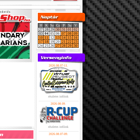
r d e t é s
H
K
Sz
Cs
P
Sz
V
27
28
29
30
31
01
02
03
04
05
06
07
08
09
10
11
12
13
14
15
16
17
18
19
20
21
22
23
24
25
26
27
28
29
30
2026.08.07-11.
részletes infóink
2026.08.09.
részletes infóink
2026.08.07-09.