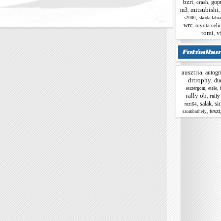
bzrt
gop
,
crash
,
mitsubishi
m3
,
,
skoda fabi
s2000
wrc
,
toyota celi
tomi
v
,
ausztria
autogri
,
drtrophy
du
,
,
,
esztergom
etele
rally ob
,
rally
si
salak
,
,
rozi64
teszt
,
szombathely