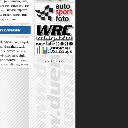
janika
ro
lada
,
,
,
,
jana
rte
,
,
,
,
rallymovie
onboard
subaru impreza
,
a wrc
turi
ca gtfour
,
,
trabant
fts
,
wartbmw
ll
bajna
,
,
,
csepel
,
crash
dunaharaszti
en
,
,
gemer
frici
,
,
,
miskolc
rigli
 vb
,
,
,
rallysprint
montornya
,
,
szlalom
s t a t i s z t i k á k
,
,
zsiros
toyota celica gts