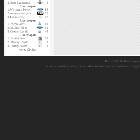
3.
Buza Zsuzsanna
3
3. korcsoport
1.
Wirtmann Ferenc
85
2.
Auszmann Gyula
52
3.
Lévai ferenc
42
4. korcsoport
1.
Póczik Ákos
60
2.
Ifj. Érdi Tibor
51
3.
Csomor László
48
5. korcsoport
1.
Dombi Péter
51
2.
Merényi Zsolt
3
3.
Pehely Balázs
3
teljes táblázat
DuEn © 1999-2026 •
impres
A honlap eredeti tartalma, illetve oldalainak bármilyen alkotóeleme (szöveg, ké