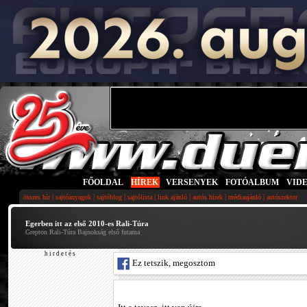
FŐOLDAL
|
HÍREK
|
VERSENYEK
|
FOTÓALBUM
|
VID
|
|
|
|
|
|
|
összes hír
sajtóanyagok
sajtóblog
sajtólista
link ajánló
autós hírek
médiaajánló
autószektor
Egerben itt az első 2010-es Rali-Túra
Grepton Rali-Túra Bajnokság első futama
h i r d e t é s
Ez tetszik, megosztom