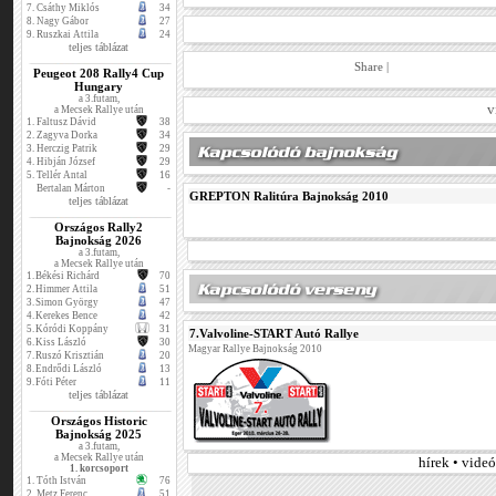
7.
Csáthy Miklós
34
8.
Nagy Gábor
27
9.
Ruszkai Attila
24
teljes táblázat
Share
|
Peugeot 208 Rally4 Cup
Hungary
a 3.futam,
v
a Mecsek Rallye után
1.
Faltusz Dávid
38
2.
Zagyva Dorka
34
3.
Herczig Patrik
29
4.
Hibján József
29
5.
Tellér Antal
16
Bertalan Márton
-
GREPTON Ralitúra Bajnokság 2010
teljes táblázat
Országos Rally2
Bajnokság 2026
a 3.futam,
a Mecsek Rallye után
1.
Békési Richárd
70
2.
Himmer Attila
51
3.
Simon György
47
4.
Kerekes Bence
42
5.
Kóródi Koppány
31
7.Valvoline-START Autó Rallye
6.
Kiss László
30
Magyar Rallye Bajnokság 2010
7.
Ruszó Krisztián
20
8.
Endrődi László
13
9.
Fóti Péter
11
teljes táblázat
Országos Historic
Bajnokság 2025
a 3.futam,
a Mecsek Rallye után
hírek • vide
1. korcsoport
1.
Tóth István
76
2.
Metz Ferenc
51