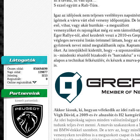
Itt a tavasz, itt van újra…
S ezzel együtt a Rali-Túra.
Igaz az időjósok nem teljesen verőfényes napsütést
ígérnek a várva várt első verseny időpontjára. De 
eső, vihar, vagy akár hurrikán - a megszállott
versenyzőket és rajongókat még ez sem tántoríthatja
Eger Rallye-tól, ahol kezdetét veszi a 2010-es Gre
végleges nevezési listán örömmel láttam, hogy az 
győztesek nevei mind megtalálhatók rajta. Kaptam 
őket. Az interjúkból kiderült, hogy - a szponzorál
is - mindenki részéről bizakodó és "harcrakész" a v
alapos a technikai felkészülés; és készek a murva-p
is.
Összes oldal:
856694690
Napi oldal:
139877
Jelenleg:
1153
Regisztrált:
0
Online regisztráltak:
kiemelt partnerünk :
Akkor lássuk, ki, hogyan vélekedik az idei rali-s
Végh Dávid, a 2009-es év abszolút és H2 kategóri
Az idei bajnokság sajnos minden valószínűséggel 
tudunk teljes évet menni. A murvás szakaszokon a 
mi BMW-énkkel szemben. De a terv az, hogy minél
versenyeken továbbra is a megszokott csapat és hátt