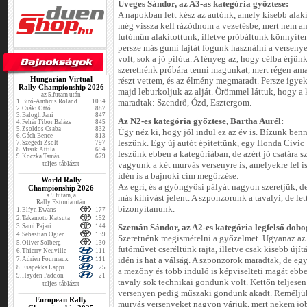
Üveges Sándor, az A3-as kategória győztese:
A napokban lett kész az autónk, amely kisebb alak
még vissza kell rázódnom a vezetésbe, mert nem an
futóműn alakítottunk, illetve próbáltunk könnyíten
persze más gumi fajtát fogunk használni a versenye
volt, sok a jó pilóta. A lényeg az, hogy célba érjü
szeretnénk próbára tenni magunkat, mert régen am
Hungarian Virtual
részt vettem, és az élmény megmaradt. Persze igyek
Rally Championship 2026
majd leburkoljuk az alját. Örömmel láttuk, hogy a
az 5.futam után
1.
Biró-Ambrus Roland
1034
maradtak: Szendrő, Ózd, Esztergom.
2.
Csáki Ottó
887
3.
Balogh Jani
847
Az N2-es kategória győztese, Bartha Aurél:
4.
Fehér Tibor Balázs
845
5.
Zsoldos Csaba
832
Úgy néz ki, hogy jól indul ez az év is. Bízunk ben
6.
Gách Bence
813
leszünk. Egy új autót építettünk, egy Honda Civic 
7.
Szegedi Zsolt
797
8.
Misik Attila
694
leszünk ebben a kategóriában, de azért jó csatára
9.
Koczka Tamás
679
teljes táblázat
vagyunk a két murvás versenyre is, amelyekre fel i
idén is a bajnoki cím megőrzése.
World Rally
Az egri, és a gyöngyösi pályát nagyon szeretjük, 
Championship 2026
a 9.futam, a
más kihívást jelent. A szponzorunk a tavalyi, de lett
Rally Estonia után
bizonyítanunk.
1.
Elfyn Ewans
177
2.
Takamoto Katsuta
152
3.
Sami Pajari
144
Szemán Sándor, az A2-es kategória legfelső dobo
4.
Sebastian Ogier
139
Szeretnénk megismételni a győzelmet. Ugyanaz az a
5.
Oliver Solberg
130
futóművet cseréltünk rajta, illetve csak kisebb újít
6.
Thierry Neuville
111
7.
Adrien Fourmaux
111
idén is hat a válság. A szponzorok maradtak, de egy 
8.
Esapekka Lappi
25
a mezőny és több induló is képviselteti magát ebbe
9.
Hayden Paddon
21
tavaly sok technikai gondunk volt. Kettőn teljese
teljes táblázat
versenyen pedig műszaki gondunk akadt. Reméljük 
European Rally
murvás versenyeket nagyon várjuk, mert nekem job