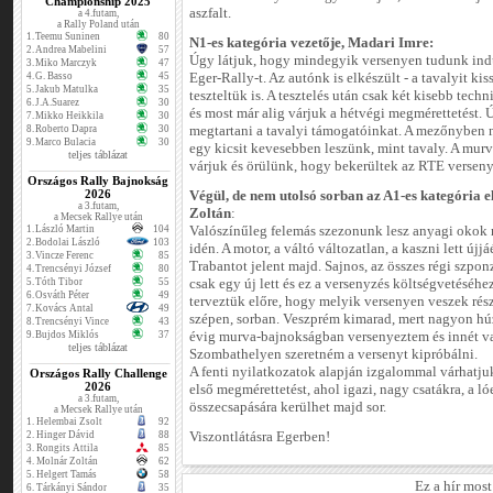
Championship 2025
aszfalt.
a 4.futam,
a Rally Poland után
1.
Teemu Suninen
80
N1-es kategória vezetője, Madari Imre:
2.
Andrea Mabelini
57
Úgy látjuk, hogy mindegyik versenyen tudunk ind
3.
Miko Marczyk
47
4.
G. Basso
45
Eger-Rally-t. Az autónk is elkészült - a tavalyit kiss
5.
Jakub Matulka
35
teszteltük is. A tesztelés után csak két kisebb tech
6.
J.A.Suarez
30
és most már alig várjuk a hétvégi megmérettetést. 
7.
Mikko Heikkila
30
8.
Roberto Dapra
30
megtartani a tavalyi támogatóinkat. A mezőnyben 
9.
Marco Bulacia
30
egy kicsit kevesebben leszünk, mint tavaly. A mur
teljes táblázat
várjuk és örülünk, hogy bekerültek az RTE versen
Országos Rally Bajnokság
2026
Végül, de nem utolsó sorban az A1-es kategória el
a 3.futam,
Zoltán
:
a Mecsek Rallye után
1.
László Martin
104
Valószínűleg felemás szezonunk lesz anyagi okok mi
2.
Bodolai László
103
idén. A motor, a váltó változatlan, a kaszni lett új
3.
Vincze Ferenc
85
Trabantot jelent majd. Sajnos, az összes régi szpon
4.
Trencsényi József
80
5.
Tóth Tibor
55
csak egy új lett és ez a versenyzés költségvetésé
6.
Osváth Péter
49
terveztük előre, hogy melyik versenyen veszek rész
7.
Kovács Antal
49
szépen, sorban. Veszprém kimarad, mert nagyon húz
8.
Trencsényi Vince
43
9.
Bujdos Miklós
37
évig murva-bajnokságban versenyeztem és innét van
teljes táblázat
Szombathelyen szeretném a versenyt kipróbálni.
A fenti nyilatkozatok alapján izgalommal várhatjuk
Országos Rally Challenge
2026
első megmérettetést, ahol igazi, nagy csatákra, a l
a 3.futam,
összecsapására kerülhet majd sor.
a Mecsek Rallye után
1.
Helembai Zsolt
92
2.
Hinger Dávid
88
Viszontlátásra Egerben!
3.
Rongits Attila
85
4.
Molnár Zoltán
62
5.
Helgert Tamás
58
Ez a hír mos
6.
Tárkányi Sándor
35