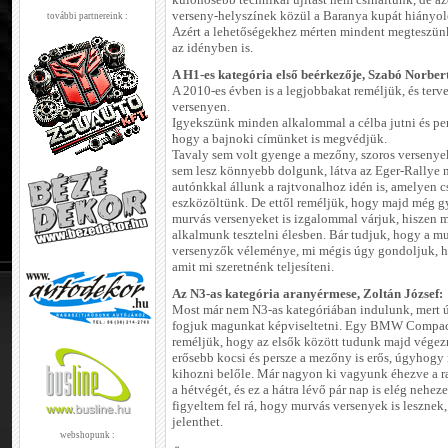
különösebb technikai újítást nem csináltunk, de azé
verseny-helyszínek közül a Baranya kupát hiányo
további partnereink :
Azért a lehetőségekhez mérten mindent megteszünk
az idényben is.
A H1-es kategória első beérkezője, Szabó Norber
A 2010-es évben is a legjobbakat reméljük, és terv
versenyen.
Igyekszünk minden alkalommal a célba jutni és per
hogy a bajnoki címünket is megvédjük.
Tavaly sem volt gyenge a mezőny, szoros versenyek
sem lesz könnyebb dolgunk, látva az Eger-Rallye ne
autónkkal állunk a rajtvonalhoz idén is, amelyen c
eszközöltünk. De ettől reméljük, hogy majd még g
murvás versenyeket is izgalommal várjuk, hiszen m
alkalmunk tesztelni élesben. Bár tudjuk, hogy a m
versenyzők véleménye, mi mégis úgy gondoljuk, ho
amit mi szeretnénk teljesíteni.
Az N3-as kategória aranyérmese, Zoltán József:
Most már nem N3-as kategóriában indulunk, mert ú
fogjuk magunkat képviseltetni. Egy BMW Compactr
reméljük, hogy az elsők között tudunk majd végezn
erősebb kocsi és persze a mezőny is erős, úgyhogy
kihozni belőle. Már nagyon ki vagyunk éhezve a ra
a hétvégét, és ez a hátra lévő pár nap is elég nehe
figyeltem fel rá, hogy murvás versenyek is lesznek,
jelenthet.
webshopunk :