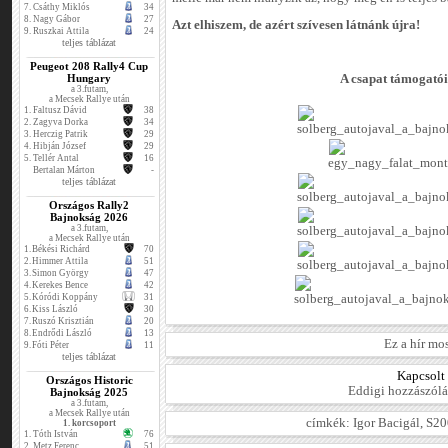
7.
Csáthy Miklós
34
8.
Nagy Gábor
27
Azt elhiszem, de azért szívesen látnánk újra!
9.
Ruszkai Attila
24
teljes táblázat
Peugeot 208 Rally4 Cup
Hungary
A csapat támogatói
a 3.futam,
a Mecsek Rallye után
1.
Faltusz Dávid
38
2.
Zagyva Dorka
34
3.
Herczig Patrik
29
4.
Hibján József
29
5.
Tellér Antal
16
Bertalan Márton
-
teljes táblázat
Országos Rally2
Bajnokság 2026
a 3.futam,
a Mecsek Rallye után
1.
Békési Richárd
70
2.
Himmer Attila
51
3.
Simon György
47
4.
Kerekes Bence
42
5.
Kóródi Koppány
31
6.
Kiss László
30
7.
Ruszó Krisztián
20
8.
Endrődi László
13
Ez a hír mo
9.
Fóti Péter
11
teljes táblázat
Kapcsolt
Országos Historic
Eddigi hozzászólá
Bajnokság 2025
a 3.futam,
a Mecsek Rallye után
címkék:
Igor Bacigál
,
S20
1. korcsoport
1.
Tóth István
76
2.
Metz Ferenc
51