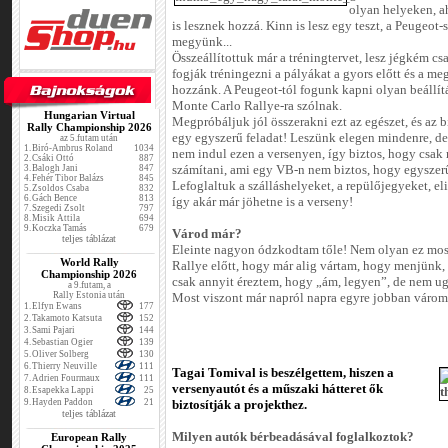
olyan helyeken, a
is lesznek hozzá. Kinn is lesz egy teszt, a Peugeo
megyünk...
Összeállítottuk már a tréningtervet, lesz jégkém cs
fogják tréningezni a pályákat a gyors előtt és a me
hozzánk. A Peugeot-tól fogunk kapni olyan beállítá
Monte Carlo Rallye-ra szólnak.
Hungarian Virtual
Megpróbáljuk jól összerakni ezt az egészet, és az 
Rally Championship 2026
egy egyszerű feladat! Leszünk elegen mindenre, d
az 5.futam után
1.
Biró-Ambrus Roland
1034
nem indul ezen a versenyen, így biztos, hogy csa
2.
Csáki Ottó
887
3.
Balogh Jani
847
számítani, ami egy VB-n nem biztos, hogy egyszerűs
4.
Fehér Tibor Balázs
845
Lefoglaltuk a szálláshelyeket, a repülőjegyeket, el
5.
Zsoldos Csaba
832
6.
Gách Bence
813
így akár már jöhetne is a verseny!
7.
Szegedi Zsolt
797
8.
Misik Attila
694
9.
Koczka Tamás
679
Várod már?
teljes táblázat
Eleinte nagyon ódzkodtam tőle! Nem olyan ez mos
World Rally
Rallye előtt, hogy már alig vártam, hogy menjünk,
Championship 2026
csak annyit éreztem, hogy „ám, legyen”, de nem 
a 9.futam, a
Rally Estonia után
Most viszont már napról napra egyre jobban váro
1.
Elfyn Ewans
177
2.
Takamoto Katsuta
152
3.
Sami Pajari
144
4.
Sebastian Ogier
139
5.
Oliver Solberg
130
6.
Thierry Neuville
111
Tagai Tomival is beszélgettem, hiszen a
7.
Adrien Fourmaux
111
versenyautót és a műszaki hátteret ők
8.
Esapekka Lappi
25
9.
Hayden Paddon
21
biztosítják a projekthez.
teljes táblázat
Milyen autók bérbeadásával foglalkoztok?
European Rally