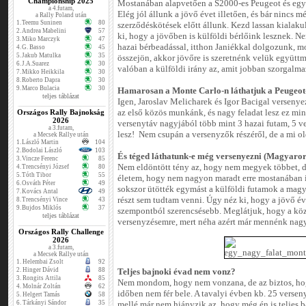
Championship 2025
Mostanában alapvetően a S2000-es Peugeot és egy
a 4.futam,
Elég jól állunk a jövő évet illetően, és bár nincs m
a Rally Poland után
1.
Teemu Suninen
80
szerződéskötések előtt állunk. Kezd lassan kialaku
2.
Andrea Mabelini
57
ki, hogy a jövőben is külföldi bérlőink lesznek. 
3.
Miko Marczyk
47
hazai bérbeadással, itthon Janiékkal dolgozunk, mo
4.
G. Basso
45
5.
Jakub Matulka
35
összejön, akkor jövőre is szeretnénk velük együtt
6.
J.A.Suarez
30
valóban a külföldi irány az, amit jobban szorgalm
7.
Mikko Heikkila
30
8.
Roberto Dapra
30
9.
Marco Bulacia
30
Hamarosan a Monte Carlo-n láthatjuk a Peugeot-t
teljes táblázat
Igen, Jaroslav Melicharek és Igor Bacigal versenyez
Országos Rally Bajnokság
az első közös munkánk, és nagy feladat lesz ez min
2026
versenytáv nagyjából több mint 3 hazai futam, 5
a 3.futam,
lesz! Nem csupán a versenyzők részéről, de a mi ol
a Mecsek Rallye után
1.
László Martin
104
2.
Bodolai László
103
És téged láthatunk-e még versenyezni (Magyaro
3.
Vincze Ferenc
85
Nem eldöntött tény az, hogy nem megyek többet, d
4.
Trencsényi József
80
5.
Tóth Tibor
55
életem, hogy nem nagyon maradt erre mostanában
6.
Osváth Péter
49
sokszor ütötték egymást a külföldi futamok a magy
7.
Kovács Antal
49
részt sem tudtam venni. Úgy néz ki, hogy a jövő év
8.
Trencsényi Vince
43
9.
Bujdos Miklós
37
szempontból szerencsésebb. Meglátjuk, hogy a köz
teljes táblázat
versenyzésemre, mert néha azért már mennénk nagy
Országos Rally Challenge
2026
a 3.futam,
a Mecsek Rallye után
1.
Helembai Zsolt
92
2.
Hinger Dávid
88
Teljes bajnoki évad nem vonz?
3.
Rongits Attila
85
Nem mondom, hogy nem vonzana, de az biztos, ho
4.
Molnár Zoltán
62
időben nem fér bele. A tavalyi évben kb. 25 verseny
5.
Helgert Tamás
58
6.
Tárkányi Sándor
35
mellé már nem hiányzik az, hogy még én is teljes 