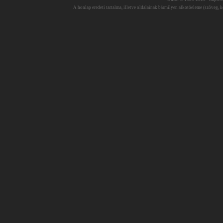
A honlap eredeti tartalma, illetve oldalainak bármilyen alkotóeleme (szöveg, ké