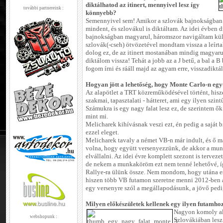
diktálhatod az itinert, mennyivel lesz így
további partnereink :
könnyebb?
Semennyivel sem! Amikor a szlovák bajnokságban 
mindent, és szlovákul is diktáltam. Az idei évben 
bajnokságban magyarul, háromszor navigáltam külf
szlovák(-cseh) ötvözetével mondtam vissza a leírta
dolog ez, de az itinert mostanában mindig magyaru
diktálom vissza! Tehát a jobb az a J betű, a bal a B b
fogom írni és rááll majd az agyam erre, visszadikt
Hogyan jött a lehetőség, hogy Monte Carlo-n egy
Az alapötlet a TRT közreműködésével történt, hisze
szakmai, tapasztalati - hátteret, ami egy ilyen szin
Számukra is egy nagy falat lesz ez, de szerintem ő
mint mi.
Melicharek kihívásnak veszi ezt, én pedig a saját
ezzel eleget.
Melicharek tavaly a német VB-n már indult, és ő má
volna, hogy együtt versenyezzünk, de akkor a mu
elvállalni. Az idei évre komplett szezont is terveze
de nekem a munkaköröm ezt nem tenné lehetővé, í
Rallye-ra ülünk össze. Nem mondom, hogy utána es
hiszen több VB futamon szeretne menni 2012-ben a
egy versenyre szól a megállapodásunk, a jövő pedig
Milyen előkészületek kellenek egy ilyen futamho
Nagyon komoly al
webshopunk :
Szlovákiában lesz