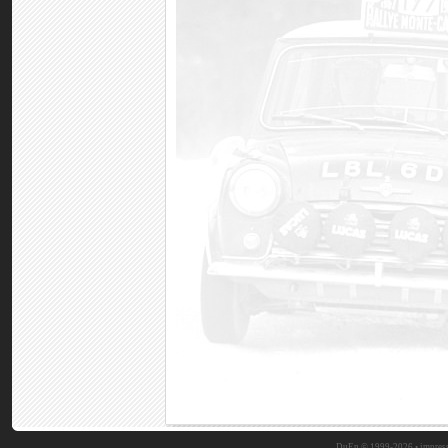
DuEn © 1999-2026 •
impres