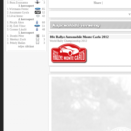
Share
|
3.
Buza Zsuzsanna
3
3. korcsoport
1.
Wirtmann Ferenc
85
2.
Auszmann Gyula
52
v
3.
Lévai ferenc
42
4. korcsoport
1.
Póczik Ákos
60
2.
Ifj. Érdi Tibor
51
3.
Csomor László
48
5. korcsoport
1.
Dombi Péter
51
80e Rallye Automobile Monte Carlo 2012
2.
Merényi Zsolt
3
World Rally Championship 2012
3.
Pehely Balázs
3
teljes táblázat