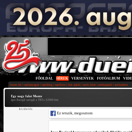
FŐOLDAL
|
HÍREK
|
VERSENYEK
|
FOTÓALBUM
|
VID
|
|
|
|
|
|
|
összes hír
sajtóanyagok
sajtóblog
sajtólista
link ajánló
autós hírek
médiaajánló
autószektor
Egy nagy falat Monte
Igor Bacigál navigál a TRT-s S2000-ben
h i r d e t é s
Ez tetszik, megosztom