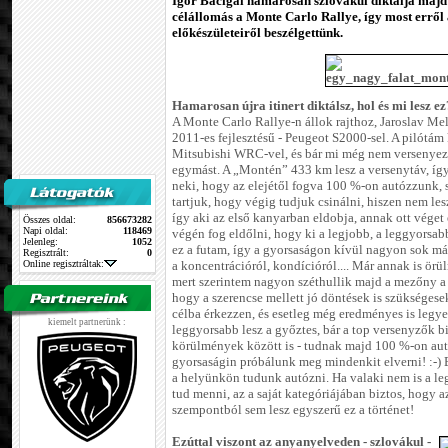
Igor Bacigal hamarosan szlovákul diktálja majd 
célállomás a Monte Carlo Rallye, így most erről 
előkészületeiről beszélgettünk.
Hamarosan újra itinert diktálsz, hol és mi lesz ez
A Monte Carlo Rallye-n állok rajthoz, Jaroslav Mel
2011-es fejlesztésű - Peugeot S2000-sel. A pilótá
Mitsubishi WRC-vel, és bár mi még nem versenyezt
egymást. A „Montén” 433 km lesz a versenytáv, így
neki, hogy az elejétől fogva 100 %-on autózzunk, 
tartjuk, hogy végig tudjuk csinálni, hiszen nem les
így aki az első kanyarban eldobja, annak ott véget
Összes oldal:
856673282
Napi oldal:
118469
végén fog eldőlni, hogy ki a legjobb, a leggyorsab
Jelenleg:
1052
ez a futam, így a gyorsaságon kívül nagyon sok más
Regisztrált:
0
Online regisztráltak:
a koncentrációról, kondícióról.... Már annak is örü
mert szerintem nagyon széthullik majd a mezőny 
hogy a szerencse mellett jó döntések is szükséges
célba érkezzen, és esetleg még eredményes is legy
kiemelt partnerünk :
leggyorsabb lesz a győztes, bár a top versenyzők biz
körülmények között is - tudnak majd 100 %-on aut
gyorsaságin próbálunk meg mindenkit elverni! :-) E
a helyünkön tudunk autózni. Ha valaki nem is a le
tud menni, az a saját kategóriájában biztos, hogy a
szempontból sem lesz egyszerű ez a történet!
Ezúttal viszont az anyanyelveden - szlovákul -