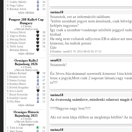
7.
Csáthy Miklós
34
8.
Nagy Gábor
27
9.
Ruszkai Attila
24
turista18
teljes táblázat
Sziasztok, ezt az információt találtam:
Peugeot 208 Rally4 Cup
"külön szombati jegyet nem árusítunk, csak hétvégi
Hungary
belépés ingyenes"
a 3.futam,
a Mecsek Rallye után
Így csak a szombat+vasárnapi nézőtéri jeggyel tu
1.
Faltusz Dávid
38
kisfiad.
2.
Zagyva Dorka
34
Ha még nem voltatok rallycross EB-n akkor azt m
3.
Herczig Patrik
29
kimenni, ha tudtok persze.
4.
Hibján József
29
5.
Tellér Antal
16
Üdv
Bertalan Márton
-
Előzmény: sasa021 76. 2012-06-02 05:37:51
teljes táblázat
sasa021
Országos Rally2
Bajnokság 2026
Sziasztok!
a 3.futam,
a Mecsek Rallye után
Én 3éves fiúcskámmal szeretnék kimenni 1óra kör
1.
Békési Richárd
70
2.
Himmer Attila
51
lessz a jegyár,Mert csak 2 naposat láttam,vagy vasár
3.
Simon György
47
is!!!!
4.
Kerekes Bence
42
5.
Kóródi Koppány
31
6.
Kiss László
30
7.
Ruszó Krisztián
20
turista18
8.
Endrődi László
13
Az óvatosság száműzve, mindenki odateszi magát és
9.
Fóti Péter
11
teljes táblázat
!!!!!Nagyon nagy lesz!!!!!
Országos Historic
Bajnokság 2025
Aki ezt nem látja élőben az megbánja hétfőre! Az tut
a 3.futam,
a Mecsek Rallye után
1. korcsoport
1.
Tóth István
76
turista18
2.
Metz Ferenc
51