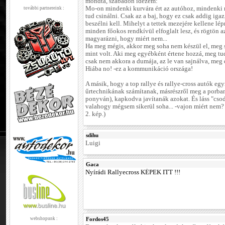
mondta, szabadon idézem:
Mo-on mindenki kurvára ért az autóhoz, mindenki
további partnereink :
tud csinálni. Csak az a baj, hogy ez csak addig igaz
beszélni kell. Mihelyt a tettek mezejére kellene lép
minden főokos rendkívül elfoglalt lesz, és rögtön a
magyarázni, hogy miért nem...
Ha meg mégis, akkor meg soha nem készül el, meg 
mint volt. Aki meg egyébként értene hozzá, meg tud
csak nem akkora a dumája, az le van sajnálva, meg 
Hiába no! -ez a kommunikáció országa!
A másik, hogy a top rallye és rallye-cross autók egy
űrtechnikának számítanak, másrészről meg a porban
ponyván), kapkodva javítanák azokat. És láss "csod
valahogy mégsem sikerül soha... -vajon miért nem?
2. kép.)
sdihu
Luigi
Gaca
Nyírádi Rallyecross KÉPEK ITT !!!
webshopunk :
Fordos45