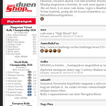
Duennek, olyantól akinek volt már kezében fényk
Mindig megnézem a fotóidat, de ezek most igazán 
Aki azt hiszi, h ez most csak duma, vegye a fáradt
%-ban bejöttek, pedig aki ért hozzá elismerheti, e
Hátradűlhetszelégedetten ....
Hungarian Virtual
neon
Rally Championship 2026
az 5.futam után
csak nem a "Vigh Dezső" fia?
1.
Biró-Ambrus Roland
1034
Előzmény: nelson94 83. 2014-01-07 13:46:36
2.
Csáki Ottó
887
3.
Balogh Jani
847
4.
Fehér Tibor Balázs
845
JuniorRallyFan
5.
Zsoldos Csaba
832
http://www.rcchallenge.eu/hu/challenge/news/251-
6.
Gách Bence
813
7.
Szegedi Zsolt
797
8.
Misik Attila
694
9.
Koczka Tamás
679
teljes táblázat
ózdika
World Rally
Championship 2026
MNASZ-es körítés..., honlapjukon megtalálod az inf
a 9.futam, a
díjtételek menüpont alatt) vagy Cselényi Balázst 
Rally Estonia után
1.
Elfyn Ewans
177
Előzmény: nelson94 83. 2014-01-07 13:46:36
2.
Takamoto Katsuta
152
3.
Sami Pajari
144
nelson94
4.
Sebastian Ogier
139
Sziasztok.Szeretném kipróbálni magamat a rallycr
5.
Oliver Solberg
130
6.
Thierry Neuville
111
hogyan iduljak el...ha valaki röviden válaszolna(de
7.
Adrien Fourmaux
111
stb)ami fontos lehet.
8.
Esapekka Lappi
25
Rally-s tapasztalatom van mint Navigátor.Köszi
9.
Hayden Paddon
21
teljes táblázat
European Rally
Nagy Pista