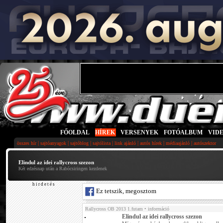
FŐOLDAL
|
HÍREK
|
VERSENYEK
|
FOTÓALBUM
|
VID
|
|
|
|
|
|
|
összes hír
sajtóanyagok
sajtóblog
sajtólista
link ajánló
autós hírek
médiaajánló
autószektor
Elindul az idei rallycross szezon
Két edzésnap után a Rabócsiringen kezdenek
h i r d e t é s
Ez tetszik, megosztom
Rallycross OB 2013 1.futam
• információ
Elindul az idei rallycross szezon