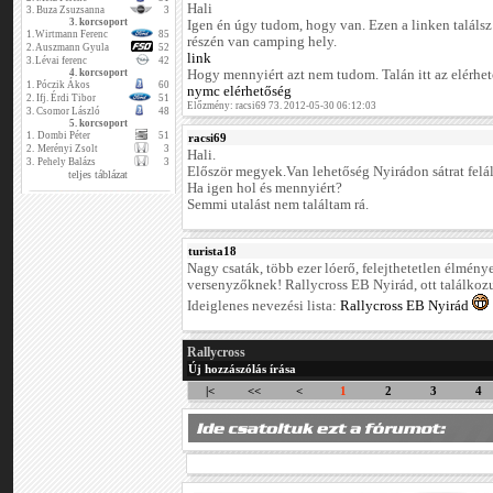
Hali
3.
Buza Zsuzsanna
3
3. korcsoport
Igen én úgy tudom, hogy van. Ezen a linken találsz 
1.
Wirtmann Ferenc
85
részén van camping hely.
2.
Auszmann Gyula
52
link
3.
Lévai ferenc
42
4. korcsoport
Hogy mennyiért azt nem tudom. Talán itt az elérh
1.
Póczik Ákos
60
nymc elérhetőség
2.
Ifj. Érdi Tibor
51
Előzmény: racsi69 73. 2012-05-30 06:12:03
3.
Csomor László
48
5. korcsoport
1.
Dombi Péter
51
racsi69
2.
Merényi Zsolt
3
Hali.
3.
Pehely Balázs
3
Először megyek.Van lehetőség Nyirádon sátrat felál
teljes táblázat
Ha igen hol és mennyiért?
Semmi utalást nem találtam rá.
turista18
Nagy csaták, több ezer lóerő, felejthetetlen élmén
versenyzőknek! Rallycross EB Nyirád, ott találkoz
Ideiglenes nevezési lista:
Rallycross EB Nyirád
Rallycross
Új hozzászólás írása
|<
<<
<
1
2
3
4