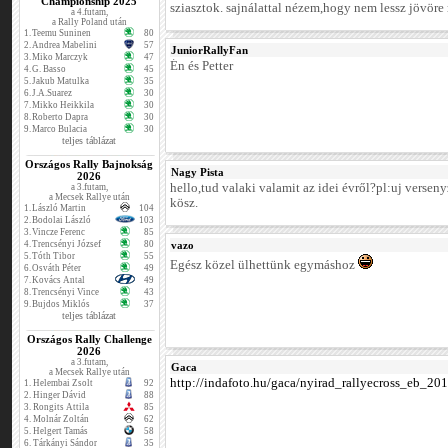
Championship 2025
sziasztok. sajnálattal nézem,hogy nem lessz jövöre 
a 4.futam,
a Rally Poland után
1.
Teemu Suninen
80
2.
Andrea Mabelini
57
JuniorRallyFan
3.
Miko Marczyk
47
Én és Petter
4.
G. Basso
45
5.
Jakub Matulka
35
6.
J.A.Suarez
30
7.
Mikko Heikkila
30
8.
Roberto Dapra
30
9.
Marco Bulacia
30
teljes táblázat
Országos Rally Bajnokság
Nagy Pista
2026
hello,tud valaki valamit az idei évről?pl:uj versen
a 3.futam,
a Mecsek Rallye után
kösz.
1.
László Martin
104
2.
Bodolai László
103
3.
Vincze Ferenc
85
4.
Trencsényi József
80
vazo
5.
Tóth Tibor
55
Egész közel ülhettünk egymáshoz
6.
Osváth Péter
49
7.
Kovács Antal
49
8.
Trencsényi Vince
43
9.
Bujdos Miklós
37
teljes táblázat
Országos Rally Challenge
2026
a 3.futam,
Gaca
a Mecsek Rallye után
http://indafoto.hu/gaca/nyirad_rallyecross_eb_20
1.
Helembai Zsolt
92
2.
Hinger Dávid
88
3.
Rongits Attila
85
4.
Molnár Zoltán
62
5.
Helgert Tamás
58
6.
Tárkányi Sándor
35