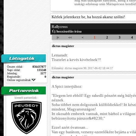
Míg más szakágban hanyatlik, addig a rallycr
szakági edzésnap után Máriapócson kezdődik
Kérlek jelentkezz be, ha hozzá akarsz szólni!
Rallycross
Új hozzászólás írása
|<
<<
<
1
2
3
4
dictus magister
Lemaradt:
Tisztelet a kevés kivételnek!!!
Összes oldal:
856437877
Előzmény: dictus magister 90. 2017-06-02 18:44:17
Napi oldal:
133248
Jelenleg:
1177
Regisztrált:
0
dictus magister
Online regisztráltak:
A Spici interjúhoz:
"Elegem lett ebből! Egy rahedli pénzért még hülyé
kiemelt partnerünk :
néznek.
Soha többet nem dolgozunk külföldiekkel! Itt kész
mindent, Magyarországon!
Itt okosabb emberek vannak, mint bárhol a világon!
bebizonyította párszor&#8230;"
Ezzel azért óvatosan...
Van egy barátom, verseny-szerelőként bejárta a vil