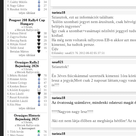
7.
Csáthy Miklós
34
8.
Nagy Gábor
27
9.
Ruszkai Attila
24
turista18
teljes táblázat
Sziasztok, ezt az információt találtam:
Peugeot 208 Rally4 Cup
"külön szombati jegyet nem árusítunk, csak hétvégi
Hungary
belépés ingyenes"
a 3.futam,
a Mecsek Rallye után
Így csak a szombat+vasárnapi nézőtéri jeggyel tu
1.
Faltusz Dávid
38
kisfiad.
2.
Zagyva Dorka
34
Ha még nem voltatok rallycross EB-n akkor azt m
3.
Herczig Patrik
29
kimenni, ha tudtok persze.
4.
Hibján József
29
5.
Tellér Antal
16
Üdv
Bertalan Márton
-
Előzmény: sasa021 76. 2012-06-02 05:37:51
teljes táblázat
sasa021
Országos Rally2
Bajnokság 2026
Sziasztok!
a 3.futam,
a Mecsek Rallye után
Én 3éves fiúcskámmal szeretnék kimenni 1óra kör
1.
Békési Richárd
70
2.
Himmer Attila
51
lessz a jegyár,Mert csak 2 naposat láttam,vagy vasár
3.
Simon György
47
is!!!!
4.
Kerekes Bence
42
5.
Kóródi Koppány
31
6.
Kiss László
30
7.
Ruszó Krisztián
20
turista18
8.
Endrődi László
13
Az óvatosság száműzve, mindenki odateszi magát és
9.
Fóti Péter
11
teljes táblázat
!!!!!Nagyon nagy lesz!!!!!
Országos Historic
Bajnokság 2025
Aki ezt nem látja élőben az megbánja hétfőre! Az tut
a 3.futam,
a Mecsek Rallye után
1. korcsoport
1.
Tóth István
76
turista18
2.
Metz Ferenc
51