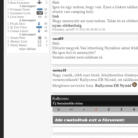
Hali
3.
Buza Zsuzsanna
3
3. korcsoport
Igen én úgy tudom, hogy van. Ezen a linken találsz 
1.
Wirtmann Ferenc
85
részén van camping hely.
2.
Auszmann Gyula
52
link
3.
Lévai ferenc
42
4. korcsoport
Hogy mennyiért azt nem tudom. Talán itt az elérh
1.
Póczik Ákos
60
nymc elérhetőség
2.
Ifj. Érdi Tibor
51
Előzmény: racsi69 73. 2012-05-30 06:12:03
3.
Csomor László
48
5. korcsoport
1.
Dombi Péter
51
racsi69
2.
Merényi Zsolt
3
Hali.
3.
Pehely Balázs
3
Először megyek.Van lehetőség Nyirádon sátrat felál
teljes táblázat
Ha igen hol és mennyiért?
Semmi utalást nem találtam rá.
turista18
Nagy csaták, több ezer lóerő, felejthetetlen élmén
versenyzőknek! Rallycross EB Nyirád, ott találkoz
Ideiglenes nevezési lista:
Rallycross EB Nyirád
Rallycross
Új hozzászólás írása
|<
<<
<
1
2
3
4