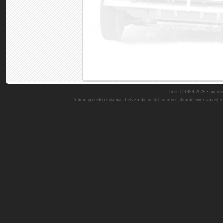
DuEn © 1999-2026 •
impres
A honlap eredeti tartalma, illetve oldalainak bármilyen alkotóeleme (szöveg, ké