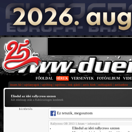
FŐOLDAL
|
HÍREK
|
VERSENYEK
|
FOTÓALBUM
|
VID
|
|
|
|
|
|
|
összes hír
sajtóanyagok
sajtóblog
sajtólista
link ajánló
autós hírek
médiaajánló
autószektor
Elindul az idei rallycross szezon
Két edzésnap után a Rabócsiringen kezdenek
h i r d e t é s
Ez tetszik, megosztom
Rallycross OB 2013 1.futam
• információ
Elindul az idei rallycross szezon