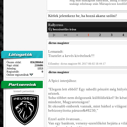
Míg más szakágban hanyatlik, addig a rallycr
szakági edzésnap után Máriapócson kezdődik
Kérlek jelentkezz be, ha hozzá akarsz szólni!
Rallycross
Új hozzászólás írása
|<
<<
<
1
2
3
4
dictus magister
Lemaradt:
Tisztelet a kevés kivételnek!!!
Összes oldal:
856288464
Előzmény: dictus magister 90. 2017-06-02 18:44:17
Napi oldal:
218486
Jelenleg:
1353
Regisztrált:
0
dictus magister
Online regisztráltak:
A Spici interjúhoz:
"Elegem lett ebből! Egy rahedli pénzért még hülyé
kiemelt partnerünk :
néznek.
Soha többet nem dolgozunk külföldiekkel! Itt kész
mindent, Magyarországon!
Itt okosabb emberek vannak, mint bárhol a világon!
bebizonyította párszor&#8230;"
Ezzel azért óvatosan...
Van egy barátom, verseny-szerelőként bejárta a vil