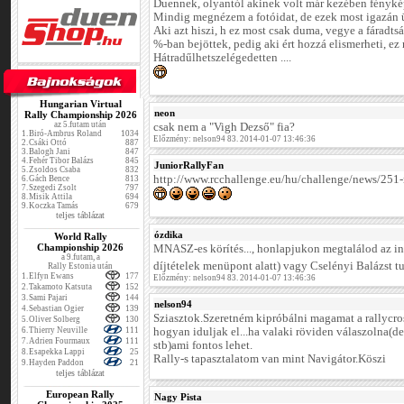
Duennek, olyantól akinek volt már kezében fényk
Mindig megnézem a fotóidat, de ezek most igazán 
Aki azt hiszi, h ez most csak duma, vegye a fáradt
%-ban bejöttek, pedig aki ért hozzá elismerheti, e
Hátradűlhetszelégedetten ....
Hungarian Virtual
neon
Rally Championship 2026
az 5.futam után
csak nem a "Vigh Dezső" fia?
1.
Biró-Ambrus Roland
1034
Előzmény: nelson94 83. 2014-01-07 13:46:36
2.
Csáki Ottó
887
3.
Balogh Jani
847
4.
Fehér Tibor Balázs
845
JuniorRallyFan
5.
Zsoldos Csaba
832
http://www.rcchallenge.eu/hu/challenge/news/251-
6.
Gách Bence
813
7.
Szegedi Zsolt
797
8.
Misik Attila
694
9.
Koczka Tamás
679
teljes táblázat
ózdika
World Rally
Championship 2026
MNASZ-es körítés..., honlapjukon megtalálod az inf
a 9.futam, a
díjtételek menüpont alatt) vagy Cselényi Balázst 
Rally Estonia után
1.
Elfyn Ewans
177
Előzmény: nelson94 83. 2014-01-07 13:46:36
2.
Takamoto Katsuta
152
3.
Sami Pajari
144
nelson94
4.
Sebastian Ogier
139
Sziasztok.Szeretném kipróbálni magamat a rallycr
5.
Oliver Solberg
130
6.
Thierry Neuville
111
hogyan iduljak el...ha valaki röviden válaszolna(de
7.
Adrien Fourmaux
111
stb)ami fontos lehet.
8.
Esapekka Lappi
25
Rally-s tapasztalatom van mint Navigátor.Köszi
9.
Hayden Paddon
21
teljes táblázat
European Rally
Nagy Pista