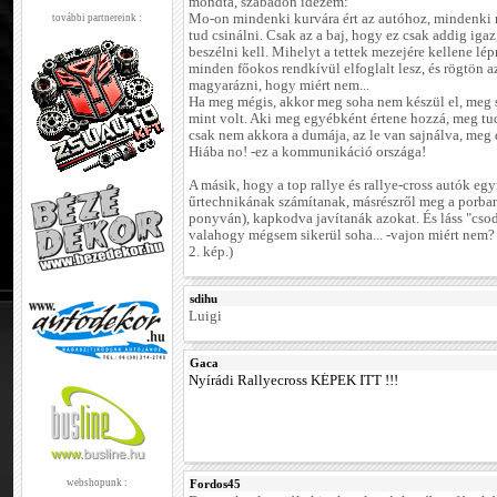
mondta, szabadon idézem:
Mo-on mindenki kurvára ért az autóhoz, mindenki
további partnereink :
tud csinálni. Csak az a baj, hogy ez csak addig igaz
beszélni kell. Mihelyt a tettek mezejére kellene lép
minden főokos rendkívül elfoglalt lesz, és rögtön a
magyarázni, hogy miért nem...
Ha meg mégis, akkor meg soha nem készül el, meg 
mint volt. Aki meg egyébként értene hozzá, meg tud
csak nem akkora a dumája, az le van sajnálva, meg 
Hiába no! -ez a kommunikáció országa!
A másik, hogy a top rallye és rallye-cross autók egy
űrtechnikának számítanak, másrészről meg a porban
ponyván), kapkodva javítanák azokat. És láss "csod
valahogy mégsem sikerül soha... -vajon miért nem?
2. kép.)
sdihu
Luigi
Gaca
Nyírádi Rallyecross KÉPEK ITT !!!
webshopunk :
Fordos45