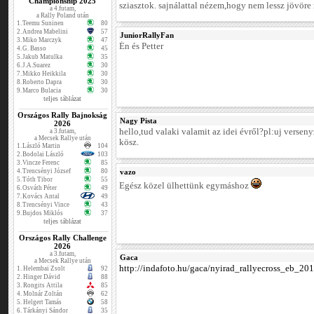
Championship 2025
sziasztok. sajnálattal nézem,hogy nem lessz jövöre 
a 4.futam,
a Rally Poland után
1.
Teemu Suninen
80
2.
Andrea Mabelini
57
JuniorRallyFan
3.
Miko Marczyk
47
Én és Petter
4.
G. Basso
45
5.
Jakub Matulka
35
6.
J.A.Suarez
30
7.
Mikko Heikkila
30
8.
Roberto Dapra
30
9.
Marco Bulacia
30
teljes táblázat
Országos Rally Bajnokság
Nagy Pista
2026
hello,tud valaki valamit az idei évről?pl:uj versen
a 3.futam,
a Mecsek Rallye után
kösz.
1.
László Martin
104
2.
Bodolai László
103
3.
Vincze Ferenc
85
4.
Trencsényi József
80
vazo
5.
Tóth Tibor
55
Egész közel ülhettünk egymáshoz
6.
Osváth Péter
49
7.
Kovács Antal
49
8.
Trencsényi Vince
43
9.
Bujdos Miklós
37
teljes táblázat
Országos Rally Challenge
2026
a 3.futam,
Gaca
a Mecsek Rallye után
http://indafoto.hu/gaca/nyirad_rallyecross_eb_20
1.
Helembai Zsolt
92
2.
Hinger Dávid
88
3.
Rongits Attila
85
4.
Molnár Zoltán
62
5.
Helgert Tamás
58
6.
Tárkányi Sándor
35