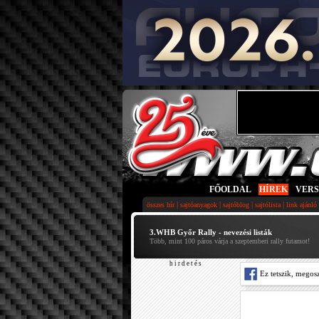
FŐOLDAL
|
HÍREK
|
VER
|
|
|
|
összes hír
sajtóanyagok
sajtóblog
sajtólista
link ajánló
3.WHB Győr Rally - nevezési listák
Több, mint 100 páros várja a szeptemberi rally futamot!
h i r d e t é s
Ez tetszik, megos