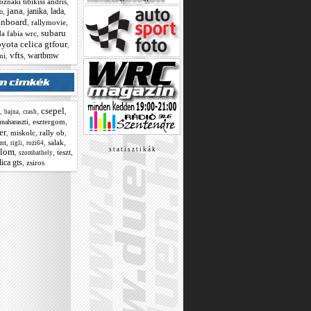
oznaki tibikiss andris
,
jana
janika
lada
,
,
,
,
o
onboard
,
rallymovie
,
subaru
a fabia wrc
,
oyota celica gtfour
,
vfts
wartbmw
mi
,
,
csepel
,
,
,
,
bajna
crash
,
esztergom
,
unaharaszti
er
,
miskolc
,
rally ob
,
int
,
,
,
salak
,
rigli
rozi64
s t a t i s z t i k á k
alom
,
,
teszt
,
szombathely
lica gts
,
zsiros