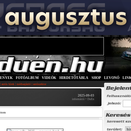
SENYEK
|
FOTÓALBUM
|
VIDEÓK
|
HIRDETŐTÁBLA
|
SHOP
|
LEVONÓ
|
LIN
|
|
|
autós hírek
médiaajánló
autószektor
2025-09-03
információ • DuEn
ztom