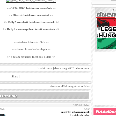
>> ORB / ORC beérkezett nevezések <<
h i 
>> Historic beérkezett nevezések <<
>> Rally2 szombati beérkezett nevezések <<
>> Rally2 vasárnapi beérkezett nevezések <<
>> részletes információink <<
>> a futam hivatalos honlapja <<
>> a futam hivatalos facebook oldala <<
Ez a hír most jelenik meg 7697. alkalommal
Share
|
vissza az előbb megnézett oldalra
2025.09.12-14.
 2025
Győr
részletes információink
hivatalos honlap