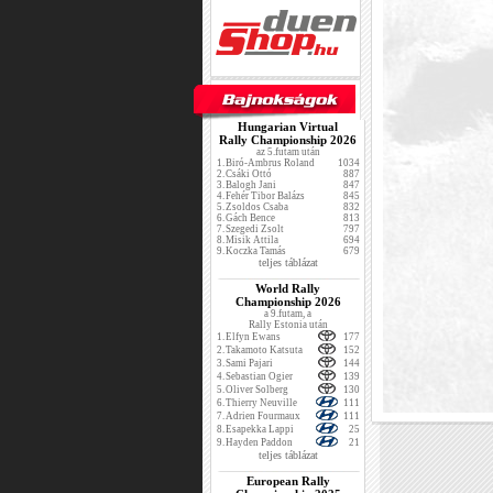
Hungarian Virtual
Rally Championship 2026
az 5.futam után
1.
Biró-Ambrus Roland
1034
2.
Csáki Ottó
887
3.
Balogh Jani
847
4.
Fehér Tibor Balázs
845
5.
Zsoldos Csaba
832
6.
Gách Bence
813
7.
Szegedi Zsolt
797
8.
Misik Attila
694
9.
Koczka Tamás
679
teljes táblázat
World Rally
Championship 2026
a 9.futam, a
Rally Estonia után
1.
Elfyn Ewans
177
2.
Takamoto Katsuta
152
3.
Sami Pajari
144
4.
Sebastian Ogier
139
5.
Oliver Solberg
130
6.
Thierry Neuville
111
7.
Adrien Fourmaux
111
8.
Esapekka Lappi
25
9.
Hayden Paddon
21
teljes táblázat
European Rally