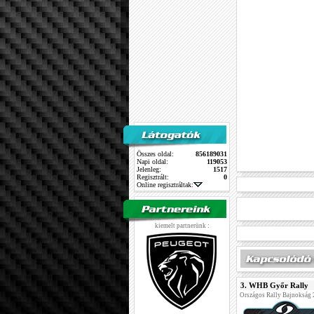
Összes oldal:
856189031
Napi oldal:
119053
Jelenleg:
1517
Regisztrált:
0
Online regisztráltak:
kiemelt partnerünk :
3. WHB Győr Rally
Országos Rally Bajnokság