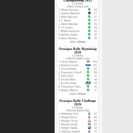
Championship 2025
a 4.futam,
a Rally Poland után
1.
Teemu Suninen
80
2.
Andrea Mabelini
57
3.
Miko Marczyk
47
4.
G. Basso
45
5.
Jakub Matulka
35
6.
J.A.Suarez
30
7.
Mikko Heikkila
30
8.
Roberto Dapra
30
9.
Marco Bulacia
30
teljes táblázat
Országos Rally Bajnokság
2026
a 3.futam,
a Mecsek Rallye után
1.
László Martin
104
2.
Bodolai László
103
3.
Vincze Ferenc
85
4.
Trencsényi József
80
5.
Tóth Tibor
55
6.
Osváth Péter
49
7.
Kovács Antal
49
8.
Trencsényi Vince
43
9.
Bujdos Miklós
37
teljes táblázat
Országos Rally Challenge
2026
a 3.futam,
a Mecsek Rallye után
1.
Helembai Zsolt
92
2.
Hinger Dávid
88
3.
Rongits Attila
85
4.
Molnár Zoltán
62
5.
Helgert Tamás
58
6.
Tárkányi Sándor
35