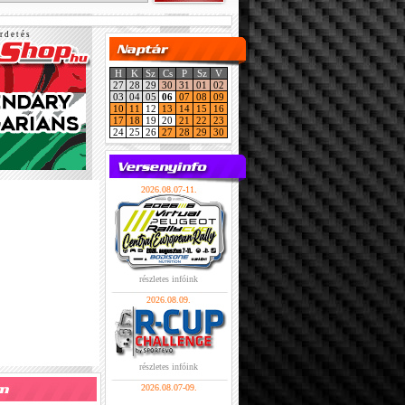
r d e t é s
H
K
Sz
Cs
P
Sz
V
27
28
29
30
31
01
02
03
04
05
06
07
08
09
10
11
12
13
14
15
16
17
18
19
20
21
22
23
24
25
26
27
28
29
30
2026.08.07-11.
részletes infóink
2026.08.09.
részletes infóink
2026.08.07-09.