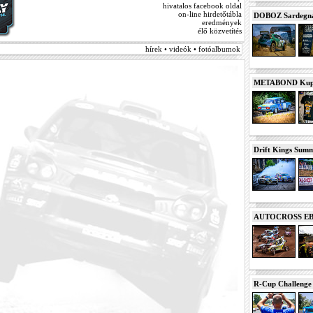
hivatalos facebook oldal
on-line hirdetőtábla
DOBOZ Sardegna 
eredmények
élő közvetítés
hírek • videók • fotóalbumok
METABOND Kupa 
Drift Kings Summe
AUTOCROSS EB 2
R-Cup Challeng