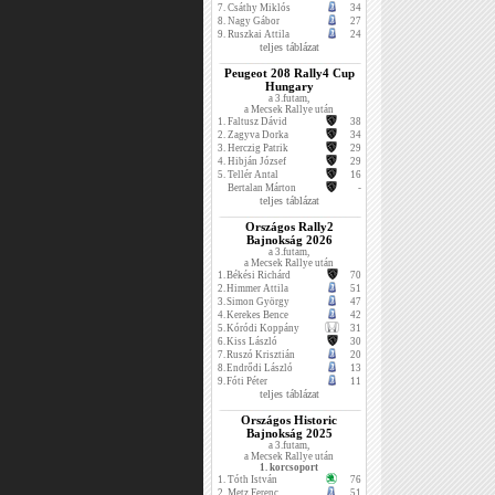
7.
Csáthy Miklós
34
8.
Nagy Gábor
27
9.
Ruszkai Attila
24
teljes táblázat
Peugeot 208 Rally4 Cup
Hungary
a 3.futam,
a Mecsek Rallye után
1.
Faltusz Dávid
38
2.
Zagyva Dorka
34
3.
Herczig Patrik
29
4.
Hibján József
29
5.
Tellér Antal
16
Bertalan Márton
-
teljes táblázat
Országos Rally2
Bajnokság 2026
a 3.futam,
a Mecsek Rallye után
1.
Békési Richárd
70
2.
Himmer Attila
51
3.
Simon György
47
4.
Kerekes Bence
42
5.
Kóródi Koppány
31
6.
Kiss László
30
7.
Ruszó Krisztián
20
8.
Endrődi László
13
9.
Fóti Péter
11
teljes táblázat
Országos Historic
Bajnokság 2025
a 3.futam,
a Mecsek Rallye után
1. korcsoport
1.
Tóth István
76
2.
Metz Ferenc
51