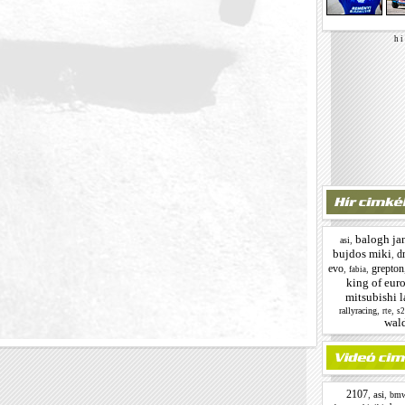
h i 
balogh ja
,
asi
bujdos miki
dr
,
evo
grepton
,
,
fabia
king of eur
mitsubishi l
,
,
rallyracing
rte
s
wald
2107
,
asi
,
bm