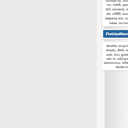
,
bor
boroznaki tibi
crash
,
,
gopr
bzrt
m3
,
,
mitsubishi
rte
s2000
,
,
skod
impreza wrc
t
,
,
turi to
trabant
ausztria
,
autogrill
duen
,
,
drtrophy
d
gem
etele
,
frici
,
,
rallyspr
rally vb
szl
simontornya
,
toyota ce