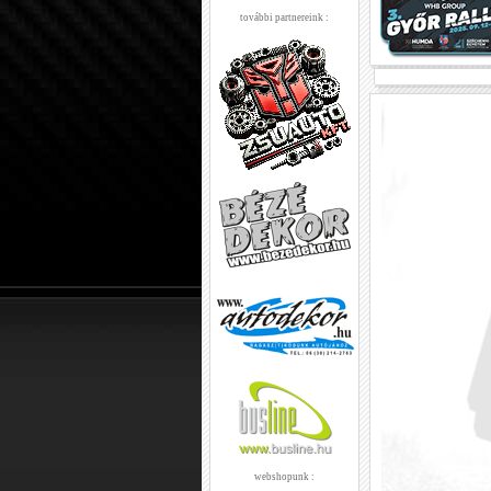
további partnereink :
webshopunk :