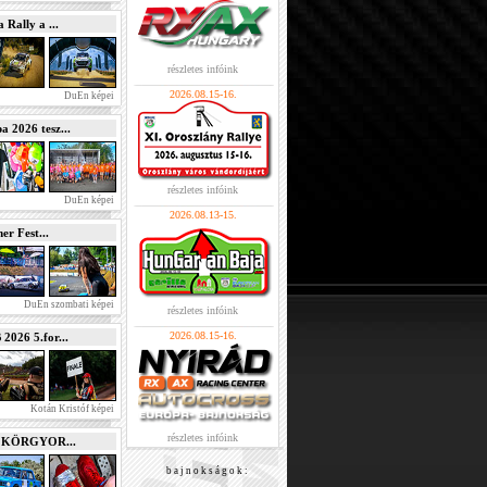
Rally a ...
részletes infóink
2026.08.15-16.
DuEn képei
2026 tesz...
részletes infóink
DuEn képei
2026.08.13-15.
r Fest...
DuEn szombati képei
részletes infóink
2026.08.15-16.
026 5.for...
Kotán Kristóf képei
részletes infóink
e KÖRGYOR...
b a j n o k s á g o k :