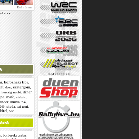
DuEn összes
r d e t é s
k e d v e n c e i n k
ni
boroznaki tibi
,
,
esztergom
ift
,
,
,
duen
itiner
,
herczig norbi
,
,
ope
mafc
,
,
,
miskolc
ancer
n4
murva
,
,
,
,
skoda
,
,
turi tomi
2000
4tel
,
wrc
borbereki csaba
,
,
w