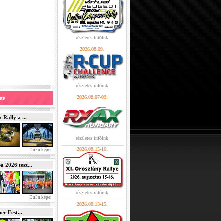
részletes infóink
2026.08.09.
részletes infóink
2026.08.07-09.
Rally a ...
részletes infóink
2026.08.15-16.
DuEn képei
2026 tesz...
részletes infóink
DuEn képei
2026.08.13-15.
r Fest...