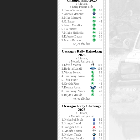
Championship 2025
a 4.futam,
a Rally Poland után
1.
Teemu Suninen
80
2.
Andrea Mabelini
57
3.
Miko Marczyk
47
4.
G. Basso
45
5.
Jakub Matulka
35
6.
J.A.Suarez
30
7.
Mikko Heikkila
30
8.
Roberto Dapra
30
9.
Marco Bulacia
30
teljes táblázat
Országos Rally Bajnokság
2026
a 3.futam,
a Mecsek Rallye után
1.
László Martin
104
2.
Bodolai László
103
3.
Vincze Ferenc
85
4.
Trencsényi József
80
5.
Tóth Tibor
55
6.
Osváth Péter
49
7.
Kovács Antal
49
8.
Trencsényi Vince
43
9.
Bujdos Miklós
37
teljes táblázat
Országos Rally Challenge
2026
a 3.futam,
a Mecsek Rallye után
1.
Helembai Zsolt
92
2.
Hinger Dávid
88
3.
Rongits Attila
85
4.
Molnár Zoltán
62
5.
Helgert Tamás
58
6.
Tárkányi Sándor
35