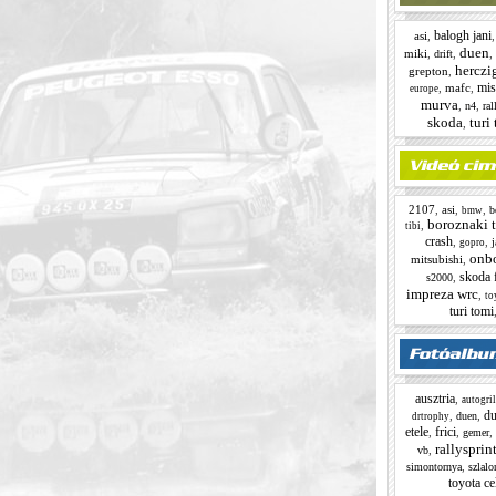
balogh jani
asi
,
duen
miki
,
,
,
drift
herczi
grepton
,
mis
,
mafc
,
europe
murva
,
,
n4
ral
skoda
turi
,
2107
,
asi
,
,
b
bmw
boroznaki t
,
tibi
crash
,
,
j
gopro
onb
mitsubishi
,
skoda 
,
s2000
impreza wrc
,
to
turi tomi
ausztria
,
autogril
du
,
,
duen
drtrophy
etele
frici
,
,
,
gemer
rallysprin
,
vb
,
simontornya
szlal
toyota ce