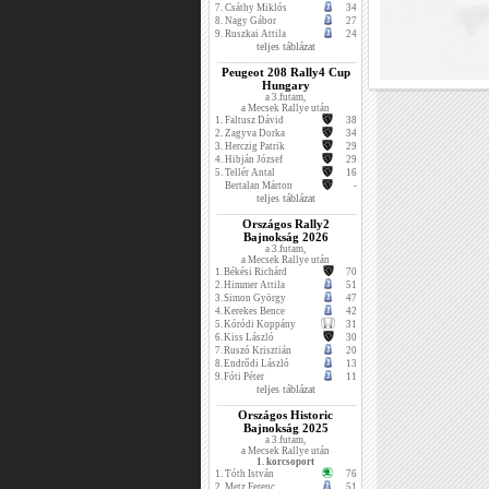
7.
Csáthy Miklós
34
8.
Nagy Gábor
27
9.
Ruszkai Attila
24
teljes táblázat
Peugeot 208 Rally4 Cup
Hungary
a 3.futam,
a Mecsek Rallye után
1.
Faltusz Dávid
38
2.
Zagyva Dorka
34
3.
Herczig Patrik
29
4.
Hibján József
29
5.
Tellér Antal
16
Bertalan Márton
-
teljes táblázat
Országos Rally2
Bajnokság 2026
a 3.futam,
a Mecsek Rallye után
1.
Békési Richárd
70
2.
Himmer Attila
51
3.
Simon György
47
4.
Kerekes Bence
42
5.
Kóródi Koppány
31
6.
Kiss László
30
7.
Ruszó Krisztián
20
8.
Endrődi László
13
9.
Fóti Péter
11
teljes táblázat
Országos Historic
Bajnokság 2025
a 3.futam,
a Mecsek Rallye után
1. korcsoport
1.
Tóth István
76
2.
Metz Ferenc
51