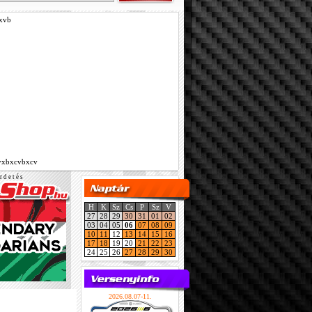
xvb
vxbxcvbxcv
r d e t é s
H
K
Sz
Cs
P
Sz
V
27
28
29
30
31
01
02
03
04
05
06
07
08
09
10
11
12
13
14
15
16
17
18
19
20
21
22
23
24
25
26
27
28
29
30
2026.08.07-11.