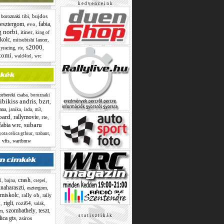
k e d v e n c e i n k
,
,
bujdos
boroznaki tibi
esztergom
fabia
,
evo
,
,
g norbi
,
itiner
,
king of
kolc
,
,
mitsubishi lancer
s2000
,
,
,
lyracing
rte
 tomi
,
,
wald4tel
wrc
,
orbereki csaba
boroznaki
ibikiss andris
bzrt
,
,
,
,
,
,
ana
janika
lada
m3
oard
rallymovie
,
,
rte
,
subaru
fabia wrc
,
,
,
yota celica gtfour
trabant
,
,
vfts
wartbmw
crash
,
,
,
,
l
bajna
csepel
naharaszti
,
,
esztergom
miskolc
,
rally ob
,
rally
t
rigli
,
,
rozi64
,
,
salak
szombathely
teszt
,
,
,
om
s t a t i s z t i k á k
lica gts
,
zsiros