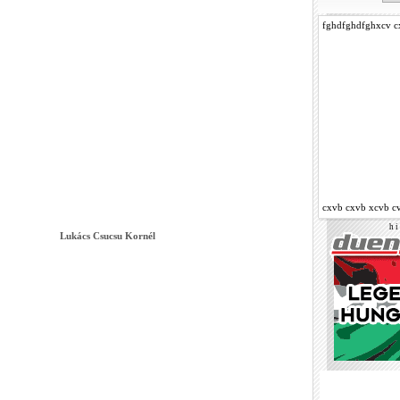
fghdfghdfghxcv c
cxvb cxvb xcvb c
h i 
Lukács Csucsu Kornél