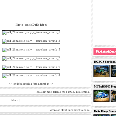
Photo_csn és DuEn képei
DOBOZ Sardegna 
>> további képek a fotóalbumban <<
METABOND Kupa 
Ez a hír most jelenik meg 1903. alkalommal
Share
|
vissza az előbb megnézett oldalra
Drift Kings Summe