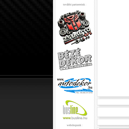
további partnereink :
webshopunk :