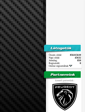
Összes oldal:
856115610
Napi oldal:
45632
Jelenleg:
850
Regisztrált:
0
Online regisztráltak:
kiemelt partnerünk :