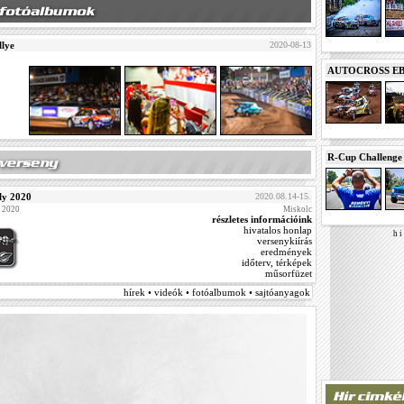
llye
2020-08-13
AUTOCROSS EB 2
R-Cup Challeng
ly 2020
2020.08.14-15.
g 2020
Miskolc
részletes információink
hivatalos honlap
h i 
versenykiírás
eredmények
időterv, térképek
műsorfüzet
hírek • videók • fotóalbumok • sajtóanyagok