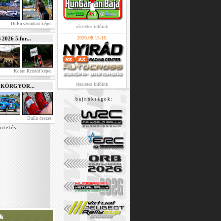
DuEn szombati képei
részletes infóink
2026.08.15-16.
026 5.for...
Kotán Kristóf képei
részletes infóink
e KÖRGYOR...
b a j n o k s á g o k :
DuEn összes
r d e t é s