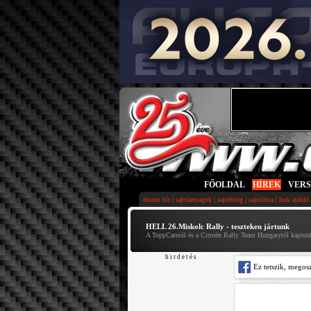
FŐOLDAL
|
HÍREK
|
VER
|
|
|
|
összes hír
sajtóanyagok
sajtóblog
sajtólista
link ajánló
HELL 26.Miskolc Rally - teszteken jártunk
A ToppCarstól és a Citroën Rally Team Hungarytól kaptun
h i r d e t é s
Ez tetszik, megos