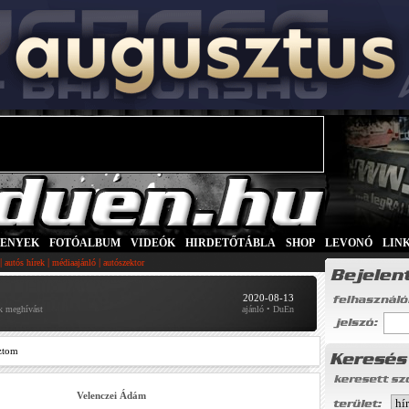
SENYEK
|
FOTÓALBUM
|
VIDEÓK
|
HIRDETŐTÁBLA
|
SHOP
|
LEVONÓ
|
LIN
|
|
|
autós hírek
médiaajánló
autószektor
2020-08-13
k meghívást
ajánló • DuEn
ztom
Velenczei Ádám