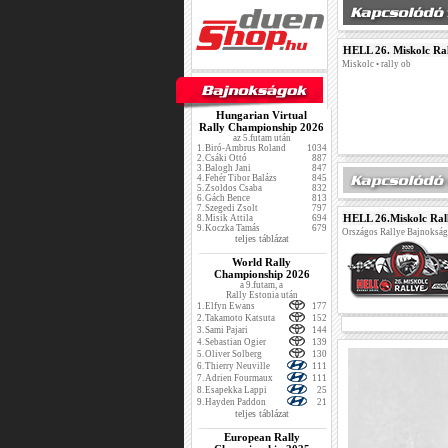
HELL 26. Miskolc Ra
Miskolc • rally ob
Hungarian Virtual
Rally Championship 2026
az 5.futam után
1.
Biró-Ambrus Roland
1034
2.
Csáki Ottó
887
3.
Balogh Jani
847
4.
Fehér Tibor Balázs
845
5.
Zsoldos Csaba
832
6.
Gách Bence
813
7.
Szegedi Zsolt
797
HELL 26.Miskolc Ral
8.
Misik Attila
694
9.
Koczka Tamás
679
Országos Rallye Bajnoksá
teljes táblázat
World Rally
Championship 2026
a 9.futam, a
Rally Estonia után
1.
Elfyn Ewans
177
2.
Takamoto Katsuta
152
3.
Sami Pajari
144
4.
Sebastian Ogier
139
5.
Oliver Solberg
130
6.
Thierry Neuville
111
7.
Adrien Fourmaux
111
8.
Esapekka Lappi
25
9.
Hayden Paddon
21
teljes táblázat
European Rally