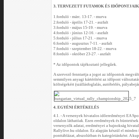
3. TERVEZETT FUTAMOK ÉS IDŐPONTJAIK
1.forduló - márc. 13-17. - murva
2.forduló - április 17-21. - aszfalt
3.forduló - május 15-19. - murva
4.forduló - június 12-16. - aszfalt
5.forduló - július 17-21. - murva
6.forduló - augusztus 7-11. - aszfalt
7.forduló - szeptember 18-22. - murva
8.forduló - október 23-27. - aszfalt
* Az időpontok tájékoztató jellegűek.
A szervező fenntartja a jogot az időpontok megvált
semmilyen anyagi kártérítést az időpont változtatá
költségekért (szállásfoglalás, autóbérlés, pályabejárás
4. EGYÉNI ÉRTÉKELÉS
4.1. - A versenyek hivatalos időeredményei EA Spo
oldalon láthatóak. Ezen eredmények és büntetések
versenyzők adatai, eredményei a bajnokság hivata
Rallylive.hu oldalon. Ez alapján készül el minden 
ponttáblázat, abszolútban és kategóriánként. A kup