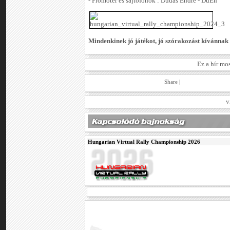
- Promóter és sajtófőnök : Dudás Endre - DuEn
Mindenkinek jó játékot, jó szórakozást kívánnak
Ez a hír mo
Share
|
v
Hungarian Virtual Rally Championship 2026