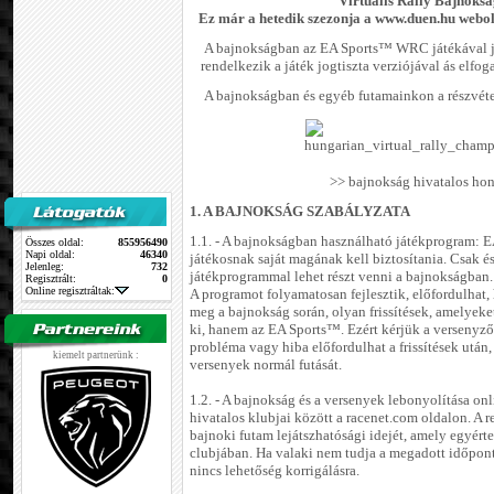
Virtuális Rally Bajnoks
Ez már a hetedik szezonja a www.duen.hu webol
A bajnokságban az EA Sports™ WRC játékával ját
rendelkezik a játék jogtiszta verziójával ás elfo
A bajnokságban és egyéb futamainkon a részvétel 
>> bajnokság hivatalos hon
1. A BAJNOKSÁG SZABÁLYZATA
1.1. - A bajnokságban használható játékprogram:
Összes oldal:
855956490
Napi oldal:
46340
játékosnak saját magának kell biztosítania. Csak és
Jelenleg:
732
játékprogrammal lehet részt venni a bajnokságban.
Regisztrált:
0
Online regisztráltak:
A programot folyamatosan fejlesztik, előfordulhat, 
meg a bajnokság során, olyan frissítések, amelyek
ki, hanem az EA Sports™. Ezért kérjük a versenyző
probléma vagy hiba előfordulhat a frissítések után
kiemelt partnerünk :
versenyek normál futását.
1.2. - A bajnokság és a versenyek lebonyolítása on
hivatalos klubjai között a racenet.com oldalon. A
bajnoki futam lejátszhatósági idejét, amely egyér
clubjában. Ha valaki nem tudja a megadott időpont 
nincs lehetőség korrigálásra.