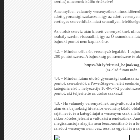
szerint) nincsenek külön értékelve!
Amennyiben valamely versenyzőnek nincs időere
adott gyorsasági szakaszon, így az adott versenyen
esetleges szerverhibák miatt semmilyen felelőssége
Az utolsó szerviz után kiesett versenyzőknek ninc
szabály szerint visszaállni, így az Ő számukra a f
bajnoki pontot nem kapnak érte.
4.2. – Minden célba ért versenyző legalább 1 bajn
200 pontot szerez. A bajnokság pontrendszere és aktu
https://bit.ly/virtual_bajnoksa
(az első futam után..
4.4. – Minden futam utolsó gyorsasági szakasza az
pontok szerezhetők a PowerStage-en elért eredmény
kategória első 5 helyezettje 10-8-6-4-2 pontot sze
pontot, aki teljesítette az utolsó szakaszt!
4.3. - Ha valamely versenyzőnek megváltozott a fe
után és a bajnokság hivatalos eredményközlő oldalá
saját nevét és a kategóriáját a versenyen csak a fe
akkor köteles jelezni a változást a rendezőnek. 
a regisztrációja alapján nem beazonosítható és a fu
az adott versenyen nem vesz részt az egyéni és a cs