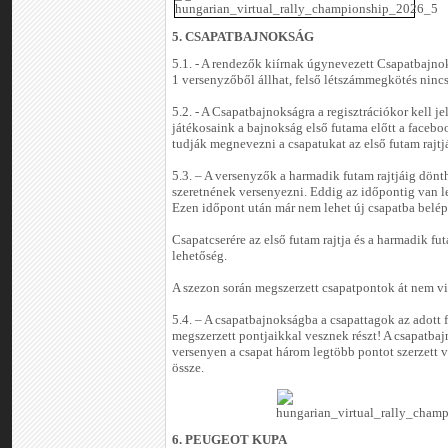
5. CSAPATBAJNOKSÁG
5.1. - A rendezők kiírnak úgynevezett Csapatbajn
1 versenyzőből állhat, felső létszámmegkötés nincs
5.2. - A Csapatbajnokságra a regisztrációkor kell je
játékosaink a bajnokság első futama előtt a faceb
tudják megnevezni a csapatukat az első futam rajtj
5.3. – A versenyzők a harmadik futam rajtjáig dönt
szeretnének versenyezni. Eddig az időpontig van le
Ezen időpont után már nem lehet új csapatba belép
Csapatcserére az első futam rajtja és a harmadik fu
lehetőség.
A szezon során megszerzett csapatpontok át nem v
5.4. – A csapatbajnokságba a csapattagok az adott
megszerzett pontjaikkal vesznek részt! A csapatbaj
versenyen a csapat három legtöbb pontot szerzett
össze.
6. PEUGEOT KUPA