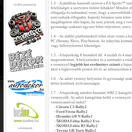
1.3. - A játékban használt szerver a EA Sports™ tu
további partnereink :
felelősséget a szerveren történt hibákért! Minden r
elfogadja és tudomásul veszi, hogy a szerverhibák
nem tudunk elfogadni, bajnoki futamon nem lehet 
megállapított időt kapni, ha nem jelenik meg a v
gyorsasági szakaszt egyszer lehet teljesíteni, nincs
1.4. - Az alábbi platformokról lehet részt venni a 
PC (Steam), Xbox, PlayStation. Az irányítás kormán
vagy billentyűzettel lehetséges.
1.5. - A bajnokság 8 futamból áll. 4 aszfalt és 4 mu
megrendezésre. A helyszíneket és a sorrendet a ren
a versenyző
legjobb hat eredménye számít
a bajn
ahol a legkevesebb pontot éri el, az mínuszolásra k
1.6. - Az adott verseny helyszíne és gyorsasági sz
héten kerülnek nyilvánosságra.
1.7. - A bajnokság minden futamán WRC2 kategóri
versenyzők. Az adott kategórián belül a versenyző
versenyautóval indul?
- Citroën C3 Rally2
- Ford Fiesta Rally2
- Hyundai i20 N Rally2
- ŠKODA Fabia Rally2 Evo
- ŠKODA Fabia RS Rally2
webshopunk :
- Toyota GR Yaris Rally2