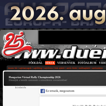
FŐOLDAL
|
HÍREK
|
VERSENYEK
|
FOTÓALBUM
|
VID
|
|
|
|
|
|
|
összes hír
sajtóanyagok
sajtóblog
sajtólista
link ajánló
autós hírek
médiaajánló
autószektor
Hungarian Virtual Rally Championship 2026
Elkezdjük a hetedik szezonunk a szimulátoros sorozatunkban!
h i r d e t é s
Ez tetszik, megosztom