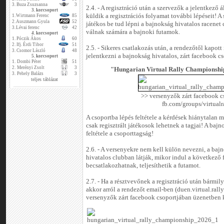
3.
Buza Zsuzsanna
3
2.4. - A regisztráció után a szervezők a jelentkező 
3. korcsoport
küldik a regisztrációs folyamat további lépéseit! A
1.
Wirtmann Ferenc
85
2.
Auszmann Gyula
52
játékos be tud lépni a bajnokság hivatalos racenet 
3.
Lévai ferenc
42
válnak számára a bajnoki futamok.
4. korcsoport
1.
Póczik Ákos
60
2.
Ifj. Érdi Tibor
51
2.5. - Sikeres csatlakozás után, a rendezőtől kapot
3.
Csomor László
48
jelentkezni a bajnokság hivatalos, zárt facebook cs
5. korcsoport
1.
Dombi Péter
51
2.
Merényi Zsolt
3
"Hungarian Virtual Rally Champions
3.
Pehely Balázs
3
teljes táblázat
>> versenyzők zárt facebook c
fb.com/groups/virtualr
A csoportba lépés feltétele a kérdések hiánytalan 
csak regisztrált játékosok lehetnek a tagjai! A ba
feltétele a csoporttagság!
2.6. - A versenyekre nem kell külön nevezni, a baj
hivatalos clubban látják, mikor indul a következő
becsatlakozhatnak, teljesíthetik a futamot.
2.7. - Ha a résztvevőnek a regisztráció után bármily
akkor arról a rendezőt email-ben (duen.virtual.ra
versenyzők zárt facebook csoportjában üzenetben ke