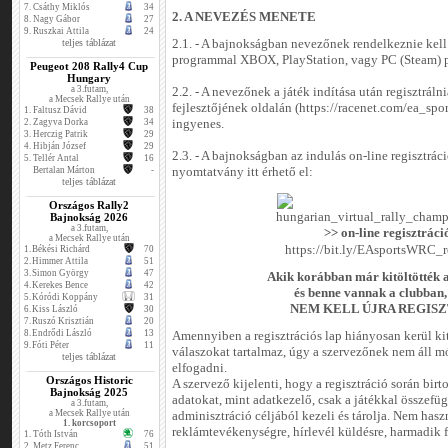
7.
Csáthy Miklós
34
2. A NEVEZÉS MENETE
8.
Nagy Gábor
27
9.
Ruszkai Attila
24
teljes táblázat
2.1. - A bajnokságban nevezőnek rendelkeznie ke
programmal XBOX, PlayStation, vagy PC (Steam) 
Peugeot 208 Rally4 Cup
Hungary
a 3.futam,
2.2. - A nevezőnek a játék indítása után regisztrálni
a Mecsek Rallye után
fejlesztőjének oldalán (https://racenet.com/ea_sport
1.
Faltusz Dávid
38
2.
Zagyva Dorka
34
ingyenes.
3.
Herczig Patrik
29
4.
Hibján József
29
2.3. - A bajnokságban az indulás on-line regisztráci
5.
Tellér Antal
16
Bertalan Márton
-
nyomtatvány itt érhető el:
teljes táblázat
Országos Rally2
Bajnokság 2026
a 3.futam,
>> on-line regisztráci
a Mecsek Rallye után
https://bit.ly/EAsportsWRC_r
1.
Békési Richárd
70
2.
Himmer Attila
51
3.
Simon György
47
Akik korábban már kitöltötték a
4.
Kerekes Bence
42
és benne vannak a clubban
5.
Kóródi Koppány
31
NEM KELL ÚJRA REGISZ
6.
Kiss László
30
7.
Ruszó Krisztián
20
8.
Endrődi László
13
Amennyiben a regisztrációs lap hiányosan kerül kit
9.
Fóti Péter
11
válaszokat tartalmaz, úgy a szervezőnek nem áll m
teljes táblázat
elfogadni.
Országos Historic
A szervező kijelenti, hogy a regisztráció során bir
Bajnokság 2025
adatokat, mint adatkezelő, csak a játékkal összefüg
a 3.futam,
a Mecsek Rallye után
adminisztráció céljából kezeli és tárolja. Nem has
1. korcsoport
reklámtevékenységre, hírlevél küldésre, harmadik f
1.
Tóth István
76
2.
Metz Ferenc
51