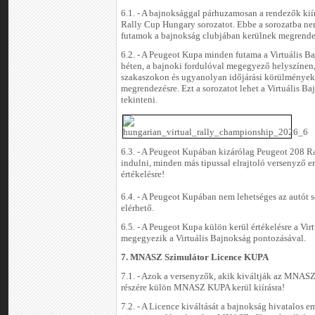
6.1. - A bajnoksággal párhuzamosan a rendezők kií
Rally Cup Hungary sorozatot. Ebbe a sorozatba nem 
futamok a bajnokság clubjában kerülnek megrende
6.2. - A Peugeot Kupa minden futama a Virtuális 
héten, a bajnoki fordulóval megegyező helyszínen
szakaszokon és ugyanolyan időjárási körülmények
megrendezésre. Ezt a sorozatot lehet a Virtuális Ba
tekinteni.
6.3. - A Peugeot Kupában kizárólag Peugeot 208 R
indulni, minden más tipussal elrajtoló versenyző 
értékelésre!
6.4. - A Peugeot Kupában nem lehetséges az autót se
elérhető.
6.5. - A Peugeot Kupa külön kerül értékelésre a Vir
megegyezik a Virtuális Bajnokság pontozásával.
7. MNASZ Szimulátor Licence KUPA
7.1. - Azok a versenyzők, akik kiváltják az MNASZ
részére külön MNASZ KUPA kerül kiírásra!
7.2. - A Licence kiváltását a bajnokság hivatalos e