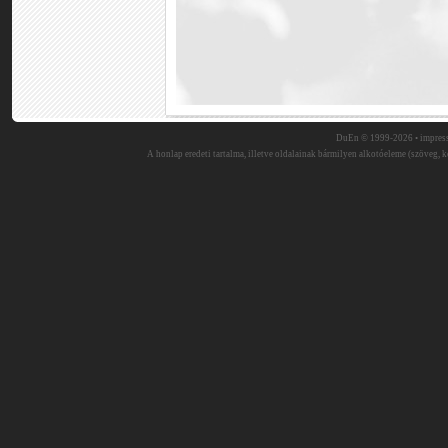
DuEn © 1999-2026 •
impres
A honlap eredeti tartalma, illetve oldalainak bármilyen alkotóeleme (szöveg, ké