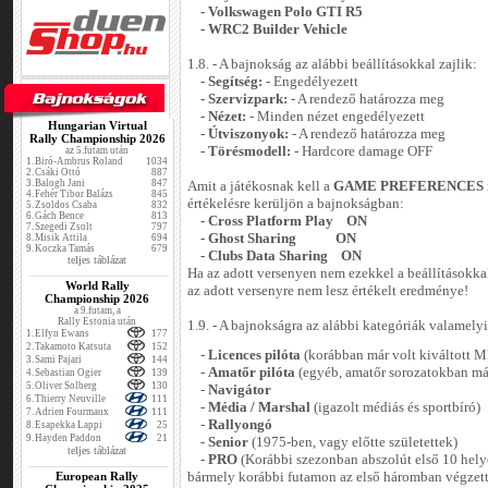
- Volkswagen Polo GTI R5
- WRC2 Builder Vehicle
1.8. - A bajnokság az alábbi beállításokkal zajlik:
- Segítség:
- Engedélyezett
- Szervizpark:
- A rendező határozza meg
- Nézet:
- Minden nézet engedélyezett
Hungarian Virtual
- Útviszonyok:
- A rendező határozza meg
Rally Championship 2026
- Törésmodell:
- Hardcore damage OFF
az 5.futam után
1.
Biró-Ambrus Roland
1034
2.
Csáki Ottó
887
3.
Balogh Jani
847
Amit a játékosnak kell a
GAME PREFERENCES
4.
Fehér Tibor Balázs
845
értékelésre kerüljön a bajnokságban:
5.
Zsoldos Csaba
832
6.
Gách Bence
813
- Cross Platform Play ON
7.
Szegedi Zsolt
797
- Ghost Sharing ON
8.
Misik Attila
694
9.
Koczka Tamás
679
- Clubs Data Sharing ON
teljes táblázat
Ha az adott versenyen nem ezekkel a beállításokkal
World Rally
az adott versenyre nem lesz értékelt eredménye!
Championship 2026
a 9.futam, a
Rally Estonia után
1.9. - A bajnokságra az alábbi kategóriák valamely
1.
Elfyn Ewans
177
2.
Takamoto Katsuta
152
-
Licences pilóta
(korábban már volt kiváltott M
3.
Sami Pajari
144
-
Amatőr pilóta
(egyéb, amatőr sorozatokban már
4.
Sebastian Ogier
139
5.
Oliver Solberg
130
-
Navigátor
6.
Thierry Neuville
111
-
Média / Marshal
(igazolt médiás és sportbíró)
7.
Adrien Fourmaux
111
-
Rallyongó
8.
Esapekka Lappi
25
9.
Hayden Paddon
21
-
Senior
(1975-ben, vagy előtte születettek)
teljes táblázat
-
PRO
(Korábbi szezonban abszolút első 10 hely
European Rally
bármely korábbi futamon az első háromban végzet