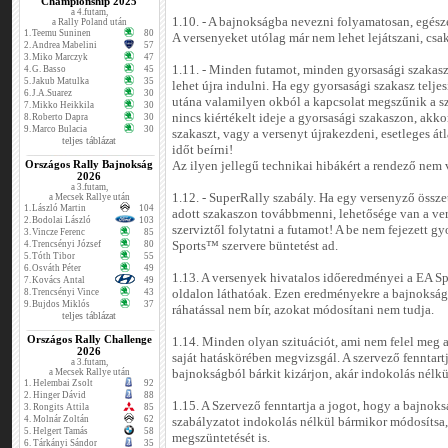
Championship 2025
a 4.futam,
1.10. - A bajnokságba nevezni folyamatosan, egésze
a Rally Poland után
1.
Teemu Suninen
80
A versenyeket utólag már nem lehet lejátszani, csa
2.
Andrea Mabelini
57
3.
Miko Marczyk
47
1.11. - Minden futamot, minden gyorsasági szakaszt
4.
G. Basso
45
5.
Jakub Matulka
35
lehet újra indulni. Ha egy gyorsasági szakasz telj
6.
J.A.Suarez
30
utána valamilyen okból a kapcsolat megszűnik a sze
7.
Mikko Heikkila
30
nincs kiértékelt ideje a gyorsasági szakaszon, akko
8.
Roberto Dapra
30
9.
Marco Bulacia
30
szakaszt, vagy a versenyt újrakezdeni, esetleges át
teljes táblázat
időt beírni!
Országos Rally Bajnokság
Az ilyen jellegű technikai hibákért a rendező nem v
2026
a 3.futam,
1.12. - SuperRally szabály. Ha egy versenyző összet
a Mecsek Rallye után
1.
László Martin
104
adott szakaszon továbbmenni, lehetősége van a v
2.
Bodolai László
103
szerviztől folytatni a futamot! A be nem fejezett g
3.
Vincze Ferenc
85
4.
Trencsényi József
80
Sports™ szervere büntetést ad.
5.
Tóth Tibor
55
6.
Osváth Péter
49
1.13. A versenyek hivatalos időeredményei a EA Sp
7.
Kovács Antal
49
8.
Trencsényi Vince
43
oldalon láthatóak. Ezen eredményekre a bajnoksá
9.
Bujdos Miklós
37
ráhatással nem bír, azokat módosítani nem tudja.
teljes táblázat
Országos Rally Challenge
1.14. Minden olyan szituációt, ami nem felel meg a
2026
saját hatáskörében megvizsgál. A szervező fenntart
a 3.futam,
a Mecsek Rallye után
bajnokságból bárkit kizárjon, akár indokolás nélkül
1.
Helembai Zsolt
92
2.
Hinger Dávid
88
1.15. A Szervező fenntartja a jogot, hogy a bajnoksá
3.
Rongits Attila
85
4.
Molnár Zoltán
62
szabályzatot indokolás nélkül bármikor módosítsa,
5.
Helgert Tamás
58
megszüntetését is.
6.
Tárkányi Sándor
35