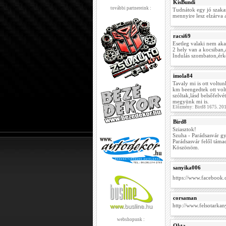
KisBundi
további partnereink :
Tudnátok egy jó szakas
mennyire lesz elzárva 
racsi69
Esetleg valaki nem aka
2 hely van a kocsiban,
Indulás szombaton,érk
imola84
Tavaly mi is ott voltu
km beengedtek ott vol
szóltak,lásd belsőfelv
megyünk mi is.
Előzmény: Bird8 1675. 20
Bird8
Sziasztok!
Szuha - Parádsasvár gy
Parádsasvár felől táma
Köszönöm.
sanyika006
https://www.faceboo
corsaman
http://www.felsotarkan
webshopunk :
Okta