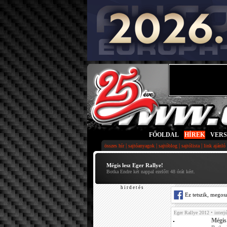
FŐOLDAL
|
HÍREK
|
VER
|
|
|
|
összes hír
sajtóanyagok
sajtóblog
sajtólista
link ajánló
Mégis lesz Eger Rallye!
Botka Endre két nappal ezelőtt 48 órát kért.
h i r d e t é s
Ez tetszik, megos
Eger Rallye 2012
• interj
Mégis 