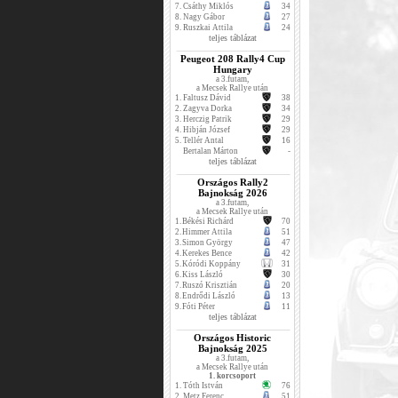
7.
Csáthy Miklós
34
8.
Nagy Gábor
27
9.
Ruszkai Attila
24
teljes táblázat
Peugeot 208 Rally4 Cup
Hungary
a 3.futam,
a Mecsek Rallye után
1.
Faltusz Dávid
38
2.
Zagyva Dorka
34
3.
Herczig Patrik
29
4.
Hibján József
29
5.
Tellér Antal
16
Bertalan Márton
-
teljes táblázat
Országos Rally2
Bajnokság 2026
a 3.futam,
a Mecsek Rallye után
1.
Békési Richárd
70
2.
Himmer Attila
51
3.
Simon György
47
4.
Kerekes Bence
42
5.
Kóródi Koppány
31
6.
Kiss László
30
7.
Ruszó Krisztián
20
8.
Endrődi László
13
9.
Fóti Péter
11
teljes táblázat
Országos Historic
Bajnokság 2025
a 3.futam,
a Mecsek Rallye után
1. korcsoport
1.
Tóth István
76
2.
Metz Ferenc
51