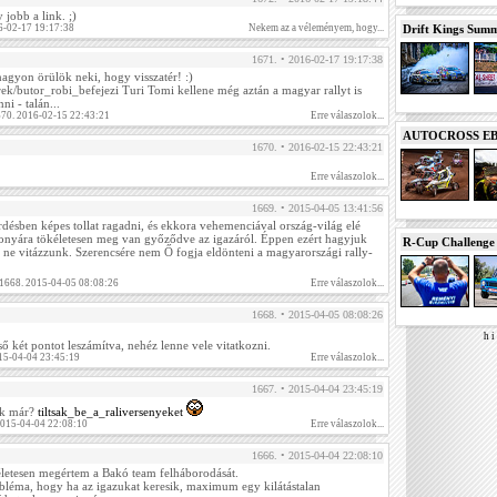
 jobb a link. ;)
Drift Kings Summe
6-02-17 19:17:38
Nekem az a véleményem, hogy...
1671. • 2016-02-17 19:17:38
nagyon örülök neki, hogy visszatér! :)
ek/butor_robi_befejezi Turi Tomi kellene még aztán a magyar rallyt is
ni - talán...
670. 2016-02-15 22:43:21
Erre válaszolok...
AUTOCROSS EB 2
1670. • 2016-02-15 22:43:21
Erre válaszolok...
1669. • 2015-04-05 13:41:56
rdésben képes tollat ragadni, és ekkora vehemenciával ország-világ elé
izonyára tökéletesen meg van győződve az igazáról. Éppen ezért hagyjuk
R-Cup Challeng
 ne vitázzunk. Szerencsére nem Ő fogja eldönteni a magyarországi rally-
 1668. 2015-04-05 08:08:26
Erre válaszolok...
1668. • 2015-04-05 08:08:26
h i 
ső két pontot leszámítva, nehéz lenne vele vitatkozni.
15-04-04 23:45:19
Erre válaszolok...
1667. • 2015-04-04 23:45:19
tok már?
tiltsak_be_a_raliversenyeket
2015-04-04 22:08:10
Erre válaszolok...
1666. • 2015-04-04 22:08:10
életesen megértem a Bakó team felháborodását.
bléma, hogy ha az igazukat keresik, maximum egy kilátástalan