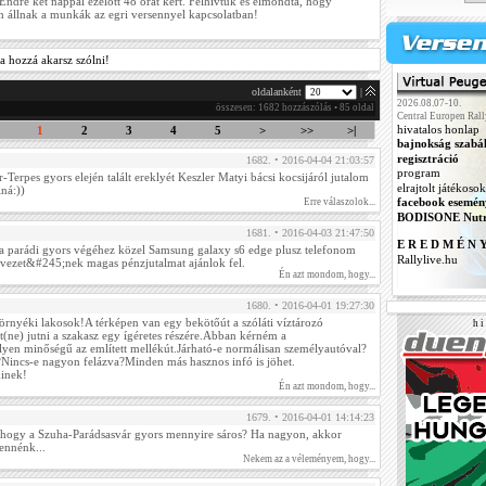
Endre két nappal ezelőtt 48 órát kért. Felhívtuk és elmondta, hogy
 állnak a munkák az egri versennyel kapcsolatban!
a hozzá akarsz szólni!
oldalanként
|
2026.08.07-10.
összesen: 1682 hozzászólás • 85 oldal
Central Europen Rall
hivatalos honlap
1
2
3
4
5
>
>>
>|
bajnokság szabá
regisztráció
1682. • 2016-04-04 21:03:57
program
-Terpes gyors elején talált ereklyét Keszler Matyi bácsi kocsijáról jutalom
elrajtolt játékosok
ná:))
facebook esemén
Erre válaszolok...
BODISONE Nutr
1681. • 2016-04-03 21:47:50
E R E D M É N 
a parádi gyors végéhez közel Samsung galaxy s6 edge plusz telefonom
Rallylive.hu
vezet&#245;nek magas pénzjutalmat ajánlok fel.
Én azt mondom, hogy...
1680. • 2016-04-01 19:27:30
 környéki lakosok!A térképen van egy bekötőút a szóláti víztározó
h i 
t(ne) jutni a szakasz egy ígéretes részére.Abban kérném a
lyen minőségű az említett mellékút.Járható-e normálisan személyautóval?
Nincs-e nagyon felázva?Minden más hasznos infó is jöhet.
kinek!
Én azt mondom, hogy...
1679. • 2016-04-01 14:14:23
t, hogy a Szuha-Parádsasvár gyors mennyire sáros? Ha nagyon, akkor
nnénk...
Nekem az a véleményem, hogy...