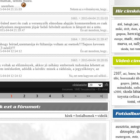
thatnak, semmi másra.
 szemben.......
15-04-04 21:55:03
Nekem az a véleményem, hogy...
1665. • 2015-04-04 21:55:03
ősíted mert én csak a versenyzők elmodasa alapján kommenteltem.es csak
asi
,
,
balogh jani
elyszínen.megneztem jópár belső felvételt azokon is látszott mi a szitu.
miki
,
,
,
drift
duen
2015-04-04 21:39:47
Én azt mondom, hogy...
herczig
,
grepton
mafc
mis
,
,
europe
1664. • 2015-04-04 21:39:47
ral
murva
,
,
n4
 ahogy leírtad,szemtanúja és fültanúja voltam az esetnek!!!Sajnos kevesen
(3 néző)!!!
,
skoda
turi tom
15-04-04 12:54:12
Én azt mondom, hogy...
1663. • 2015-04-04 18:20:05
k voltak az előzmények, akkor jó néhány embernek tudomása lehetett az
sem intézkedett, adódik a kérdés: minek a rádiózás, a jegyzőkönyv, az
2107
,
,
bmw
,
bo
asi
15-04-04 12:54:12
Na, ezt nem hagyom szó nélkül...
tibi
,
boroznaki tibi
jana
gopro
,
oldalanként
|
mitsubishi
,
onb
összesen: 1682 hozzászólás • 85 oldal
skoda fabi
,
s2000
toyota celica
1
2
3
4
5
>
>>
>|
tomi
,
vf
hírek • fotóalbumok • videók
ausztria
autogri
,
drtrophy
d
,
esztergom
,
,
etele