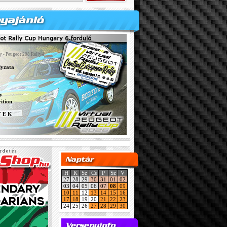
y - Peugeot 208 Rally4
lyzata
y
ition
Y E K
r d e t é s
H
K
Sz
Cs
P
Sz
V
27
28
29
30
31
01
02
03
04
05
06
07
08
09
10
11
12
13
14
15
16
17
18
19
20
21
22
23
24
25
26
27
28
29
30