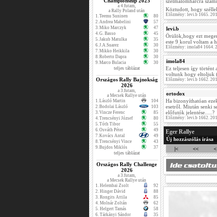
Championship 2025
szélmalomharcra számí
a 4.futam,
Köztudott, hogy széllel
a Rally Poland után
Előzmény: levi.b 1665. 20
1.
Teemu Suninen
80
2.
Andrea Mabelini
57
3.
Miko Marczyk
47
levi.b
4.
G. Basso
45
Örülök,hogy ezt meger
5.
Jakub Matulka
35
este 9 korul voltam a h
6.
J.A.Suarez
30
Előzmény: imola84 1664. 
7.
Mikko Heikkila
30
8.
Roberto Dapra
30
imola84
9.
Marco Bulacia
30
teljes táblázat
Ez teljesen így történt
voltunk hogy eltoljuk 
Országos Rally Bajnokság
Előzmény: levi.b 1662. 20
2026
a 3.futam,
ortodox
a Mecsek Rallye után
Ha bizonyíthatóan eze
1.
László Martin
104
esetről. Miután senki 
2.
Bodolai László
103
előfutók jelentése.....?
3.
Vincze Ferenc
85
Előzmény: levi.b 1662. 20
4.
Trencsényi József
80
5.
Tóth Tibor
55
6.
Osváth Péter
49
Eger Rallye
7.
Kovács Antal
49
Új hozzászólás írása
8.
Trencsényi Vince
43
9.
Bujdos Miklós
37
|<
<<
<
teljes táblázat
Országos Rally Challenge
2026
a 3.futam,
a Mecsek Rallye után
1.
Helembai Zsolt
92
2.
Hinger Dávid
88
3.
Rongits Attila
85
4.
Molnár Zoltán
62
5.
Helgert Tamás
58
6.
Tárkányi Sándor
35