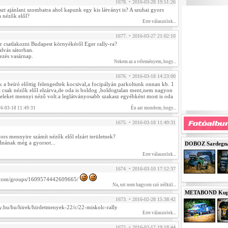
1678. • 2016-03-28 19:51:26
zt ajánlani szombatra ahol kapunk egy kis látványt is? A szuhai gyors
a nézők elől?
Erre válaszolok...
1677. • 2016-03-27 21:02:10
r csatlakozni Budapest környékéről Eger rally-ra?
alvás sátorban.
ezés vasárnap.
Nekem az a véleményem, hogy...
1676. • 2016-03-18 14:23:00
nk a beíró előttig felengedtek kocsival,a focipályán parkoltunk onnan kb. 1
t csak nézők elől elzárva,de oda is boldog ,boldogtalan ment,nem nagyon
ételeket mennyi néző volt.a leglátványosabb szakasz egyébként most is oda
16-03-18 11:49:31
Én azt mondom, hogy...
1675. • 2016-03-18 11:49:31
ors mennyire számít nézők elől elzárt területnek?
dnának még a gyorsot...
DOBOZ Sardegna 
Erre válaszolok...
1674. • 2016-03-10 17:52:37
k.com/groups/1609574442609665/
Na, ezt nem hagyom szó nélkül...
METABOND Kupa 
1673. • 2016-02-28 15:38:42
y.hu/hu/hirek/hirdetmenyek-22/c/22-miskolc-rally
Erre válaszolok...
1672. • 2016-02-17 19:18:44