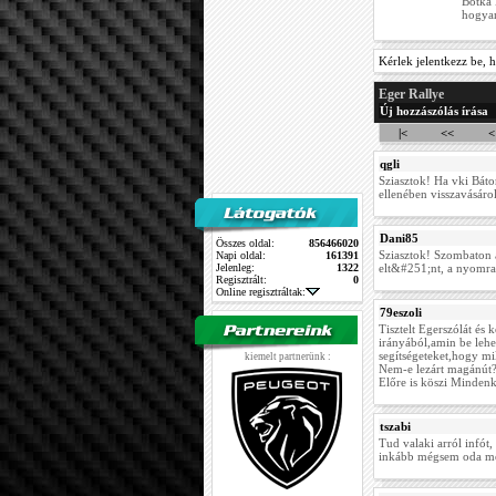
Botka 
hogyan
Kérlek jelentkezz be, h
Eger Rallye
Új hozzászólás írása
|<
<<
<
qgli
Sziasztok! Ha vki Bátor
ellenében visszavásárol
Dani85
Összes oldal:
856466020
Sziasztok! Szombaton 
Napi oldal:
161391
Jelenleg:
1322
elt&#251;nt, a nyomra
Regisztrált:
0
Online regisztráltak:
79eszoli
Tisztelt Egerszólát és
irányából,amin be lehe
segítségeteket,hogy mi
kiemelt partnerünk :
Nem-e lezárt magánút?
Előre is köszi Minden
tszabi
Tud valaki arról infó
inkább mégsem oda me