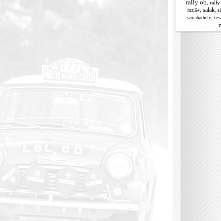
rally ob
,
rally
salak
,
,
s
rozi64
,
tes
szombathely
z