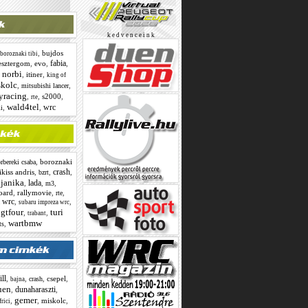
k e d v e n c e i n k
,
bujdos
boroznaki tibi
fabia
esztergom
,
evo
,
,
 norbi
,
itiner
,
king of
kolc
,
,
mitsubishi lancer
lyracing
,
,
s2000
,
rte
wald4tel
wrc
,
,
i
,
boroznaki
rbereki csaba
crash
kiss andris
,
,
,
bzrt
janika
lada
,
,
,
,
m3
oard
,
rallymovie
,
,
rte
a wrc
,
,
subaru impreza wrc
 gtfour
turi
,
,
trabant
wartbmw
,
ts
ll
,
,
,
csepel
,
crash
bajna
uen
dunaharaszti
,
,
gemer
,
,
miskolc
,
frici