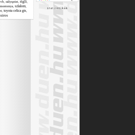
rigli
 vb
,
,
,
rallysprint
szlalom
,
,
imontornya
s t a t i s z t i k á k
toyota celica gts
zt
,
,
siros