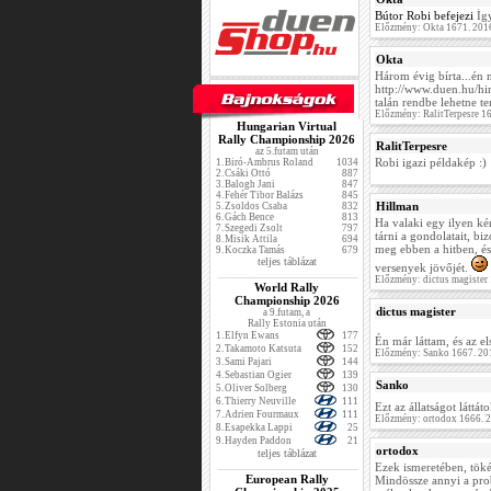
Bútor Robi befejezi
Így
Előzmény: Okta 1671. 201
Okta
Három évig bírta...én 
http://www.duen.hu/hir
talán rendbe lehetne ten
Előzmény: RalitTerpesre 1
Hungarian Virtual
Rally Championship 2026
RalitTerpesre
az 5.futam után
Robi igazi példakép :)
1.
Biró-Ambrus Roland
1034
2.
Csáki Ottó
887
3.
Balogh Jani
847
4.
Fehér Tibor Balázs
845
Hillman
5.
Zsoldos Csaba
832
6.
Gách Bence
813
Ha valaki egy ilyen ké
7.
Szegedi Zsolt
797
tárni a gondolatait, b
8.
Misik Attila
694
meg ebben a hitben, és
9.
Koczka Tamás
679
teljes táblázat
versenyek jövőjét.
Előzmény: dictus magister
World Rally
Championship 2026
dictus magister
a 9.futam, a
Rally Estonia után
1.
Elfyn Ewans
177
Én már láttam, és az el
2.
Takamoto Katsuta
152
Előzmény: Sanko 1667. 20
3.
Sami Pajari
144
4.
Sebastian Ogier
139
Sanko
5.
Oliver Solberg
130
6.
Thierry Neuville
111
Ezt az állatságot láttá
7.
Adrien Fourmaux
111
Előzmény: ortodox 1666. 
8.
Esapekka Lappi
25
9.
Hayden Paddon
21
ortodox
teljes táblázat
Ezek ismeretében, tök
European Rally
Mindössze annyi a pro