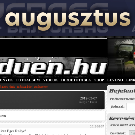
SENYEK
|
FOTÓALBUM
|
VIDEÓK
|
HIRDETŐTÁBLA
|
SHOP
|
LEVONÓ
|
LIN
|
|
|
autós hírek
médiaajánló
autószektor
2012-03-07
interjú • DuEn
ztom
ú
2012-03-07
lesz Eger Rallye!