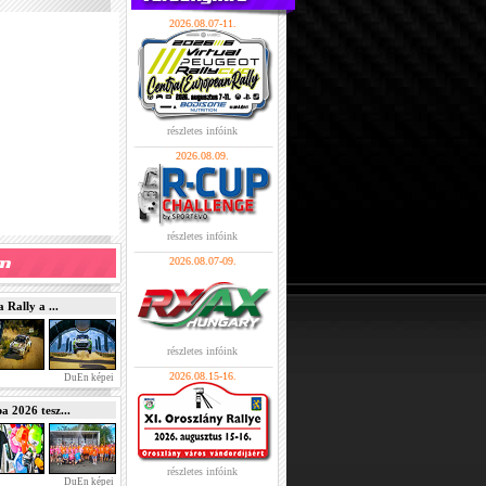
2026.08.07-11.
részletes infóink
2026.08.09.
részletes infóink
2026.08.07-09.
Rally a ...
részletes infóink
2026.08.15-16.
DuEn képei
2026 tesz...
részletes infóink
DuEn képei