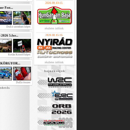
2026.08.13-15.
r Fest...
DuEn szombati képei
részletes infóink
2026.08.15-16.
026 5.for...
Kotán Kristóf képei
részletes infóink
e KÖRGYOR...
b a j n o k s á g o k :
DuEn összes
r d e t é s