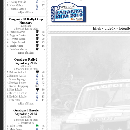
7.
Csáthy Miklós
34
8.
Nagy Gábor
27
9.
Ruszkai Attila
24
teljes táblázat
Peugeot 208 Rally4 Cup
Hungary
a 3.futam,
hírek • videók • fotóa
a Mecsek Rallye után
1.
Faltusz Dávid
38
2.
Zagyva Dorka
34
3.
Herczig Patrik
29
4.
Hibján József
29
5.
Tellér Antal
16
Bertalan Márton
-
teljes táblázat
Országos Rally2
Bajnokság 2026
a 3.futam,
a Mecsek Rallye után
1.
Békési Richárd
70
2.
Himmer Attila
51
3.
Simon György
47
4.
Kerekes Bence
42
5.
Kóródi Koppány
31
6.
Kiss László
30
7.
Ruszó Krisztián
20
8.
Endrődi László
13
9.
Fóti Péter
11
teljes táblázat
Országos Historic
Bajnokság 2025
a 3.futam,
a Mecsek Rallye után
1. korcsoport
1.
Tóth István
76
2.
Metz Ferenc
51