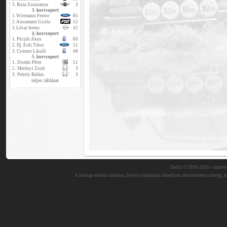
3.
Buza Zsuzsanna
3
3. korcsoport
1.
Wirtmann Ferenc
85
2.
Auszmann Gyula
52
3.
Lévai ferenc
42
4. korcsoport
1.
Póczik Ákos
60
2.
Ifj. Érdi Tibor
51
3.
Csomor László
48
5. korcsoport
1.
Dombi Péter
51
2.
Merényi Zsolt
3
3.
Pehely Balázs
3
teljes táblázat
DuEn © 1999-2026 •
impres
A honlap eredeti tartalma, illetve oldalainak bármilyen alkotóeleme (szöveg, ké