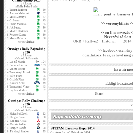
saját felelősségre - látogatható.
Championship 2025
a 4.futam,
a Rally Poland után
1.
Teemu Suninen
80
2.
Andrea Mabelini
57
3.
Miko Marczyk
47
4.
G. Basso
45
>> versenykiírás <
5.
Jakub Matulka
35
6.
J.A.Suarez
30
7.
Mikko Heikkila
30
>> on-line nevezés 
8.
Roberto Dapra
30
Nevezési zárlat:
9.
Marco Bulacia
30
ORB + Rallye2 + Historic:
2014. 
teljes táblázat
Országos Rally Bajnokság
>> facebook esemény
2026
( csatlakozz Te is, és hívd meg a
a 3.futam,
a Mecsek Rallye után
1.
László Martin
104
2.
Bodolai László
103
3.
Vincze Ferenc
85
Ez a hír mo
4.
Trencsényi József
80
5.
Tóth Tibor
55
6.
Osváth Péter
49
Eddigi hozzászól
7.
Kovács Antal
49
8.
Trencsényi Vince
43
9.
Bujdos Miklós
37
Share
|
teljes táblázat
Országos Rally Challenge
2026
v
a 3.futam,
a Mecsek Rallye után
1.
Helembai Zsolt
92
2.
Hinger Dávid
88
3.
Rongits Attila
85
4.
Molnár Zoltán
62
5.
Helgert Tamás
58
STEFANI Baranya Kupa 2014
6.
Tárkányi Sándor
35
Országos Rallye2 Bajnokság 2014