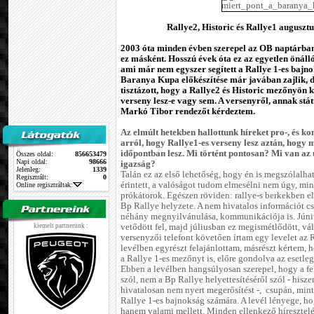
Rallye2, Historic és Rallye1 augusz
2003 óta minden évben szerepel az OB naptárban 
ez másként. Hosszú évek óta ez az egyetlen önáll
ami már nem egyszer segített a Rallye 1-es bajno
Baranya Kupa előkészítése már javában zajlik, 
tisztázott, hogy a Rallye2 és Historic mezőnyön k
verseny lesz-e vagy sem. A versenyről, annak stát
Markó Tibor rendezőt kérdeztem.
Az elmúlt hetekben hallottunk híreket pro-, és k
arról, hogy Rallye1-es verseny lesz aztán, hogy 
időpontban lesz. Mi történt pontosan? Mi van az 
Összes oldal:
856653479
Napi oldal:
98666
igazság?
Jelenleg:
1339
Talán ez az első lehetőség, hogy én is megszólalh
Regisztrált:
0
érintett, a valóságot tudom elmesélni nem úgy, min
Online regisztráltak:
prókátorok. Egészen röviden: rallye-s berkekben elt
Bp Rallye helyzete. A nem hivatalos információt csa
néhány megnyilvánulása, kommunikációja is. Júni
kiemelt partnerünk :
vetődött fel, majd júliusban ez megismétlődött, vá
versenyzői telefont követően írtam egy levelet az
levélben egyrészt felajánlottam, másrészt kértem,
a Rallye 1-es mezőnyt is, előre gondolva az esetleg
Ebben a levélben hangsúlyosan szerepel, hogy a fe
szól, nem a Bp Rallye helyettesítéséről szól - his
hivatalosan nem nyert megerősítést -, csupán, mi
Rallye 1-es bajnokság számára. A levél lényege, ho
hanem valami mellett. Minden ellenkező híresztelé