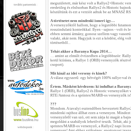
megszületett, már kész volt a Rallye2+Historic vers
további partnereink :
eredetileg és elsősorban Rallye2 és Historic bajnoki
készültünk és ezt a verziót adtuk be az MNASZ R
A történetet nem mindenki ismeri így…
A versenyzőktől hallom, hogy a legutóbbi futamon 
rosszindulatú konteókkal. Ilyen - sajnos - volt és l
ebben semmi ármány, gonosz szellem vagy vasorrú b
valaki, akár nem. Hagyjuk is ezt a kérdést, elég vo
történetből...
Tehát akkor a Baranya Kupa 2014…
… amint az elmúlt évtizedben a legtöbbször: Rally
kerül kiírásra, a Rallye 1 (ORB) versenyzők résztv
csoport).
Mit kínál az idei verseny és kinek?
A válasz egyszerű: egy hétvégét 100% rallye-val 
Értem. Másként kérdezem: ki indulhat a Barany
Rallye 1 (ORB), Rallye2 és Historic versenyzőket 
RTE/Amtosz és a sprintes/MARB-os versenyzők is
???
Mondom. A tavalyi esztendőben bevezetett Rallye2
mindenki rajthoz állhat ezen a versenyen. Mindez
versenyzőről van szó, ott sem zárja ki magát a bajn
megoldást a szabályok lehetővé teszik. Tehát, aki
sprintes/MARB-os versenyző, a Rallye2 napi licenc
webshopunk :
versenyen! Ami ehhez szükséges: sportorvosi igaz