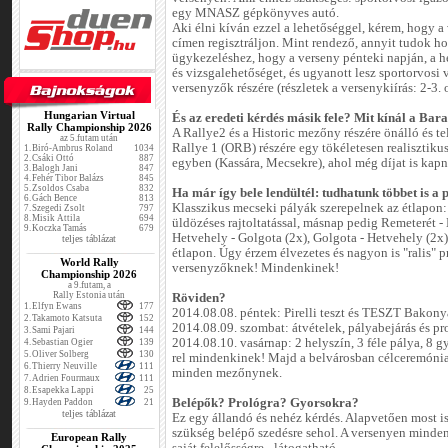
egy MNASZ gépkönyves autó.
Aki élni kíván ezzel a lehetőséggel, kérem, hogy a
címen regisztráljon. Mint rendező, annyit tudok h
ügykezeléshez, hogy a verseny pénteki napján, a h
és vizsgalehetőséget, és ugyanott lesz sportorvosi v
versenyzők részére (részletek a versenykiírás: 2-3. o
Hungarian Virtual
És az eredeti kérdés másik fele? Mit kínál a Ba
Rally Championship 2026
A Rallye2 és a Historic mezőny részére önálló és te
az 5.futam után
Rallye 1 (ORB) részére egy tökéletesen realisztikus
1.
Biró-Ambrus Roland
1034
2.
Csáki Ottó
887
egyben (Kassára, Mecsekre), ahol még díjat is kap
3.
Balogh Jani
847
4.
Fehér Tibor Balázs
845
5.
Zsoldos Csaba
832
Ha már így bele lendültél: tudhatunk többet is a
6.
Gách Bence
813
Klasszikus mecseki pályák szerepelnek az étlapon:
7.
Szegedi Zsolt
797
8.
Misik Attila
694
üldözéses rajtoltatással, másnap pedig Remeterét - 
9.
Koczka Tamás
679
Hetvehely - Golgota (2x), Golgota - Hetvehely (2x
teljes táblázat
étlapon. Úgy érzem élvezetes és nagyon is "ralis" p
World Rally
versenyzőknek! Mindenkinek!
Championship 2026
a 9.futam, a
Rally Estonia után
Röviden?
1.
Elfyn Ewans
177
2014.08.08. péntek: Pirelli teszt és TESZT Bakon
2.
Takamoto Katsuta
152
2014.08.09. szombat: átvételek, pályabejárás és pr
3.
Sami Pajari
144
2014.08.10. vasárnap: 2 helyszín, 3 féle pálya, 8 
4.
Sebastian Ogier
139
5.
Oliver Solberg
130
rel mindenkinek! Majd a belvárosban célceremónia 
6.
Thierry Neuville
111
minden mezőnynek.
7.
Adrien Fourmaux
111
8.
Esapekka Lappi
25
Belépők? Prológra? Gyorsokra?
9.
Hayden Paddon
21
teljes táblázat
Ez egy állandó és nehéz kérdés. Alapvetően most i
szükség belépő szedésre sehol. A versenyen minden
European Rally