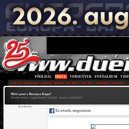
FŐOLDAL
|
HÍREK
|
VERSENYEK
|
FOTÓALBUM
|
VID
|
|
|
|
|
|
|
összes hír
sajtóanyagok
sajtóblog
sajtólista
link ajánló
autós hírek
médiaajánló
autószektor
Miért pont a Baranya Kupa?
Minden részlet, a leghitelesebb forrásból. interjú a rendezővel!
h i r d e t é s
Ez tetszik, megosztom