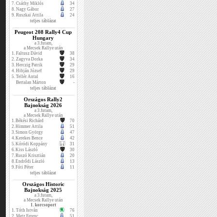
7.
Csáthy Miklós
34
8.
Nagy Gábor
27
9.
Ruszkai Attila
24
teljes táblázat
Peugeot 208 Rally4 Cup
Hungary
a 3.futam,
a Mecsek Rallye után
1.
Faltusz Dávid
38
2.
Zagyva Dorka
34
3.
Herczig Patrik
29
4.
Hibján József
29
5.
Tellér Antal
16
Bertalan Márton
-
teljes táblázat
Országos Rally2
Bajnokság 2026
a 3.futam,
a Mecsek Rallye után
1.
Békési Richárd
70
2.
Himmer Attila
51
3.
Simon György
47
4.
Kerekes Bence
42
5.
Kóródi Koppány
31
6.
Kiss László
30
7.
Ruszó Krisztián
20
8.
Endrődi László
13
9.
Fóti Péter
11
teljes táblázat
Országos Historic
Bajnokság 2025
a 3.futam,
a Mecsek Rallye után
1. korcsoport
1.
Tóth István
76
2.
Metz Ferenc
51