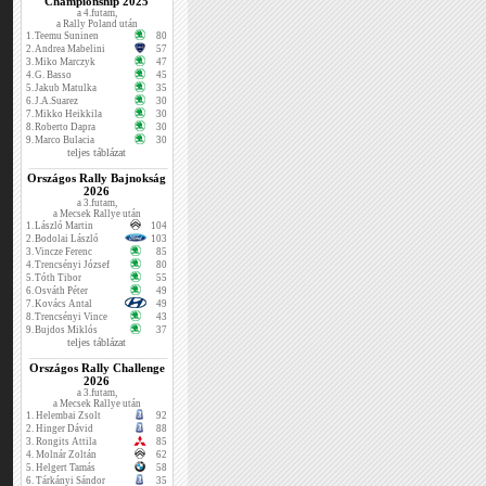
Championship 2025
a 4.futam,
a Rally Poland után
1.
Teemu Suninen
80
2.
Andrea Mabelini
57
3.
Miko Marczyk
47
4.
G. Basso
45
5.
Jakub Matulka
35
6.
J.A.Suarez
30
7.
Mikko Heikkila
30
8.
Roberto Dapra
30
9.
Marco Bulacia
30
teljes táblázat
Országos Rally Bajnokság
2026
a 3.futam,
a Mecsek Rallye után
1.
László Martin
104
2.
Bodolai László
103
3.
Vincze Ferenc
85
4.
Trencsényi József
80
5.
Tóth Tibor
55
6.
Osváth Péter
49
7.
Kovács Antal
49
8.
Trencsényi Vince
43
9.
Bujdos Miklós
37
teljes táblázat
Országos Rally Challenge
2026
a 3.futam,
a Mecsek Rallye után
1.
Helembai Zsolt
92
2.
Hinger Dávid
88
3.
Rongits Attila
85
4.
Molnár Zoltán
62
5.
Helgert Tamás
58
6.
Tárkányi Sándor
35