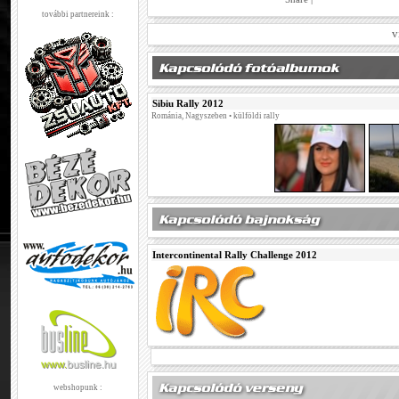
további partnereink :
v
Sibiu Rally 2012
Románia, Nagyszeben • külföldi rally
Intercontinental Rally Challenge 2012
webshopunk :