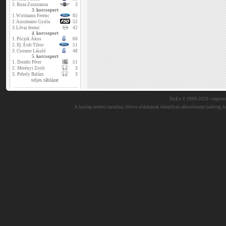
3.
Buza Zsuzsanna
3
3. korcsoport
1.
Wirtmann Ferenc
85
2.
Auszmann Gyula
52
3.
Lévai ferenc
42
4. korcsoport
1.
Póczik Ákos
60
2.
Ifj. Érdi Tibor
51
3.
Csomor László
48
5. korcsoport
1.
Dombi Péter
51
2.
Merényi Zsolt
3
3.
Pehely Balázs
3
teljes táblázat
DuEn © 1999-2026 •
impres
A honlap eredeti tartalma, illetve oldalainak bármilyen alkotóeleme (szöveg, ké