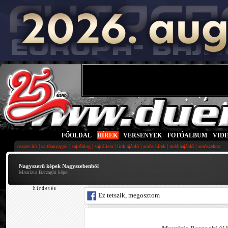
FŐOLDAL
|
HÍREK
|
VERSENYEK
|
FOTÓALBUM
|
VID
|
|
|
|
|
|
|
összes hír
sajtóanyagok
sajtóblog
sajtólista
link ajánló
autós hírek
médiaajánló
autószektor
Nagyszerű képek Nagyszebenből
Maurizio Barzaghi képei
h i r d e t é s
Ez tetszik, megosztom