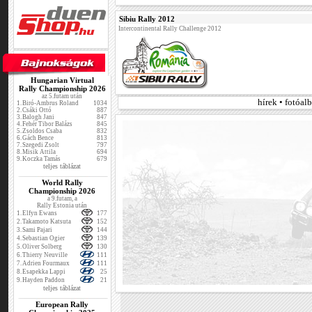
Sibiu Rally 2012
Intercontinental Rally Challenge 2012
Hungarian Virtual
Rally Championship 2026
az 5.futam után
hírek • fotóa
1.
Biró-Ambrus Roland
1034
2.
Csáki Ottó
887
3.
Balogh Jani
847
4.
Fehér Tibor Balázs
845
5.
Zsoldos Csaba
832
6.
Gách Bence
813
7.
Szegedi Zsolt
797
8.
Misik Attila
694
9.
Koczka Tamás
679
teljes táblázat
World Rally
Championship 2026
a 9.futam, a
Rally Estonia után
1.
Elfyn Ewans
177
2.
Takamoto Katsuta
152
3.
Sami Pajari
144
4.
Sebastian Ogier
139
5.
Oliver Solberg
130
6.
Thierry Neuville
111
7.
Adrien Fourmaux
111
8.
Esapekka Lappi
25
9.
Hayden Paddon
21
teljes táblázat
European Rally