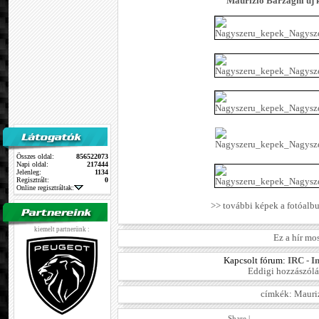
Maurizio Barzaghi új 
Összes oldal:
856522073
Napi oldal:
217444
Jelenleg:
1134
Regisztrált:
0
Online regisztráltak:
>> további képek a fotóal
kiemelt partnerünk :
Ez a hír mo
Kapcsolt fórum:
IRC - I
Eddigi hozzászólá
címkék:
Mauri
Share
|