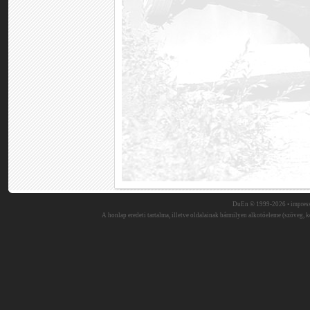
DuEn © 1999-2026 •
impres
A honlap eredeti tartalma, illetve oldalainak bármilyen alkotóeleme (szöveg, ké