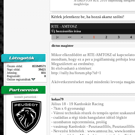
A GREPTON RTE 2010 Bajnokság ideiglenes
meghívója
Kérlek jelentkezz be, ha hozzá akarsz szólni!
RTE - AMTOSZ
Új hozzászólás írása
|<
<<
<
1
2
3
4
dictus magister
Mikor elkezdődött az RTE-AMTOSZ-al kapcsolatos 
mondtam, hogy ez a per a jogállamiság próbája lesz.
Megszületett az eredmény.
Összes oldal:
855949571
Itt elolvasható a történet:
Napi oldal:
39421
http://rally.hu/forum.php?id=1
Jelenleg:
831
Regisztrált:
0
Online regisztráltak:
A következtetéseket majd mindenki levonja magán
kiemelt partnerünk :
kokas79
Július 18 - 19 Kardoskút Racing
- 7km x 6 gyorsasági
- Városi technikás részek és tempós sprint szakaszo
- családias a régi túrás hangulatot idéző légkör
- szombaton rajtceremónia, prológ
- vasárnap Kardoskút - Pusztaszőllős, Pusztaszőllős
- Nevezési feltételek : www.amtosz.hu, www.komlos