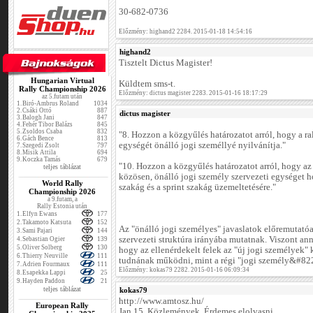
30-682-0736
Előzmény: highand2 2284. 2015-01-18 14:54:16
highand2
Tisztelt Dictus Magister!
Hungarian Virtual
Küldtem sms-t.
Rally Championship 2026
Előzmény: dictus magister 2283. 2015-01-16 18:17:29
az 5.futam után
1.
Biró-Ambrus Roland
1034
2.
Csáki Ottó
887
dictus magister
3.
Balogh Jani
847
4.
Fehér Tibor Balázs
845
5.
Zsoldos Csaba
832
"8. Hozzon a közgyűlés határozatot arról, hogy a ra
6.
Gách Bence
813
egységét önálló jogi személlyé nyilvánítja."
7.
Szegedi Zsolt
797
8.
Misik Attila
694
9.
Koczka Tamás
679
"10. Hozzon a közgyűlés határozatot arról, hogy 
teljes táblázat
közösen, önálló jogi személy szervezeti egységet ho
World Rally
szakág és a sprint szakág üzemeltetésére."
Championship 2026
a 9.futam, a
Rally Estonia után
1.
Elfyn Ewans
177
2.
Takamoto Katsuta
152
Az "önálló jogi személyes" javaslatok előremutatóa
3.
Sami Pajari
144
szervezeti struktúra irányába mutatnak. Viszont an
4.
Sebastian Ogier
139
5.
Oliver Solberg
130
hogy az ellenérdekelt felek az "új jogi személyek" 
6.
Thierry Neuville
111
tudnának működni, mint a régi "jogi személy&#82
7.
Adrien Fourmaux
111
Előzmény: kokas79 2282. 2015-01-16 06:09:34
8.
Esapekka Lappi
25
9.
Hayden Paddon
21
teljes táblázat
kokas79
http://www.amtosz.hu/
European Rally
Jan.15. Közlemények. Érdemes elolvasni