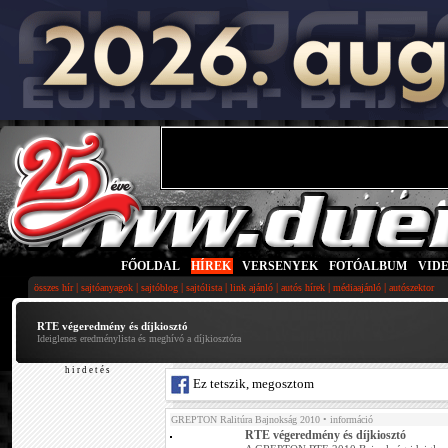
FŐOLDAL
|
HÍREK
|
VERSENYEK
|
FOTÓALBUM
|
VID
|
|
|
|
|
|
|
összes hír
sajtóanyagok
sajtóblog
sajtólista
link ajánló
autós hírek
médiaajánló
autószektor
RTE végeredmény és díjkiosztó
Ideiglenes eredménylista és meghívó a díjkiosztóra
h i r d e t é s
Ez tetszik, megosztom
GREPTON Ralitúra Bajnokság 2010
• információ
RTE végeredmény és díjkiosztó