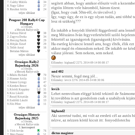
7.
Csáthy Miklós
34
segített abban, hogy amikor először volt a kezemb
8.
Nagy Gábor
27
rögtön lőttem vele háromból, három tízest.
9.
Ruszkai Attila
24
(Igaz, hogy csak 50m-ről, és távcsővel.)
teljes táblázat
Így, vagy úgy, de ez is egy olyan tudás, ami többé t
Peugeot 208 Rally4 Cup
lesz rá szükség???
Hungary
a 3.futam,
a Mecsek Rallye után
Én inkább a fonyódi lőtértől függetlenül arra lenn
1.
Faltusz Dávid
38
meg Mészáros Iván fegyverletételről szóló bejelenté
2.
Zagyva Dorka
34
fektettél az igazságotok (igazságunk) kivívására.
3.
Herczig Patrik
29
Ha esetleg kíváncsi lennél arra, hogy élték, élik ez
4.
Hibján József
29
5.
Tellér Antal
16
akkor majd én elmondom neked. De inkább ne kérde
Bertalan Márton
-
válasz jólesni. Sem nekem, sem neked.
teljes táblázat
Országos Rally2
Előzmény: highand2 2275. 2014-09-14 00:08:17
Bajnokság 2026
a 3.futam,
mtd 402
a Mecsek Rallye után
1.
Békési Richárd
70
Nesze semmi, fogd meg jól...
2.
Himmer Attila
51
Előzmény: levi.b 2276. 2014-09-14 08:30:06
3.
Simon György
47
4.
Kerekes Bence
42
levi.b
5.
Kóródi Koppány
31
6.
Kiss László
30
Lehet nemvoltam eléggé körül tekintő de Számom
7.
Ruszó Krisztián
20
ki.továbbra is azt gondolom csak a szabályok kijátsz
8.
Endrődi László
13
Előzmény: highand2 2275. 2014-09-14 00:08:17
9.
Fóti Péter
11
teljes táblázat
highand2
Országos Historic
Aki szeretné tudni, mi volt az eredeti cél az autós 
Bajnokság 2025
nézve, az nézzen körül kicsit itt: fonyodiloter.hu
a 3.futam,
a Mecsek Rallye után
1. korcsoport
1.
Tóth István
76
dictus magister
2.
Metz Ferenc
51