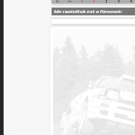
|<
<<
<
1
2
3
4