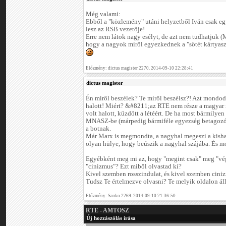
Még valami:
Ebből a "közlemény" utáni helyzetből Iván csak eg
lesz az RSB vezetője!
Erre nem látok nagy esélyt, de azt nem tudhatjuk (
hogy a nagyok miről egyezkednek a "sötét kártyas
Előzmény: dictus magister 2270. 2014-09-10 22:28:41
dictus magister
Én miről beszélek? Te miről beszélsz?! Azt mondod
halott! Miért? &#8211;az RTE nem része a magyar
volt halott, küzdött a létéért. De ha most bármily
MNASZ-be (márpedig bármiféle egyezség betagozódá
a botnak.
Már Marx is megmondta, a nagyhal megeszi a kishala
olyan hülye, hogy beúszik a nagyhal szájába. És mos
Egyébként meg mi az, hogy "megint csak" meg "vég
"cinizmus"? Ezt miből olvastad ki?
Kivel szemben rosszindulat, és kivel szemben cini
Tudsz Te értelmezve olvasni? Te melyik oldalon ál
Előzmény: Sanko 2269. 2014-09-10 21:36:50
RTE - AMTOSZ
Új hozzászólás írása