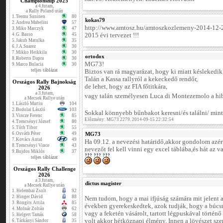
Championship 2025
a 4.futam,
a Rally Poland után
1.
Teemu Suninen
80
kokas79
2.
Andrea Mabelini
57
http://www.amtosz.hu/amtoszkozlemeny-2014-12-
3.
Miko Marczyk
47
4.
G. Basso
45
2015 évi tervezet !!!
5.
Jakub Matulka
35
6.
J.A.Suarez
30
7.
Mikko Heikkila
30
ortodox
8.
Roberto Dapra
30
MG73!
9.
Marco Bulacia
30
teljes táblázat
Biztos van rá magyarázat, hogy ki miatt késlekedik 
Talán a Kassa rallyról a kekeckedő rendőr,
Országos Rally Bajnokság
de lehet, hogy az FIA főtitkára,
2026
a 3.futam,
vagy talán személyesen Luca di Montezemolo a hi
a Mecsek Rallye után
1.
László Martin
104
2.
Bodolai László
103
Sokkal könnyebb bűnbakot keresni/és találni/ mint
3.
Vincze Ferenc
85
Előzmény: MG73 2279. 2014-09-15 22:32:54
4.
Trencsényi József
80
5.
Tóth Tibor
55
6.
Osváth Péter
49
MG73
7.
Kovács Antal
49
Ha 09.12. a nevezési határidő,akkor gondolom azért
8.
Trencsényi Vince
43
nevezőt fel kell vinni egy excel táblába,és hát az 
9.
Bujdos Miklós
37
teljes táblázat
Országos Rally Challenge
2026
a 3.futam,
dictus magister
a Mecsek Rallye után
1.
Helembai Zsolt
92
2.
Hinger Dávid
88
Nem tudom, hogy a mai ifjúság számára mit jelent a
3.
Rongits Attila
85
években gyerekeskedtek, azok tudják, hogy a búcsú
4.
Molnár Zoltán
62
vagy a feketén vásárolt, tartott légpuskával történ
5.
Helgert Tamás
58
volt akkor hétköznapi élmény. Innen a lövészet szer
6.
Tárkányi Sándor
35