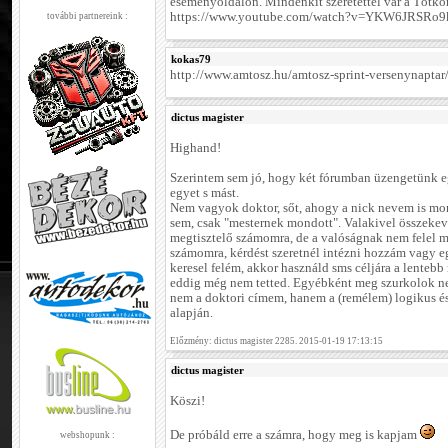
eseményoldalon. Mindenkit szeretettel vár a Tótko
https://www.youtube.com/watch?v=YKW6JRSRo9k
további partnereink :
kokas79
http://www.amtosz.hu/amtosz-sprint-versenynaptar
dictus magister
Highand!
Szerintem sem jó, hogy két fórumban üzengetünk e
egyet s mást.
Nem vagyok doktor, sőt, ahogy a nick nevem is mon
sem, csak "mesternek mondott". Valakivel összekeve
megtisztelő számomra, de a valóságnak nem felel
számomra, kérdést szeretnél intézni hozzám vagy e
keresel felém, akkor használd sms céljára a lentebb
eddig még nem tetted. Egyébként meg szurkolok nek
nem a doktori címem, hanem a (remélem) logikus é
alapján.
Előzmény: dictus magister 2285. 2015-01-19 17:13:15
dictus magister
Köszi!
De próbáld erre a számra, hogy meg is kapjam
webshopunk :