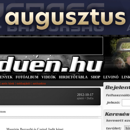
SENYEK
|
FOTÓALBUM
|
VIDEÓK
|
HIRDETŐTÁBLA
|
SHOP
|
LEVONÓ
|
LIN
|
|
|
autós hírek
médiaajánló
autószektor
2012-10-17
ajánló • DuEn
ztom
Maurizio Barzaghi és Czeizel Judit képei