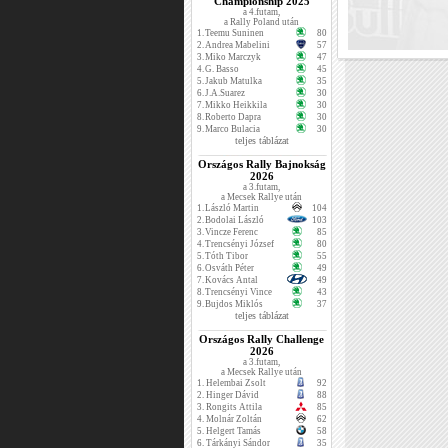
Championship 2025
a 4.futam,
a Rally Poland után
1.
Teemu Suninen
80
2.
Andrea Mabelini
57
3.
Miko Marczyk
47
4.
G. Basso
45
5.
Jakub Matulka
35
6.
J.A.Suarez
30
7.
Mikko Heikkila
30
8.
Roberto Dapra
30
9.
Marco Bulacia
30
teljes táblázat
Országos Rally Bajnokság
2026
a 3.futam,
a Mecsek Rallye után
1.
László Martin
104
2.
Bodolai László
103
3.
Vincze Ferenc
85
4.
Trencsényi József
80
5.
Tóth Tibor
55
6.
Osváth Péter
49
7.
Kovács Antal
49
8.
Trencsényi Vince
43
9.
Bujdos Miklós
37
teljes táblázat
Országos Rally Challenge
2026
a 3.futam,
a Mecsek Rallye után
1.
Helembai Zsolt
92
2.
Hinger Dávid
88
3.
Rongits Attila
85
4.
Molnár Zoltán
62
5.
Helgert Tamás
58
6.
Tárkányi Sándor
35