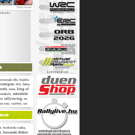
DuEn összes
r d e t é s
k e d v e n c e i n k
oroznaki tibi
,
bujdos
esztergom
evo
,
,
fabia
,
king of
norbi
,
,
itiner
mitsubishi
,
miskolc
,
rallyracing
,
,
,
n4
rte
,
,
wrc
turi tomi
wald4tel
w
,
borbereki csaba
,
i
boroznaki tibikiss
,