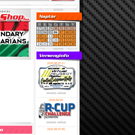
r d e t é s
H
K
Sz
Cs
P
Sz
V
27
28
29
30
31
01
02
03
04
05
06
07
08
09
10
11
12
13
14
15
16
17
18
19
20
21
22
23
24
25
26
27
28
29
30
2026.08.07-11.
részletes infóink
2026.08.09.
részletes infóink
2026.08.07-09.