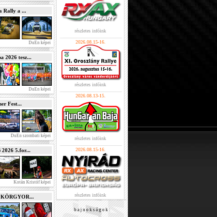
Rally a ...
részletes infóink
2026.08.15-16.
DuEn képei
2026 tesz...
részletes infóink
DuEn képei
2026.08.13-15.
r Fest...
DuEn szombati képei
részletes infóink
2026.08.15-16.
026 5.for...
Kotán Kristóf képei
részletes infóink
e KÖRGYOR...
b a j n o k s á g o k :