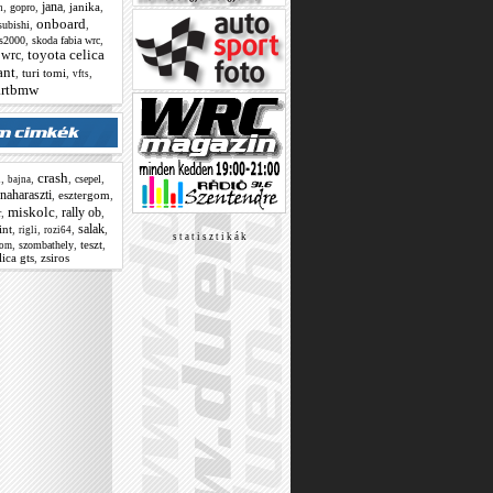
jana
,
,
,
janika
,
gopro
h
onboard
,
,
subishi
,
,
s2000
skoda fabia wrc
toyota celica
 wrc
,
ant
,
turi tomi
,
,
vfts
rtbmw
crash
,
,
,
,
csepel
l
bajna
naharaszti
,
esztergom
,
miskolc
rally ob
,
,
,
r
salak
int
,
,
,
,
rigli
rozi64
s t a t i s z t i k á k
,
,
teszt
,
szombathely
lom
lica gts
,
zsiros