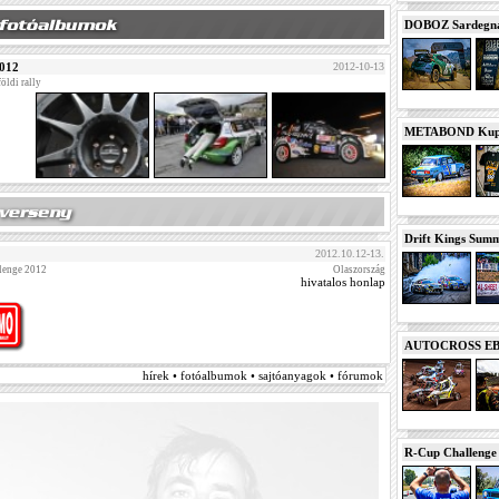
DOBOZ Sardegna 
2012
2012-10-13
öldi rally
METABOND Kupa 
Drift Kings Summe
2012.10.12-13.
llenge 2012
Olaszország
hivatalos honlap
AUTOCROSS EB 2
hírek • fotóalbumok • sajtóanyagok • fórumok
R-Cup Challeng