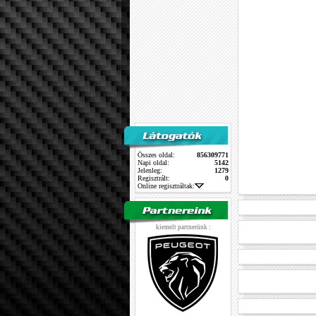
Összes oldal:
856309771
Napi oldal:
5142
Jelenleg:
1279
Regisztrált:
0
Online regisztráltak:
kiemelt partnerünk :