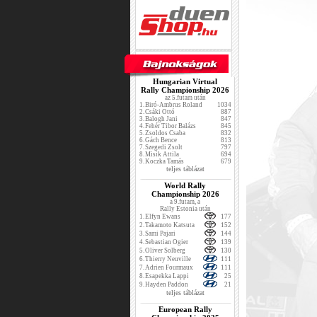
Hungarian Virtual
Rally Championship 2026
az 5.futam után
1.
Biró-Ambrus Roland
1034
2.
Csáki Ottó
887
3.
Balogh Jani
847
4.
Fehér Tibor Balázs
845
5.
Zsoldos Csaba
832
6.
Gách Bence
813
7.
Szegedi Zsolt
797
8.
Misik Attila
694
9.
Koczka Tamás
679
teljes táblázat
World Rally
Championship 2026
a 9.futam, a
Rally Estonia után
1.
Elfyn Ewans
177
2.
Takamoto Katsuta
152
3.
Sami Pajari
144
4.
Sebastian Ogier
139
5.
Oliver Solberg
130
6.
Thierry Neuville
111
7.
Adrien Fourmaux
111
8.
Esapekka Lappi
25
9.
Hayden Paddon
21
teljes táblázat
European Rally