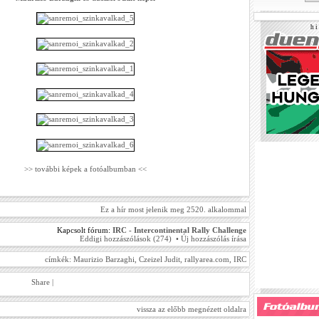
h i 
>> további képek a fotóalbumban <<
Ez a hír most jelenik meg 2520. alkalommal
Kapcsolt fórum:
IRC - Intercontinental Rally Challenge
Eddigi hozzászólások (274)
•
Új hozzászólás írása
címkék:
Maurizio Barzaghi
,
Czeizel Judit
,
rallyarea.com
,
IRC
Share
|
vissza az előbb megnézett oldalra