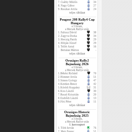
7.
Csáthy Miklós
34
8.
Nagy Gábor
27
9.
Ruszkai Attila
24
teljes táblázat
Peugeot 208 Rally4 Cup
Hungary
a 3.futam,
a Mecsek Rallye után
1.
Faltusz Dávid
38
2.
Zagyva Dorka
34
3.
Herczig Patrik
29
4.
Hibján József
29
5.
Tellér Antal
16
Bertalan Márton
-
teljes táblázat
Országos Rally2
Bajnokság 2026
a 3.futam,
a Mecsek Rallye után
1.
Békési Richárd
70
2.
Himmer Attila
51
3.
Simon György
47
4.
Kerekes Bence
42
5.
Kóródi Koppány
31
6.
Kiss László
30
7.
Ruszó Krisztián
20
8.
Endrődi László
13
9.
Fóti Péter
11
teljes táblázat
Országos Historic
Bajnokság 2025
a 3.futam,
a Mecsek Rallye után
1. korcsoport
1.
Tóth István
76
2.
Metz Ferenc
51