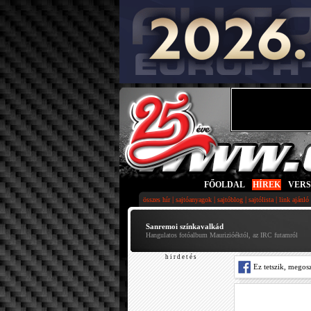
FŐOLDAL
|
HÍREK
|
VER
|
|
|
|
összes hír
sajtóanyagok
sajtóblog
sajtólista
link ajánló
Sanremoi színkavalkád
Hangulatos fotóalbum Maurizióéktól, az IRC futamról
h i r d e t é s
Ez tetszik, megos