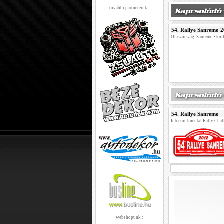
további partnereink :
54. Rallye Sanremo 
Olaszország, Sanremo • külf
54. Rallye Sanremo
Intercontinental Rally Cha
webshopunk :