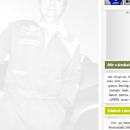
h i 
asi
,
,
b
balogh jani
miki
,
drift
,
,
duen
herczig 
,
grepton
europe
mafc
,
lancer
murva
,
,
s2000
,
,
skoda
bm
,
asi
,
2107
boroznaki tib