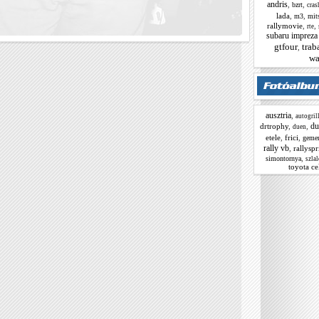
andris
,
,
bzrt
cras
lada
,
,
m3
mit
rallymovie
,
,
rte
subaru impreza
gtfour
trab
,
wa
ausztria
,
autogril
du
drtrophy
,
,
duen
etele
,
frici
,
geme
rally vb
,
rallyspr
,
simontornya
szla
toyota ce