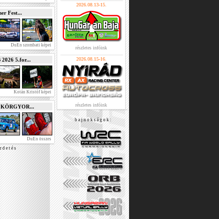
2026.08.13-15.
r Fest...
DuEn szombati képei
részletes infóink
2026.08.15-16.
026 5.for...
Kotán Kristóf képei
részletes infóink
e KÖRGYOR...
b a j n o k s á g o k :
DuEn összes
r d e t é s