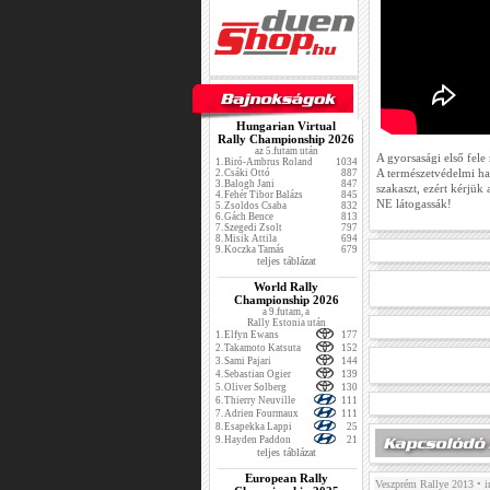
Hungarian Virtual
Rally Championship 2026
az 5.futam után
A gyorsasági első fele 
1.
Biró-Ambrus Roland
1034
A természetvédelmi ható
2.
Csáki Ottó
887
3.
Balogh Jani
847
szakaszt, ezért kérjük
4.
Fehér Tibor Balázs
845
NE látogassák!
5.
Zsoldos Csaba
832
6.
Gách Bence
813
7.
Szegedi Zsolt
797
8.
Misik Attila
694
9.
Koczka Tamás
679
teljes táblázat
World Rally
Championship 2026
a 9.futam, a
Rally Estonia után
1.
Elfyn Ewans
177
2.
Takamoto Katsuta
152
3.
Sami Pajari
144
4.
Sebastian Ogier
139
5.
Oliver Solberg
130
6.
Thierry Neuville
111
7.
Adrien Fourmaux
111
8.
Esapekka Lappi
25
9.
Hayden Paddon
21
teljes táblázat
European Rally
Veszprém Rallye 2013
• i