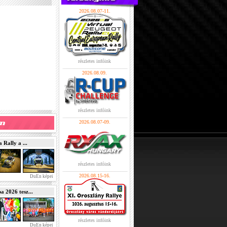
2026.08.07-11.
részletes infóink
2026.08.09.
részletes infóink
2026.08.07-09.
Rally a ...
részletes infóink
2026.08.15-16.
DuEn képei
2026 tesz...
részletes infóink
DuEn képei