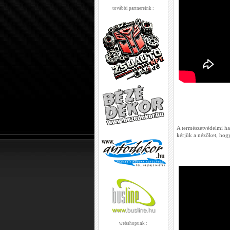
további partnereink :
A természetvédelmi ható
kérjük a nézőket, hog
webshopunk :