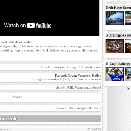
Drift Kings Summe
AUTOCROSS EB 2
nézők elöl elzárt terület!
ságok szigorú feltételei mellett használhatja a rally ezt a gyorsasági
 a nézőket, hogy a verseny jövőjének érdekében a gyorsasági tiltott részét
R-Cup Challeng
Ez a hír most jelenik meg 6778. alkalommal
Kapcsolt fórum:
Veszprém Rallye
Eddigi hozzászólások (557)
•
Új hozzászólás írása
címkék:
RSB
,
Veszprém
,
onboard
h i 
Share
|
vissza az előbb megnézett oldalra
nformáció
2013-06-26