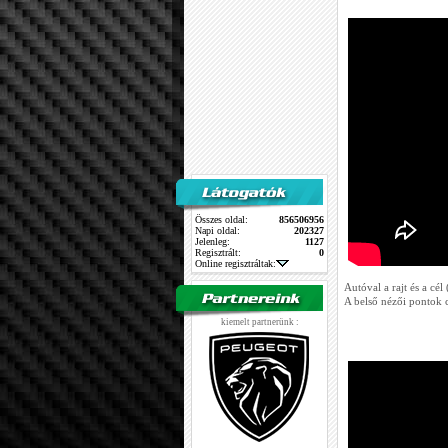
Összes oldal:
856506956
Napi oldal:
202327
Jelenleg:
1127
Regisztrált:
0
Online regisztráltak:
Autóval a rajt és a cél
A belső nézői pontok 
kiemelt partnerünk :