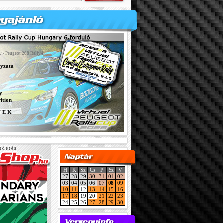
y - Peugeot 208 Rally4
lyzata
y
ition
Y E K
r d e t é s
H
K
Sz
Cs
P
Sz
V
27
28
29
30
31
01
02
03
04
05
06
07
08
09
10
11
12
13
14
15
16
17
18
19
20
21
22
23
24
25
26
27
28
29
30