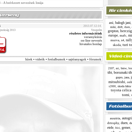
3
- A beérkezett nevezések listája
asi
balogh jani
,
3
2013.07.12-14.
,
,
,
miki
drift
duen
herczig
ajnokság 2013
Veszprém
grepton
,
részletes információink
europe
mi
,
mafc
,
versenykiírás
rall
murva
,
,
n4
on-line nevezés
hivatalos honlap
turi t
skoda
,
hírek • videók • fotóalbumok • sajtóanyagok • fórumok
,
,
,
2107
bmw
asi
bor
tibi
boroznaki tib
,
,
,
gopro
jana
mitsubishi
,
onb
,
skoda fabia
s2000
toyota celica
tomi
,
autogri
ausztria
,
duen
drtrophy
,
,
du
etele
gemer
,
,
,
frici