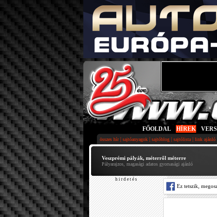
FŐOLDAL
|
HÍREK
|
VER
|
|
|
|
összes hír
sajtóanyagok
sajtóblog
sajtólista
link ajánló
Veszprémi pályák, méterről méterre
Pályarajzos, magasági adatos gyorsasági ajánló
h i r d e t é s
Ez tetszik, megos