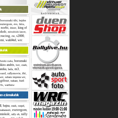
k e d v e n c e i n k
,
boroznaki tibi
,
bujdos
esztergom
,
,
,
evo
fabia
 norbi
king of
,
itiner
,
skolc
,
,
mitsubishi lancer
yracing
s2000
,
rte
,
,
omi
wald4tel
wrc
,
,
boroznaki
,
bereki csaba
ikiss andris
,
,
,
crash
bzrt
m3
janika
,
lada
,
,
rte
oard
,
rallymovie
,
,
,
,
 wrc
subaru impreza wrc
 gtfour
turi
,
,
trabant
,
wartbmw
vfts
ll
bajna
,
,
,
,
crash
csepel
esztergom
,
,
naharaszti
rally
miskolc
,
,
rally ob