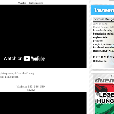
Márkó - Jutaspuszta
2026.08.07-10.
Central Europen Rall
hivatalos honlap
bajnokság szabá
regisztráció
program
elrajtolt játékosok
facebook esemén
BODISONE Nutr
E R E D M É N 
Rallylive.hu
 (Jutaspuszta) közelíthető meg.
h i 
csak gyalogosan!
Vasárnap SS3, SS6, SS9
Kislőd