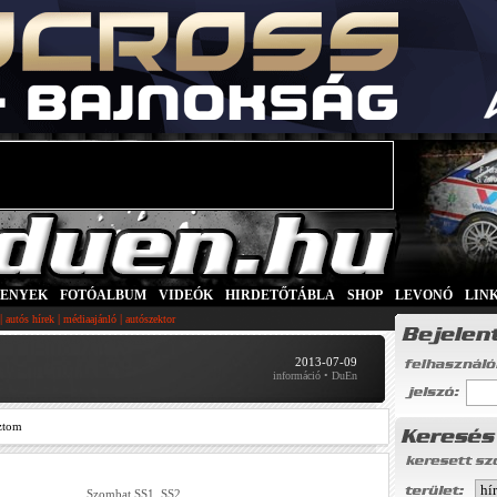
SENYEK
|
FOTÓALBUM
|
VIDEÓK
|
HIRDETŐTÁBLA
|
SHOP
|
LEVONÓ
|
LIN
|
|
|
autós hírek
médiaajánló
autószektor
2013-07-09
információ • DuEn
ztom
Szombat SS1, SS2