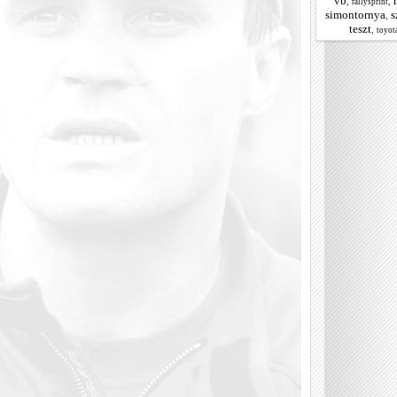
vb
,
,
rallysprint
simontornya
s
,
teszt
,
toyota