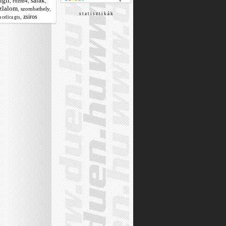
rigli
salak
,
rozi64
,
,
zlalom
,
szombathely
,
s t a t i s z t i k á k
zsiros
,
 celica gts