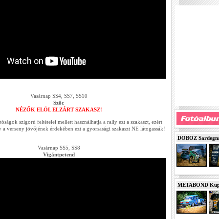
Vasárnap SS4, SS7, SS10
Szőc
NÉZŐK ELÖL ELZÁRT SZAKASZ!
ságok szigorú feltételei mellett használhatja a rally ezt a szakaszt, ezért
y a verseny jövőjének érdekében ezt a gyorsasági szakaszt NE látogassák!
DOBOZ Sardegna 
Vasárnap SS5, SS8
Vigántpetend
METABOND Kupa 