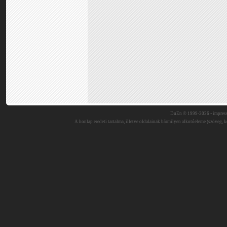
DuEn © 1999-2026 •
impres
A honlap eredeti tartalma, illetve oldalainak bármilyen alkotóeleme (szöveg, ké