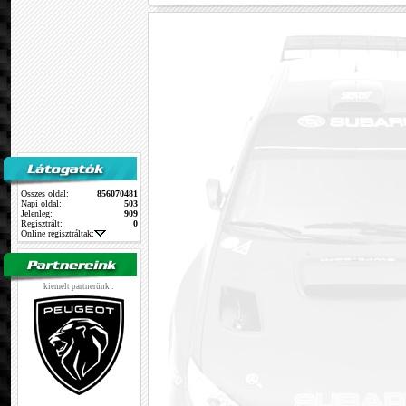
Összes oldal:
856070481
Napi oldal:
503
Jelenleg:
909
Regisztrált:
0
Online regisztráltak:
kiemelt partnerünk :