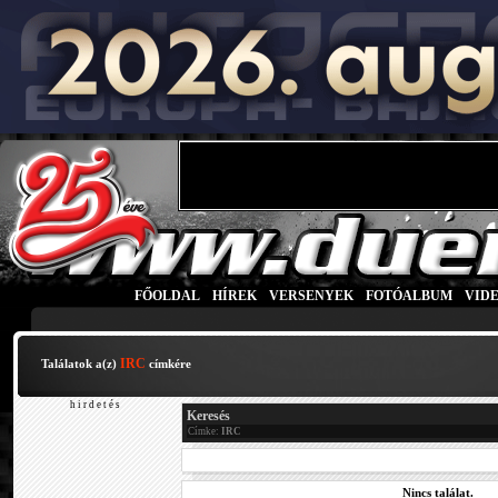
FŐOLDAL
|
HÍREK
|
VERSENYEK
|
FOTÓALBUM
|
VID
IRC
Találatok a(z)
címkére
h i r d e t é s
Keresés
Címke:
IRC
Nincs találat.