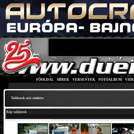
FŐOLDAL
|
HÍREK
|
VERSENYEK
|
FOTÓALBUM
|
VID
Találatok a(z)
címkére
Kép találatok