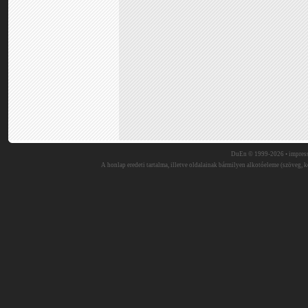
DuEn © 1999-2026 •
impres
A honlap eredeti tartalma, illetve oldalainak bármilyen alkotóeleme (szöveg, ké