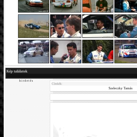
Kép találatok
h i r d e t é s
Címkék:
Szeleczky Tamás