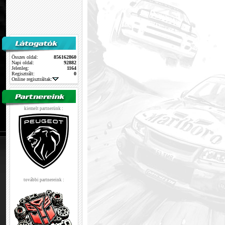
Összes oldal:
856162860
Napi oldal:
92882
Jelenleg:
1164
Regisztrált:
0
Online regisztráltak:
kiemelt partnerünk :
további partnereink :