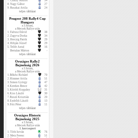
7.
Csáthy Miklós
34
8.
Nagy Gábor
27
9.
Ruszkai Attila
24
teljes táblázat
Peugeot 208 Rally4 Cup
Hungary
a 3.futam,
a Mecsek Rallye után
1.
Faltusz Dávid
38
2.
Zagyva Dorka
34
3.
Herczig Patrik
29
4.
Hibján József
29
5.
Tellér Antal
16
Bertalan Márton
-
teljes táblázat
Országos Rally2
Bajnokság 2026
a 3.futam,
a Mecsek Rallye után
1.
Békési Richárd
70
2.
Himmer Attila
51
3.
Simon György
47
4.
Kerekes Bence
42
5.
Kóródi Koppány
31
6.
Kiss László
30
7.
Ruszó Krisztián
20
8.
Endrődi László
13
9.
Fóti Péter
11
teljes táblázat
Országos Historic
Bajnokság 2025
a 3.futam,
a Mecsek Rallye után
1. korcsoport
1.
Tóth István
76
2.
Metz Ferenc
51