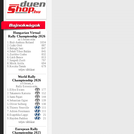
Hungarian Virtual
Rally Championship 2026
az 5.futam után
1.
Biró-Ambrus Roland
1034
2.
Csáki Ottó
887
3.
Balogh Jani
847
4.
Fehér Tibor Balázs
845
5.
Zsoldos Csaba
832
6.
Gách Bence
813
7.
Szegedi Zsolt
797
8.
Misik Attila
694
9.
Koczka Tamás
679
teljes táblázat
World Rally
Championship 2026
a 9.futam, a
Rally Estonia után
1.
Elfyn Ewans
177
2.
Takamoto Katsuta
152
3.
Sami Pajari
144
4.
Sebastian Ogier
139
5.
Oliver Solberg
130
6.
Thierry Neuville
111
7.
Adrien Fourmaux
111
8.
Esapekka Lappi
25
9.
Hayden Paddon
21
teljes táblázat
European Rally
Championship 2025