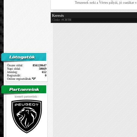
Tetszenek neki a Vértes pályái, jó csatákat vár
Keresés
Címke:
#CRTH
Összes oldal:
856120647
Napi oldal:
50669
Jelenleg:
652
Regisztrált:
0
Online regisztráltak:
kiemelt partnerünk :