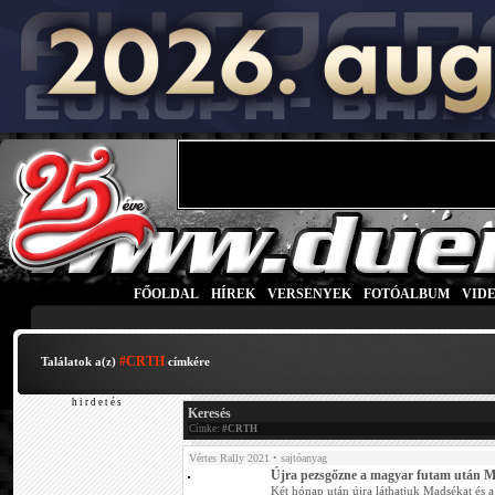
FŐOLDAL
|
HÍREK
|
VERSENYEK
|
FOTÓALBUM
|
VID
#CRTH
Találatok a(z)
címkére
h i r d e t é s
Keresés
Címke:
#CRTH
Vértes Rally 2021
• sajtóanyag
Újra pezsgőzne a magyar futam után 
Két hónap után újra láthatjuk Madsékat és a