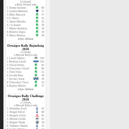
a 4.futam,
a Rally Poland után
1.
Teemu Suninen
80
2.
Andrea Mabelini
57
3.
Miko Marczyk
47
4.
G. Basso
45
5.
Jakub Matulka
35
6.
J.A.Suarez
30
7.
Mikko Heikkila
30
8.
Roberto Dapra
30
9.
Marco Bulacia
30
teljes táblázat
Országos Rally Bajnokság
2026
a 3.futam,
a Mecsek Rallye után
1.
László Martin
104
2.
Bodolai László
103
3.
Vincze Ferenc
85
4.
Trencsényi József
80
5.
Tóth Tibor
55
6.
Osváth Péter
49
7.
Kovács Antal
49
8.
Trencsényi Vince
43
9.
Bujdos Miklós
37
teljes táblázat
Országos Rally Challenge
2026
a 3.futam,
a Mecsek Rallye után
1.
Helembai Zsolt
92
2.
Hinger Dávid
88
3.
Rongits Attila
85
4.
Molnár Zoltán
62
5.
Helgert Tamás
58
6.
Tárkányi Sándor
35