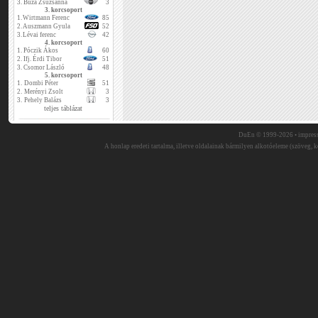
3.
Buza Zsuzsanna
3
3. korcsoport
1.
Wirtmann Ferenc
85
2.
Auszmann Gyula
52
3.
Lévai ferenc
42
4. korcsoport
1.
Póczik Ákos
60
2.
Ifj. Érdi Tibor
51
3.
Csomor László
48
5. korcsoport
1.
Dombi Péter
51
2.
Merényi Zsolt
3
3.
Pehely Balázs
3
teljes táblázat
DuEn © 1999-2026 •
impres
A honlap eredeti tartalma, illetve oldalainak bármilyen alkotóeleme (szöveg, ké