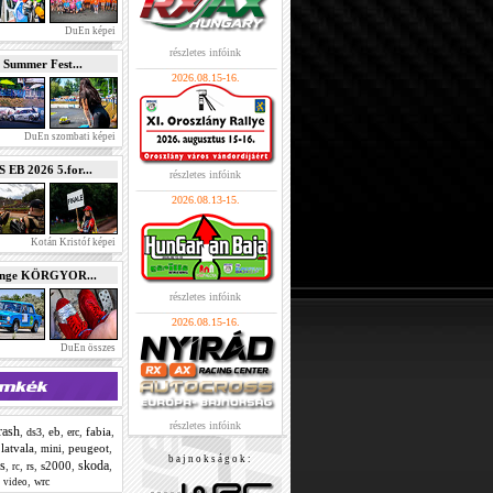
DuEn képei
részletes infóink
 Summer Fest...
2026.08.15-16.
DuEn szombati képei
B 2026 5.for...
részletes infóink
2026.08.13-15.
Kotán Kristóf képei
enge KÖRGYOR...
részletes infóink
2026.08.15-16.
DuEn összes
részletes infóink
rash
,
,
eb
,
,
fabia
,
ds3
erc
,
latvala
,
,
peugeot
,
mini
b a j n o k s á g o k :
ss
skoda
,
,
,
s2000
,
,
rs
rc
,
,
wrc
video