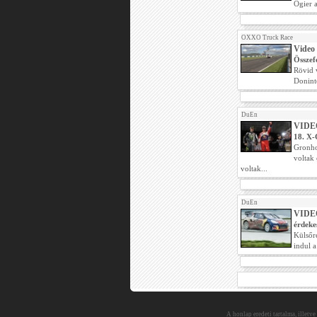
Ogier 
OXXO Truck Race
Video
Összef
Rövid 
Donint
DuEn
VIDEÓ
18. X-
Gronho
voltak
voltak...
DuEn
VIDEÓ
érdeke
Külsőr
indul a
A honlap eredeti tartalma, illetve