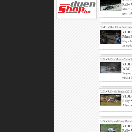
Minden
Rally 
Miért 
gumikb
DuEn
•
91st Pikes Peak Int
VIDEÓ
Pikes 
Rhys Mi
az egés
V.G.
•
Rallye Monte-Carlo 
VIDEÓ
WRC
Tegnap
volt a
V.G.
•
Rally de Espana 201
VIDEÓ
Rally 
A holla
V.G.
•
Rallye of Great Brita
VIDEÓ 
Rally 