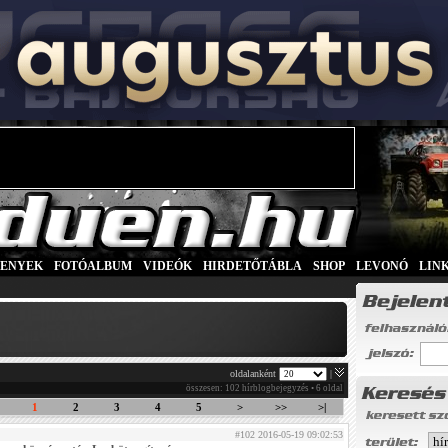
SENYEK
|
FOTÓALBUM
|
VIDEÓK
|
HIRDETŐTÁBLA
|
SHOP
|
LEVONÓ
|
LIN
oldalanként
|
összesen: 102 hírblogbejegyzés • 6 oldal
1
2
3
4
5
>
>>
>|
#102 2016-05-19 09:02:53