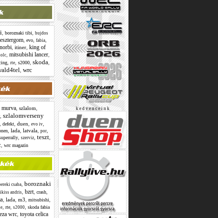
i
,
,
boroznaki tibi
bujdos
esztergom
,
,
,
evo
fabia
 norbi
king of
,
itiner
,
mitsubishi lancer
,
,
olc
skoda
,
,
,
,
cing
s2000
rte
ald4tel
wrc
,
murva
,
,
szlalom
,
k e d v e n c e i n k
szlalomverseny
,
,
,
duen
,
,
defekt
evo iv
,
lada
,
latvala
,
,
onen
por
teszt
,
,
,
superrally
szerviz
c
,
wrc magazin
boroznaki
,
ereki csaba
bzrt
,
,
,
crash
ikiss andris
ka
,
lada
,
m3
,
,
mitsubishi
,
,
,
rte
skoda fabia
ie
s2000
eza wrc
toyota celica
,