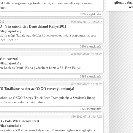
gtfour
traban
,
fél héttel a szigetországi forduló előtt, murván tesztelt a nyolcszoros
wa
ajnok.
2997 megtekintés
2012
#89 2012-08-17 10:55:37
- Visszatekintés: Deutschland Rallye 2011
Világbajnokság
zünk még? Tavaly egy defekt következtében még a csapatutasítás sem
t Seb Loeb-ön...
3301 megtekintés
#88 2012-08-05 20:59:27
él tucatszor!
Világbajnokság
en Loeb és Daniel Elena győzelmét hozta a 62. Finn Rallye...
3669 megtekintés
#87 2012-07-29 19:39:07
! Totálkárosra tört az OXXO versenykamionja!
orbert, az OXXO Energy Truck Race Team pilótája a Smolensk Rineg
km/h-val csapódott a betonfalnak.
7426 megtekintés
#86 2012-07-13 14:47:23
 - Polo WRC német teszt
Világbajnokság
szág után a VB következő helyszínén, Németországban is meghajtotta