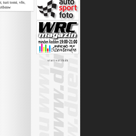
turi tomi
t
vfts
,
,
,
rtbmw
s t a t i s z t i k á k