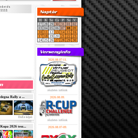
r d e t é s
11111
H
K
Sz
Cs
P
Sz
V
27
28
29
30
31
01
02
03
04
05
06
07
08
09
10
11
12
13
14
15
16
17
18
19
20
21
22
23
24
25
26
27
28
29
30
2026.08.07-11.
részletes infóink
gna Rally a ...
2026.08.09.
DuEn képei
részletes infóink
pa 2026 tesz...
2026.08.07-09.