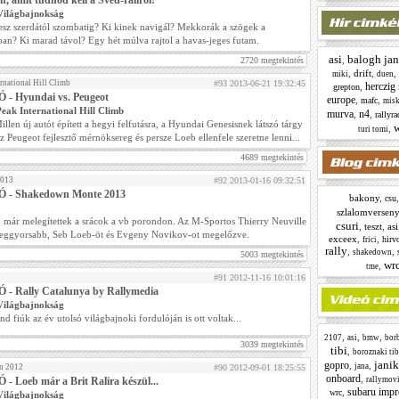
, amit tudnod kell a Svéd-raliról!
Világbajnokság
lesz szerdától szombatig? Ki kinek navigál? Mekkorák a szögek a
an? Ki marad távol? Egy hét múlva rajtol a havas-jeges futam.
asi
balogh jan
,
2720 megtekintés
,
drift
,
,
miki
duen
ernational Hill Climb
#93 2013-06-21 19:32:45
herczig
,
grepton
 - Hyundai vs. Peugeot
europe
,
,
mafc
misk
Peak International Hill Climb
murva
n4
,
,
rallyra
llen új autót épített a hegyi felfutásra, a Hyundai Genesisnek látszó tárgy
w
,
turi tomi
z Peugeot fejlesztő mérnöksereg és persze Loeb ellenfele szeretne lenni...
4689 megtekintés
2013
#92 2013-01-16 09:32:51
 - Shakedown Monte 2013
bakony
,
csu
szlalomverseny
 már melegítettek a srácok a vb porondon. Az M-Sportos Thierry Neuville
csuri
,
teszt
,
asi
 leggyorsabb, Seb Loeb-öt és Evgeny Novikov-ot megelőzve.
exceex
,
,
hirv
frici
rally
,
,
shakedown
5003 megtekintés
wr
,
tme
2
#91 2012-11-16 10:01:16
 - Rally Catalunya by Rallymedia
Világbajnokság
nd fiúk az év utolsó világbajnoki fordulóján is ott voltak...
,
,
,
2107
asi
bmw
borb
3039 megtekintés
tibi
,
boroznaki tib
jani
gopro
,
,
jana
in 2012
#90 2012-09-01 18:25:55
onboard
,
- Loeb már a Brit Ralira készül...
rallymov
subaru impr
,
wrc
Világbajnokság