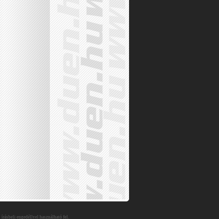
 írásbeli engedéllyel használható fel.