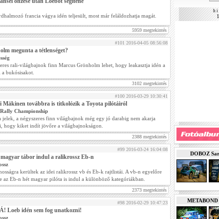
ansel önzése után Loeböt segítené
h i 
dhalmozó francia vágya idén teljesült, most már feláldozhatja magát.
5959 megtekintés
#101 2016-04-05 08:56:08
olm megunta a tétlenséget?
sség
eres rali-világbajnok finn Marcus Grönholm lehet, hogy leakasztja idén a
 a bukósisakot.
3102 megtekintés
#100 2016-03-29 10:30:41
Mäkinen továbbra is titkolózik a Toyota pilótáiról
Rally Championship
a jelek, a négyszeres finn világbajnok még egy jó darabig nem akarja
i, hogy kiket indít jövőre a világbajnokságon.
2388 megtekintés
#99 2016-03-24 16:04:08
DOBOZ Sarde
magyar tábor indul a ralikrossz Eb-n
ossz
osságra kerültek az idei ralikrossz vb és Eb-k rajtlistái. A vb-n egyelőre
e az Eb-n hét magyar pilóta is indul a különböző kategóriákban.
2373 megtekintés
METABOND Ku
#98 2016-02-29 10:47:23
! Loeb idén sem fog unatkozni!
ossz