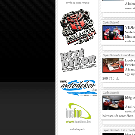
további partnereink :
A kilen
sorozat
Győri Kristóf
VIDEÓ
Szület
Minden
életév
Győri Kristóf
•
Autó Motor
Loeb n
Érdeke
A fran
egy úja
208 T16-al.
Győri Kristóf
Még cs
A rali 
egészsé
hátraszaltót örömében.
webshopunk :
Győri Kristóf
•
Rally Swed