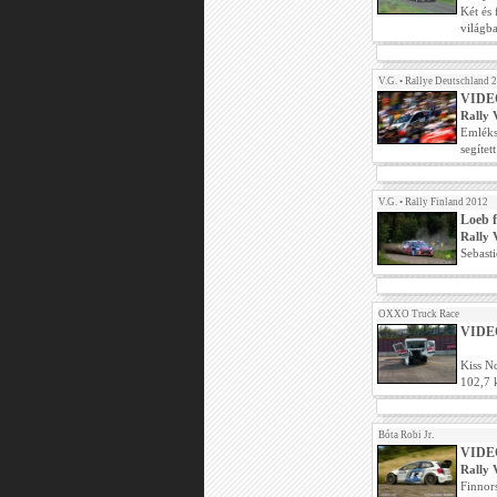
Két és 
világb
V.G.
•
Rallye Deutschland 
VIDEÓ 
Rally 
Emléks
segítet
V.G.
•
Rally Finland 2012
Loeb f
Rally 
Sebasti
OXXO Truck Race
VIDEO
Kiss N
102,7 
Bóta Robi Jr.
VIDEÓ
Rally 
Finnor