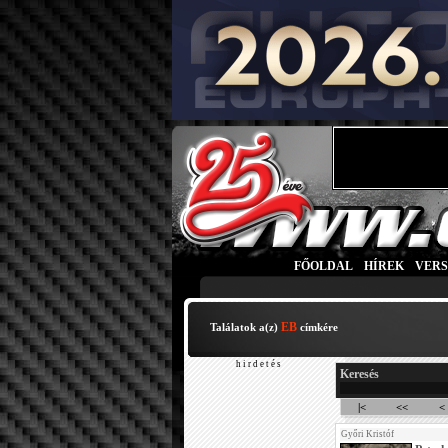
FŐOLDAL
|
HÍREK
|
VER
EB
Találatok a(z)
címkére
h i r d e t é s
Keresés
|<
<<
<
Győri Kristóf