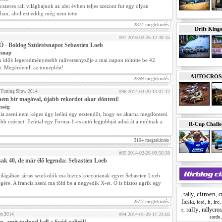
cszeres rali világbajnok az idei évben teljes szezont fut egy olyan
ban, ahol ezt eddig még nem tette.
2874 megtekintés
Drift Kings
#97 2016-02-26 12:39:35
 - Boldog Születésnapot Sebastien Loeb
ésnap
 idők legeredményesebb raliversenyzője a mai napon töltötte be 42.
ét. Megérdemli az ünneplést!
AUTOCROSS E
2359 megtekintés
 Tuning Show 2014
#96 2014-03-20 13:07:12
em bír magával, újabb rekordot akar dönteni!
sség
cia zseni nem képes úgy leélni egy esztendőt, hogy ne akarna megdönteni
bb csúcsot. Ezúttal egy Forma-1-es autó legjobbját adná át a múltnak a
R-Cup Chall
3104 megtekintés
#95 2014-02-26 09:56:38
ak 40, de már élő legenda: Sebastien Loeb
világában jártas szurkolók ma biztos koccintanak egyet Sebastien Loeb
gére. A francia zseni ma tölti be a negyedik X-et. Ő is biztos ugrik egy
citroen
rally
c
,
,
,
fiesta
2517 megtekintés
,
,
h
,
irc
ford
rally
rallycro
r
,
,
en 2014
#94 2014-01-29 11:23:05
sordo