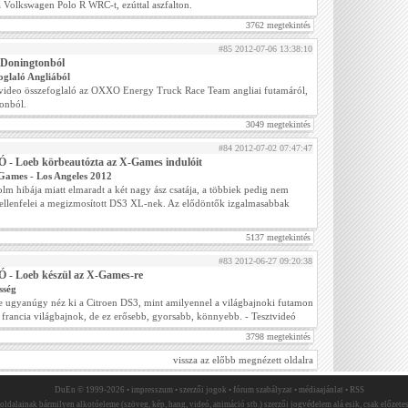
a Volkswagen Polo R WRC-t, ezúttal aszfalton.
3762 megtekintés
#85 2012-07-06 13:38:10
 Doningtonból
oglaló Angliából
video összefoglaló az OXXO Energy Truck Race Team angliai futamáról,
onból.
3049 megtekintés
#84 2012-07-02 07:47:47
 - Loeb körbeautózta az X-Games indulóit
Games - Los Angeles 2012
lm hibája miatt elmaradt a két nagy ász csatája, a többiek pedig nem
 ellenfelei a megizmosított DS3 XL-nek. Az elődöntők izgalmasabbak
5137 megtekintés
#83 2012-06-27 09:20:38
 - Loeb készül az X-Games-re
sség
e ugyanúgy néz ki a Citroen DS3, mint amilyennel a világbajnoki futamon
 francia világbajnok, de ez erősebb, gyorsabb, könnyebb. - Tesztvideó
3798 megtekintés
vissza az előbb megnézett oldalra
DuEn © 1999-2026 •
impresszum
•
szerzői jogok
•
fórum szabályzat
•
médiaajánlat
•
RSS
 oldalainak bármilyen alkotóeleme (szöveg, kép, hang, videó, animáció stb.) szerzői jogvédelem alá esik, csak előzetes