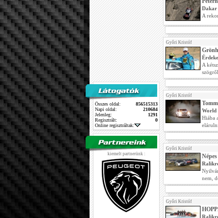
Peterh
Dakar
A rekor
Győri Kristóf
Grönh
Érdeke
A kétsz
szögről
Győri Kristóf
Tommi 
Összes oldal:
856515313
Napi oldal:
210684
World 
Jelenleg:
1291
Hiába 
Regisztrált:
0
eláruln
Online regisztráltak:
Győri Kristóf
kiemelt partnerünk :
Népes 
Ralikr
Nyilván
nem, d
Győri Kristóf
HOPPÁ
Ralikr